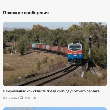
Похожие сообщения
В Карагандинской области поезд сбил двухлетнего ребёнка
Июнь 2, 2025
chat_bubble
0
visibility
28