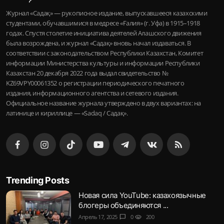
Журнал «Садақ» — рукописное издание, выпускавшееся казахскими
студентами, обучавшимися в медресе «Ғалия» (г. Уфа) в 1915–1918
годах. Спустя столетие инициатива деятелей Алашского движения
была возрождена, и журнал «Садақ» вновь начал издаваться. В
соответствии с законодательством Республики Казахстан, Комитет
информации Министерства культуры и информации Республики
Казахстан 20 декабря 2022 года выдал свидетельство №
KZ69VPY00061352 о регистрации периодического печатного
издания, информационного агентства и сетевого издания.
Официальное название журнала утверждено в двух вариантах: на
латинице и кириллице — «Sadaq / Садақ».
Trending Posts
Новая сила YouTube: казахоязычные
блогеры объединяются ...
Апрель 17, 2025
chat_bubble
0
visibility
200