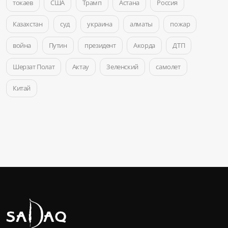
токаев
США
Трамп
Астана
Россия
Казахстан
суд
украина
алматы
пожар
война
Путин
президент
Акорда
ДТП
Шерзат Полат
Актау
Зеленский
самолет
Китай