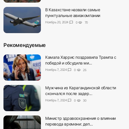
В Казахстане назвали самые
пунктуальные авиакомпании
Ноябрь 20, 2024
chat_bubble
0
visibility
70
Рекомендуемые
Камала Харрис поздравила Трампа с
победой и обсудила ми...
Ноябрь 7, 2024
chat_bubble
0
visibility
26
Мужчина из Карагандинской области
скончался после задер...
Ноябрь 7, 2024
chat_bubble
0
visibility
30
Министр здравоохранения о влиянии
перевода времени: деп...