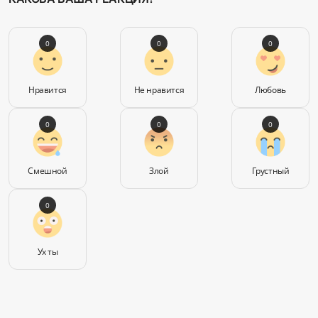
0
0
0
Нравится
Не нравится
Любовь
0
0
0
Смешной
Злой
Грустный
0
Ух ты