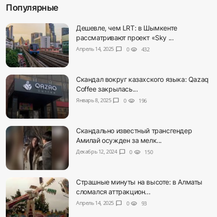
Популярные
Дешевле, чем LRT: в Шымкенте
рассматривают проект «Sky ...
Апрель 14, 2025
chat_bubble
0
visibility
432
Скандал вокруг казахского языка: Qazaq
Coffee закрылась...
Январь 8, 2025
chat_bubble
0
visibility
196
Скандально известный трансгендер
Амилай осужден за мелк...
Декабрь 12, 2024
chat_bubble
0
visibility
150
Страшные минуты на высоте: в Алматы
сломался аттракцион...
Апрель 14, 2025
chat_bubble
0
visibility
93