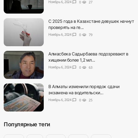
Ноябрь 6, 2024
chat_bubble
0
visibility
27
С 2025 года в Казахстане девушек начнут
проверять на ге...
Ноябрь 6, 2024
chat_bubble
0
visibility
79
Алмасбека Садырбаева подозревают в
хищении более 1,2 мл...
Ноябрь 6, 2024
chat_bubble
0
visibility
63
В Алматы изменили порядок сдачи
экзамена на водительски...
Ноябрь 6, 2024
chat_bubble
0
visibility
25
Популярные теги