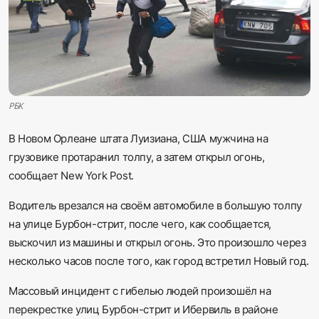
Sadaq TV
Общество
Спорт
РБК
Мир
В Новом Орлеане штата Луизиана, США мужчина на
грузовике протаранил толпу, а затем открыл огонь,
Русский
сообщает New York Post.
Водитель врезался на своём автомобиле в большую толпу
на улице Бурбон-стрит, после чего, как сообщается,
выскочил из машины и открыл огонь. Это произошло через
несколько часов после того, как город встретил Новый год.
Массовый инцидент с гибелью людей произошёл на
перекрестке улиц Бурбон-стрит и Ибервиль в районе