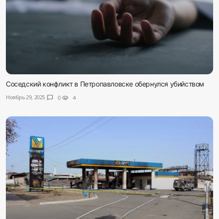
Соседский конфликт в Петропавловске обернулся убийством
Ноябрь 29, 2025
chat_bubble
0
visibility
4