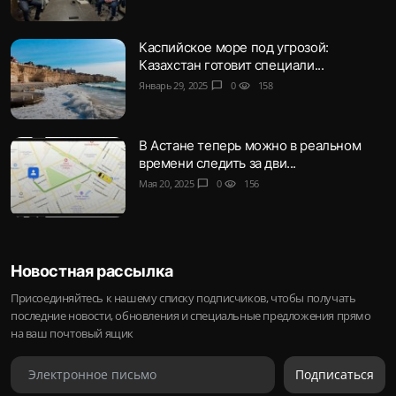
Каспийское море под угрозой:
Казахстан готовит специали...
Январь 29, 2025
chat_bubble
0
visibility
158
В Астане теперь можно в реальном
времени следить за дви...
Мая 20, 2025
chat_bubble
0
visibility
156
Новостная рассылка
Присоединяйтесь к нашему списку подписчиков, чтобы получать
последние новости, обновления и специальные предложения прямо
на ваш почтовый ящик
Подписаться