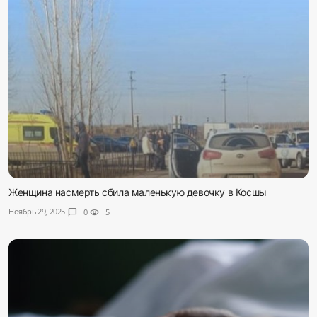
Женщина насмерть сбила маленькую девочку в Косшы
Ноябрь 29, 2025
chat_bubble
0
visibility
5