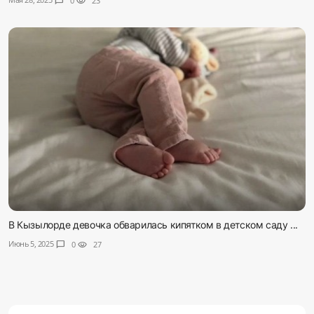
chat_bubble
0
visibility
23
В Кызылорде девочка обварилась кипятком в детском саду ...
Июнь 5, 2025
chat_bubble
0
visibility
27