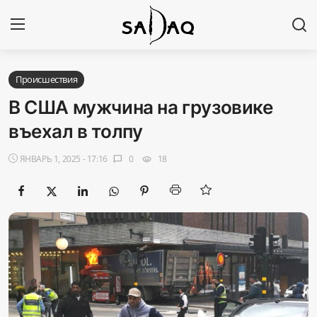
Авторизоваться
Регистр
Происшествия
В США мужчина на грузовике
Главная
въехал в толпу
Наши контакты
ЯНВАРЬ 1, 2025 - 17:16
0
18
chat_bubble
visibility
Новости
Политика
Галерея
Экономика