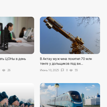
тать ЦОНы в день
В Актау мужчина похитил 70 млн
тенге у дольщиков под ви...
Июнь 10, 2025
0
26
0
55
visibility
chat_bubble
visibility