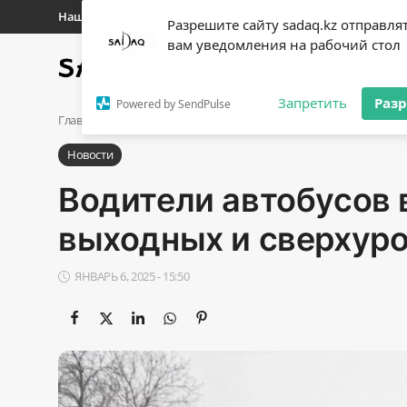
Наши контакты
Разрешите сайту sadaq.kz отправля
вам уведомления на рабочий стол
Главная
Новости
Полит
Регистр
Запретить
Раз
Powered by SendPulse
Авторизоваться
Главная
Новости
Водители автобусов в Алматы работали 
Новости
Главная
Водители автобусов 
Наши контакты
выходных и сверхур
Новости
ЯНВАРЬ 6, 2025 - 15:50
Политика
Галерея
Экономика