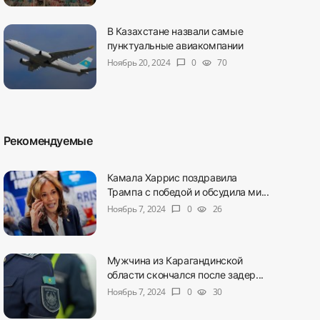
В Казахстане назвали самые
пунктуальные авиакомпании
Ноябрь 20, 2024
0
70
chat_bubble
visibility
Рекомендуемые
Камала Харрис поздравила
Трампа с победой и обсудила ми...
Ноябрь 7, 2024
0
26
chat_bubble
visibility
Мужчина из Карагандинской
области скончался после задер...
Ноябрь 7, 2024
0
30
chat_bubble
visibility