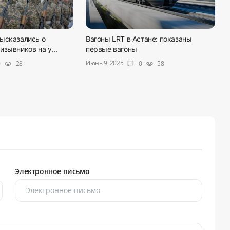
ысказались о
Вагоны LRT в Астане: показаны
зывников на у...
первые вагоны
Июнь 9, 2025
0
28
0
58
visibility
chat_bubble
visibility
Электронное письмо