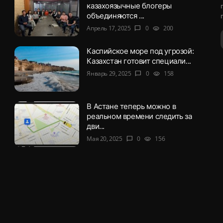
казахоязычные блогеры
объединяются ...
Апрель 17, 2025
0
200
chat_bubble
visibility
Каспийское море под угрозой:
Казахстан готовит специали...
Январь 29, 2025
0
158
chat_bubble
visibility
В Астане теперь можно в
реальном времени следить за
дви...
Мая 20, 2025
0
156
chat_bubble
visibility