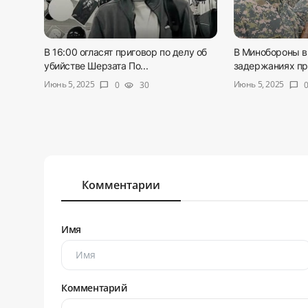
В 16:00 огласят приговор по делу об
В Минобороны в
убийстве Шерзата По...
задержаниях при
Июнь 5, 2025
Июнь 5, 2025
0
30
chat_bubble
visibility
chat_bubble
Комментарии
Имя
Комментарий