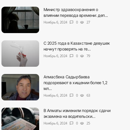
Министр здравоохранения о
влиянии перевода времени: деп...
Ноябрь 6, 2024
0
27
chat_bubble
visibility
С 2025 года в Казахстане девушек
начнут проверять на ге...
Ноябрь 6, 2024
0
79
chat_bubble
visibility
Алмасбека Садырбаева
подозревают в хищении более 1,2
мл...
Ноябрь 6, 2024
0
63
chat_bubble
visibility
В Алматы изменили порядок сдачи
экзамена на водительски...
Ноябрь 6, 2024
0
25
chat_bubble
visibility