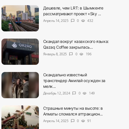
Дешевле, чем LRT: в Шымкенте
рассматривают проект «Sky ...
Апрель 14, 2025
0
432
chat_bubble
visibility
Скандал вокруг казахского языка:
Qazaq Coffee закрылась...
Январь 8, 2025
0
196
chat_bubble
visibility
Скандально известный
трансгендер Амилай осужден за
мелк...
Декабрь 12, 2024
0
149
chat_bubble
visibility
Страшные минуты на высоте: в
Алматы сломался аттракцион...
Апрель 14, 2025
0
91
chat_bubble
visibility