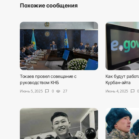
Похожие сообщения
Токаев провел совещание с
Как будут рабо
руководством КНБ
Курбан-айта
Июнь 5, 2025
Июнь 4, 2025
0
27
chat_bubble
visibility
chat_bubble