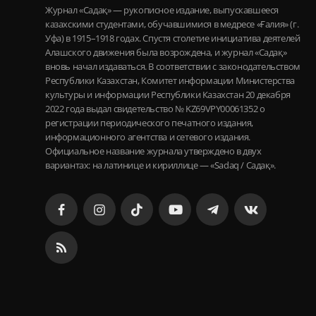
Журнал «Садақ» — рукописное издание, выпускавшееся
казахскими студентами, обучавшимися в медресе «Ғалия» (г.
Уфа) в 1915–1918 годах. Спустя столетие инициатива деятелей
Алашского движения была возрождена, и журнал «Садақ»
вновь начал издаваться. В соответствии с законодательством
Республики Казахстан, Комитет информации Министерства
культуры и информации Республики Казахстан 20 декабря
2022 года выдал свидетельство № KZ69VPY00061352 о
регистрации периодического печатного издания,
информационного агентства и сетевого издания.
Официальное название журнала утверждено в двух
вариантах: на латинице и кириллице — «Sadaq / Садақ».