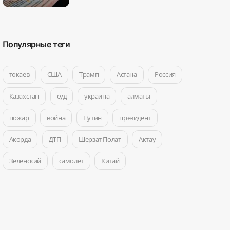
Популярные теги
токаев
США
Трамп
Астана
Россия
Казахстан
суд
украина
алматы
пожар
война
Путин
президент
Акорда
ДТП
Шерзат Полат
Актау
Зеленский
самолет
Китай