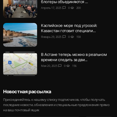
блогеры объединяются ...
Апрель 17, 2025
chat_bubble
0
visibility
200
Каспийское море под угрозой:
Казахстан готовит специали...
Январь 29, 2025
chat_bubble
0
visibility
158
В Астане теперь можно в реальном
времени следить за дви...
Мая 20, 2025
chat_bubble
0
visibility
156
Новостная рассылка
Присоединяйтесь к нашему списку подписчиков, чтобы получать
последние новости, обновления и специальные предложения прямо
на ваш почтовый ящик