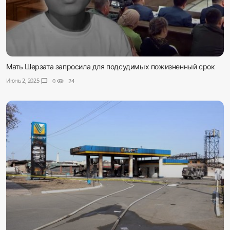
Мать Шерзата запросила для подсудимых пожизненный срок
Июнь 2, 2025
chat_bubble
0
visibility
24