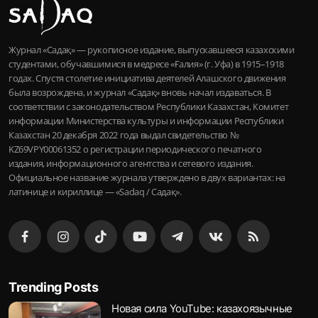
Журнал «Садақ» — рукописное издание, выпускавшееся казахскими
студентами, обучавшимися в медресе «Ғалия» (г. Уфа) в 1915–1918
годах. Спустя столетие инициатива деятелей Алашского движения
была возрождена, и журнал «Садақ» вновь начал издаваться. В
соответствии с законодательством Республики Казахстан, Комитет
информации Министерства культуры и информации Республики
Казахстан 20 декабря 2022 года выдал свидетельство №
KZ69VPY00061352 о регистрации периодического печатного
издания, информационного агентства и сетевого издания.
Официальное название журнала утверждено в двух вариантах: на
латинице и кириллице — «Sadaq / Садақ».
Trending Posts
Новая сила YouTube: казахоязычные