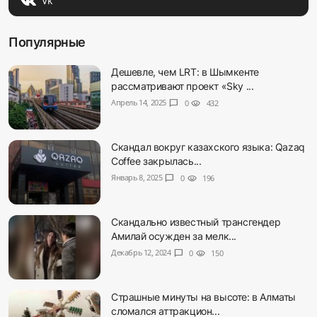
Vk
Популярные
Дешевле, чем LRT: в Шымкенте
рассматривают проект «Sky ...
Апрель 14, 2025
chat_bubble
0
visibility
432
Скандал вокруг казахского языка: Qazaq
Coffee закрылась...
Январь 8, 2025
chat_bubble
0
visibility
196
Скандально известный трансгендер
Амилай осужден за мелк...
Декабрь 12, 2024
chat_bubble
0
visibility
150
Страшные минуты на высоте: в Алматы
сломался аттракцион...