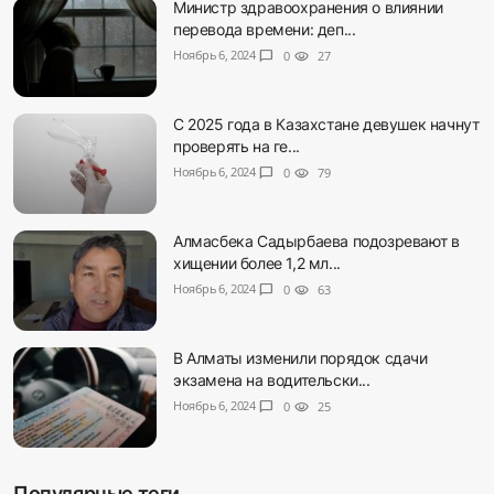
Министр здравоохранения о влиянии
перевода времени: деп...
Ноябрь 6, 2024
chat_bubble
0
visibility
27
С 2025 года в Казахстане девушек начнут
проверять на ге...
Ноябрь 6, 2024
chat_bubble
0
visibility
79
Алмасбека Садырбаева подозревают в
хищении более 1,2 мл...
Ноябрь 6, 2024
chat_bubble
0
visibility
63
В Алматы изменили порядок сдачи
экзамена на водительски...
Ноябрь 6, 2024
chat_bubble
0
visibility
25
Популярные теги