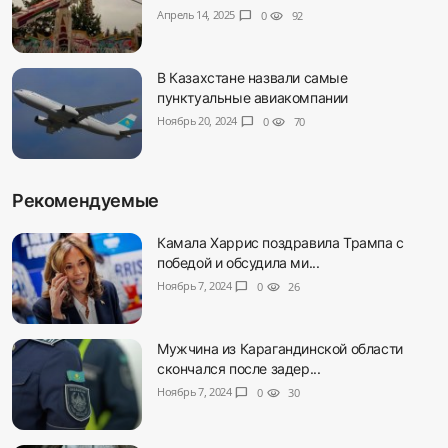
Апрель 14, 2025
chat_bubble
0
visibility
92
В Казахстане назвали самые
пунктуальные авиакомпании
Ноябрь 20, 2024
chat_bubble
0
visibility
70
Рекомендуемые
Камала Харрис поздравила Трампа с
победой и обсудила ми...
Ноябрь 7, 2024
chat_bubble
0
visibility
26
Мужчина из Карагандинской области
скончался после задер...
Ноябрь 7, 2024
chat_bubble
0
visibility
30