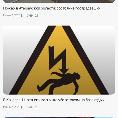
Пожар в Атырауской области: состояние пострадавших
Июнь 2, 2025
chat_bubble
0
visibility
28
В Конаеве 11-летнего мальчика убило током на базе отдых...
Июнь 2, 2025
chat_bubble
0
visibility
28