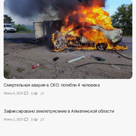
Смертельная авария в СКО: погибли 4 человека
Июнь 6, 2025
chat_bubble
0
visibility
27
Зафиксировано землетрясение в Алматинской области
Июнь 2, 2025
chat_bubble
0
visibility
27