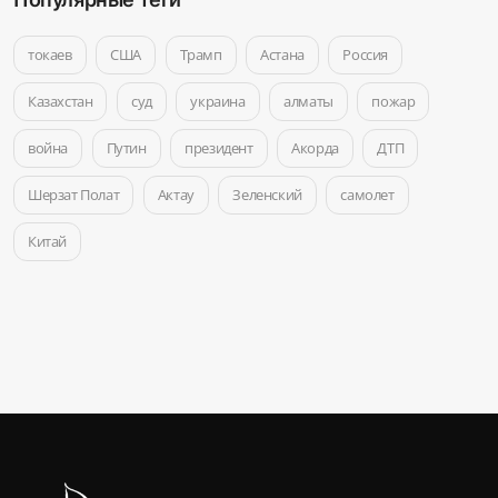
токаев
США
Трамп
Астана
Россия
Казахстан
суд
украина
алматы
пожар
война
Путин
президент
Акорда
ДТП
Шерзат Полат
Актау
Зеленский
самолет
Китай