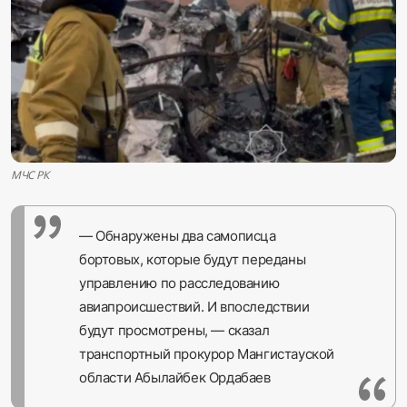
Sadaq TV
Общество
Спорт
Мир
МЧС РК
Русский
— Обнаружены два самописца
бортовых, которые будут переданы
управлению по расследованию
авиапроисшествий. И впоследствии
будут просмотрены, — сказал
транспортный прокурор Мангистауской
области Абылайбек Ордабаев