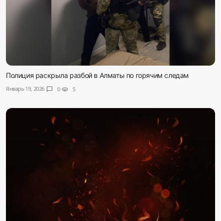
Полиция раскрыла разбой в Алматы по горячим следам
Январь 19, 2026
chat_bubble
0
visibility
5