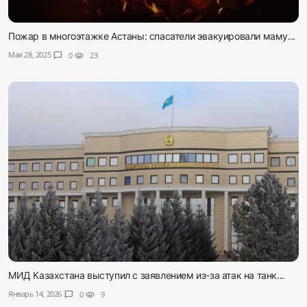
Пожар в многоэтажке Астаны: спасатели эвакуировали маму...
Мая 28, 2025
chat_bubble
0
visibility
23
МИД Казахстана выступил с заявлением из-за атак на танк...
Январь 14, 2026
chat_bubble
0
visibility
9