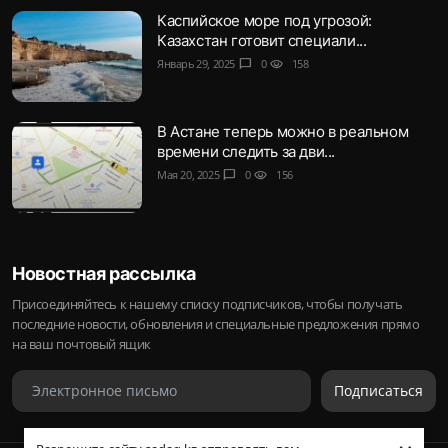
Каспийское море под угрозой:
Казахстан готовит специали...
Январь 29, 2025
chat_bubble
0
visibility
158
В Астане теперь можно в реальном
времени следить за дви...
Мая 20, 2025
chat_bubble
0
visibility
156
Новостная рассылка
Присоединяйтесь к нашему списку подписчиков, чтобы получать
последние новости, обновления и специальные предложения прямо
на ваш почтовый ящик
Подписаться