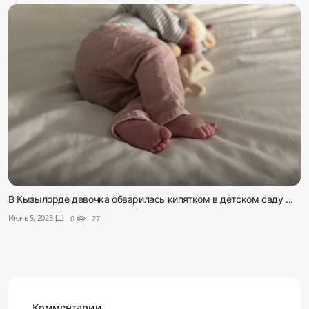
В Кызылорде девочка обварилась кипятком в детском саду ...
Июнь 5, 2025
chat_bubble
0
visibility
27
Комментарии