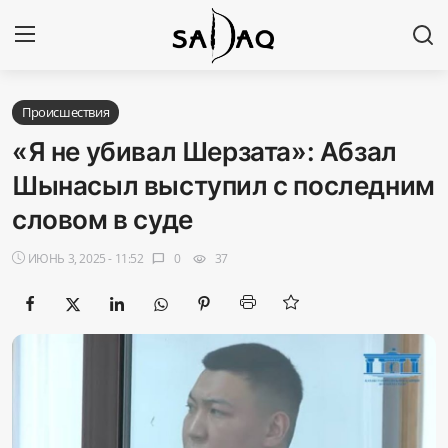
Авторизоваться
Регистр
Происшествия
«Я не убивал Шерзата»: Абзал
Главная
Шынасыл выступил с последним
словом в суде
Наши контакты
ИЮНЬ 3, 2025 - 11:52
0
37
chat_bubble
visibility
Новости
Политика
Галерея
Экономика