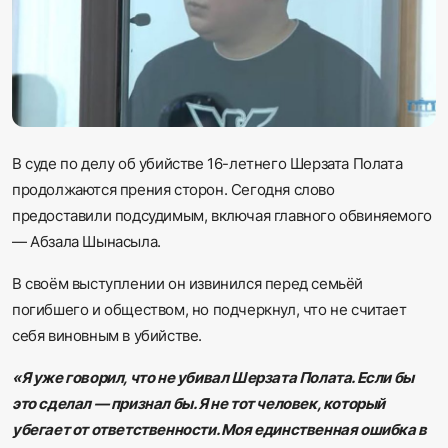
Sadaq TV
Общество
Спорт
Мир
В суде по делу об убийстве 16-летнего Шерзата Полата
продолжаются прения сторон. Сегодня слово
предоставили подсудимым, включая главного обвиняемого
Русский
— Абзала Шынасыла.
В своём выступлении он извинился перед семьёй
погибшего и обществом, но подчеркнул, что не считает
себя виновным в убийстве.
«Я уже говорил, что не убивал Шерзата Полата. Если бы
это сделал — признал бы. Я не тот человек, который
убегает от ответственности. Моя единственная ошибка в