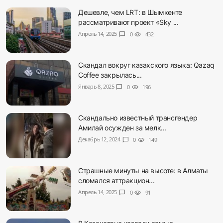
Дешевле, чем LRT: в Шымкенте
рассматривают проект «Sky ...
Апрель 14, 2025
chat_bubble
0
visibility
432
Скандал вокруг казахского языка: Qazaq
Coffee закрылась...
Январь 8, 2025
chat_bubble
0
visibility
196
Скандально известный трансгендер
Амилай осужден за мелк...
Декабрь 12, 2024
chat_bubble
0
visibility
149
Страшные минуты на высоте: в Алматы
сломался аттракцион...
Апрель 14, 2025
chat_bubble
0
visibility
91