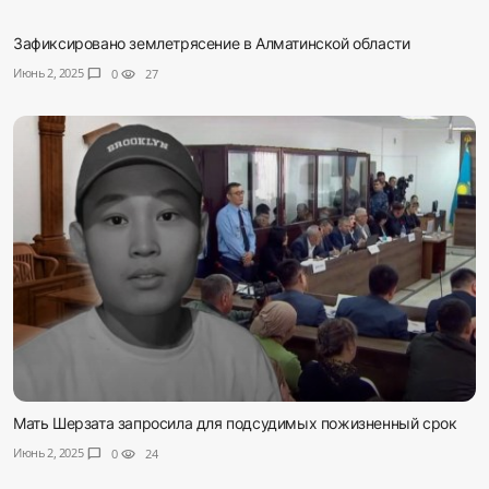
Зафиксировано землетрясение в Алматинской области
Июнь 2, 2025
chat_bubble
0
visibility
27
Мать Шерзата запросила для подсудимых пожизненный срок
Июнь 2, 2025
chat_bubble
0
visibility
24