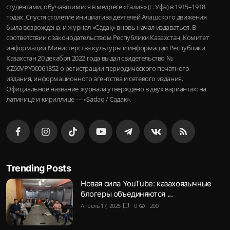
студентами, обучавшимися в медресе «Ғалия» (г. Уфа) в 1915–1918
годах. Спустя столетие инициатива деятелей Алашского движения
была возрождена, и журнал «Садақ» вновь начал издаваться. В
соответствии с законодательством Республики Казахстан, Комитет
информации Министерства культуры и информации Республики
Казахстан 20 декабря 2022 года выдал свидетельство №
KZ69VPY00061352 о регистрации периодического печатного
издания, информационного агентства и сетевого издания.
Официальное название журнала утверждено в двух вариантах: на
латинице и кириллице — «Sadaq / Садақ».
Trending Posts
Новая сила YouTube: казахоязычные
блогеры объединяются ...
Апрель 17, 2025
chat_bubble
0
visibility
200