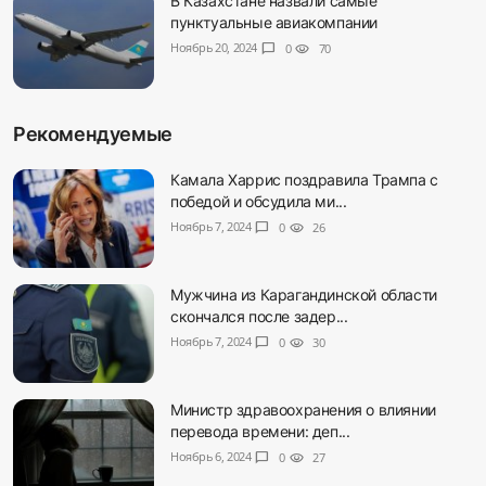
В Казахстане назвали самые
пунктуальные авиакомпании
Ноябрь 20, 2024
chat_bubble
0
visibility
70
Рекомендуемые
Камала Харрис поздравила Трампа с
победой и обсудила ми...
Ноябрь 7, 2024
chat_bubble
0
visibility
26
Мужчина из Карагандинской области
скончался после задер...
Ноябрь 7, 2024
chat_bubble
0
visibility
30
Министр здравоохранения о влиянии
перевода времени: деп...
Ноябрь 6, 2024
chat_bubble
0
visibility
27