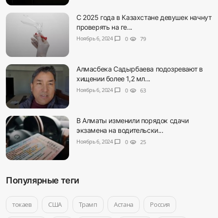
С 2025 года в Казахстане девушек начнут
проверять на ге...
Ноябрь 6, 2024
chat_bubble
0
visibility
79
Алмасбека Садырбаева подозревают в
хищении более 1,2 мл...
Ноябрь 6, 2024
chat_bubble
0
visibility
63
В Алматы изменили порядок сдачи
экзамена на водительски...
Ноябрь 6, 2024
chat_bubble
0
visibility
25
Популярные теги
токаев
США
Трамп
Астана
Россия