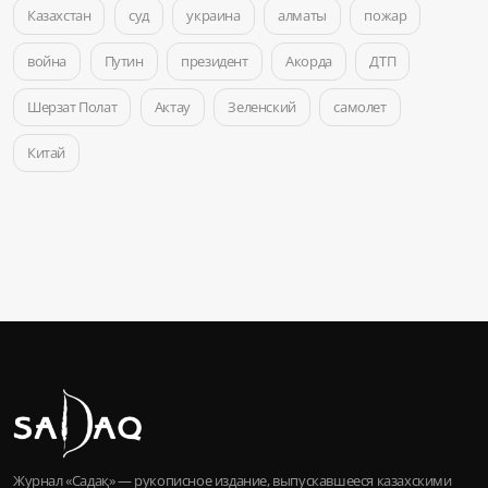
Казахстан
суд
украина
алматы
пожар
война
Путин
президент
Акорда
ДТП
Шерзат Полат
Актау
Зеленский
самолет
Китай
Журнал «Садақ» — рукописное издание, выпускавшееся казахскими