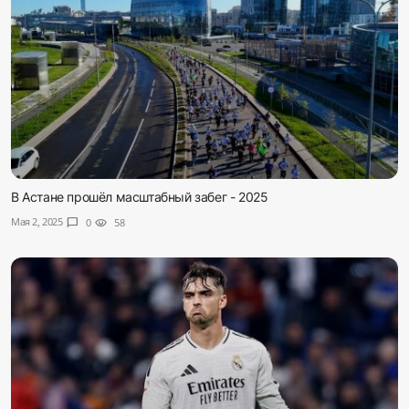
В Астане прошёл масштабный забег - 2025
Мая 2, 2025
chat_bubble
0
visibility
58