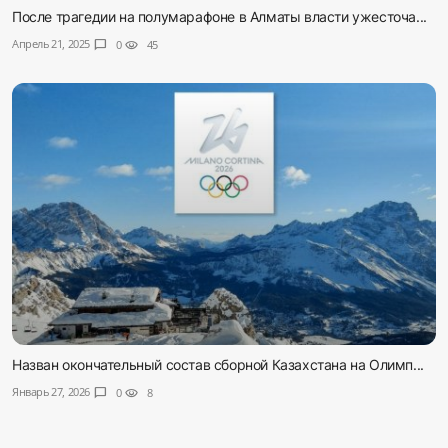
После трагедии на полумарафоне в Алматы власти ужесточа...
Апрель 21, 2025
chat_bubble
0
visibility
45
Назван окончательный состав сборной Казахстана на Олимп...
Январь 27, 2026
chat_bubble
0
visibility
8