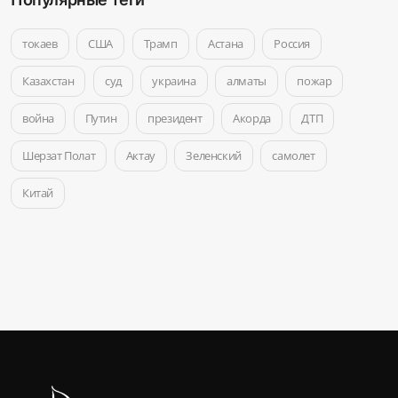
токаев
США
Трамп
Астана
Россия
Казахстан
суд
украина
алматы
пожар
война
Путин
президент
Акорда
ДТП
Шерзат Полат
Актау
Зеленский
самолет
Китай