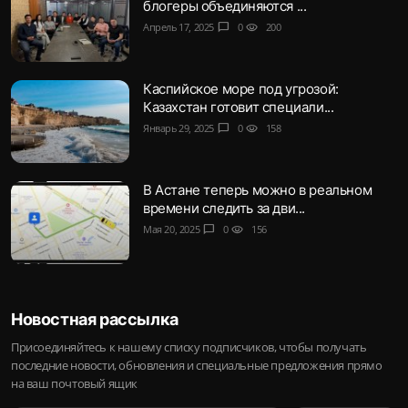
блогеры объединяются ...
Апрель 17, 2025
chat_bubble
0
visibility
200
Каспийское море под угрозой:
Казахстан готовит специали...
Январь 29, 2025
chat_bubble
0
visibility
158
В Астане теперь можно в реальном
времени следить за дви...
Мая 20, 2025
chat_bubble
0
visibility
156
Новостная рассылка
Присоединяйтесь к нашему списку подписчиков, чтобы получать
последние новости, обновления и специальные предложения прямо
на ваш почтовый ящик