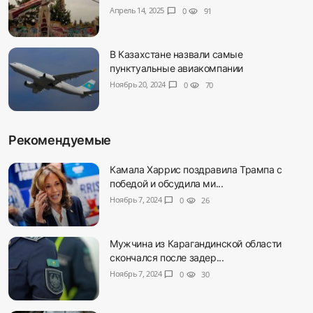
Апрель 14, 2025
chat_bubble
0
visibility
91
В Казахстане назвали самые
пунктуальные авиакомпании
Ноябрь 20, 2024
chat_bubble
0
visibility
70
Рекомендуемые
Камала Харрис поздравила Трампа с
победой и обсудила ми...
Ноябрь 7, 2024
chat_bubble
0
visibility
26
Мужчина из Карагандинской области
скончался после задер...
Ноябрь 7, 2024
chat_bubble
0
visibility
30