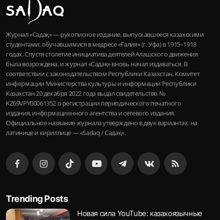
Журнал «Садақ» — рукописное издание, выпускавшееся казахскими
студентами, обучавшимися в медресе «Ғалия» (г. Уфа) в 1915–1918
годах. Спустя столетие инициатива деятелей Алашского движения
была возрождена, и журнал «Садақ» вновь начал издаваться. В
соответствии с законодательством Республики Казахстан, Комитет
информации Министерства культуры и информации Республики
Казахстан 20 декабря 2022 года выдал свидетельство №
KZ69VPY00061352 о регистрации периодического печатного
издания, информационного агентства и сетевого издания.
Официальное название журнала утверждено в двух вариантах: на
латинице и кириллице — «Sadaq / Садақ».
Trending Posts
Новая сила YouTube: казахоязычные