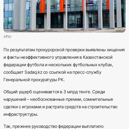
Sadaq TV
Общество
Спорт
kff.kz
Мир
По результатам прокурорской проверки выявлены хищения
и факты неэффективного управления в Казахстанской
федерации футбола и нескольких футбольных клубах,
Русский
сообщает Sadaq.kz со ссылкой на пресс-службу
Генеральной прокуратуры РК.
Общий ущерб оценивается в 3 млрд тенге. Среди
нарушений – необоснованные премии, сомнительные
сделки с игроками и растрата средств на строительство
инфраструктуры.
Так, прежнее руководство федерации выплатило