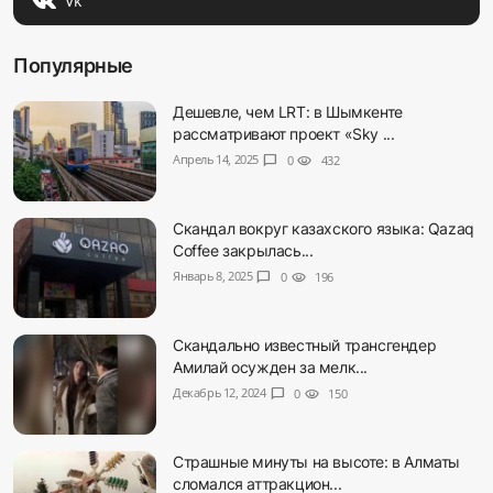
Vk
Популярные
Дешевле, чем LRT: в Шымкенте
рассматривают проект «Sky ...
Апрель 14, 2025
chat_bubble
0
visibility
432
Скандал вокруг казахского языка: Qazaq
Coffee закрылась...
Январь 8, 2025
chat_bubble
0
visibility
196
Скандально известный трансгендер
Амилай осужден за мелк...
Декабрь 12, 2024
chat_bubble
0
visibility
150
Страшные минуты на высоте: в Алматы
сломался аттракцион...