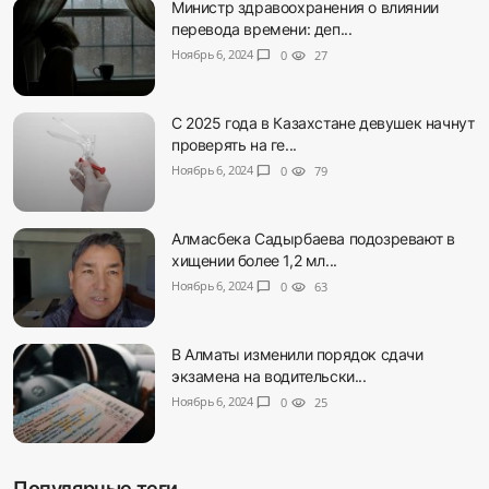
Министр здравоохранения о влиянии
перевода времени: деп...
Ноябрь 6, 2024
chat_bubble
0
visibility
27
С 2025 года в Казахстане девушек начнут
проверять на ге...
Ноябрь 6, 2024
chat_bubble
0
visibility
79
Алмасбека Садырбаева подозревают в
хищении более 1,2 мл...
Ноябрь 6, 2024
chat_bubble
0
visibility
63
В Алматы изменили порядок сдачи
экзамена на водительски...
Ноябрь 6, 2024
chat_bubble
0
visibility
25
Популярные теги