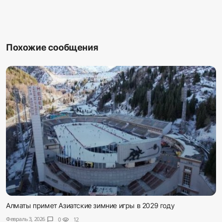
Похожие сообщения
Алматы примет Азиатские зимние игры в 2029 году
Февраль 3, 2026
chat_bubble
0
visibility
12