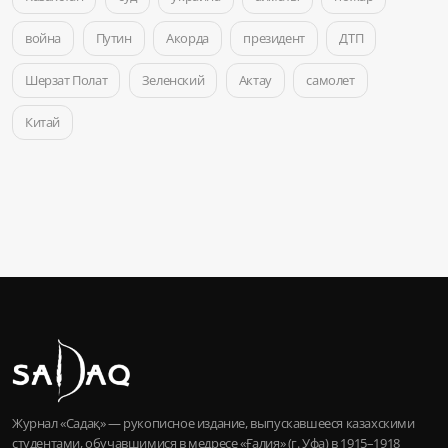
война
Путин
Акорда
президент
ДТП
Шерзат Полат
Зеленский
Актау
самолет
Китай
Журнал «Садақ» — рукописное издание, выпускавшееся казахскими
студентами, обучавшимися в медресе «Ғалия» (г. Уфа) в 1915–1918