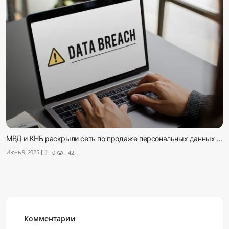
МВД и КНБ раскрыли сеть по продаже персональных данных ...
Июнь 9, 2025
chat_bubble
0
visibility
42
Комментарии