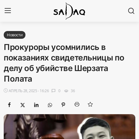
Авторизоваться
Регистр
Новости
Прокуроры усомнились в
Главная
показаниях свидетельницы по
делу об убийстве Шерзата
Наши контакты
Полата
Новости
АПРЕЛЬ 28, 2025 - 16:26
0
36
chat_bubble
visibility
Политика
Галерея
Экономика