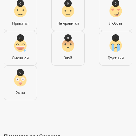
0
0
0
Нравится
Не нравится
Любовь
0
0
0
Смешной
Злой
Грустный
0
Ух ты