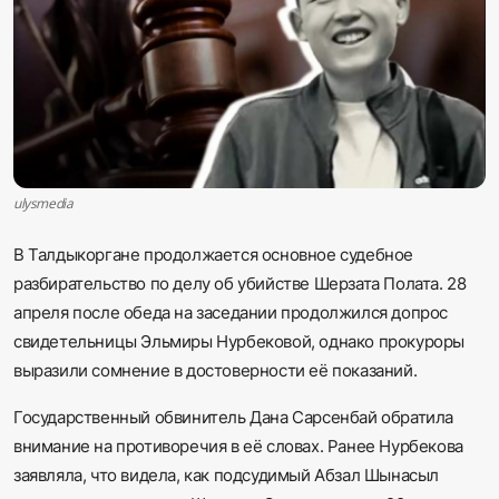
Sadaq TV
Общество
Спорт
Мир
ulysmedia
В Талдыкоргане продолжается основное судебное
Русский
разбирательство по делу об убийстве Шерзата Полата. 28
апреля после обеда на заседании продолжился допрос
свидетельницы Эльмиры Нурбековой, однако прокуроры
выразили сомнение в достоверности её показаний.
Государственный обвинитель Дана Сарсенбай обратила
внимание на противоречия в её словах. Ранее Нурбекова
заявляла, что видела, как подсудимый Абзал Шынасыл