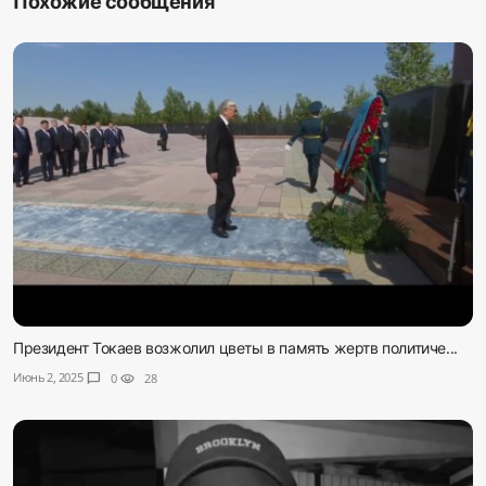
Похожие сообщения
Президент Токаев возжолил цветы в память жертв политиче...
Июнь 2, 2025
chat_bubble
0
visibility
28