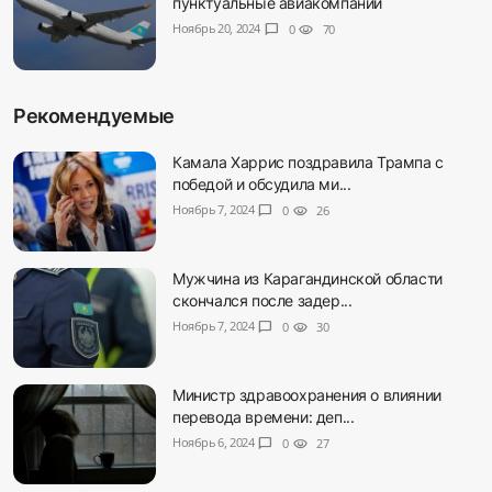
пунктуальные авиакомпании
Ноябрь 20, 2024
chat_bubble
0
visibility
70
Рекомендуемые
Камала Харрис поздравила Трампа с
победой и обсудила ми...
Ноябрь 7, 2024
chat_bubble
0
visibility
26
Мужчина из Карагандинской области
скончался после задер...
Ноябрь 7, 2024
chat_bubble
0
visibility
30
Министр здравоохранения о влиянии
перевода времени: деп...
Ноябрь 6, 2024
chat_bubble
0
visibility
27