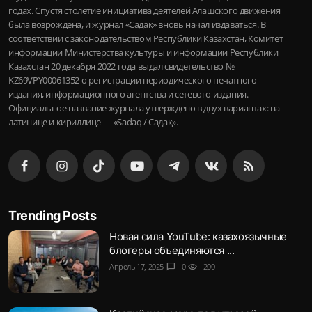
годах. Спустя столетие инициатива деятелей Алашского движения
была возрождена, и журнал «Садақ» вновь начал издаваться. В
соответствии с законодательством Республики Казахстан, Комитет
информации Министерства культуры и информации Республики
Казахстан 20 декабря 2022 года выдал свидетельство №
KZ69VPY00061352 о регистрации периодического печатного
издания, информационного агентства и сетевого издания.
Официальное название журнала утверждено в двух вариантах: на
латинице и кириллице — «Sadaq / Садақ».
Trending Posts
Новая сила YouTube: казахоязычные
блогеры объединяются ...
Апрель 17, 2025
chat_bubble
0
visibility
200