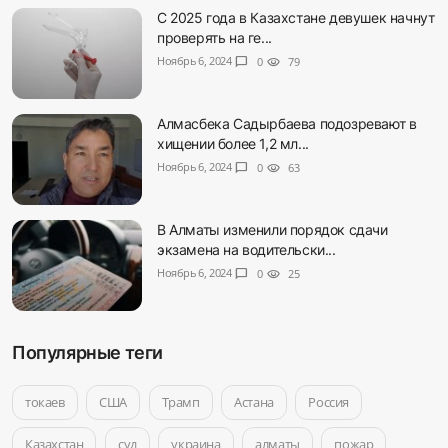
С 2025 года в Казахстане девушек начнут
проверять на ге...
Ноябрь 6, 2024
chat_bubble
0
visibility
79
Алмасбека Садырбаева подозревают в
хищении более 1,2 мл...
Ноябрь 6, 2024
chat_bubble
0
visibility
63
В Алматы изменили порядок сдачи
экзамена на водительски...
Ноябрь 6, 2024
chat_bubble
0
visibility
25
Популярные теги
токаев
США
Трамп
Астана
Россия
Казахстан
суд
украина
алматы
пожар