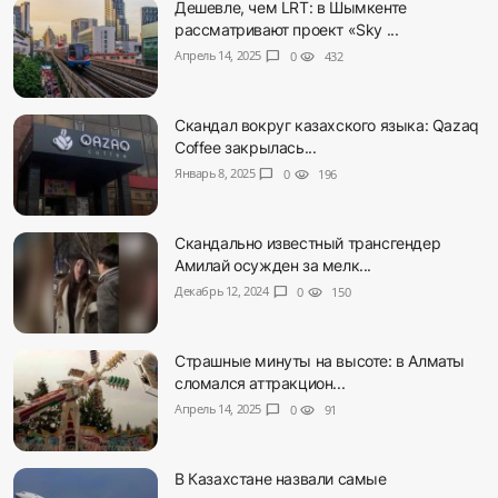
Дешевле, чем LRT: в Шымкенте
рассматривают проект «Sky ...
Апрель 14, 2025
chat_bubble
0
visibility
432
Скандал вокруг казахского языка: Qazaq
Coffee закрылась...
Январь 8, 2025
chat_bubble
0
visibility
196
Скандально известный трансгендер
Амилай осужден за мелк...
Декабрь 12, 2024
chat_bubble
0
visibility
150
Страшные минуты на высоте: в Алматы
сломался аттракцион...
Апрель 14, 2025
chat_bubble
0
visibility
91
В Казахстане назвали самые