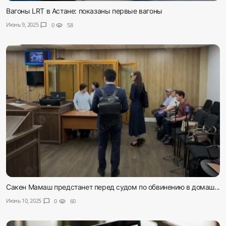
Вагоны LRT в Астане: показаны первые вагоны
Июнь 9, 2025
chat_bubble
0
visibility
58
Сакен Мамаш предстанет перед судом по обвинению в домаш...
Июнь 10, 2025
chat_bubble
0
visibility
60