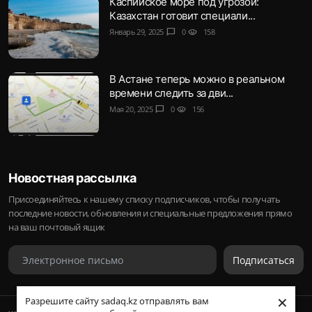
Каспийское море под угрозой:
Казахстан готовит специали...
Январь 29, 2025
chat_bubble
0
visibility
158
В Астане теперь можно в реальном
времени следить за дви...
Мая 20, 2025
chat_bubble
0
visibility
156
Новостная рассылка
Присоединяйтесь к нашему списку подписчиков, чтобы получать
последние новости, обновления и специальные предложения прямо
на ваш почтовый ящик
Подписаться
×
Разрешите сайту sadaq.kz отправлять вам