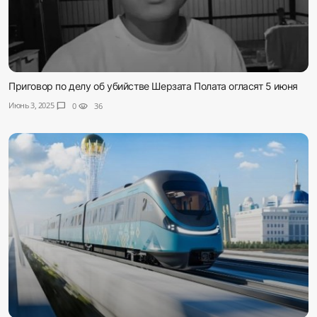
Приговор по делу об убийстве Шерзата Полата огласят 5 июня
Июнь 3, 2025
chat_bubble
0
visibility
36