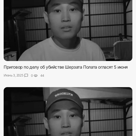
Приговор по делу об убийстве Шерзата Полата огласят 5 июня
Июнь 3, 2025
chat_bubble
0
visibility
44