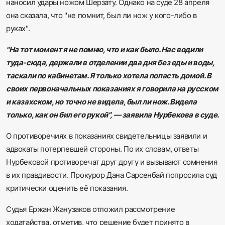
наносил удары ножом Шерзату. Однако на суде 28 апреля
она сказала, что "не помнит, был ли нож у кого-либо в
руках".
"На тот момент я не помню, что и как было. Нас водили
туда-сюда, держали в отделении два дня без еды и воды,
таскали по кабинетам. Я только хотела попасть домой. В
своих первоначальных показаниях я говорила на русском
и казахском, но точно не видела, был ли нож. Видела
только, как он бил его рукой", — заявила Нурбекова в суде.
О противоречиях в показаниях свидетельницы заявили и
адвокаты потерпевшей стороны. По их словам, ответы
Нурбековой противоречат друг другу и вызывают сомнения
в их правдивости. Прокурор Дана Сарсенбай попросила суд
критически оценить её показания.
Судья Ержан Жанузаков отложил рассмотрение
ходатайства, отметив, что решение будет принято в