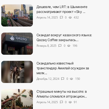
Дешевле, чем LRT: в Шымкенте
рассматривают проект «Sky ...
Апрель 14, 2025
0
432
chat_bubble
visibility
Скандал вокруг казахского языка:
Qazaq Coffee закрылась...
Январь 8, 2025
0
196
chat_bubble
visibility
Скандально известный
трансгендер Амилай осужден за
мелк...
Декабрь 12, 2024
0
150
chat_bubble
visibility
Страшные минуты на высоте: в
Алматы сломался аттракцион...
Апрель 14, 2025
0
91
chat_bubble
visibility