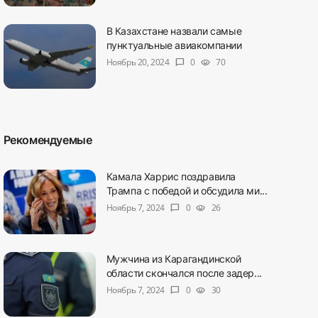
В Казахстане назвали самые
пунктуальные авиакомпании
Ноябрь 20, 2024
0
70
chat_bubble
visibility
Рекомендуемые
Камала Харрис поздравила
Трампа с победой и обсудила ми...
Ноябрь 7, 2024
0
26
chat_bubble
visibility
Мужчина из Карагандинской
области скончался после задер...
Ноябрь 7, 2024
0
30
chat_bubble
visibility