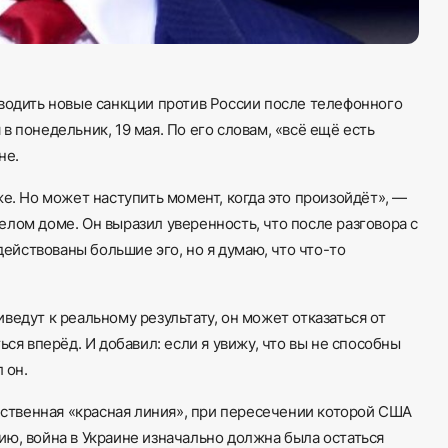
вводить новые санкции против России после телефонного
 понедельник, 19 мая. По его словам, «всё ещё есть
не.
же. Но может наступить момент, когда это произойдёт», —
лом доме. Он выразил уверенность, что после разговора с
йствованы большие эго, но я думаю, что что-то
ведут к реальному результату, он может отказаться от
ься вперёд. И добавил: если я увижу, что вы не способны
 он.
обственная «красная линия», при пересечении которой США
ю, война в Украине изначально должна была остаться