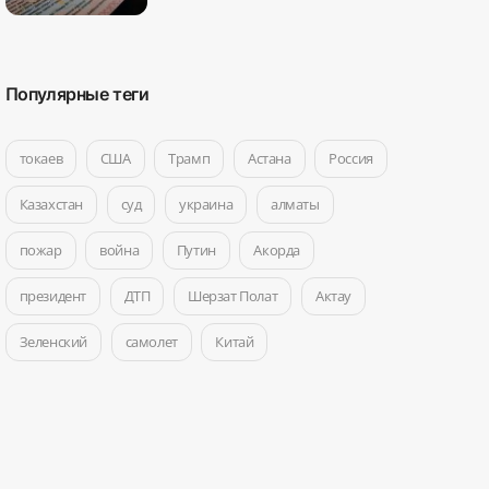
Популярные теги
токаев
США
Трамп
Астана
Россия
Казахстан
суд
украина
алматы
пожар
война
Путин
Акорда
президент
ДТП
Шерзат Полат
Актау
Зеленский
самолет
Китай