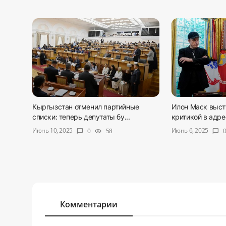
Кыргызстан отменил партийные
Илон Маск выст
списки: теперь депутаты бу...
критикой в адре
Июнь 10, 2025
Июнь 6, 2025
0
58
chat_bubble
visibility
chat_bubble
Комментарии