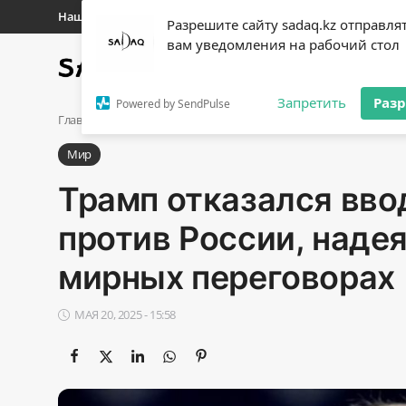
Наши контакты
Разрешите сайту sadaq.kz отправля
вам уведомления на рабочий стол
Главная
Новости
Полит
Регистр
Запретить
Раз
Powered by SendPulse
Авторизоваться
Главная
Мир
Трамп отказался вводить новые санкции про
Мир
Главная
Трамп отказался вво
Наши контакты
против России, надея
Новости
мирных переговорах
Политика
МАЯ 20, 2025 - 15:58
Галерея
Экономика