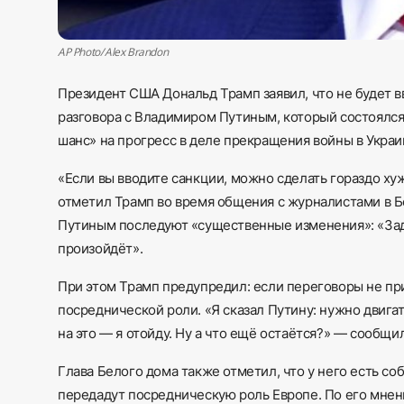
AP Photo/ Alex Brandon
Президент США Дональд Трамп заявил, что не будет 
разговора с Владимиром Путиным, который состоялся в
шанс» на прогресс в деле прекращения войны в Украи
«Если вы вводите санкции, можно сделать гораздо ху
отметил Трамп во время общения с журналистами в Бе
Путиным последуют «существенные изменения»: «Заде
произойдёт».
При этом Трамп предупредил: если переговоры не при
посреднической роли. «Я сказал Путину: нужно двигат
на это — я отойду. Ну а что ещё остаётся?» — сообщил
Глава Белого дома также отметил, что у него есть с
передадут посредническую роль Европе. По его мнени