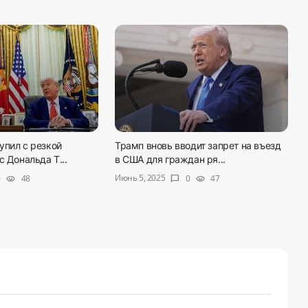
упил с резкой
Трамп вновь вводит запрет на въезд
с Дональда Т...
в США для граждан ря...
Июнь 5, 2025
0
48
0
47
visibility
chat_bubble
visibility