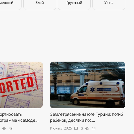
мешной
Злой
Грустный
Ух ты
ортировать
Землетрясение на юге Турции: погиб
ограмме «самоде...
ребёнок, десятки пос...
Июнь 3, 2025
43
0
44
visibility
chat_bubble
visibility