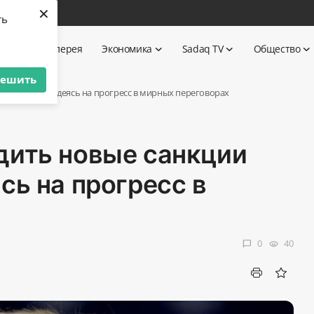
×
ть
ика
Галерея
Экономика
Sadaq TV
Общество
решить
тив России, надеясь на прогресс в мирных переговорах
дить новые санкции
сь на прогресс в
0
40
chat_bubble
visibility