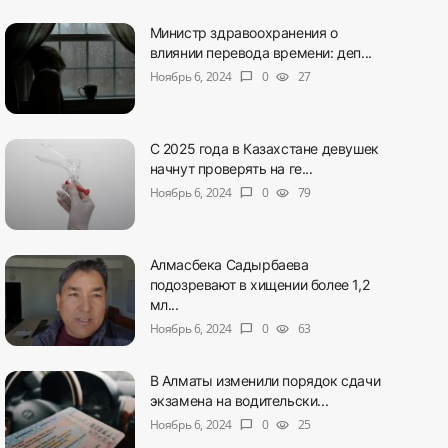
Министр здравоохранения о
влиянии перевода времени: деп...
Ноябрь 6, 2024
0
27
chat_bubble
visibility
С 2025 года в Казахстане девушек
начнут проверять на ге...
Ноябрь 6, 2024
0
79
chat_bubble
visibility
Алмасбека Садырбаева
подозревают в хищении более 1,2
мл...
Ноябрь 6, 2024
0
63
chat_bubble
visibility
В Алматы изменили порядок сдачи
экзамена на водительски...
Ноябрь 6, 2024
0
25
chat_bubble
visibility