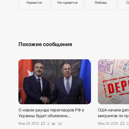
Нравится
Не нравится
Любовь
С
Похожие сообщения
О новом раунде переговоров РФ и
США начали деп
Украины будет объявлено...
мигрантов по пр
Мая 28, 2025
Мая 20, 2025
0
42
0
chat_bubble
visibility
chat_bubble