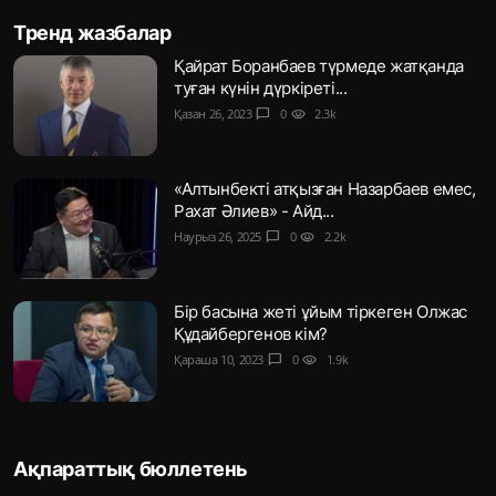
Тренд жазбалар
Қайрат Боранбаев түрмеде жатқанда
туған күнін дүркіреті...
Қазан 26, 2023
chat_bubble
0
visibility
2.3k
«Алтынбекті атқызған Назарбаев емес,
Рахат Әлиев» - Айд...
Наурыз 26, 2025
chat_bubble
0
visibility
2.2k
Бір басына жеті ұйым тіркеген Олжас
Құдайбергенов кім?
Қараша 10, 2023
chat_bubble
0
visibility
1.9k
Ақпараттық бюллетень