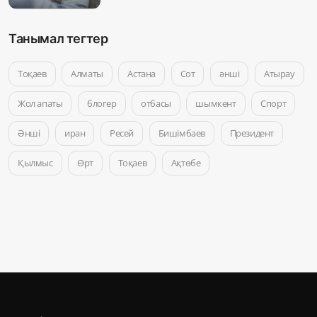
Танымал тегтер
Тоқаев
Алматы
Астана
Сот
әнші
Атырау
Жол апаты
блогер
отбасы
шымкент
Спорт
Әнші
иран
Ресей
Бишімбаев
Президент
Қылмыс
Өрт
Тоқаев
Ақтөбе