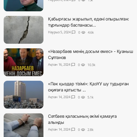
chat_bubble
visibility
Қабырғасы жарылып, едені опырылған:
тұрғындар баспанасы...
Наурыз 5, 2024
chat_bubble
0
visibility
4.6k
«Назарбаев менің досым емес» - Қуаныш
Сұлтанов
Ақпан 16, 2024
chat_bubble
0
visibility
10.3k
«Пәк қыздар тізімі»: ҚазҰУ шу тудырған
оқиғаға қатысты ...
Ақпан 14, 2024
chat_bubble
0
visibility
5.1k
Сәтбаев қаласының әкімі қамауға
алынды
Ақпан 14, 2024
chat_bubble
0
visibility
2.8k