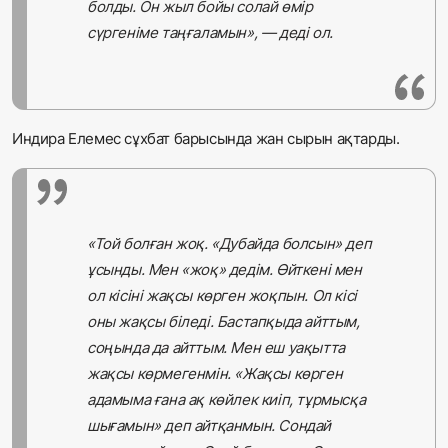
болды. Он жыл бойы солай өмір
сүргеніме таңғаламын», — деді ол.
Индира Елемес сұхбат барысында жан сырын ақтарды.
«Той болған жоқ. «Дубайда болсын» деп
ұсынды. Мен «жоқ» дедім. Өйткені мен
ол кісіні жақсы көрген жоқпын. Ол кісі
оны жақсы біледі. Бастапқыда айттым,
соңында да айттым. Мен еш уақытта
жақсы көрмегенмін. «Жақсы көрген
адамыма ғана ақ көйлек киіп, тұрмысқа
шығамын» деп айтқанмын. Сондай