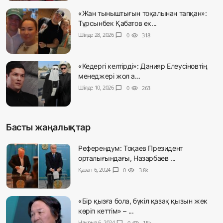
«Жан тыныштығын тоқалынан тапқан»:
Тұрсынбек Қабатов ек...
Шілде 28, 2026
chat_bubble
0
visibility
318
«Кедергі келтірді»: Данияр Елеусіновтің
менеджері жол а...
Шілде 10, 2026
chat_bubble
0
visibility
263
Басты жаңалықтар
Референдум: Тоқаев Президент
орталығындағы, Назарбаев ...
Қазан 6, 2024
chat_bubble
0
visibility
3.8k
«Бір қызға бола, бүкіл қазақ қызын жек
көріп кеттім» – ...
Наурыз 6, 2024
0
15k