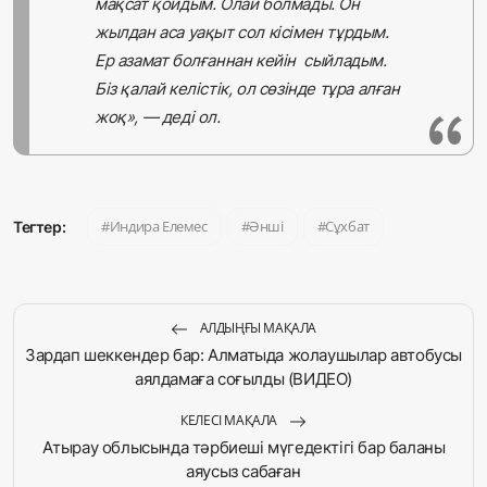
мақсат қойдым. Олай болмады. Он
жылдан аса уақыт сол кісімен тұрдым.
Ер азамат болғаннан кейін сыйладым.
Біз қалай келістік, ол сөзінде тұра алған
жоқ», — деді ол.
Индира Елемес
Әнші
Сұхбат
Тегтер:
АЛДЫҢҒЫ МАҚАЛА
Зардап шеккендер бар: Алматыда жолаушылар автобусы
аялдамаға соғылды (ВИДЕО)
КЕЛЕСІ МАҚАЛА
Атырау облысында тәрбиеші мүгедектігі бар баланы
аяусыз сабаған