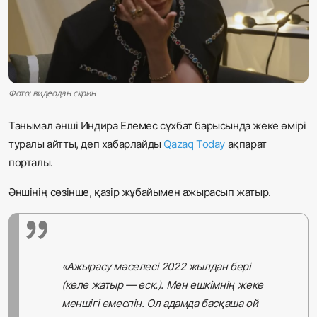
Жаңалықтар
Қоғам
Спорт
Фото: видеодан скрин
Әлем
Танымал әнші Индира Елемес сұхбат барысында жеке өмірі
туралы айтты, деп хабарлайды
Qazaq Today
ақпарат
Журналистік зерттеу
порталы.
Әншінің сөзінше, қазір жұбайымен ажырасып жатыр.
Қазақ тілі
«Ажырасу мәселесі 2022 жылдан бері
(келе жатыр — еск.). Мен ешкімнің жеке
меншігі емеспін. Ол адамда басқаша ой