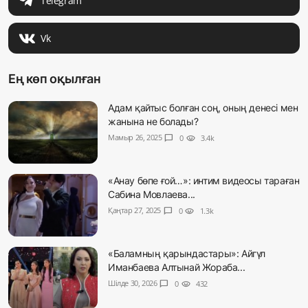
Telegram
Vk
Ең көп оқылған
Адам қайтыс болған соң, оның денесі мен
жанына не болады?
Мамыр 26, 2025
chat_bubble
0
visibility
3.4k
«Анау бөпе ғой…»: интим видеосы тараған
Сабина Мовлаева...
Қаңтар 27, 2025
chat_bubble
0
visibility
1.3k
«Баламның қарындастары»: Айгүл
Иманбаева Алтынай Жораба...
Шілде 30, 2026
chat_bubble
0
visibility
432