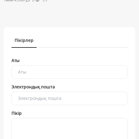
chat_bubble
0
visibility
117
Пікірлер
Аты
Электрондық пошта
Пікір