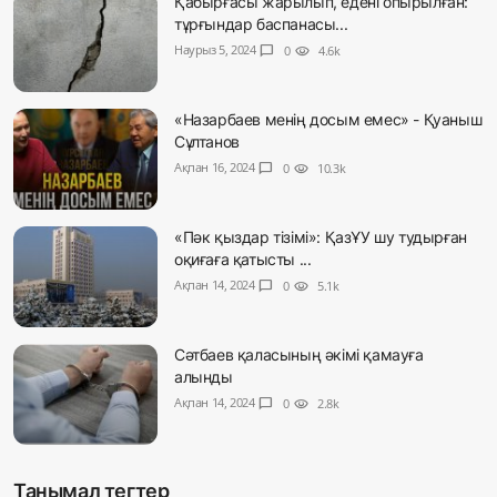
Қабырғасы жарылып, едені опырылған:
тұрғындар баспанасы...
Наурыз 5, 2024
chat_bubble
0
visibility
4.6k
«Назарбаев менің досым емес» - Қуаныш
Сұлтанов
Ақпан 16, 2024
chat_bubble
0
visibility
10.3k
«Пәк қыздар тізімі»: ҚазҰУ шу тудырған
оқиғаға қатысты ...
Ақпан 14, 2024
chat_bubble
0
visibility
5.1k
Сәтбаев қаласының әкімі қамауға
алынды
Ақпан 14, 2024
chat_bubble
0
visibility
2.8k
Танымал тегтер