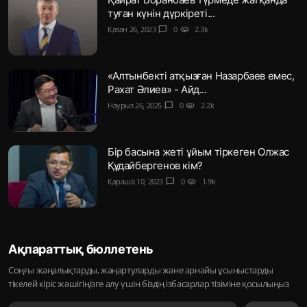
туған күнін дүркіреті...
Қазан 26, 2023
chat_bubble
0
visibility
2.3k
«Алтынбекті атқызған Назарбаев емес,
Рахат Әлиев» - Айд...
Наурыз 26, 2025
chat_bubble
0
visibility
2.2k
Бір басына жеті ұйым тіркеген Олжас
Құдайбергенов кім?
Қараша 10, 2023
chat_bubble
0
visibility
1.9k
Ақпараттық бюллетень
Соңғы жаңалықтарды, жаңартуларды және арнайы ұсыныстарды
тікелей кіріс жәшігіңізге алу үшін біздің ізбасарлар тізіміне қосылыңыз