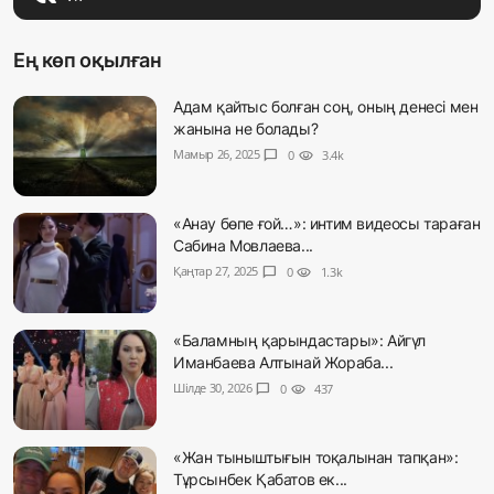
Ең көп оқылған
Адам қайтыс болған соң, оның денесі мен
жанына не болады?
Мамыр 26, 2025
chat_bubble
0
visibility
3.4k
«Анау бөпе ғой…»: интим видеосы тараған
Сабина Мовлаева...
Қаңтар 27, 2025
chat_bubble
0
visibility
1.3k
«Баламның қарындастары»: Айгүл
Иманбаева Алтынай Жораба...
Шілде 30, 2026
chat_bubble
0
visibility
437
«Жан тыныштығын тоқалынан тапқан»:
Тұрсынбек Қабатов ек...