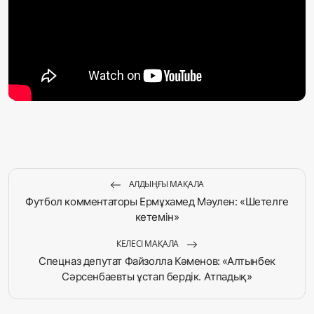
Жаңалықтар
Қоғам
Спорт
Әлем
Журналистік зерттеу
АЛДЫҢҒЫ МАҚАЛА
Қазақ тілі
Футбол комментаторы Ермұхамед Мәулен: «Шетелге
кетемін»
КЕЛЕСІ МАҚАЛА
Спецназ депутат Файзолла Кәменов: «Алтынбек
Сәрсенбаевты ұстап бердік. Атпадық»