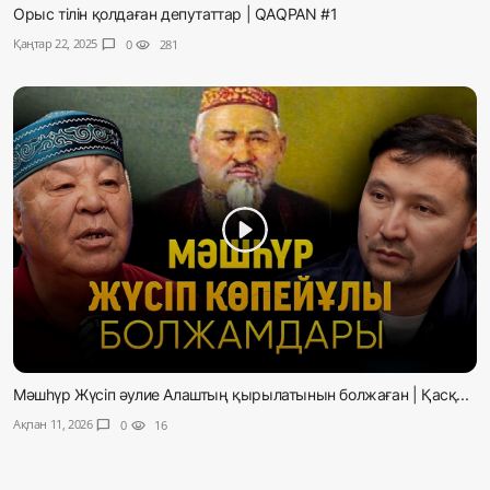
Орыс тілін қолдаған депутаттар | QAQPAN #1
Қаңтар 22, 2025
chat_bubble
0
visibility
281
Мәшһүр Жүсіп әулие Алаштың қырылатынын болжаған | Қасқ...
Ақпан 11, 2026
chat_bubble
0
visibility
16