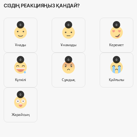
СІЗДІҢ РЕАКЦИЯҢЫЗ ҚАНДАЙ?
0
0
0
Ұнады
Ұнамады
Керемет
0
0
0
Күлкілі
Сұмдық
Қайғылы
0
Жарайсың