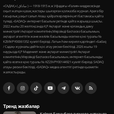
«САДАҚ» ( ساداق ) — 1915-1918 ж.ж Уфадағы «Ғалия» медресесінде
оқып жатқан қазақ жастары шығарған қолжазба журнал. Араға бір
ғасырлық уақыт салып Алаш қайраткерлерінің игі бастамасы қайта
түледі, «SADAQ» интернет басылым ретінде қайта жарыққа шықты.
2022 жылы 20 желтоқсанда ҚР Ақпарат және қоғамдық даму
министрлігі Ақпарат комитетінің Мерзімді баспасөз басылымын,
ақпарат агенттігін және желілік басылымды есепке қою туралы №
KZ69VPY00061352 куәлігі берілді. Латын һәм кирилл қарпіндегі «Sadaq
/ Садақ» журналы дейтін қос атау ресми бекітілді. 2026 жылы 19
наурызда ҚР Мәдениет және ақпарат министрлігі Ақпарат
комитетінің Мерзімді баспасөз басылымын, интернет-басылымды
қайта есепке қою туралы № KZ23VPY00144921 куәлігі берілді. SADAQ
атауы ресми бекітілді, «SADAQ» медиа агенттігі ретінде қызметін
жалғастырады.
Тренд жазбалар
Қайрат Боранбаев түрмеде жатқанда