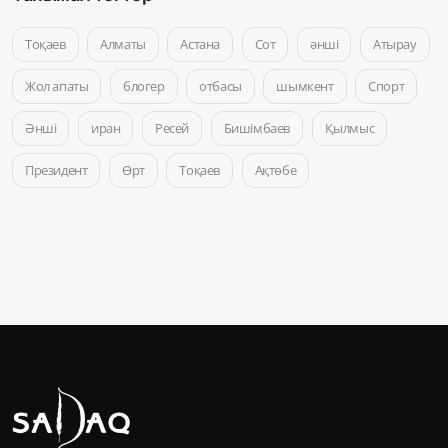
Тоқаев
Алматы
Астана
Сот
әнші
Атырау
Жол апаты
блогер
отбасы
шымкент
Спорт
Әнші
иран
Ресей
Бишімбаев
Қылмыс
Президент
Өрт
Тоқаев
Ақтөбе