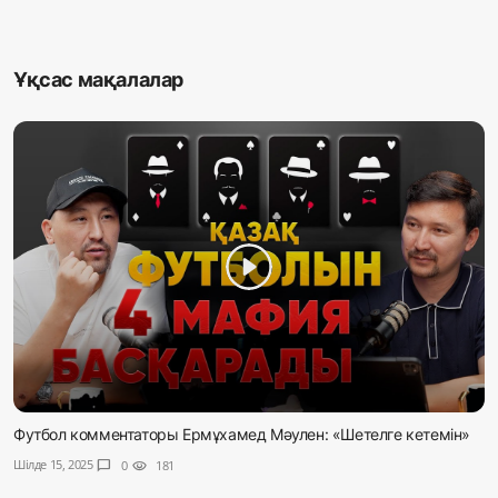
Ұқсас мақалалар
Футбол комментаторы Ермұхамед Мәулен: «Шетелге кетемін»
Шілде 15, 2025
chat_bubble
0
visibility
181