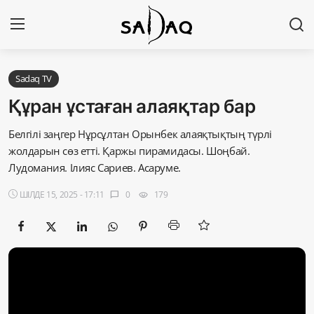
Кіру
Тіркелу
Sadaq TV
Құран ұстаған алаяқтар бар
Басты бет
Белгілі заңгер Нұрсұлтан Орынбек алаяқтықтың түрлі
жолдарын сөз етті. Қаржы пирамидасы. Шоңбай.
Редакциялық байланыстар
Лудомания. Ілияс Сариев. Асаруме.
Материалдарды қолдану тәртібі
ШІЛДЕ 15, 2025 - 17:11
0
179
chat_bubble
visibility
Саясат
Sadaq TV
Экономика