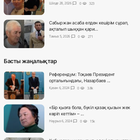
Шілде 28, 2026
chat_bubble
0
visibility
323
Сабыржан асаба елден кешірім сұрап,
ақталып шыққан қари...
Тамыз 5, 2026
chat_bubble
0
visibility
271
Басты жаңалықтар
Референдум: Тоқаев Президент
орталығындағы, Назарбаев ...
Қазан 6, 2024
chat_bubble
0
visibility
3.8k
«Бір қызға бола, бүкіл қазақ қызын жек
көріп кеттім» – ...
Наурыз 6, 2024
chat_bubble
0
visibility
15k