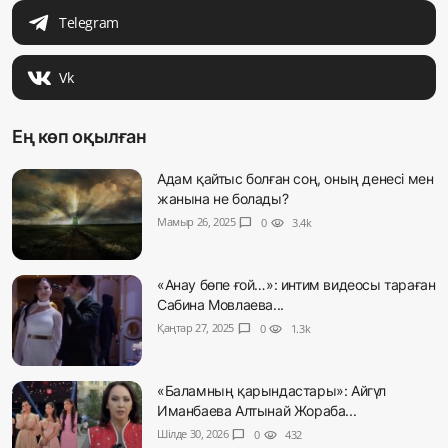
Telegram
Vk
Ең көп оқылған
Адам қайтыс болған соң, оның денесі мен
жанына не болады?
Мамыр 26, 2025
chat_bubble
0
visibility
3.4k
«Анау бөпе ғой…»: интим видеосы тараған
Сабина Мовлаева...
Қаңтар 27, 2025
chat_bubble
0
visibility
1.3k
«Баламның қарындастары»: Айгүл
Иманбаева Алтынай Жораба...
Шілде 30, 2026
chat_bubble
0
visibility
432