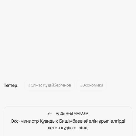
Олжас Құдайбергенов
Экономика
Тегтер:
АЛДЫҢҒЫ МАҚАЛА
Экс-министр Қуандық Бишімбаев әйелін ұрып өлтірді
деген күдікке ілінді