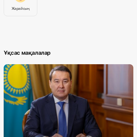
Жарайсың
Ұқсас мақалалар