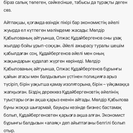
біраз салық төлеген, сәйкесінше, табысы да тұрақты деген
сөз.
Айтпақшы, қоғамда өзіндік пікірі бар экономистің әйелі
жуырда ел күтпеген мәлімдеме жасады: Мөлдір
Қабылованың айтуынша, Олжас Құдайбергенов оны ұзақ
жылдар бойы ұрып-соққан. Әйелі ажырасу туралы шешім
қабылдаған соң, Құдайбергенов әйелі мен оның
жақындарын қудалап жүрген көрінеді. Мөлдір
Қабылованың айтуынша, Олжас Құдайбергенов бұрынғы
қайын атасы мен балдызығын үстінен полицияға арыз
түсіріп, бірін уақытша қамау изоляторына, бірін – үйқамаққа
жапқызған. Біздің дереккөз Құдайбергеновтің әйелінің
туыстары оған ақша қарыз екенін айтады. Мөлдір Қабылова
бұны жоққа шығармай, бауыры кезінде бизнес бастамақ
болып, Құдайбергеновтен қарызға ақша алған. Экономист
бұрынғы балдызын «алаяқ» деп айыптағаны белгілі болып
отыр.