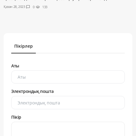
Қазан 28, 2023
chat_bubble
0
visibility
133
Пікірлер
Аты
Электрондық пошта
Пікір