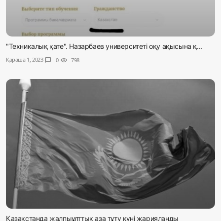
"Техникалық қате". Назарбаев университеті оқу ақысына қ...
Қараша 1, 2023
chat_bubble
0
visibility
798
Қазақстанда жалпыұлттық аза тұту күні жарияланды