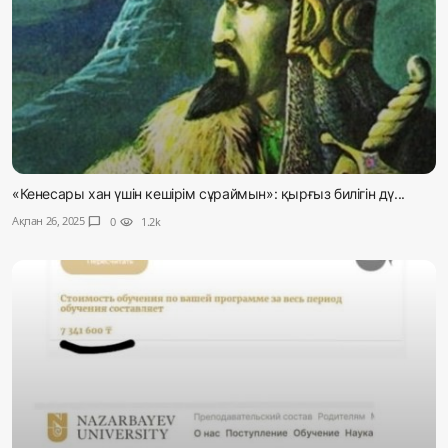
«Кенесары хан үшін кешірім сұраймын»: қырғыз билігін дү...
Ақпан 26, 2025
chat_bubble
0
visibility
1.2k