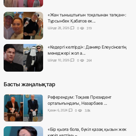
«Жан тыныштығын тоқалынан тапқан»:
Тұрсынбек Қабатов ек...
Шілде 28, 2026
chat_bubble
0
visibility
319
«Кедергі келтірді»: Данияр Елеусіновтің
менеджері жол а...
Шілде 10, 2026
chat_bubble
0
visibility
264
Басты жаңалықтар
Референдум: Тоқаев Президент
орталығындағы, Назарбаев ...
Қазан 6, 2024
chat_bubble
0
visibility
3.8k
«Бір қызға бола, бүкіл қазақ қызын жек
көріп кеттім» – ...