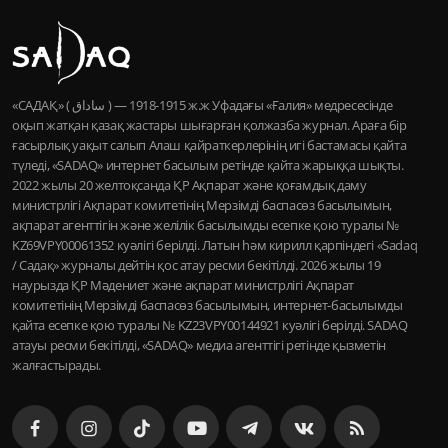
«САДАҚ» ( ساداق ) — 1915-1918 ж.ж Уфадағы «Ғалия» медресесінде
оқып жатқан қазақ жастары шығарған қолжазба журнал. Араға бір
ғасырлық уақыт салып Алаш қайраткерлерінің игі бастамасы қайта
түледі, «SADAQ» интернет басылым ретінде қайта жарыққа шықты.
2022 жылы 20 желтоқсанда ҚР Ақпарат және қоғамдық даму
министрлігі Ақпарат комитетінің Мерзімді баспасөз басылымын,
ақпарат агенттігін және желілік басылымды есепке қою туралы №
KZ69VPY00061352 куәлігі берілді. Латын һәм кирилл қарпіндегі «Sadaq
/ Садақ» журналы дейтін қос атау ресми бекітілді. 2026 жылы 19
наурызда ҚР Мәдениет және ақпарат министрлігі Ақпарат
комитетінің Мерзімді баспасөз басылымын, интернет-басылымды
қайта есепке қою туралы № KZ23VPY00144921 куәлігі берілді. SADAQ
атауы ресми бекітілді, «SADAQ» медиа агенттігі ретінде қызметін
жалғастырады.