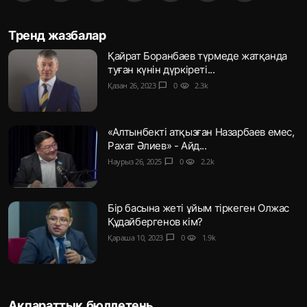
Тренд жазбалар
Қайрат Боранбаев түрмеде жатқанда
туған күнін дүркіреті...
Қазан 26, 2023
chat_bubble
0
visibility
2.3k
«Алтынбекті атқызған Назарбаев емес,
Рахат Әлиев» - Айд...
Наурыз 26, 2025
chat_bubble
0
visibility
2.2k
Бір басына жеті ұйым тіркеген Олжас
Құдайбергенов кім?
Қараша 10, 2023
chat_bubble
0
visibility
1.9k
Ақпараттық бюллетень