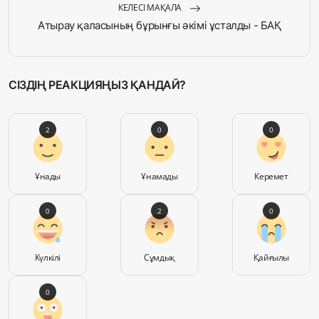
КЕЛЕСІ МАҚАЛА
Атырау қаласының бұрынғы әкімі ұсталды - БАҚ
СІЗДІҢ РЕАКЦИЯҢЫЗ ҚАНДАЙ?
2
0
0
Ұнады
Ұнамады
Керемет
0
2
0
Күлкілі
Сұмдық
Қайғылы
0