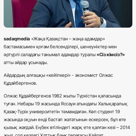
Жаңалықтар
Қоғам
Спорт
sadaqmedia
«Жаңа Қазақстан
–
жаңа адамдар»
бастамасымен қоғам белсенділері, шенеуніктер мен
Әлем
әртүрлі саладағы танымал адамдар туралы
«Сіз кімсіз?»
атты айдар ұсынады.
Журналистік зерттеу
Айдардың алғашқы «кейіпкері» - экономист Олжас
Құдайбергенов.
Қазақ тілі
Олжас Құдайбергенов 1982 жылы Түркістан қаласында
туған. Небары 19 жасында Яссауи атындағы Халықаралық
Қазақ-Түрік университетін тәмамдаған. Көп студент 19
жасында оқуын енді бастап жататынын ескерсек, бұл өте
қызық жағдай. Еңбек өтіліндегі жарқ ете қалған кезі – 2014
жыл, сол кездегі Ұлттық банк төрағасы Қайрат