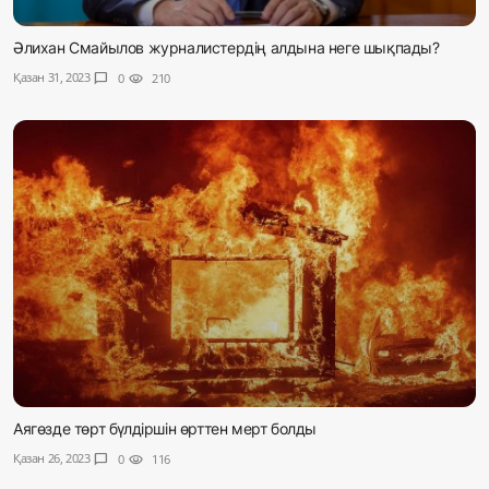
Әлихан Смайылов журналистердің алдына неге шықпады?
Қазан 31, 2023
chat_bubble
0
visibility
210
Аягөзде төрт бүлдіршін өрттен мерт болды
Қазан 26, 2023
chat_bubble
0
visibility
116