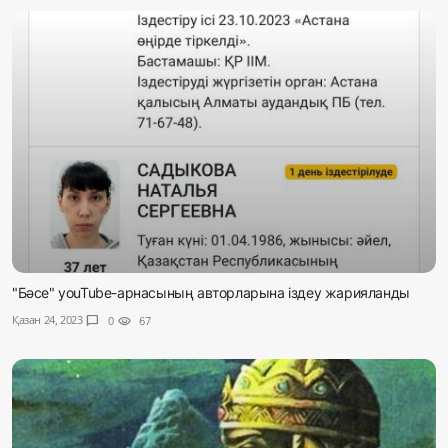
"Бәсе" youTube-арнасының авторларына іздеу жарияланды
Қазан 24, 2023
chat_bubble
0
visibility
67