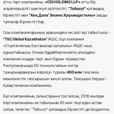
атты төрт компаниясы,
«CSI HOLDING LLP»
атты бір
жауапкершілігі шектеулі әріптестігі,
"Taiburyl"
қоғамдық
бірлестігі мен
"Кең Дала" Бизнес Қауымдастығы»
заңды
тұлғалар бірлестігі бар.
Осы компанияларының арасындағы ең ірісі әрі табыстысы -
"TSC Global Kazakhstan"
ЖШС. Бұл компания
«Стратегиялық бастамалар орталығы» ЖШС-ның
құрылтайшысы. Олжас Құдайбергеновтің атындағы
компания осыдан төрт жыл бұрын «Қазақстан
Респуликасында 5G технологиясын енгізу
тұжырымдамасын әзірлеу» туралы
400 млн
теңгенің
мемлекеттік тапсырысын жеңіп алған. Тапсырыс беруші –
Қазақтелеком компаниясы.
Бұл компанияның салықтарына тоқталсақ, 2018 жылдан
бері компанияны өз табысынан 93 млн теңгеден астам
салық төлеген. "Taiburyl" қоғамдық бірлестігі де бюджетке