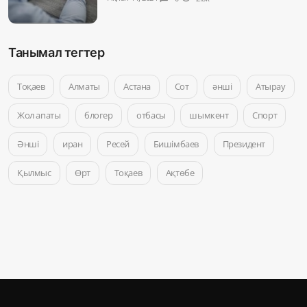
Танымал тегтер
Тоқаев
Алматы
Астана
Сот
әнші
Атырау
Жол апаты
блогер
отбасы
шымкент
Спорт
Әнші
иран
Ресей
Бишімбаев
Президент
Қылмыс
Өрт
Тоқаев
Ақтөбе