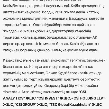
Келімбетовтің кеңесшісі лауазымы еді. Кейін президенттің
штаттан тыс кеңесшісі болды, 2020 жылға дейін Ұлттық
экономика министрлігінің жанындағы Басқарушы кеңестің
төрағасы болған. Олжас Құдайбергенов сондай-ақ әр
жылдары «Ғылым қоры» АҚ директорлар кеңесінің
төрағасы, «Халықаралық бағдарламалар орталығы» АҚ
директорлар кеңесінің мүшесі болған. Қазір «Қазақстан
халқына» қорының қамқоршылық кеңесіне мүше адам.
Қазақстандағы ең танымал экономист тәп-тәуір бизнесмен
болып шықты.
Контрагенттерді тексеретін «Учет.кз»
сервисінің мәліметінше, Олжас Құдайбергеновтің атында
жеті ұйым бар, төрт жауапкершілігі шектеулі серіктестік
пен үш қоғамдық ұйым. Олардың бәрі бір мекен-жайда
тіркелген. Атап айтсақ, экономистің атында
"CSI
ANALYTICS" ЖШС, "CSI INVEST" ЖШС, «CSI HOLDING LLP»
ЖШС, "CSI GROUP" ЖШС, "TSC Global Kazakhstan" ЖШС