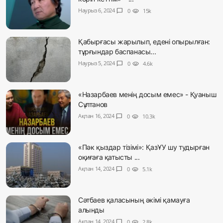
Наурыз 6, 2024
chat_bubble
0
visibility
15k
Қабырғасы жарылып, едені опырылған:
тұрғындар баспанасы...
Наурыз 5, 2024
chat_bubble
0
visibility
4.6k
«Назарбаев менің досым емес» - Қуаныш
Сұлтанов
Ақпан 16, 2024
chat_bubble
0
visibility
10.3k
«Пәк қыздар тізімі»: ҚазҰУ шу тудырған
оқиғаға қатысты ...
Ақпан 14, 2024
chat_bubble
0
visibility
5.1k
Сәтбаев қаласының әкімі қамауға
алынды
Ақпан 14, 2024
chat_bubble
0
visibility
2.8k