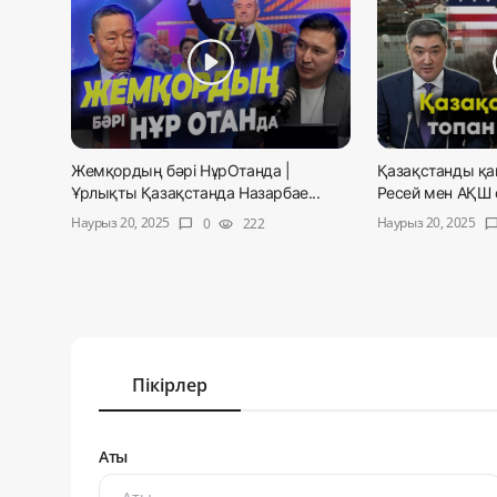
Жемқордың бәрі НұрОтанда |
Қазақстанды қай
Ұрлықты Қазақстанда Назарбае...
Ресей мен АҚШ с
Наурыз 20, 2025
Наурыз 20, 2025
0
222
chat_bubble
visibility
chat_bub
Пікірлер
Аты