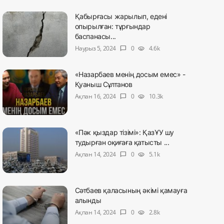
Қабырғасы жарылып, едені
опырылған: тұрғындар
баспанасы...
Наурыз 5, 2024
0
4.6k
chat_bubble
visibility
«Назарбаев менің досым емес» -
Қуаныш Сұлтанов
Ақпан 16, 2024
0
10.3k
chat_bubble
visibility
«Пәк қыздар тізімі»: ҚазҰУ шу
тудырған оқиғаға қатысты ...
Ақпан 14, 2024
0
5.1k
chat_bubble
visibility
Сәтбаев қаласының әкімі қамауға
алынды
Ақпан 14, 2024
0
2.8k
chat_bubble
visibility