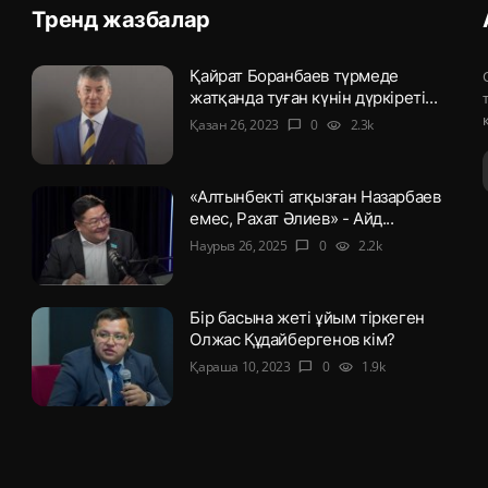
Тренд жазбалар
Қайрат Боранбаев түрмеде
жатқанда туған күнін дүркіреті...
Қазан 26, 2023
0
2.3k
chat_bubble
visibility
«Алтынбекті атқызған Назарбаев
емес, Рахат Әлиев» - Айд...
Наурыз 26, 2025
0
2.2k
chat_bubble
visibility
Бір басына жеті ұйым тіркеген
Олжас Құдайбергенов кім?
Қараша 10, 2023
0
1.9k
chat_bubble
visibility