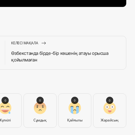
КЕЛЕСІ МАҚАЛА
Өзбекстанда бірде-бір көшенің атауы орысша
қойылмаған
0
0
0
0
Күлкілі
Сұмдық
Қайғылы
Жарайсың