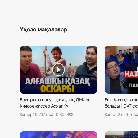
Ұқсас мақалалар
Бауырына салу - қазақтың ДНК-сы |
Ескі Қазақстанд
Кинорежиссер Асхат Ку...
болады | DAT сот
Қаңтар 10, 2025
Қаңтар 25, 2025
0
498
chat_bubble
visibility
chat_bubb