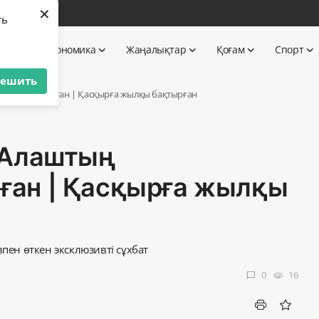
×
бі
ть
 TV
Экономика
Жаңалықтар
Қоғам
Спорт
решить
тынын болжаған | Қасқырға жылқы бақтырған
 Алаштың
ан | Қасқырға жылқы
ен өткен эксклюзивті сұхбат
0
16
chat_bubble
visibility