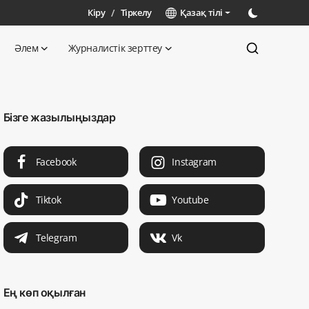
Кіру
/
Тіркелу
Қазақ тілі
Әлем
Журналистік зерттеу
Бізге жазылыңыздар
Facebook
Instagram
Tiktok
Youtube
Telegram
Vk
Ең көп оқылған