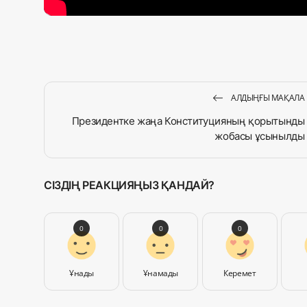
АЛДЫҢҒЫ МАҚАЛА
Президентке жаңа Конституцияның қорытынды
жобасы ұсынылды
СІЗДІҢ РЕАКЦИЯҢЫЗ ҚАНДАЙ?
0
0
0
Ұнады
Ұнамады
Керемет