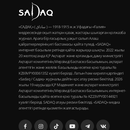
«САДАҚ» ( ساداق ) — 1915-1918 ж.ж Уфадағы «Ғалия»
медресесінде оқып жатқан қазақ жастары шығарған қолжазба
журнал. Араға бір ғасырлық уақыт салып Алаш
қайраткерлерінің игі бастамасы қайта түледі, «SADAQ»
интернет басылым ретінде қайта жарыққа шықты. 2022 жылы
20 желтоқсанда ҚР Ақпарат және қоғамдық даму министрлігі
Ақпарат комитетінің Мерзімді баспасөз басылымын, ақпарат
агенттігін және желілік басылымды есепке қою туралы №
KZ69VPY00061352 куәлігі берілді. Латын һәм кирилл қарпіндегі
«Sadaq / Садақ» журналы дейтін қос атау ресми бекітілді. 2026
жылы 19 наурызда ҚР Мәдениет және ақпарат министрлігі
Ақпарат комитетінің Мерзімді баспасөз басылымын, интернет-
басылымды қайта есепке қою туралы № KZ23VPY00144921
куәлігі берілді. SADAQ атауы ресми бекітілді, «SADAQ» медиа
агенттігі ретінде қызметін жалғастырады.