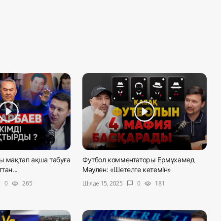
ы мақтап ақша табуға
Футбол комментаторы Ермұхамед
тан...
Мәулен: «Шетелге кетемін»
Шілде 15, 2025
0
265
0
181
le
visibility
chat_bubble
visibility