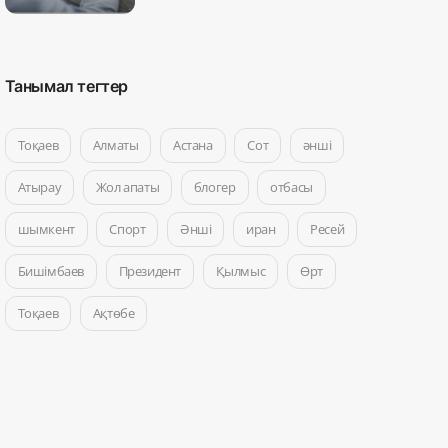
Танымал тегтер
Тоқаев
Алматы
Астана
Сот
әнші
Атырау
Жол апаты
блогер
отбасы
шымкент
Спорт
Әнші
иран
Ресей
Бишімбаев
Президент
Қылмыс
Өрт
Тоқаев
Ақтөбе