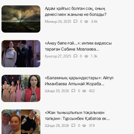
Адам қайтыс болған соң, оның
денесі мен жанына не болады?
Мамыр 26, 2025
0
3.4k
chat_bubble
visibility
«Анау бөпе ғой…»: интим видеосы
тараған Сабина Мовлаева...
Қаңтар 27, 2025
0
1.3k
chat_bubble
visibility
«Баламның қарындастары»: Айгүл
Иманбаева Алтынай Жораба...
Шілде 30, 2026
0
432
chat_bubble
visibility
«Жан тыныштығын тоқалынан
тапқан»: Тұрсынбек Қабатов ек...
Шілде 28, 2026
0
319
chat_bubble
visibility