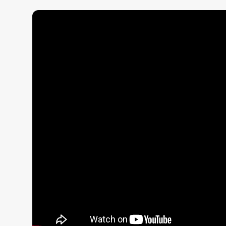
Жаңалықтар
Қоғам
Спорт
Әлем
Журналистік зерттеу
Қазақ тілі