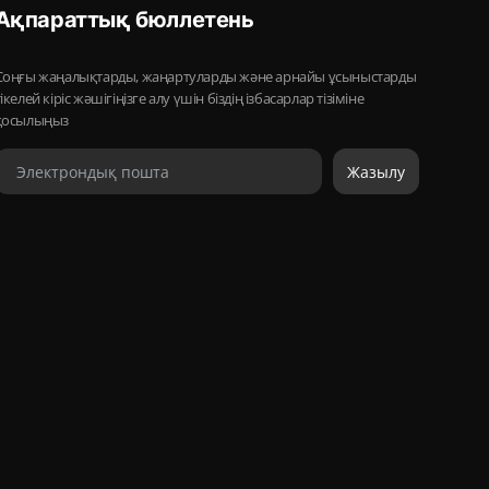
Ақпараттық бюллетень
Соңғы жаңалықтарды, жаңартуларды және арнайы ұсыныстарды
тікелей кіріс жәшігіңізге алу үшін біздің ізбасарлар тізіміне
қосылыңыз
Жазылу