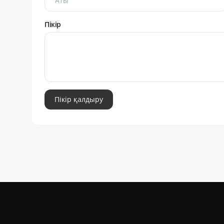
Пікір
Пікір қалдыру