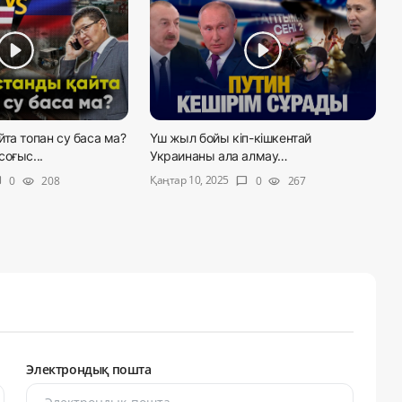
та топан су баса ма?
Үш жыл бойы кіп-кішкентай
оғыс...
Украинаны ала алмау…
Қаңтар 10, 2025
0
208
0
267
ble
visibility
chat_bubble
visibility
Электрондық пошта