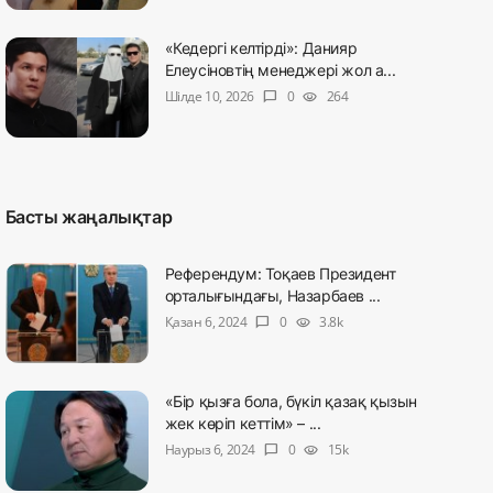
«Кедергі келтірді»: Данияр
Елеусіновтің менеджері жол а...
Шілде 10, 2026
0
264
chat_bubble
visibility
Басты жаңалықтар
Референдум: Тоқаев Президент
орталығындағы, Назарбаев ...
Қазан 6, 2024
0
3.8k
chat_bubble
visibility
«Бір қызға бола, бүкіл қазақ қызын
жек көріп кеттім» – ...
Наурыз 6, 2024
0
15k
chat_bubble
visibility