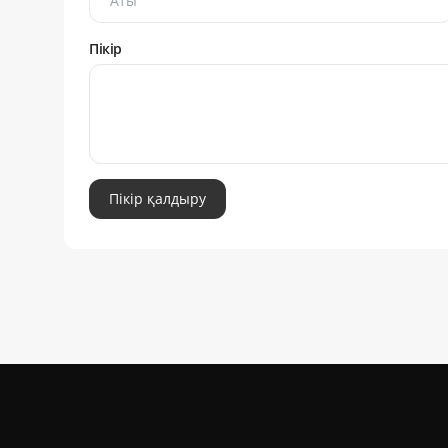
Пікір
Пікір қалдыру