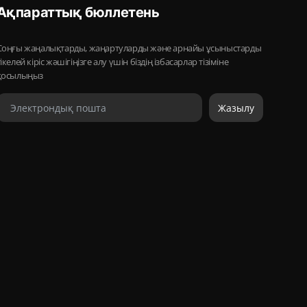
Ақпараттық бюллетень
Соңғы жаңалықтарды, жаңартуларды және арнайы ұсыныстарды
тікелей кіріс жәшігіңізге алу үшін біздің ізбасарлар тізіміне
қосылыңыз
Жазылу