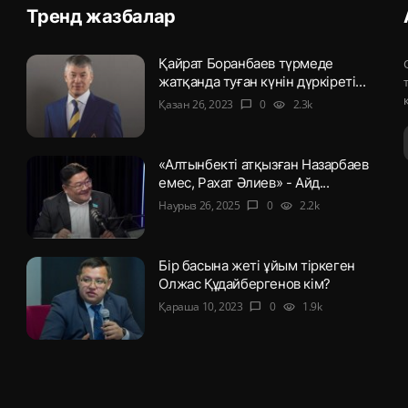
Тренд жазбалар
Қайрат Боранбаев түрмеде
жатқанда туған күнін дүркіреті...
Қазан 26, 2023
0
2.3k
chat_bubble
visibility
«Алтынбекті атқызған Назарбаев
емес, Рахат Әлиев» - Айд...
Наурыз 26, 2025
0
2.2k
chat_bubble
visibility
Бір басына жеті ұйым тіркеген
Олжас Құдайбергенов кім?
Қараша 10, 2023
0
1.9k
chat_bubble
visibility