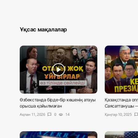
Ұқсас мақалалар
Өзбекстанда бірде-бір көшенің атауы
Қазақстанда опп
орысша қойылмаған
Саясаттанушы — 
Ақпан 11, 2026
Қаңтар 10, 2025
0
14
chat_bubble
visibility
chat_bubb