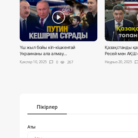
Үш жыл бойы кіп-кішкентай
Қазақстанды қай
Украинаны ала алмау…
Ресей мен АҚШ с
Қаңтар 10, 2025
Наурыз 20, 2025
0
267
chat_bubble
visibility
chat_bub
Пікірлер
Аты