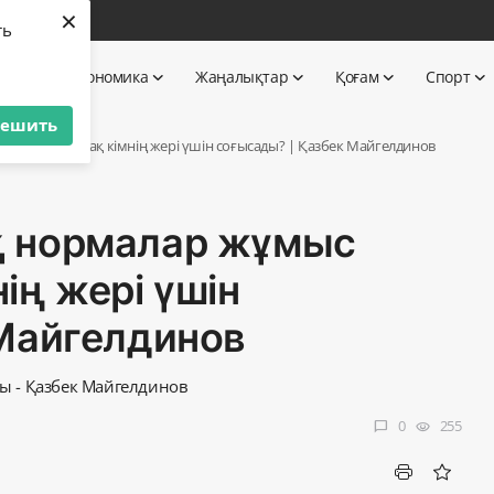
×
бі
ть
 TV
Экономика
Жаңалықтар
Қоғам
Спорт
решить
темейді | Қазақ кімнің жері үшін соғысады? | Қазбек Майгелдинов
қ нормалар жұмыс
нің жері үшін
 Майгелдинов
шы - Қазбек Майгелдинов
0
255
chat_bubble
visibility