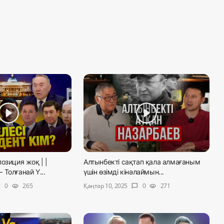
озиция жоқ | |
Алтынбекті сақтап қала алмағаным
Толғанай Ү...
үшін өзімді кінәлаймын...
Қаңтар 10, 2025
0
265
0
271
le
visibility
chat_bubble
visibility