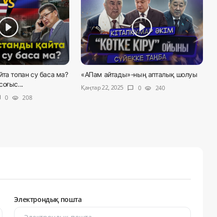
та топан су баса ма?
«АПам айтады»-ның апталық шолуы
оғыс...
Қаңтар 22, 2025
0
240
chat_bubble
visibility
0
208
ble
visibility
Электрондық пошта