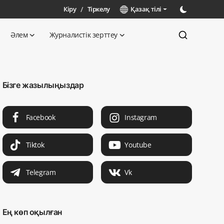
Кіру
/
Тіркелу
Қазақ тілі
Әлем
Журналистік зерттеу
Бізге жазылыңыздар
Facebook
Instagram
Tiktok
Youtube
Telegram
Vk
Ең көп оқылған