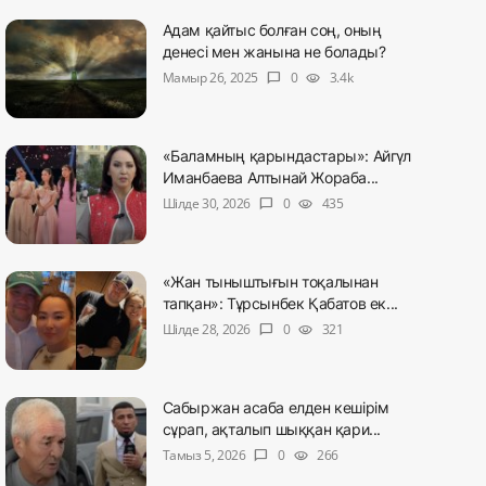
Адам қайтыс болған соң, оның
денесі мен жанына не болады?
Мамыр 26, 2025
0
3.4k
chat_bubble
visibility
«Баламның қарындастары»: Айгүл
Иманбаева Алтынай Жораба...
Шілде 30, 2026
0
435
chat_bubble
visibility
«Жан тыныштығын тоқалынан
тапқан»: Тұрсынбек Қабатов ек...
Шілде 28, 2026
0
321
chat_bubble
visibility
Сабыржан асаба елден кешірім
сұрап, ақталып шыққан қари...
Тамыз 5, 2026
0
266
chat_bubble
visibility