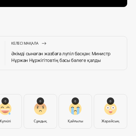
КЕЛЕСІ МАҚАЛА
Әкімді сынаған жазбаға лүпіл басқан: Министр
Нұржан Нұржігітовтің басы бәлеге қалды
0
0
0
0
Күлкілі
Сұмдық
Қайғылы
Жарайсың