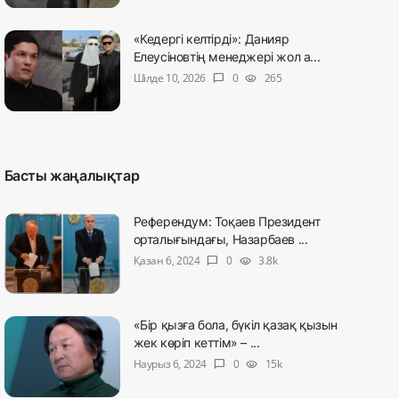
«Кедергі келтірді»: Данияр
Елеусіновтің менеджері жол а...
Шілде 10, 2026
0
265
chat_bubble
visibility
Басты жаңалықтар
Референдум: Тоқаев Президент
орталығындағы, Назарбаев ...
Қазан 6, 2024
0
3.8k
chat_bubble
visibility
«Бір қызға бола, бүкіл қазақ қызын
жек көріп кеттім» – ...
Наурыз 6, 2024
0
15k
chat_bubble
visibility