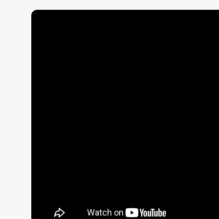
Жаңалықтар
Қоғам
Спорт
Әлем
Журналистік зерттеу
Қазақ тілі