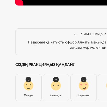
АЛДЫҢҒЫ МАҚАЛА
Назарбаевқа қатысты офшор Алматы маңында
заңсыз жер иеленген
СІЗДІҢ РЕАКЦИЯҢЫЗ ҚАНДАЙ?
0
0
0
Ұнады
Ұнамады
Керемет