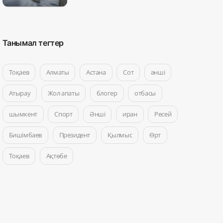
Танымал тегтер
Тоқаев
Алматы
Астана
Сот
әнші
Атырау
Жол апаты
блогер
отбасы
шымкент
Спорт
Әнші
иран
Ресей
Бишімбаев
Президент
Қылмыс
Өрт
Тоқаев
Ақтөбе