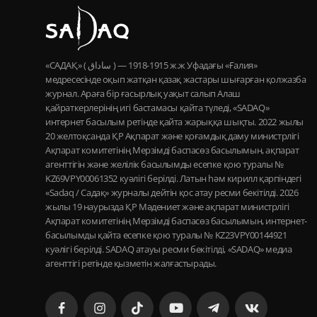
«САДАҚ» ( ساداق ) — 1915-1918 ж.ж Уфадағы «Ғалия»
медресесінде оқып жатқан қазақ жастары шығарған қолжазба
журнал. Араға бір ғасырлық уақыт салып Алаш
қайраткерлерінің игі бастамасы қайта түледі, «SADAQ»
интернет басылым ретінде қайта жарыққа шықты. 2022 жылы
20 желтоқсанда ҚР Ақпарат және қоғамдық даму министрлігі
Ақпарат комитетінің Мерзімді баспасөз басылымын, ақпарат
агенттігін және желілік басылымды есепке қою туралы №
KZ69VPY00061352 куәлігі берілді. Латын һәм кирилл қарпіндегі
«Sadaq / Садақ» журналы дейтін қос атау ресми бекітілді. 2026
жылы 19 наурызда ҚР Мәдениет және ақпарат министрлігі
Ақпарат комитетінің Мерзімді баспасөз басылымын, интернет-
басылымды қайта есепке қою туралы № KZ23VPY00144921
куәлігі берілді. SADAQ атауы ресми бекітілді, «SADAQ» медиа
агенттігі ретінде қызметін жалғастырады.