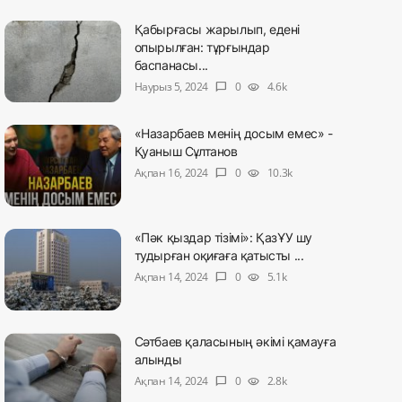
Қабырғасы жарылып, едені
опырылған: тұрғындар
баспанасы...
Наурыз 5, 2024
0
4.6k
chat_bubble
visibility
«Назарбаев менің досым емес» -
Қуаныш Сұлтанов
Ақпан 16, 2024
0
10.3k
chat_bubble
visibility
«Пәк қыздар тізімі»: ҚазҰУ шу
тудырған оқиғаға қатысты ...
Ақпан 14, 2024
0
5.1k
chat_bubble
visibility
Сәтбаев қаласының әкімі қамауға
алынды
Ақпан 14, 2024
0
2.8k
chat_bubble
visibility