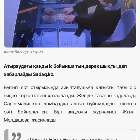
Жаңалықтар
Қоғам
Спорт
Әлем
Фото: Видеодан скрин
Журналистік зерттеу
Атыраудағы қанды іс бойынша тың дерек шықты, деп
хабарлайды Sadaq.kz.
Қазақ тілі
Бүгінгі сот отырысында айыпталушыға қатысты тағы бір
видео көрсетілгені хабарланды. Желіде тараған кадрларда
Сәрсемәлиевтің ломбардқа алтын бұйымдарды өткізген
сәті бейнеленген. Бұл видеоны журналист Жанат
Молдашова жариялады.
«Марқұм Нәсіп Өтешқалиеваның алтын