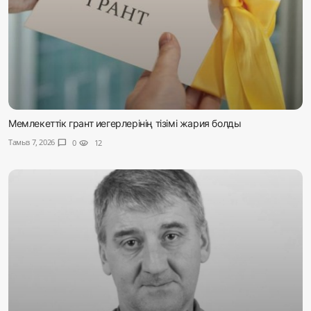
Мемлекеттік грант иегерлерінің тізімі жария болды
Тамыз 7, 2026
chat_bubble
0
visibility
12