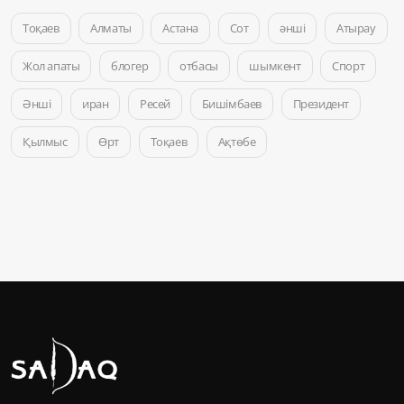
Тоқаев
Алматы
Астана
Сот
әнші
Атырау
Жол апаты
блогер
отбасы
шымкент
Спорт
Әнші
иран
Ресей
Бишімбаев
Президент
Қылмыс
Өрт
Тоқаев
Ақтөбе