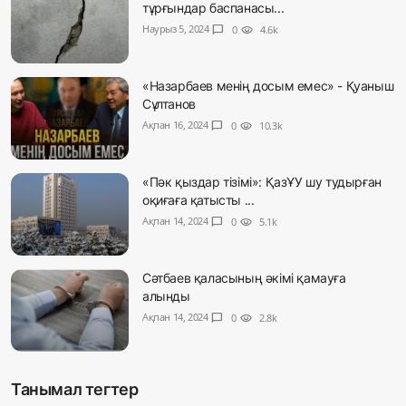
тұрғындар баспанасы...
Наурыз 5, 2024
chat_bubble
0
visibility
4.6k
«Назарбаев менің досым емес» - Қуаныш
Сұлтанов
Ақпан 16, 2024
chat_bubble
0
visibility
10.3k
«Пәк қыздар тізімі»: ҚазҰУ шу тудырған
оқиғаға қатысты ...
Ақпан 14, 2024
chat_bubble
0
visibility
5.1k
Сәтбаев қаласының әкімі қамауға
алынды
Ақпан 14, 2024
chat_bubble
0
visibility
2.8k
Танымал тегтер