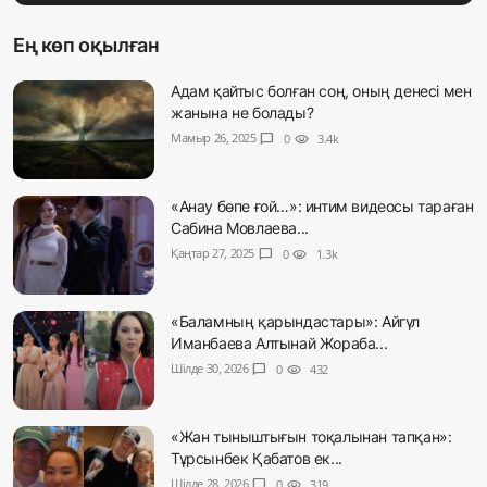
Ең көп оқылған
Адам қайтыс болған соң, оның денесі мен
жанына не болады?
Мамыр 26, 2025
chat_bubble
0
visibility
3.4k
«Анау бөпе ғой…»: интим видеосы тараған
Сабина Мовлаева...
Қаңтар 27, 2025
chat_bubble
0
visibility
1.3k
«Баламның қарындастары»: Айгүл
Иманбаева Алтынай Жораба...
Шілде 30, 2026
chat_bubble
0
visibility
432
«Жан тыныштығын тоқалынан тапқан»:
Тұрсынбек Қабатов ек...
Шілде 28, 2026
chat_bubble
0
visibility
319