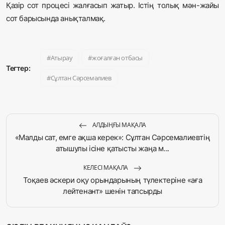
Қазір сот процесі жалғасып жатыр. Істің толық мән-жайы
сот барысында анықталмақ.
Атырау
жоғалған отбасы
Тегтер:
Сұлтан Сәрсемәлиев
АЛДЫҢҒЫ МАҚАЛА
«Малды сат, емге ақша керек»: Сұлтан Сәрсемалиевтің
атышулы ісіне қатысты жаңа м...
КЕЛЕСІ МАҚАЛА
Тоқаев әскери оқу орындарының түлектеріне «аға
лейтенант» шенін тапсырды