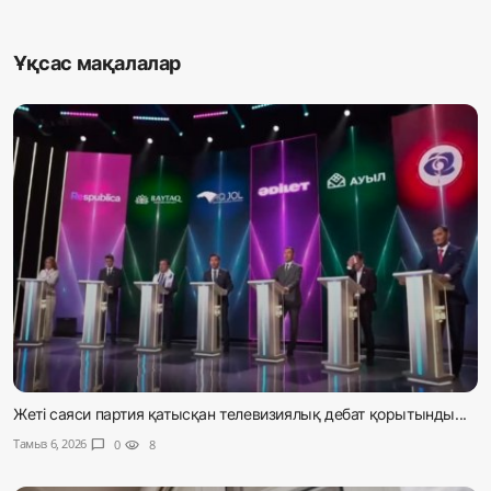
Ұқсас мақалалар
Жеті саяси партия қатысқан телевизиялық дебат қорытынды...
Тамыз 6, 2026
chat_bubble
0
visibility
8