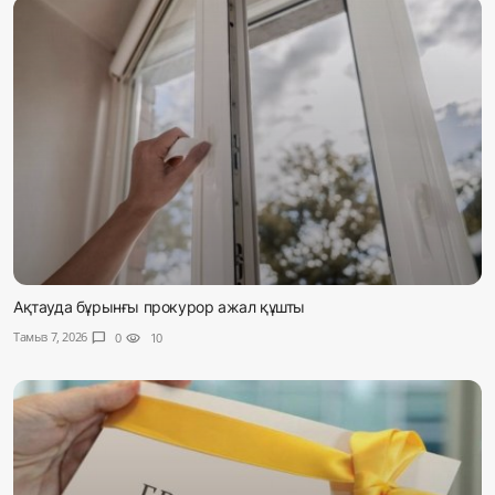
Ақтауда бұрынғы прокурор ажал құшты
Тамыз 7, 2026
chat_bubble
0
visibility
10