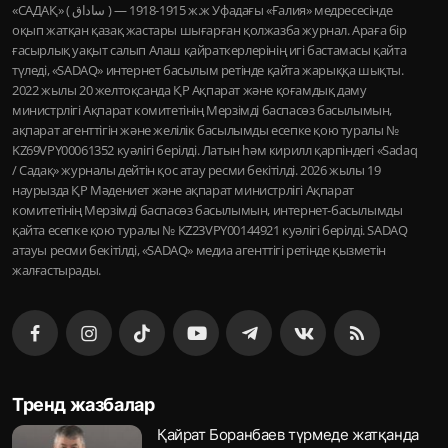
«САДАҚ» ( ساداق ) — 1915-1918 ж.ж Уфадағы «Ғалия» медресесінде
оқып жатқан қазақ жастары шығарған қолжазба журнал. Араға бір
ғасырлық уақыт салып Алаш қайраткерлерінің игі бастамасы қайта
түледі, «SADAQ» интернет басылым ретінде қайта жарыққа шықты.
2022 жылы 20 желтоқсанда ҚР Ақпарат және қоғамдық даму
министрлігі Ақпарат комитетінің Мерзімді баспасөз басылымын,
ақпарат агенттігін және желілік басылымды есепке қою туралы №
KZ69VPY00061352 куәлігі берілді. Латын һәм кирилл қарпіндегі «Sadaq
/ Садақ» журналы дейтін қос атау ресми бекітілді. 2026 жылы 19
наурызда ҚР Мәдениет және ақпарат министрлігі Ақпарат
комитетінің Мерзімді баспасөз басылымын, интернет-басылымды
қайта есепке қою туралы № KZ23VPY00144921 куәлігі берілді. SADAQ
атауы ресми бекітілді, «SADAQ» медиа агенттігі ретінде қызметін
жалғастырады.
Тренд жазбалар
Қайрат Боранбаев түрмеде жатқанда