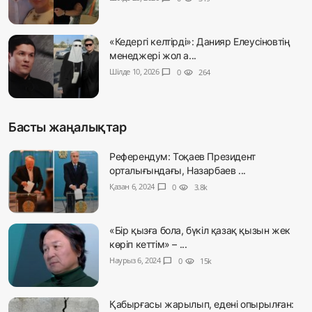
«Кедергі келтірді»: Данияр Елеусіновтің
менеджері жол а...
Шілде 10, 2026
chat_bubble
0
visibility
264
Басты жаңалықтар
Референдум: Тоқаев Президент
орталығындағы, Назарбаев ...
Қазан 6, 2024
chat_bubble
0
visibility
3.8k
«Бір қызға бола, бүкіл қазақ қызын жек
көріп кеттім» – ...
Наурыз 6, 2024
chat_bubble
0
visibility
15k
Қабырғасы жарылып, едені опырылған: