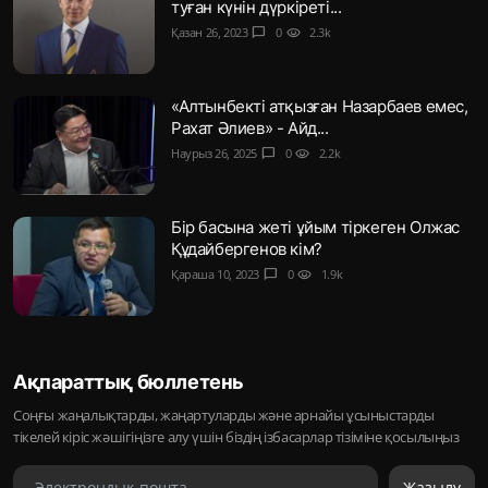
туған күнін дүркіреті...
Қазан 26, 2023
chat_bubble
0
visibility
2.3k
«Алтынбекті атқызған Назарбаев емес,
Рахат Әлиев» - Айд...
Наурыз 26, 2025
chat_bubble
0
visibility
2.2k
Бір басына жеті ұйым тіркеген Олжас
Құдайбергенов кім?
Қараша 10, 2023
chat_bubble
0
visibility
1.9k
Ақпараттық бюллетень
Соңғы жаңалықтарды, жаңартуларды және арнайы ұсыныстарды
тікелей кіріс жәшігіңізге алу үшін біздің ізбасарлар тізіміне қосылыңыз
Жазылу