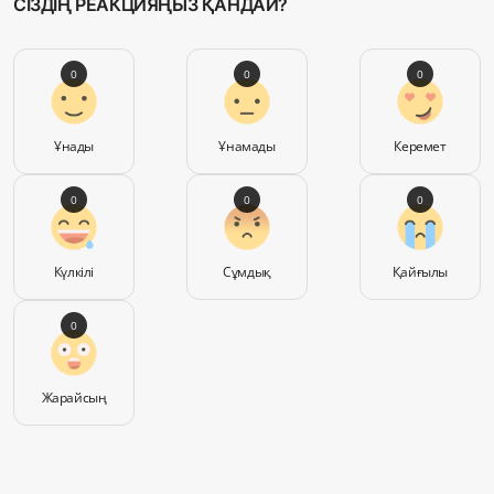
СІЗДІҢ РЕАКЦИЯҢЫЗ ҚАНДАЙ?
0
0
0
Ұнады
Ұнамады
Керемет
0
0
0
Күлкілі
Сұмдық
Қайғылы
0
Жарайсың