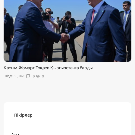
Қасым-Жомарт Тоқаев Қырғызстанға барды
Шілде 31, 2026
chat_bubble
0
visibility
9
Пікірлер
Аты