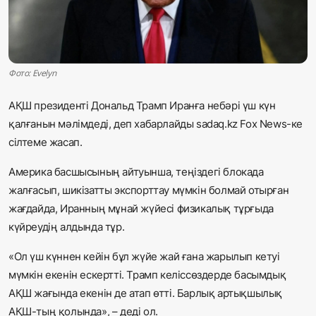
Жаңалықтар
Қоғам
Фото: Evelyn
Спорт
АҚШ президенті Дональд Трамп Иранға небәрі үш күн
Әлем
қалғанын мәлімдеді, деп хабарлайды sadaq.kz Fox News-ке
сілтеме жасап.
Журналистік зерттеу
Америка басшысының айтуынша, теңіздегі блокада
жалғасып, шикізатты экспорттау мүмкін болмай отырған
Қазақ тілі
жағдайда, Иранның мұнай жүйесі физикалық тұрғыда
күйреудің алдында тұр.
«Ол үш күннен кейін бұл жүйе жай ғана жарылып кетуі
мүмкін екенін ескертті. Трамп келіссөздерде басымдық
АҚШ жағында екенін де атап өтті. Барлық артықшылық
АҚШ-тың қолында», – деді ол.