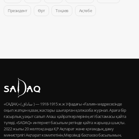
Президент
Өрт
Тоқаев
Ақтөбе
«САДАҚ» ( ساداق ) — 1915-1918 ж.ж Уфадағы «Ғалия» медресесінде
оқып жатқан қазақ жастары шығарған қолжазба журнал. Араға бір
ғасырлық уақыт салып Алаш қайраткерлерінің игі бастамасы қайта
түледі, «SADAQ» интернет басылым ретінде қайта жарыққа шықты.
2022 жылы 20 желтоқсанда ҚР Ақпарат және қоғамдық даму
министрлігі Ақпарат комитетінің Мерзімді баспасөз басылымын,