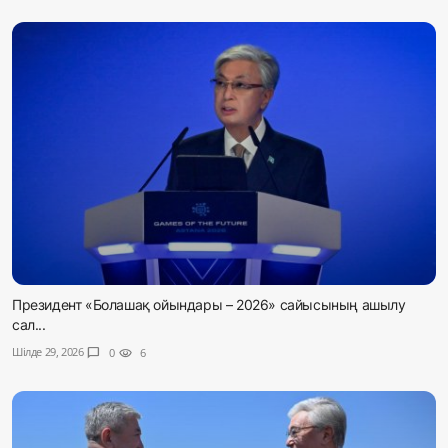
Президент «Болашақ ойындары – 2026» сайысының ашылу
сал...
Шілде 29, 2026
chat_bubble
0
visibility
6