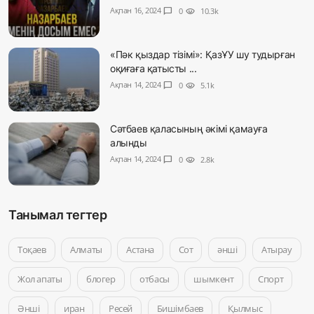
Ақпан 16, 2024
chat_bubble
0
visibility
10.3k
«Пәк қыздар тізімі»: ҚазҰУ шу тудырған
оқиғаға қатысты ...
Ақпан 14, 2024
chat_bubble
0
visibility
5.1k
Сәтбаев қаласының әкімі қамауға
алынды
Ақпан 14, 2024
chat_bubble
0
visibility
2.8k
Танымал тегтер
Тоқаев
Алматы
Астана
Сот
әнші
Атырау
Жол апаты
блогер
отбасы
шымкент
Спорт
Әнші
иран
Ресей
Бишімбаев
Қылмыс