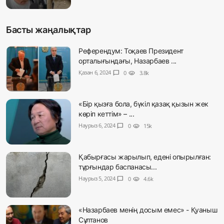
Басты жаңалықтар
Референдум: Тоқаев Президент
орталығындағы, Назарбаев ...
Қазан 6, 2024
chat_bubble
0
visibility
3.8k
«Бір қызға бола, бүкіл қазақ қызын жек
көріп кеттім» – ...
Наурыз 6, 2024
chat_bubble
0
visibility
15k
Қабырғасы жарылып, едені опырылған:
тұрғындар баспанасы...
Наурыз 5, 2024
chat_bubble
0
visibility
4.6k
«Назарбаев менің досым емес» - Қуаныш
Сұлтанов