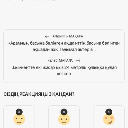
АЛДЫҢҒЫ МАҚАЛА
«Адамның басына бөлінген ақша иттің басына бөлінген
ақшадан аз»: Танымал актер а...
КЕЛЕСІ МАҚАЛА
Шымкентте екі жасар қыз 24 метрлік құдыққа құлап
кеткен
СІЗДІҢ РЕАКЦИЯҢЫЗ ҚАНДАЙ?
0
0
0