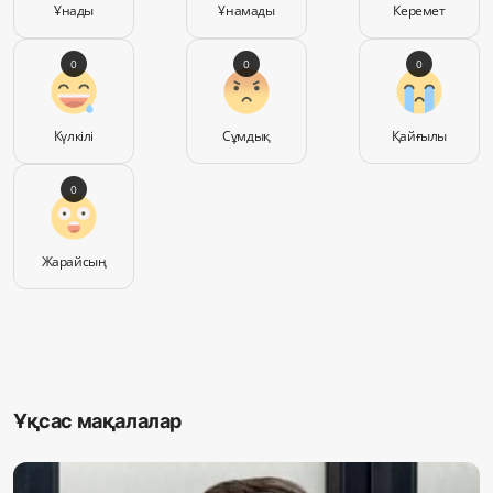
Ұнады
Ұнамады
Керемет
0
0
0
Күлкілі
Сұмдық
Қайғылы
0
Жарайсың
Ұқсас мақалалар