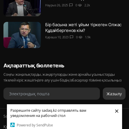
Наурыз 26, 2025
chat_bubble
0
visibility
2.2k
Бір басына жеті ұйым тіркеген Олжас
Құдайбергенов кім?
Қараша 10, 2023
chat_bubble
0
visibility
1.9k
Ақпараттық бюллетень
Соңғы жаңалықтарды, жаңартуларды және арнайы ұсыныстарды
тікелей кіріс жәшігіңізге алу үшін біздің ізбасарлар тізіміне қосылыңыз
Жазылу
×
Разрешите сайту sadaq.kz отправлять вам
уведомления на рабочий стол
Sadaq © 2026, Inc. | ᛢᚣᚦᚣᛟ | Барлық құқықтары қорғалған
Powered by SendPulse
Құпиялылық саясаты