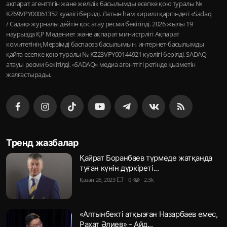
ақпарат агенттігін және желілік басылымды есепке қою туралы №
KZ69VPY00061352 куәлігі берілді. Латын һәм кирилл қарпіндегі «Sadaq
/ Садақ» журналы дейтін қос атау ресми бекітілді. 2026 жылы 19
наурызда ҚР Мәдениет және ақпарат министрлігі Ақпарат
комитетінің Мерзімді баспасөз басылымын, интернет-басылымды
қайта есепке қою туралы № KZ23VPY00144921 куәлігі берілді. SADAQ
атауы ресми бекітілді, «SADAQ» медиа агенттігі ретінде қызметін
жалғастырады.
Тренд жазбалар
Қайрат Боранбаев түрмеде жатқанда
туған күнін дүркіреті...
Қазан 26, 2023
chat_bubble
0
visibility
2.3k
«Алтынбекті атқызған Назарбаев емес,
Рахат Әлиев» - Айд...