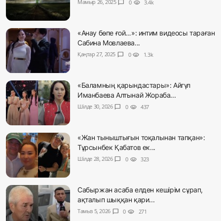
Мамыр 26, 2025
chat_bubble
0
visibility
3.4k
«Анау бөпе ғой…»: интим видеосы тараған
Сабина Мовлаева...
Қаңтар 27, 2025
chat_bubble
0
visibility
1.3k
«Баламның қарындастары»: Айгүл
Иманбаева Алтынай Жораба...
Шілде 30, 2026
chat_bubble
0
visibility
437
«Жан тыныштығын тоқалынан тапқан»:
Тұрсынбек Қабатов ек...
Шілде 28, 2026
chat_bubble
0
visibility
323
Сабыржан асаба елден кешірім сұрап,
ақталып шыққан қари...
Тамыз 5, 2026
chat_bubble
0
visibility
271