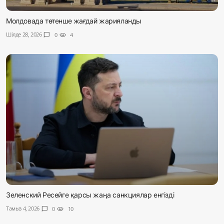
Молдовада төтенше жағдай жарияланды
Шілде 28, 2026
chat_bubble
0
visibility
4
Зеленский Ресейге қарсы жаңа санкциялар енгізді
Тамыз 4, 2026
chat_bubble
0
visibility
10