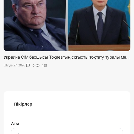
Украина СІМ басшысы Тоқаевтың соғысты тоқтату туралы мә...
Шілде 27, 2026
chat_bubble
0
visibility
135
Пікірлер
Аты