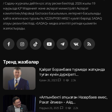
/ Садақ» журналы дейтін қос атау ресми бекітілді. 2026 жылы 19
наурызда ҚР Мәдениет және ақпарат министрлігі Ақпарат
комитетінің Мерзімді баспасөз басылымын, интернет-басылымды
қайта есепке қою туралы № KZ23VPY00144921 куәлігі берілді. SADAQ
атауы ресми бекітілді, «SADAQ» медиа агенттігі ретінде қызметін
жалғастырады.
Тренд жазбалар
Қайрат Боранбаев түрмеде жатқанда
туған күнін дүркіреті...
Қазан 26, 2023
chat_bubble
0
visibility
2.3k
«Алтынбекті атқызған Назарбаев емес,
Рахат Әлиев» - Айд...
Наурыз 26, 2025
chat_bubble
0
visibility
2.2k