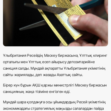
Жаңалықтар
Қоғам
Спорт
Әлем
Журналистік зерттеу
Ұлыбритания Ресейдің Мәскеу биржасына, Ұлттық клиринг
орталығы мен Ұлттық есеп айырысу депозитарийіне
санкция салды. Мұндай ақпаратты Ұлыбритания үкіметінің
Қазақ тілі
сайты жариялады, деп жазады
Азаттық сайты.
Бірер күн бұрын АҚШ қаржы министрлігі Мәскеу биржасын
санкцияның жаңа тізіміне енгізген еді.
Мұндай шара қолдануға осы ұйымдардың Ресей үкіметінің
экономикадағы стратегиялық маңызды салалардан пайда