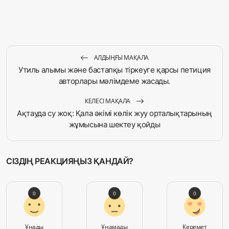
АЛДЫҢҒЫ МАҚАЛА
Утиль алымы және бастапқы тіркеуге қарсы петиция
авторлары мәлімдеме жасады.
КЕЛЕСІ МАҚАЛА
Ақтауда су жоқ: Қала әкімі көлік жуу орталықтарының
жұмысына шектеу қойды
СІЗДІҢ РЕАКЦИЯҢЫЗ ҚАНДАЙ?
0
0
0
Ұнады
Ұнамады
Керемет