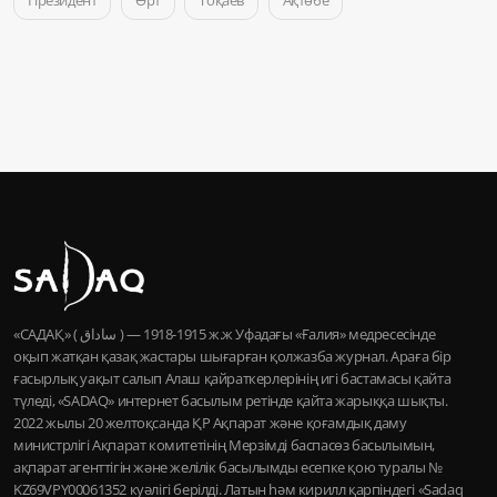
Президент
Өрт
Тоқаев
Ақтөбе
«САДАҚ» ( ساداق ) — 1915-1918 ж.ж Уфадағы «Ғалия» медресесінде
оқып жатқан қазақ жастары шығарған қолжазба журнал. Араға бір
ғасырлық уақыт салып Алаш қайраткерлерінің игі бастамасы қайта
түледі, «SADAQ» интернет басылым ретінде қайта жарыққа шықты.
2022 жылы 20 желтоқсанда ҚР Ақпарат және қоғамдық даму
министрлігі Ақпарат комитетінің Мерзімді баспасөз басылымын,
ақпарат агенттігін және желілік басылымды есепке қою туралы №
KZ69VPY00061352 куәлігі берілді. Латын һәм кирилл қарпіндегі «Sadaq