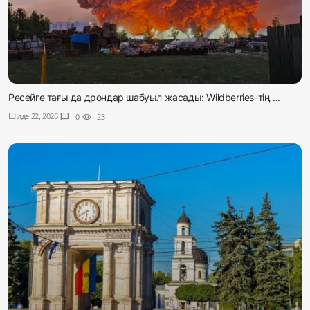
Ресейге тағы да дрондар шабуыл жасады: Wildberries-тің ...
Шілде 22, 2026
chat_bubble
0
visibility
23