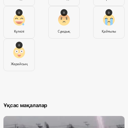
0
0
0
Күлкілі
Сұмдық
Қайғылы
0
Жарайсың
Ұқсас мақалалар