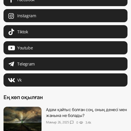
Instagram
Tiktok
Youtube
Telegram
Vk
Ең көп оқылған
Адам қайтыс болған соң, оның денесі мен
жанына не болады?
Мамыр 26, 2025
chat_bubble
0
visibility
3.4k