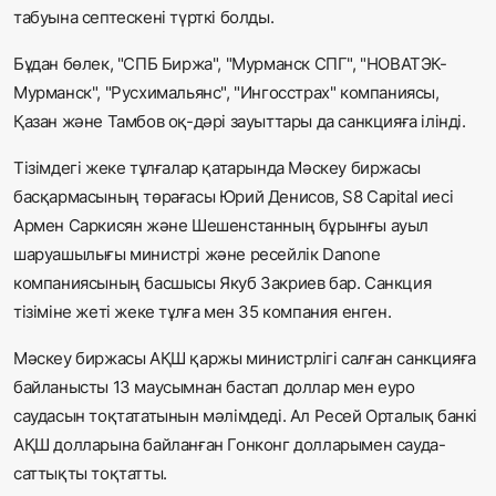
табуына септескені түрткі болды.
Бұдан бөлек, "СПБ Биржа", "Мурманск СПГ", "НОВАТЭК-
Мурманск", "Русхимальянс", "Ингосстрах" компаниясы,
Қазан және Тамбов оқ-дәрі зауыттары да санкцияға ілінді.
Тізімдегі жеке тұлғалар қатарында Мәскеу биржасы
басқармасының төрағасы Юрий Денисов, S8 Capital иесі
Армен Саркисян және Шешенстанның бұрынғы ауыл
шаруашылығы министрі және ресейлік Danone
компаниясының басшысы Якуб Закриев бар. Санкция
тізіміне жеті жеке тұлға мен 35 компания енген.
Мәскеу биржасы АҚШ қаржы министрлігі салған санкцияға
байланысты 13 маусымнан бастап доллар мен еуро
саудасын тоқтататынын мәлімдеді. Ал Ресей Орталық банкі
АҚШ долларына байланған Гонконг долларымен сауда-
саттықты тоқтатты.