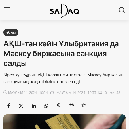
Кіру
Тіркелу
Әлем
АҚШ-тан кейін Ұлыбритания да
Басты бет
Мәскеу биржасына санкция
салды
Редакциялық байланыстар
Бірер күн бұрын АҚШ қаржы министрлігі Мәскеу биржасын
Материалдарды қолдану тәртібі
санкцияның жаңа тізіміне енгізген еді.
Саясат
МАУСЫМ 14, 2024 - 10:54
МАУСЫМ 14, 2024 - 10:55
0
58
app_badging
chat_bubble
visibility
Sadaq TV
Экономика