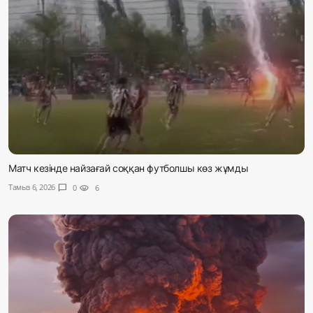
Матч кезінде найзағай соққан футболшы көз жұмды
Тамыз 6, 2026
chat_bubble
0
visibility
6