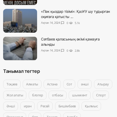
«Пәк қыздар тізімі»: ҚазҰУ шу тудырған
оқиғаға қатысты ...
Ақпан 14, 2024
chat_bubble
0
visibility
5.1k
Сәтбаев қаласының әкімі қамауға
алынды
Ақпан 14, 2024
chat_bubble
0
visibility
2.8k
Танымал тегтер
Тоқаев
Алматы
Астана
Сот
әнші
Атырау
Жол апаты
блогер
отбасы
шымкент
Спорт
Әнші
иран
Ресей
Бишімбаев
Қылмыс