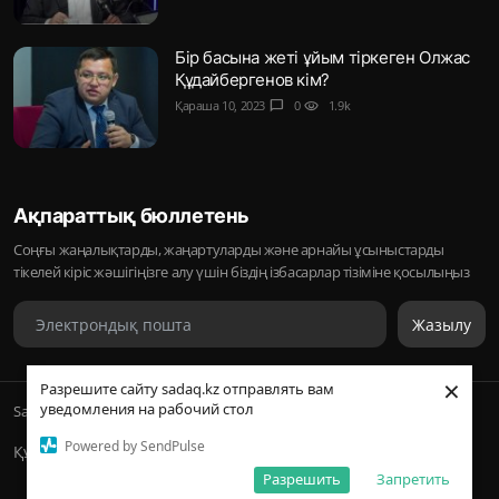
Бір басына жеті ұйым тіркеген Олжас
Құдайбергенов кім?
Қараша 10, 2023
chat_bubble
0
visibility
1.9k
Ақпараттық бюллетень
Соңғы жаңалықтарды, жаңартуларды және арнайы ұсыныстарды
тікелей кіріс жәшігіңізге алу үшін біздің ізбасарлар тізіміне қосылыңыз
Жазылу
×
Разрешите сайту sadaq.kz отправлять вам
уведомления на рабочий стол
Sadaq © 2026, Inc. | ᛢᚣᚦᚣᛟ | Барлық құқықтары қорғалған
Powered by SendPulse
Құпиялылық саясаты
Разрешить
Запретить