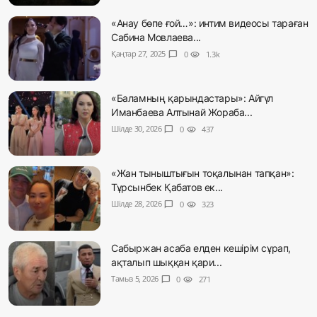
«Анау бөпе ғой…»: интим видеосы тараған
Сабина Мовлаева...
Қаңтар 27, 2025
chat_bubble
0
visibility
1.3k
«Баламның қарындастары»: Айгүл
Иманбаева Алтынай Жораба...
Шілде 30, 2026
chat_bubble
0
visibility
437
«Жан тыныштығын тоқалынан тапқан»:
Тұрсынбек Қабатов ек...
Шілде 28, 2026
chat_bubble
0
visibility
323
Сабыржан асаба елден кешірім сұрап,
ақталып шыққан қари...
Тамыз 5, 2026
chat_bubble
0
visibility
271