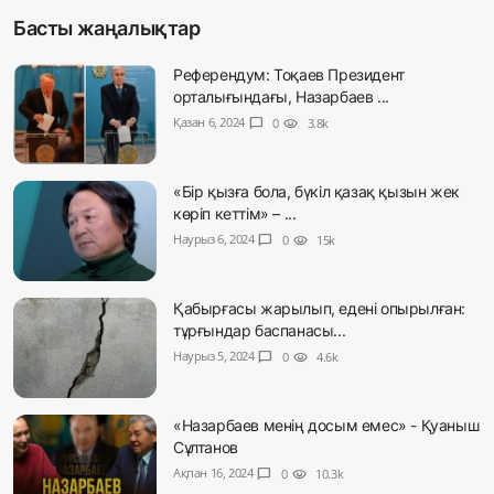
Басты жаңалықтар
Референдум: Тоқаев Президент
орталығындағы, Назарбаев ...
Қазан 6, 2024
chat_bubble
0
visibility
3.8k
«Бір қызға бола, бүкіл қазақ қызын жек
көріп кеттім» – ...
Наурыз 6, 2024
chat_bubble
0
visibility
15k
Қабырғасы жарылып, едені опырылған:
тұрғындар баспанасы...
Наурыз 5, 2024
chat_bubble
0
visibility
4.6k
«Назарбаев менің досым емес» - Қуаныш
Сұлтанов
Ақпан 16, 2024
chat_bubble
0
visibility
10.3k