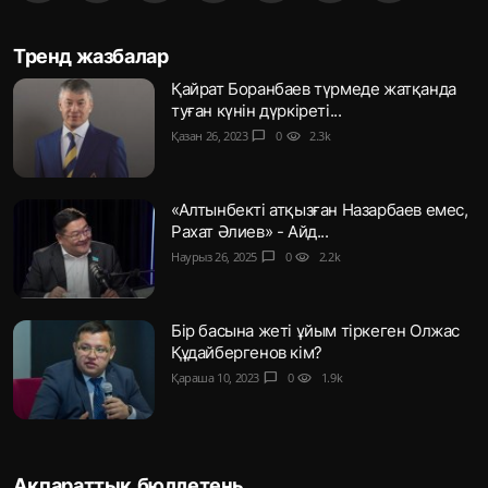
Тренд жазбалар
Қайрат Боранбаев түрмеде жатқанда
туған күнін дүркіреті...
Қазан 26, 2023
chat_bubble
0
visibility
2.3k
«Алтынбекті атқызған Назарбаев емес,
Рахат Әлиев» - Айд...
Наурыз 26, 2025
chat_bubble
0
visibility
2.2k
Бір басына жеті ұйым тіркеген Олжас
Құдайбергенов кім?
Қараша 10, 2023
chat_bubble
0
visibility
1.9k
Ақпараттық бюллетень