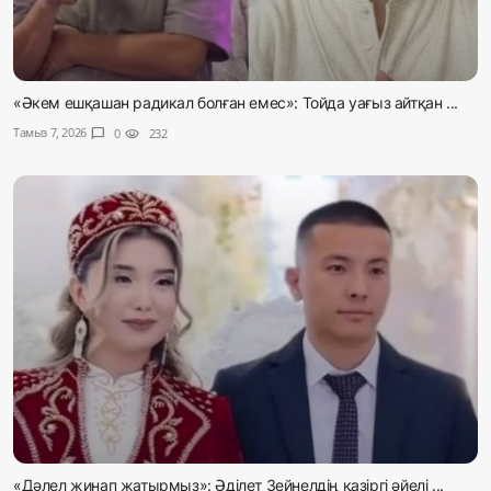
«Әкем ешқашан радикал болған емес»: Тойда уағыз айтқан ...
Тамыз 7, 2026
chat_bubble
0
visibility
232
«Дәлел жинап жатырмыз»: Әділет Зейнелдің қазіргі әйелі ...