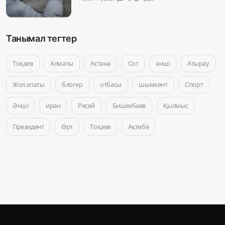
Танымал тегтер
Тоқаев
Алматы
Астана
Сот
әнші
Атырау
Жол апаты
блогер
отбасы
шымкент
Спорт
Әнші
иран
Ресей
Бишімбаев
Қылмыс
Президент
Өрт
Тоқаев
Ақтөбе