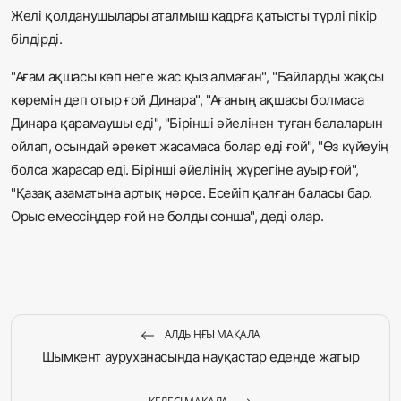
Желі қолданушылары аталмыш кадрға қатысты түрлі пікір
білдірді.
"Ағам ақшасы көп неге жас қыз алмаған", "Байларды жақсы
көремін деп отыр ғой Динара", "Ағаның ақшасы болмаса
Динара қарамаушы еді", "Бірінші әйелінен туған балаларын
ойлап, осындай әрекет жасамаса болар еді ғой", "Өз күйеуің
болса жарасар еді. Бірінші әйелінің жүрегіне ауыр ғой",
"Қазақ азаматына артық нәрсе. Есейіп қалған баласы бар.
Орыс емессіңдер ғой не болды сонша", деді олар.
АЛДЫҢҒЫ МАҚАЛА
Шымкент ауруханасында науқастар еденде жатыр