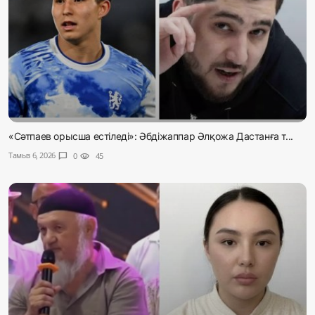
«Сәтпаев орысша естіледі»: Әбдіжаппар Әлқожа Дастанға т...
Тамыз 6, 2026
chat_bubble
0
visibility
45