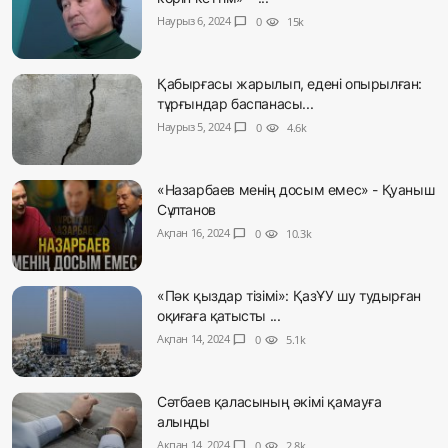
Наурыз 6, 2024
chat_bubble
0
visibility
15k
Қабырғасы жарылып, едені опырылған:
тұрғындар баспанасы...
Наурыз 5, 2024
chat_bubble
0
visibility
4.6k
«Назарбаев менің досым емес» - Қуаныш
Сұлтанов
Ақпан 16, 2024
chat_bubble
0
visibility
10.3k
«Пәк қыздар тізімі»: ҚазҰУ шу тудырған
оқиғаға қатысты ...
Ақпан 14, 2024
chat_bubble
0
visibility
5.1k
Сәтбаев қаласының әкімі қамауға
алынды
Ақпан 14, 2024
chat_bubble
0
visibility
2.8k