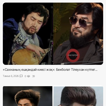
«Сахнаның ешқандай киесі жоқ»: Бекболат Тілеухан күтпег...
Тамыз 6, 2026
chat_bubble
0
visibility
39