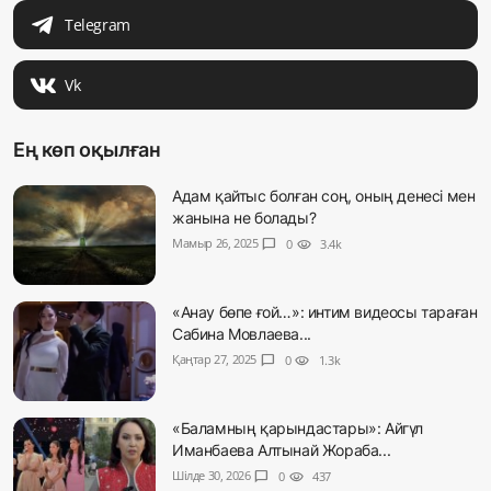
Telegram
Vk
Ең көп оқылған
Адам қайтыс болған соң, оның денесі мен
жанына не болады?
Мамыр 26, 2025
chat_bubble
0
visibility
3.4k
«Анау бөпе ғой…»: интим видеосы тараған
Сабина Мовлаева...
Қаңтар 27, 2025
chat_bubble
0
visibility
1.3k
«Баламның қарындастары»: Айгүл
Иманбаева Алтынай Жораба...
Шілде 30, 2026
chat_bubble
0
visibility
437