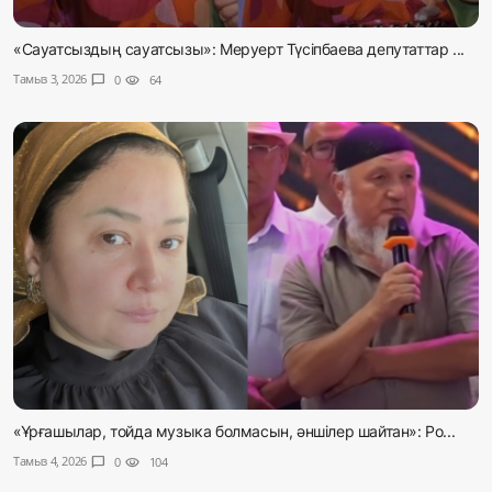
«Сауатсыздың сауатсызы»: Меруерт Түсіпбаева депутаттар ...
Тамыз 3, 2026
chat_bubble
0
visibility
64
«Ұрғашылар, тойда музыка болмасын, әншілер шайтан»: Ро...
Тамыз 4, 2026
chat_bubble
0
visibility
104