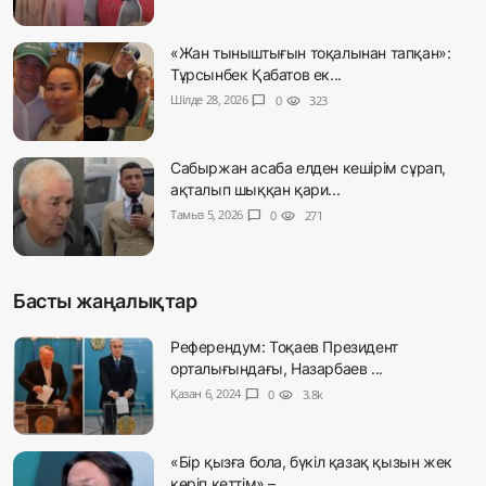
«Жан тыныштығын тоқалынан тапқан»:
Тұрсынбек Қабатов ек...
Шілде 28, 2026
chat_bubble
0
visibility
323
Сабыржан асаба елден кешірім сұрап,
ақталып шыққан қари...
Тамыз 5, 2026
chat_bubble
0
visibility
271
Басты жаңалықтар
Референдум: Тоқаев Президент
орталығындағы, Назарбаев ...
Қазан 6, 2024
chat_bubble
0
visibility
3.8k
«Бір қызға бола, бүкіл қазақ қызын жек
көріп кеттім» – ...