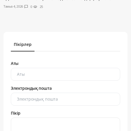
Тамыз 4, 2026
chat_bubble
0
visibility
25
Пікірлер
Аты
Электрондық пошта
Пікір