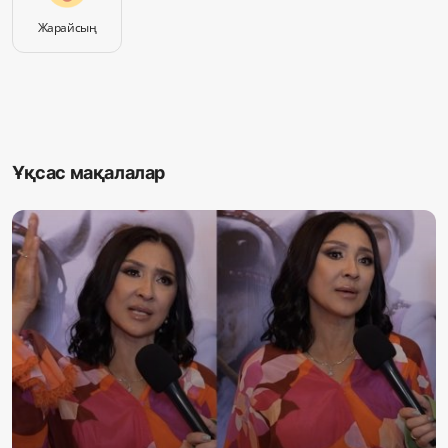
Жарайсың
Ұқсас мақалалар