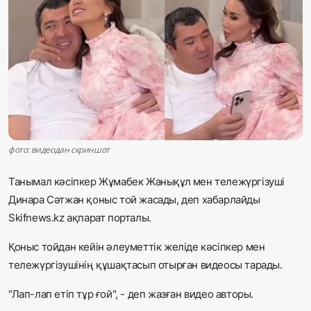
Жаңалықтар
Қоғам
Спорт
Әлем
Журналистік зерттеу
фото: видеодан скриншот
Танымал кәсіпкер Жұмабек Жанықұл мен тележүргізуші
Қазақ тілі
Динара Сәтжан қоныс той жасады, деп хабарлайды
Skifnews.kz ақпарат порталы.
Қоныс тойдан кейін әлеуметтік желіде кәсіпкер мен
тележүргізушінің құшақтасып отырған видеосы тарады.
"Лап-лап етіп тұр ғой", - деп жазған видео авторы.