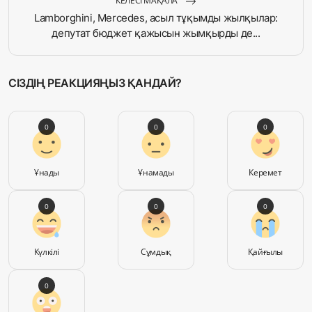
КЕЛЕСІ МАҚАЛА
Lamborghini, Mercedes, асыл тұқымды жылқылар:
депутат бюджет қажысын жымқырды де...
СІЗДІҢ РЕАКЦИЯҢЫЗ ҚАНДАЙ?
0
0
0
Ұнады
Ұнамады
Керемет
0
0
0
Күлкілі
Сұмдық
Қайғылы
0