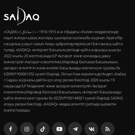
«САДАҚ» ( ساداق ) — 1915-1918 ж.ж Уфадағы «Ғалия» медресесінде
оқып жатқан қазақ жастары шығарған қолжазба журнал. Араға бір
ғасырлық уақыт салып Алаш қайраткерлерінің игі бастамасы қайта
түледі, «SADAQ» интернет басылым ретінде қайта жарыққа шықты.
2022 жылы 20 желтоқсанда ҚР Ақпарат және қоғамдық даму
министрлігі Ақпарат комитетінің Мерзімді баспасөз басылымын,
ақпарат агенттігін және желілік басылымды есепке қою туралы №
KZ69VPY00061352 куәлігі берілді. Латын һәм кирилл қарпіндегі «Sadaq
/ Садақ» журналы дейтін қос атау ресми бекітілді. 2026 жылы 19
наурызда ҚР Мәдениет және ақпарат министрлігі Ақпарат
комитетінің Мерзімді баспасөз басылымын, интернет-басылымды
қайта есепке қою туралы № KZ23VPY00144921 куәлігі берілді. SADAQ
атауы ресми бекітілді, «SADAQ» медиа агенттігі ретінде қызметін
жалғастырады.