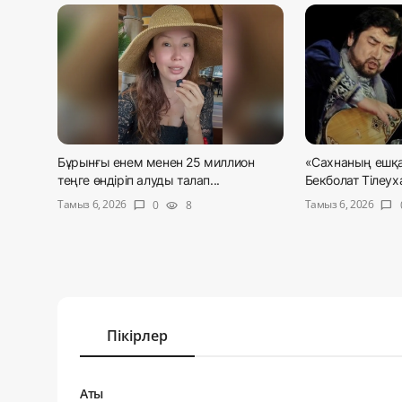
Бұрынғы енем менен 25 миллион
«Сахнаның ешқа
теңге өндіріп алуды талап...
Бекболат Тілеуха
Тамыз 6, 2026
Тамыз 6, 2026
0
8
chat_bubble
visibility
chat_bubble
Пікірлер
Аты