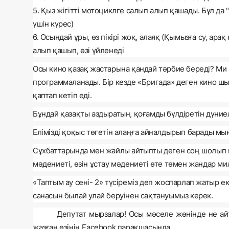
5. Қыз жігітті мотоциклге салып алып қашады. Бұл да
үшін күрес)
6. Осындай ұры, өз пікірі жоқ, алаяқ (Қымызға су, ара
алып қашып, өзі үйленеді
Осы кино қазақ жастарына қандай тәрбие береді? Ми 
программаланады. Бір кезде
«
Бригада
»
деген кино шы
қаптап кетіп еді.
Бұндай қазақты аздыратын, қоғамды бүлдіретін дүниел
Елімізді қоқыс төгетін алаңға айналдырып барады мы
Cұхбаттарында мен жайлы айтыпты деген соң шолып шы
мәдениеті, өзін ұстау мәдениеті өте төмен жандар ми
«
Таптым ау сені- 2
»
түсіреміз деп жоспарлап жатыр ек
санасын былай улай беруінен сақтануымыз керек.
Депутат мырзалар! Осы мәселе жөнінде не ай
жазған өзінің
Facebook
парақшасында.