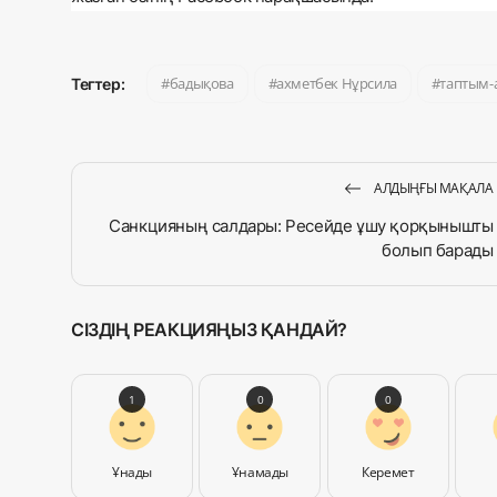
бадықова
ахметбек Нұрсила
таптым-а
Тегтер:
АЛДЫҢҒЫ МАҚАЛА
Санкцияның салдары: Ресейде ұшу қорқынышты
болып барады
СІЗДІҢ РЕАКЦИЯҢЫЗ ҚАНДАЙ?
1
0
0
Ұнады
Ұнамады
Керемет