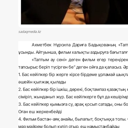
sadaqmedia.kz
Ахметбек Нұрсила Дариға Бадықованың «Тапт
ұсынды
. Айтуынша, фильм халықты аздыруға бағытал
«Таптым ау сені» деген фильм егер тереңіре
тапсырыс беріп түсірген бе" деген ойға да қаласыз. Ә
1. Бас кейіпкер бір жерге кірсе бірдеме ұрламай шы
әшейін қылжақ қылады
2. Бас кейіпкер бір ішкіш, дөрекі, боқтампаз қазақты
сіміріп, жынданып жүр. Бас кейіпкерге бұл да кешірі
3. Бас кейіпкер қымызға су, арақ қосып сатады, оны б
Оған еш жеркенбейді
4. Фильм бастан-аяқ анайы, былапыт, боқтыққа толы.
мәз мәйрем болып күліп отыр, еш намыстанбайды