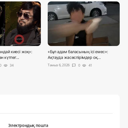
ндай киесі жоқ»:
«Бұл адам баласының ісі емес»:
н күтпег...
Ақтауда жасөспірімдер оқ...
Тамыз 6, 2026
0
34
0
41
visibility
chat_bubble
visibility
Электрондық пошта