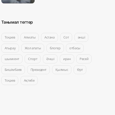
Танымал тегтер
Тоқаев
Алматы
Астана
Сот
әнші
Атырау
Жол апаты
блогер
отбасы
шымкент
Спорт
Әнші
иран
Ресей
Бишімбаев
Президент
Қылмыс
Өрт
Тоқаев
Ақтөбе