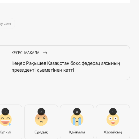
у сені
КЕЛЕСІ МАҚАЛА
Кеңес Рақышев Қазақстан бокс федерациясының
президенті қызметінен кетті
0
2
0
1
Күлкілі
Сұмдық
Қайғылы
Жарайсың