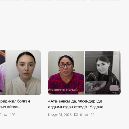
радикал болған
«Ата-анасы да, үлкендері де
ыз айтқан ...
алдымыздан өтпеді»: Ұлдана ...
Шілде 31, 2026
0
193
0
22
visibility
chat_bubble
visibility