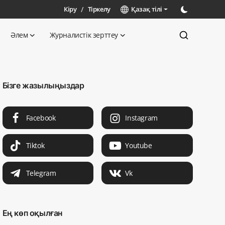
Кіру
/
Тіркелу
Қазақ тілі
Әлем
Журналистік зерттеу
Бізге жазылыңыздар
Facebook
Instagram
Tiktok
Youtube
Telegram
Vk
Ең көп оқылған