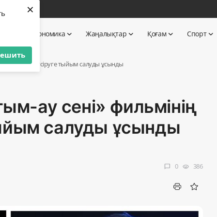
×
бі
ть
 TV
Экономика
Жаңалықтар
Қоғам
Спорт
решить
інің жалғасын түсіруге тыйым салуды ұсынды
птым-ау сені» фильмінің
тыйым салуды ұсынды
0
386
chat_bubble
visibility