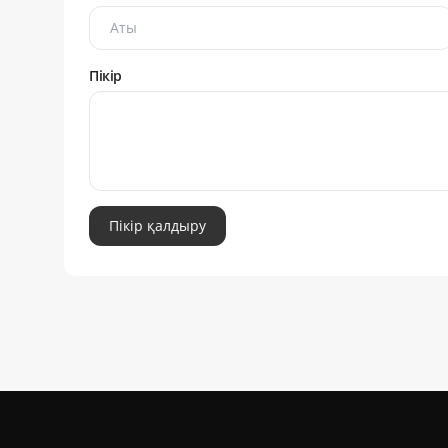
Пікір
Пікір қалдыру