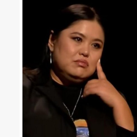
Жаңалықтар
Қоғам
Спорт
Әлем
Журналистік зерттеу
Қазақ тілі