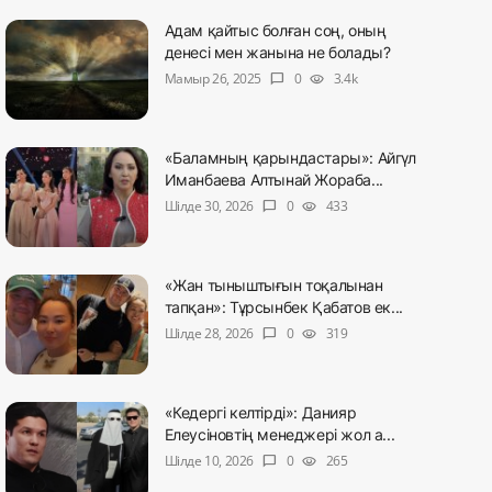
Адам қайтыс болған соң, оның
денесі мен жанына не болады?
Мамыр 26, 2025
0
3.4k
chat_bubble
visibility
«Баламның қарындастары»: Айгүл
Иманбаева Алтынай Жораба...
Шілде 30, 2026
0
433
chat_bubble
visibility
«Жан тыныштығын тоқалынан
тапқан»: Тұрсынбек Қабатов ек...
Шілде 28, 2026
0
319
chat_bubble
visibility
«Кедергі келтірді»: Данияр
Елеусіновтің менеджері жол а...
Шілде 10, 2026
0
265
chat_bubble
visibility