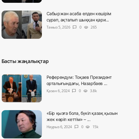
Сабыржан асаба елден кешірім
сұрап, ақталып шыққан қари...
Тамыз 5, 2026
0
265
chat_bubble
visibility
Басты жаңалықтар
Референдум: Тоқаев Президент
орталығындағы, Назарбаев ...
Қазан 6, 2024
0
3.8k
chat_bubble
visibility
«Бір қызға бола, бүкіл қазақ қызын
жек көріп кеттім» – ...
Наурыз 6, 2024
0
15k
chat_bubble
visibility