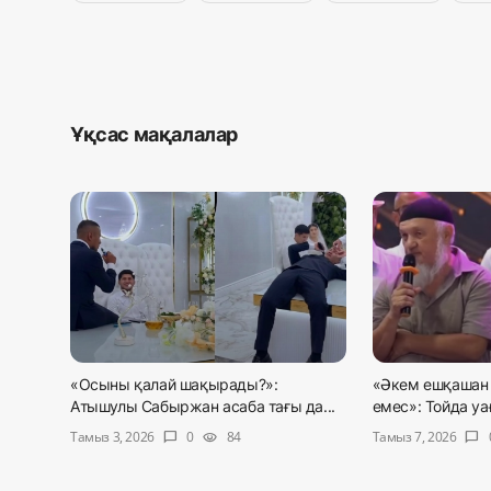
Ұқсас мақалалар
«Осыны қалай шақырады?»:
«Әкем ешқашан 
Атышулы Сабыржан асаба тағы да...
емес»: Тойда уағ
Тамыз 3, 2026
Тамыз 7, 2026
0
84
chat_bubble
visibility
chat_bubble