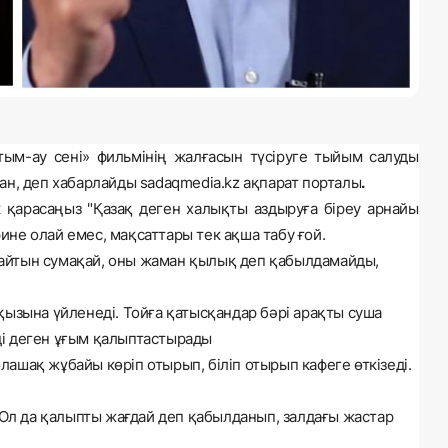
ым-ау сені» фильмінің жалғасын түсіруге тыйым салуды
ған
, деп хабарлайды
sadaqmedia.kz ақпарат порталы
.
к қарасаңыз "Қазақ деген халықты аздыруға біреу арнайы
рине олай емес, мақсаттары тек ақша табу ғой.
қпайтын сумақай, оны жаман қылық деп қабылдамайды,
ң қызына үйленеді. Тойға қатысқандар бәрі арақты суша
мді деген ұғым қалыптастырады
олашақ жұбайы көріп отырып, біліп отырып кафеге өткізеді.
 Ол да қалыпты жағдай деп қабылданып, залдағы жастар