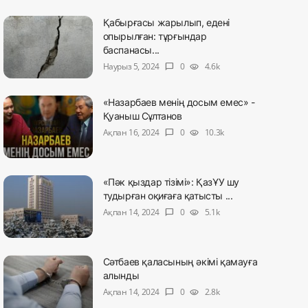
Қабырғасы жарылып, едені
опырылған: тұрғындар
баспанасы...
Наурыз 5, 2024
0
4.6k
chat_bubble
visibility
«Назарбаев менің досым емес» -
Қуаныш Сұлтанов
Ақпан 16, 2024
0
10.3k
chat_bubble
visibility
«Пәк қыздар тізімі»: ҚазҰУ шу
тудырған оқиғаға қатысты ...
Ақпан 14, 2024
0
5.1k
chat_bubble
visibility
Сәтбаев қаласының әкімі қамауға
алынды
Ақпан 14, 2024
0
2.8k
chat_bubble
visibility