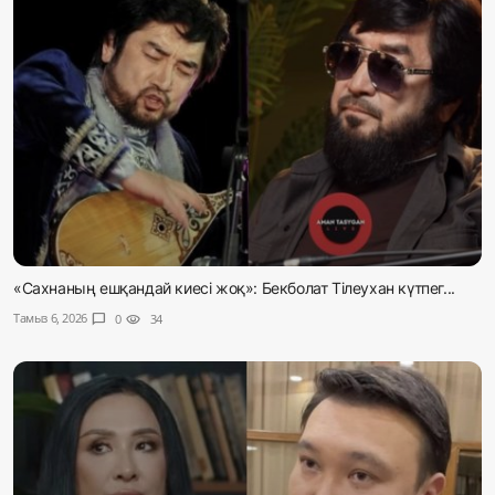
«Сахнаның ешқандай киесі жоқ»: Бекболат Тілеухан күтпег...
Тамыз 6, 2026
chat_bubble
0
visibility
34