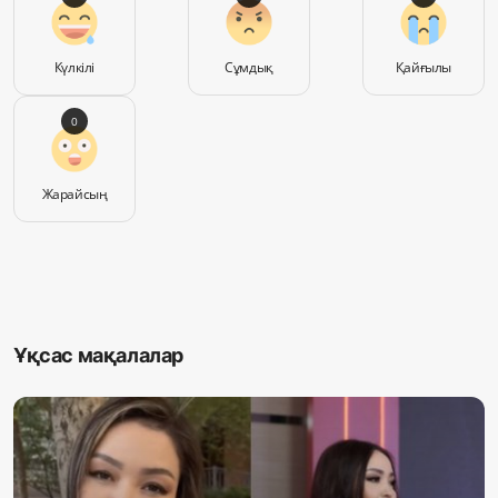
Күлкілі
Сұмдық
Қайғылы
0
Жарайсың
Ұқсас мақалалар