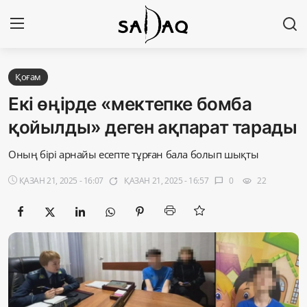
Кіру
Тіркелу
Қоғам
Екі өңірде «мектепке бомба
Басты бет
қойылды» деген ақпарат тарады
Редакциялық байланыстар
Оның бірі арнайы есепте тұрған бала болып шықты
ҚАЗАН 21, 2025 - 16:07
ҚАЗАН 21, 2025 - 16:57
0
22
app_badging
chat_bubble
visibility
Материалдарды қолдану тәртібі
Саясат
Sadaq TV
Экономика