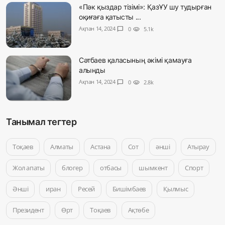
«Пәк қыздар тізімі»: ҚазҰУ шу тудырған
оқиғаға қатысты ...
Ақпан 14, 2024
chat_bubble
0
visibility
5.1k
Сәтбаев қаласының әкімі қамауға
алынды
Ақпан 14, 2024
chat_bubble
0
visibility
2.8k
Танымал тегтер
Тоқаев
Алматы
Астана
Сот
әнші
Атырау
Жол апаты
блогер
отбасы
шымкент
Спорт
Әнші
иран
Ресей
Бишімбаев
Қылмыс
Президент
Өрт
Тоқаев
Ақтөбе