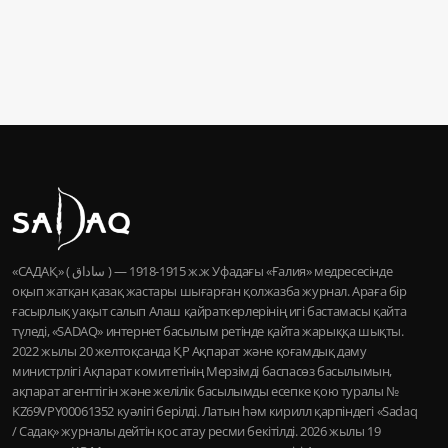
«САДАҚ» ( ساداق ) — 1915-1918 ж.ж Уфадағы «Ғалия» медресесінде
оқып жатқан қазақ жастары шығарған қолжазба журнал. Араға бір
ғасырлық уақыт салып Алаш қайраткерлерінің игі бастамасы қайта
түледі, «SADAQ» интернет басылым ретінде қайта жарыққа шықты.
2022 жылы 20 желтоқсанда ҚР Ақпарат және қоғамдық даму
министрлігі Ақпарат комитетінің Мерзімді баспасөз басылымын,
ақпарат агенттігін және желілік басылымды есепке қою туралы №
KZ69VPY00061352 куәлігі берілді. Латын һәм кирилл қарпіндегі «Sadaq
/ Садақ» журналы дейтін қос атау ресми бекітілді. 2026 жылы 19