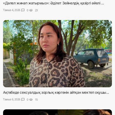
«Дәлел жинап жатырмыз»: Әділет Зейнелдің қазіргі әйелі ...
Тамыз 4, 2026
chat_bubble
0
visibility
23
Ақтөбеде сексуалдық зорлық көргенін айтқан мектеп оқушы...
Тамыз 6, 2026
chat_bubble
0
visibility
15