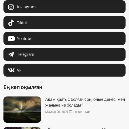
Instagram
Tiktok
Youtube
Telegram
Vk
Ең көп оқылған
Адам қайтыс болған соң, оның денесі мен
жанына не болады?
Мамыр 26, 2025
chat_bubble
0
visibility
3.4k