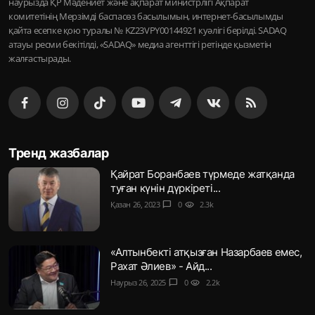
наурызда ҚР Мәдениет және ақпарат министрлігі Ақпарат
комитетінің Мерзімді баспасөз басылымын, интернет-басылымды
қайта есепке қою туралы № KZ23VPY00144921 куәлігі берілді. SADAQ
атауы ресми бекітілді, «SADAQ» медиа агенттігі ретінде қызметін
жалғастырады.
Тренд жазбалар
Қайрат Боранбаев түрмеде жатқанда
туған күнін дүркіреті...
Қазан 26, 2023
chat_bubble
0
visibility
2.3k
«Алтынбекті атқызған Назарбаев емес,
Рахат Әлиев» - Айд...
Наурыз 26, 2025
chat_bubble
0
visibility
2.2k