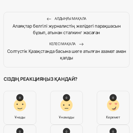
АЛДЫҢҒЫ МАҚАЛА
Алаяқтар белгілі журналистің желідегі парақшасын
бұзып, атынан сталкинг жасаған
КЕЛЕСІ МАҚАЛА
Солтүстік Қазақстанда басына шеге атылған азамат аман
қалды
СІЗДІҢ РЕАКЦИЯҢЫЗ ҚАНДАЙ?
0
0
0
Ұнады
Ұнамады
Керемет
0
0
0