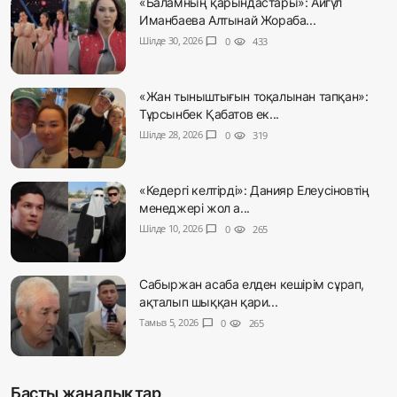
«Баламның қарындастары»: Айгүл
Иманбаева Алтынай Жораба...
Шілде 30, 2026
chat_bubble
0
visibility
433
«Жан тыныштығын тоқалынан тапқан»:
Тұрсынбек Қабатов ек...
Шілде 28, 2026
chat_bubble
0
visibility
319
«Кедергі келтірді»: Данияр Елеусіновтің
менеджері жол а...
Шілде 10, 2026
chat_bubble
0
visibility
265
Сабыржан асаба елден кешірім сұрап,
ақталып шыққан қари...
Тамыз 5, 2026
chat_bubble
0
visibility
265
Басты жаңалықтар