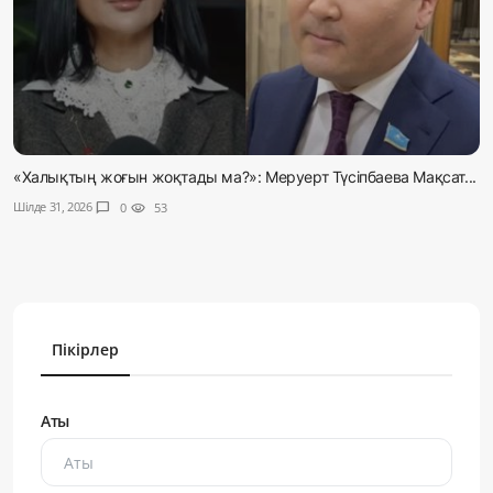
«Халықтың жоғын жоқтады ма?»: Меруерт Түсіпбаева Мақсат...
Шілде 31, 2026
chat_bubble
0
visibility
53
Пікірлер
Аты