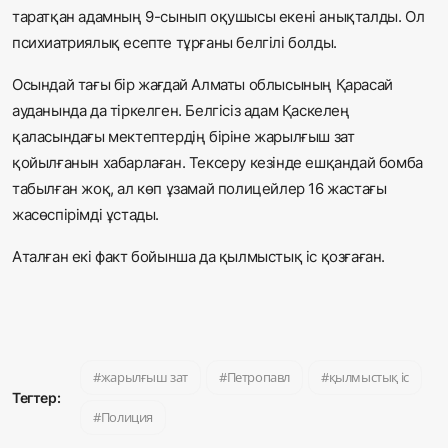
таратқан адамның 9-сынып оқушысы екені анықталды. Ол
психиатриялық есепте тұрғаны белгілі болды.
Осындай тағы бір жағдай Алматы облысының Қарасай
ауданында да тіркелген. Белгісіз адам Қаскелең
қаласындағы мектептердің біріне жарылғыш зат
қойылғанын хабарлаған. Тексеру кезінде ешқандай бомба
табылған жоқ, ал көп ұзамай полицейлер 16 жастағы
жасөспірімді ұстады.
Аталған екі факт бойынша да қылмыстық іс қозғаған.
жарылғыш зат
Петропавл
қылмыстық іс
Тегтер:
Полиция