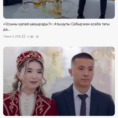
«Осыны қалай шақырады?»: Атышулы Сабыржан асаба тағы
да...
Тамыз 3, 2026
chat_bubble
0
visibility
83