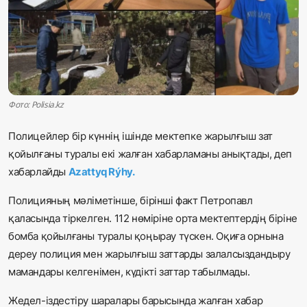
Жаңалықтар
Қоғам
Спорт
Фото: Polisia.kz
Әлем
Полицейлер бір күннің ішінде мектепке жарылғыш зат
Журналистік зерттеу
қойылғаны туралы екі жалған хабарламаны анықтады, деп
хабарлайды
Azattyq Rýhy
.
Қазақ тілі
Полицияның мәліметінше, бірінші факт Петропавл
қаласында тіркелген. 112 нөміріне орта мектептердің біріне
бомба қойылғаны туралы қоңырау түскен. Оқиға орнына
дереу полиция мен жарылғыш заттарды залалсыздандыру
мамандары келгенімен, күдікті заттар табылмады.
Жедел-іздестіру шаралары барысында жалған хабар