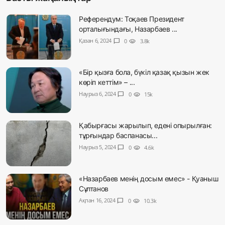
Референдум: Тоқаев Президент
орталығындағы, Назарбаев ...
Қазан 6, 2024
chat_bubble
0
visibility
3.8k
«Бір қызға бола, бүкіл қазақ қызын жек
көріп кеттім» – ...
Наурыз 6, 2024
chat_bubble
0
visibility
15k
Қабырғасы жарылып, едені опырылған:
тұрғындар баспанасы...
Наурыз 5, 2024
chat_bubble
0
visibility
4.6k
«Назарбаев менің досым емес» - Қуаныш
Сұлтанов
Ақпан 16, 2024
chat_bubble
0
visibility
10.3k