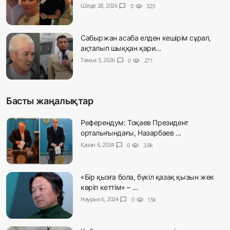
Шілде 28, 2026
chat_bubble
0
visibility
323
Сабыржан асаба елден кешірім сұрап,
ақталып шыққан қари...
Тамыз 5, 2026
chat_bubble
0
visibility
271
Басты жаңалықтар
Референдум: Тоқаев Президент
орталығындағы, Назарбаев ...
Қазан 6, 2024
chat_bubble
0
visibility
3.8k
«Бір қызға бола, бүкіл қазақ қызын жек
көріп кеттім» – ...
Наурыз 6, 2024
chat_bubble
0
visibility
15k