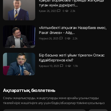
Қайрат Боранбаев түрмеде жатқанда
туған күнін дүркіреті...
Қазан 26, 2023
chat_bubble
0
visibility
2.3k
«Алтынбекті атқызған Назарбаев емес,
Рахат Әлиев» - Айд...
Наурыз 26, 2025
chat_bubble
0
visibility
2.2k
Бір басына жеті ұйым тіркеген Олжас
Құдайбергенов кім?
Қараша 10, 2023
chat_bubble
0
visibility
1.9k
Ақпараттық бюллетень
Соңғы жаңалықтарды, жаңартуларды және арнайы ұсыныстарды
тікелей кіріс жәшігіңізге алу үшін біздің ізбасарлар тізіміне қосылыңыз