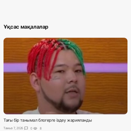
Ұқсас мақалалар
Тағы бір танымал блогерге іздеу жарияланды
Тамыз 7, 2026
chat_bubble
0
visibility
8