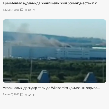
Ерейментау ауданында жеңіл көлік жол бойында өртеніп к...
Тамыз 7, 2026
chat_bubble
0
visibility
9
Украиналық дрондар тағы да Wildberries қоймасын атқыла...
Тамыз 7, 2026
chat_bubble
0
visibility
5