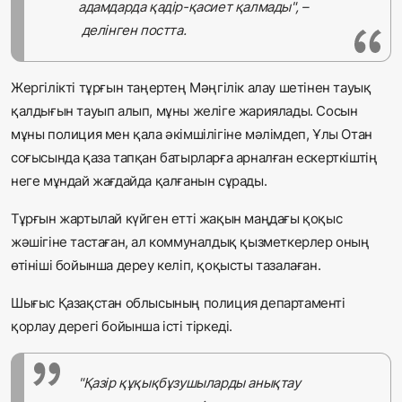
адамдарда қадір-қасиет қалмады", –
делінген постта.
Жергілікті тұрғын таңертең Мәңгілік алау шетінен тауық
қалдығын тауып алып, мұны желіге жариялады. Сосын
мұны полиция мен қала әкімшілігіне мәлімдеп, Ұлы Отан
соғысында қаза тапқан батырларға арналған ескерткіштің
неге мұндай жағдайда қалғанын сұрады.
Тұрғын жартылай күйген етті жақын маңдағы қоқыс
жәшігіне тастаған, ал коммуналдық қызметкерлер оның
өтініші бойынша дереу келіп, қоқысты тазалаған.
Шығыс Қазақстан облысының полиция департаменті
қорлау дерегі бойынша істі тіркеді.
"Қазір құқықбұзушыларды анықтау