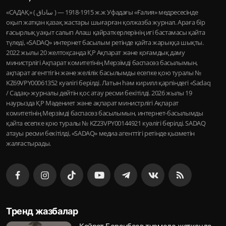
«САДАҚ» ( ساداق ) — 1915-1918 ж.ж Уфадағы «Ғалия» медресесінде
оқып жатқан қазақ жастары шығарған қолжазба журнал. Араға бір
ғасырлық уақыт салып Алаш қайраткерлерінің игі бастамасы қайта
түледі, «SADAQ» интернет басылым ретінде қайта жарыққа шықты.
2022 жылы 20 желтоқсанда ҚР Ақпарат және қоғамдық даму
министрлігі Ақпарат комитетінің Мерзімді баспасөз басылымын,
ақпарат агенттігін және желілік басылымды есепке қою туралы №
KZ69VPY00061352 куәлігі берілді. Латын һәм кирилл қарпіндегі «Sadaq
/ Садақ» журналы дейтін қос атау ресми бекітілді. 2026 жылы 19
наурызда ҚР Мәдениет және ақпарат министрлігі Ақпарат
комитетінің Мерзімді баспасөз басылымын, интернет-басылымды
қайта есепке қою туралы № KZ23VPY00144921 куәлігі берілді. SADAQ
атауы ресми бекітілді, «SADAQ» медиа агенттігі ретінде қызметін
жалғастырады.
Тренд жазбалар