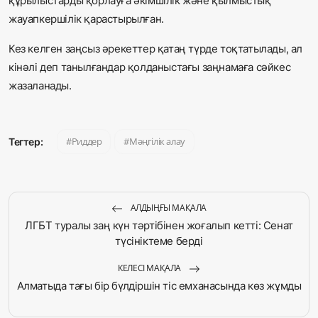
құрылыстарды қорлауға әкімшілік және қылмыстық
жауапкершілік қарастырылған.
Кез келген заңсыз әрекеттер қатаң түрде тоқтатылады, ал
кінәлі деп танылғандар қолданыстағы заңнамаға сәйкес
жазаланады.
Риддер
Мәңгілік алау
Тегтер:
АЛДЫҢҒЫ МАҚАЛА
ЛГБТ туралы заң күн тәртібінен жоғалып кетті: Сенат
түсініктеме берді
КЕЛЕСІ МАҚАЛА
Алматыда тағы бір бүлдіршін тіс емханасында көз жұмды