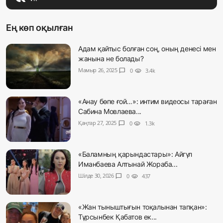
Ең көп оқылған
Адам қайтыс болған соң, оның денесі мен
жанына не болады?
Мамыр 26, 2025
chat_bubble
0
visibility
3.4k
«Анау бөпе ғой…»: интим видеосы тараған
Сабина Мовлаева...
Қаңтар 27, 2025
chat_bubble
0
visibility
1.3k
«Баламның қарындастары»: Айгүл
Иманбаева Алтынай Жораба...
Шілде 30, 2026
chat_bubble
0
visibility
437
«Жан тыныштығын тоқалынан тапқан»:
Тұрсынбек Қабатов ек...