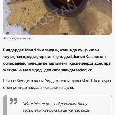
Жаңалықтар
Қоғам
Спорт
Фото: видеодан кадр
Әлем
Риддердегі Мәңгілік алаудың жанында қуырылған
Журналистік зерттеу
тауықтың қалдықтары анықталды. Шығыс Қазақстан
облысының полиция департаменті қаскөйлерді іздестіріп
жатқанын мәлімдеді, деп хабарлайды sadaq.kz.
Қазақ тілі
Шығыс Қазақстандағы Риддер тұрғындары Мәңгілік алауды
отын ретінде пайдаланғандарға ашулы.
“Мәңгілік алауды пайдаланып, біреу
тауық етін қуыруға басы жетсе, онда