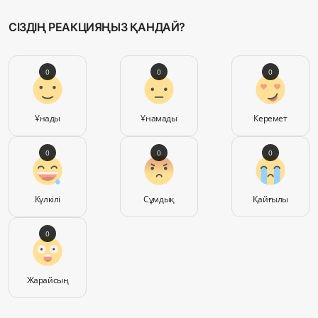
СІЗДІҢ РЕАКЦИЯҢЫЗ ҚАНДАЙ?
0
0
0
Ұнады
Ұнамады
Керемет
0
0
0
Күлкілі
Сұмдық
Қайғылы
0
Жарайсың