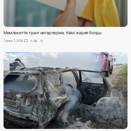
Мемлекеттік грант иегерлерінің тізімі жария болды
Тамыз 7, 2026
chat_bubble
0
visibility
13