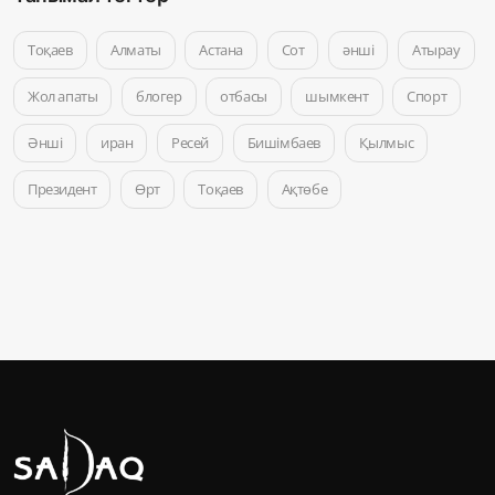
Тоқаев
Алматы
Астана
Сот
әнші
Атырау
Жол апаты
блогер
отбасы
шымкент
Спорт
Әнші
иран
Ресей
Бишімбаев
Қылмыс
Президент
Өрт
Тоқаев
Ақтөбе