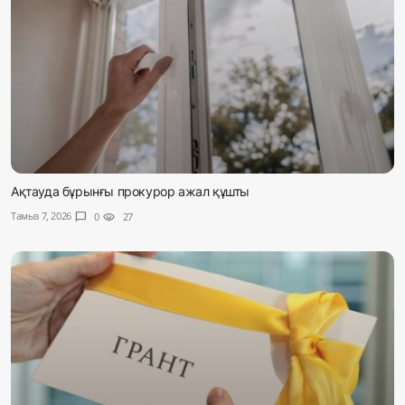
Ақтауда бұрынғы прокурор ажал құшты
Тамыз 7, 2026
chat_bubble
0
visibility
27