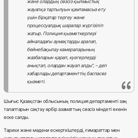
және олардың сөзсіз қылмыстық
жауапқа тартылуын қамтамасыз ету
үшін бірқатар тергеу және
процессуалдық шаралар жүргізіліп
жатыр. Полиция қызметкерлері
айналадағы аумақтарды аралап,
бейнебақылау камераларының
жазбаларын қарап, куәгерлерді
анықтап, олардан жауап алды", – деп
хабарлады департаменттің баспасөз
қызметі.
Шығыс Қазақстан облысының полиция департаменті заң
талаптарын сақтау әрбір азаматтың сөзсіз міндеті екенін
еске салды.
Тарихи және мәдени ескерткіштерді, ғимараттар мен