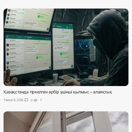
Қазақстанда тіркелген әрбір үшінші қылмыс – алаяқтық
Тамыз 6, 2026
chat_bubble
0
visibility
7