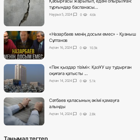
Қабырғасы жарылып, едені опырылған:
тұрғындар баспанасы...
Наурыз 5, 2024
chat_bubble
0
visibility
4.6k
«Назарбаев менің досым емес» - Қуаныш
Сұлтанов
Ақпан 16, 2024
chat_bubble
0
visibility
10.3k
«Пәк қыздар тізімі»: ҚазҰУ шу тудырған
оқиғаға қатысты ...
Ақпан 14, 2024
chat_bubble
0
visibility
5.1k
Сәтбаев қаласының әкімі қамауға
алынды
Ақпан 14, 2024
chat_bubble
0
visibility
2.8k
Танымал тегтер