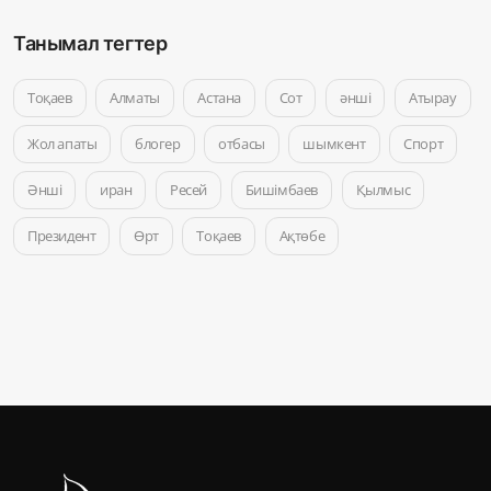
Танымал тегтер
Тоқаев
Алматы
Астана
Сот
әнші
Атырау
Жол апаты
блогер
отбасы
шымкент
Спорт
Әнші
иран
Ресей
Бишімбаев
Қылмыс
Президент
Өрт
Тоқаев
Ақтөбе