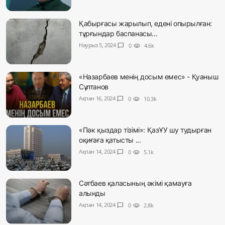
Қабырғасы жарылып, едені опырылған:
тұрғындар баспанасы...
Наурыз 5, 2024
chat_bubble
0
visibility
4.6k
«Назарбаев менің досым емес» - Қуаныш
Сұлтанов
Ақпан 16, 2024
chat_bubble
0
visibility
10.3k
«Пәк қыздар тізімі»: ҚазҰУ шу тудырған
оқиғаға қатысты ...
Ақпан 14, 2024
chat_bubble
0
visibility
5.1k
Сәтбаев қаласының әкімі қамауға
алынды
Ақпан 14, 2024
chat_bubble
0
visibility
2.8k