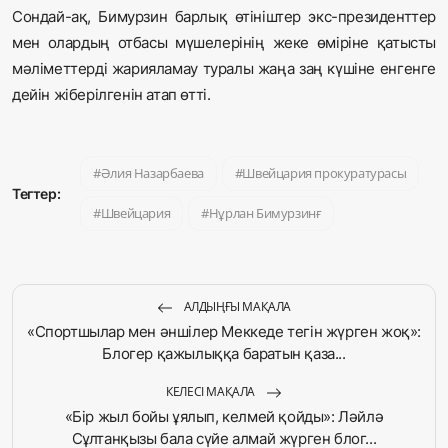
Сондай-ақ, Бимурзин барлық өтініштер экс-президенттер
мен олардың отбасы мүшелерінің жеке өміріне қатысты
мәліметтерді жарияламау туралы жаңа заң күшіне енгенге
дейін жіберілгенін атап өтті.
Әлия Назарбаева
Швейцария прокуратурасы
Тегтер:
Швейцария
Нұрлан Бимурзинғ
АЛДЫҢҒЫ МАҚАЛА
«Спортшылар мен әншілер Меккеде тегін жүрген жоқ»:
Блогер қажылыққа баратын қаза...
КЕЛЕСІ МАҚАЛА
«Бір жыл бойы ұялып, келмей қойды»: Ләйлә
Сұлтанқызы бала сүйе алмай жүрген блог...