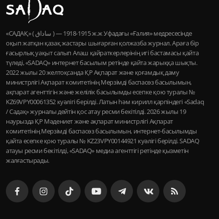
«САДАҚ» ( ساداق ) — 1915-1918 ж.ж Уфадағы «Ғалия» медресесінде
оқып жатқан қазақ жастары шығарған қолжазба журнал. Араға бір
ғасырлық уақыт салып Алаш қайраткерлерінің игі бастамасы қайта
түледі, «SADAQ» интернет басылым ретінде қайта жарыққа шықты.
2022 жылы 20 желтоқсанда ҚР Ақпарат және қоғамдық даму
министрлігі Ақпарат комитетінің Мерзімді баспасөз басылымын,
ақпарат агенттігін және желілік басылымды есепке қою туралы №
KZ69VPY00061352 куәлігі берілді. Латын һәм кирилл қарпіндегі «Sadaq
/ Садақ» журналы дейтін қос атау ресми бекітілді. 2026 жылы 19
наурызда ҚР Мәдениет және ақпарат министрлігі Ақпарат
комитетінің Мерзімді баспасөз басылымын, интернет-басылымды
қайта есепке қою туралы № KZ23VPY00144921 куәлігі берілді. SADAQ
атауы ресми бекітілді, «SADAQ» медиа агенттігі ретінде қызметін
жалғастырады.