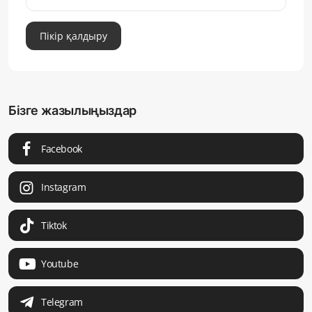
Пікір қалдыру
Бізге жазылыңыздар
Facebook
Instagram
Tiktok
Youtube
Telegram