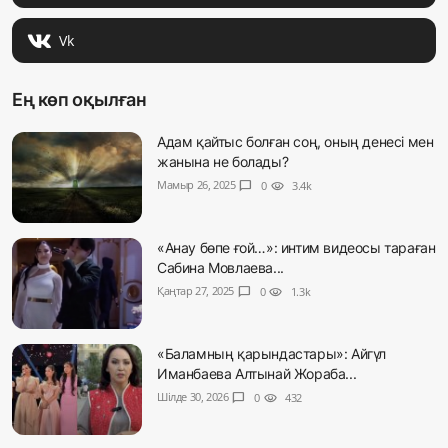
Vk
Ең көп оқылған
Адам қайтыс болған соң, оның денесі мен
жанына не болады?
Мамыр 26, 2025
chat_bubble
0
visibility
3.4k
«Анау бөпе ғой…»: интим видеосы тараған
Сабина Мовлаева...
Қаңтар 27, 2025
chat_bubble
0
visibility
1.3k
«Баламның қарындастары»: Айгүл
Иманбаева Алтынай Жораба...
Шілде 30, 2026
chat_bubble
0
visibility
432