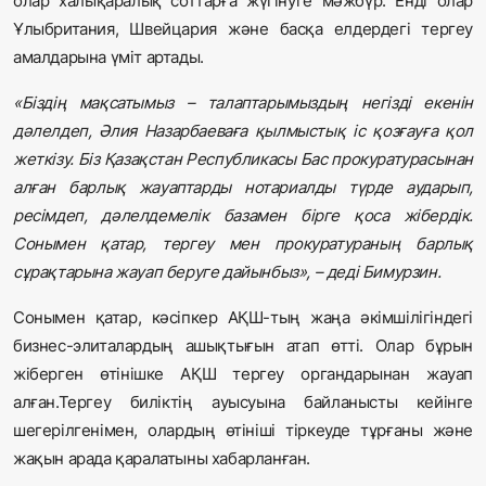
олар халықаралық соттарға жүгінуге мәжбүр. Енді олар
Ұлыбритания, Швейцария және басқа елдердегі тергеу
амалдарына үміт артады.
«Біздің мақсатымыз – талаптарымыздың негізді екенін
дәлелдеп, Әлия Назарбаеваға қылмыстық іс қозғауға қол
жеткізу. Біз Қазақстан Республикасы Бас прокуратурасынан
алған барлық жауаптарды нотариалды түрде аударып,
ресімдеп, дәлелдемелік базамен бірге қоса жібердік.
Сонымен қатар, тергеу мен прокуратураның барлық
сұрақтарына жауап беруге дайынбыз», – деді Бимурзин.
Сонымен қатар, кәсіпкер АҚШ-тың жаңа әкімшілігіндегі
бизнес-элиталардың ашықтығын атап өтті. Олар бұрын
жіберген өтінішке АҚШ тергеу органдарынан жауап
алған.Тергеу биліктің ауысуына байланысты кейінге
шегерілгенімен, олардың өтініші тіркеуде тұрғаны және
жақын арада қаралатыны хабарланған.