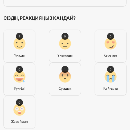
СІЗДІҢ РЕАКЦИЯҢЫЗ ҚАНДАЙ?
1
0
0
Ұнады
Ұнамады
Керемет
0
1
0
Күлкілі
Сұмдық
Қайғылы
0
Жарайсың