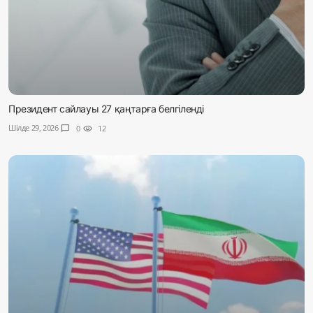
Президент сайлауы 27 қаңтарға белгіленді
Шілде 29, 2026
chat_bubble
0
visibility
12