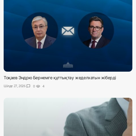
Тоқаев Эндрю Бернемге құттықтау жеделхатын жіберді
Шілде 27, 2026
chat_bubble
0
visibility
4