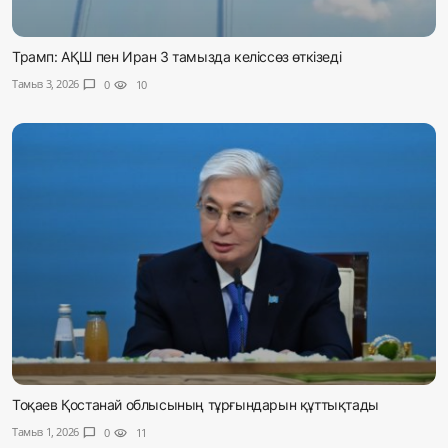
Трамп: АҚШ пен Иран 3 тамызда келіссөз өткізеді
Тамыз 3, 2026
chat_bubble
0
visibility
10
Тоқаев Қостанай облысының тұрғындарын құттықтады
Тамыз 1, 2026
chat_bubble
0
visibility
11