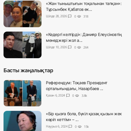
«Жан тыныштығын тоқалынан тапқан»:
Тұрсынбек Қабатов ек...
Шілде 28, 2026
chat_bubble
0
visibility
318
«Кедергі келтірді»: Данияр Елеусіновтің
менеджері жол а...
Шілде 10, 2026
chat_bubble
0
visibility
264
Басты жаңалықтар
Референдум: Тоқаев Президент
орталығындағы, Назарбаев ...
Қазан 6, 2024
chat_bubble
0
visibility
3.8k
«Бір қызға бола, бүкіл қазақ қызын жек
көріп кеттім» – ...
Наурыз 6, 2024
chat_bubble
0
visibility
15k