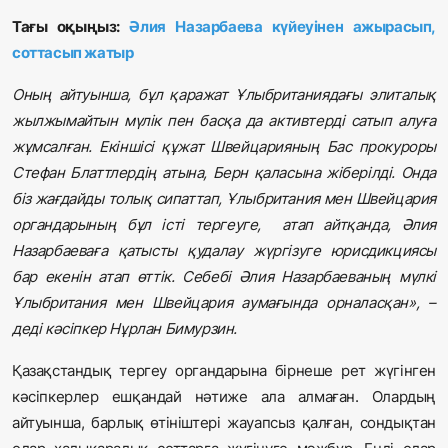
Тағы оқыңыз:
Әлия Назарбаева күйеуінен ажырасып,
соттасып жатыр
Оның айтуынша, бұл қаражат Ұлыбританиядағы элиталық
жылжымайтын мүлік пен басқа да активтерді сатып алуға
жұмсалған. Екіншісі құжат Швейцарияның Бас прокуроры
Стефан Блаттлердің атына, Берн қаласына жіберілді. Онда
біз жағдайды толық сипаттап, Ұлыбритания мен Швейцария
органдарының бұл істі тергеуге, атап айтқанда, Әлия
Назарбаеваға қатысты қудалау жүргізуге юрисдикциясы
бар екенін атап өттік. Себебі Әлия Назарбаеваның мүлкі
Ұлыбритания мен Швейцария аумағында орналасқан», –
деді кәсіпкер Нұрлан Бимурзин.
Қазақстандық тергеу органдарына бірнеше рет жүгінген
кәсіпкерлер ешқандай нәтиже ала алмаған. Олардың
айтуынша, барлық өтініштері жауапсыз қалған, сондықтан