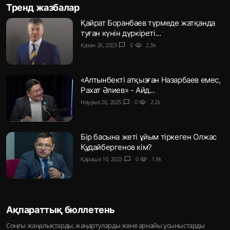
Тренд жазбалар
Қайрат Боранбаев түрмеде жатқанда
туған күнін дүркіреті...
Қазан 26, 2023
chat_bubble
0
visibility
2.3k
«Алтынбекті атқызған Назарбаев емес,
Рахат Әлиев» - Айд...
Наурыз 26, 2025
chat_bubble
0
visibility
2.2k
Бір басына жеті ұйым тіркеген Олжас
Құдайбергенов кім?
Қараша 10, 2023
chat_bubble
0
visibility
1.9k
Ақпараттық бюллетень
Соңғы жаңалықтарды, жаңартуларды және арнайы ұсыныстарды