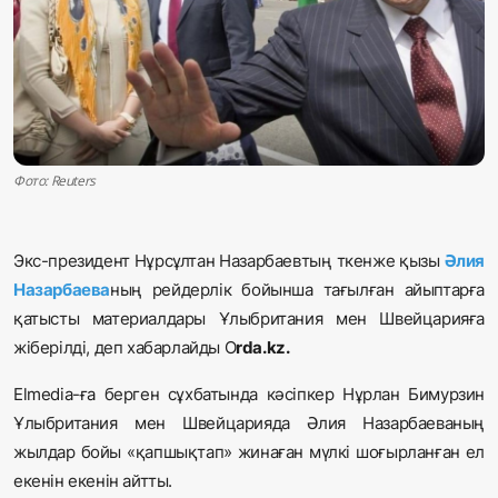
Жаңалықтар
Қоғам
Спорт
Әлем
Фото: Reuters
Журналистік зерттеу
Экс-президент Нұрсұлтан Назарбаевтың ткенже қызы
Әлия
Назарбаева
ның рейдерлік бойынша тағылған айыптарға
Қазақ тілі
қатысты материалдары Ұлыбритания мен Швейцарияға
жіберілді, деп хабарлайды
О
rda.kz.
Elmedia-ға
берген сұхбатында кәсіпкер Нұрлан Бимурзин
Ұлыбритания мен Швейцарияда Әлия Назарбаеваның
жылдар бойы «қапшықтап» жинаған мүлкі шоғырланған ел
екенін екенін айтты.