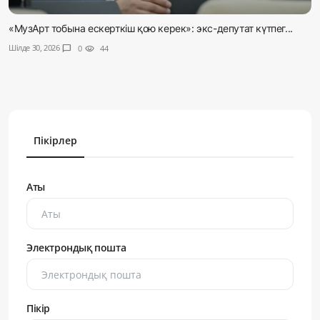
«МузАрт тобына ескерткіш қою керек»: экс-депутат күтпег...
Шілде 30, 2026
chat_bubble
0
visibility
44
Пікірлер
Аты
Электрондық пошта
Пікір