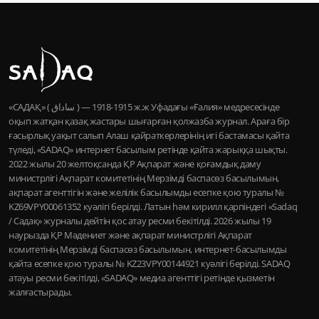
«САДАҚ» ( ساداق ) — 1915-1918 ж.ж Уфадағы «Ғалия» медресесінде
оқып жатқан қазақ жастары шығарған қолжазба журнал. Араға бір
ғасырлық уақыт салып Алаш қайраткерлерінің игі бастамасы қайта
түледі, «SADAQ» интернет басылым ретінде қайта жарыққа шықты.
2022 жылы 20 желтоқсанда ҚР Ақпарат және қоғамдық даму
министрлігі Ақпарат комитетінің Мерзімді баспасөз басылымын,
ақпарат агенттігін және желілік басылымды есепке қою туралы №
KZ69VPY00061352 куәлігі берілді. Латын һәм кирилл қарпіндегі «Sadaq
/ Садақ» журналы дейтін қос атау ресми бекітілді. 2026 жылы 19
наурызда ҚР Мәдениет және ақпарат министрлігі Ақпарат
комитетінің Мерзімді баспасөз басылымын, интернет-басылымды
қайта есепке қою туралы № KZ23VPY00144921 куәлігі берілді. SADAQ
атауы ресми бекітілді, «SADAQ» медиа агенттігі ретінде қызметін
жалғастырады.