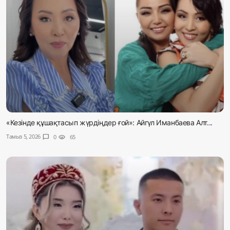
«Кезінде құшақтасып жүрдіңдер ғой»: Айгүл Иманбаева Алт...
Тамыз 5, 2026
chat_bubble
0
visibility
65