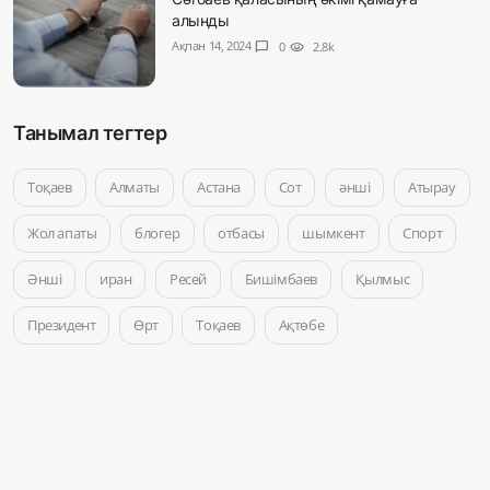
алынды
Ақпан 14, 2024
chat_bubble
0
visibility
2.8k
Танымал тегтер
Тоқаев
Алматы
Астана
Сот
әнші
Атырау
Жол апаты
блогер
отбасы
шымкент
Спорт
Әнші
иран
Ресей
Бишімбаев
Қылмыс
Президент
Өрт
Тоқаев
Ақтөбе