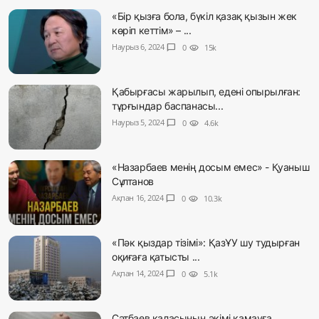
«Бір қызға бола, бүкіл қазақ қызын жек
көріп кеттім» – ...
Наурыз 6, 2024
chat_bubble
0
visibility
15k
Қабырғасы жарылып, едені опырылған:
тұрғындар баспанасы...
Наурыз 5, 2024
chat_bubble
0
visibility
4.6k
«Назарбаев менің досым емес» - Қуаныш
Сұлтанов
Ақпан 16, 2024
chat_bubble
0
visibility
10.3k
«Пәк қыздар тізімі»: ҚазҰУ шу тудырған
оқиғаға қатысты ...
Ақпан 14, 2024
chat_bubble
0
visibility
5.1k
Сәтбаев қаласының әкімі қамауға