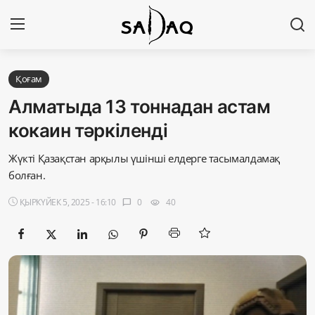
Кіру
Тіркелу
Қоғам
Алматыда 13 тоннадан астам
Басты бет
кокаин тәркіленді
Редакциялық байланыстар
Жүкті Қазақстан арқылы үшінші елдерге тасымалдамақ
болған.
Материалдарды қолдану тәртібі
ҚЫРКҮЙЕК 5, 2025 - 16:10
0
40
chat_bubble
visibility
Саясат
Sadaq TV
Экономика