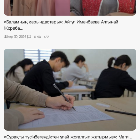
«Баламның қарындастары»: Айгүл Иманбаева Алтынай
Жораба...
Шілде 30, 2026
chat_bubble
0
visibility
432
«Сұрақты түсінбегендіктен ұпай жоғалтып жатырмыз»: Маги...