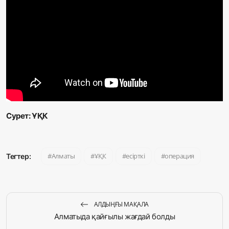
Сурет: ҰҚК
Алматы
ҰҚК
есірткі
операция
Тегтер:
АЛДЫҢҒЫ МАҚАЛА
Алматыда қайғылы жағдай болды