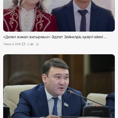
«Дәлел жинап жатырмыз»: Әділет Зейнелдің қазіргі әйелі ...
Тамыз 4, 2026
chat_bubble
0
visibility
22