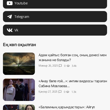
Youtube
Telegram
Vk
Ең көп оқылған
Адам қайтыс болған соң, оның денесі мен
жанына не болады?
Мамыр 26, 2025
chat_bubble
0
visibility
3.4k
«Анау бөпе ғой…»: интим видеосы тараған
Сабина Мовлаева...
Қаңтар 27, 2025
chat_bubble
0
visibility
1.3k
«Баламның қарындастары»: Айгүл