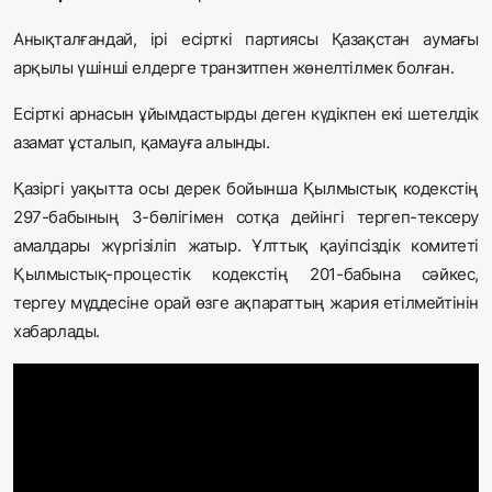
Анықталғандай, ірі есірткі партиясы Қазақстан аумағы
арқылы үшінші елдерге транзитпен жөнелтілмек болған.
Есірткі арнасын ұйымдастырды деген күдікпен екі шетелдік
азамат ұсталып, қамауға алынды.
Қазіргі уақытта осы дерек бойынша Қылмыстық кодекстің
297-бабының 3-бөлігімен сотқа дейінгі тергеп-тексеру
амалдары жүргізіліп жатыр. Ұлттық қауіпсіздік комитеті
Қылмыстық-процестік кодекстің 201-бабына сәйкес,
тергеу мүддесіне орай өзге ақпараттың жария етілмейтінін
хабарлады.