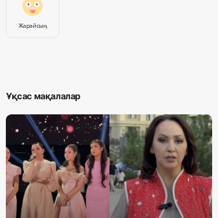
Жарайсың
Ұқсас мақалалар