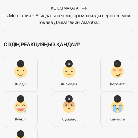
КЕЛЕСІ МАҚАЛА
«Моңғолия – Азиядағы сенімді әрі маңызды серіктесіміз»:
Тоқаев Дашзэгвийн Амарба...
СІЗДІҢ РЕАКЦИЯҢЫЗ ҚАНДАЙ?
0
0
0
Ұнады
Ұнамады
Керемет
0
0
0
Күлкілі
Сұмдық
Қайғылы
0