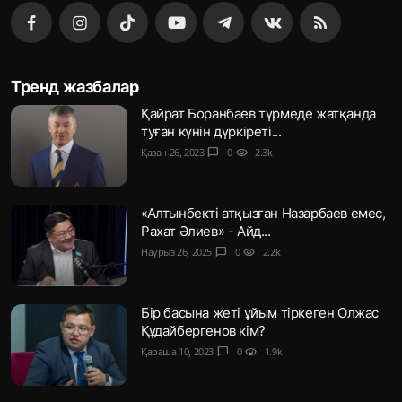
Тренд жазбалар
Қайрат Боранбаев түрмеде жатқанда
туған күнін дүркіреті...
Қазан 26, 2023
chat_bubble
0
visibility
2.3k
«Алтынбекті атқызған Назарбаев емес,
Рахат Әлиев» - Айд...
Наурыз 26, 2025
chat_bubble
0
visibility
2.2k
Бір басына жеті ұйым тіркеген Олжас
Құдайбергенов кім?
Қараша 10, 2023
chat_bubble
0
visibility
1.9k