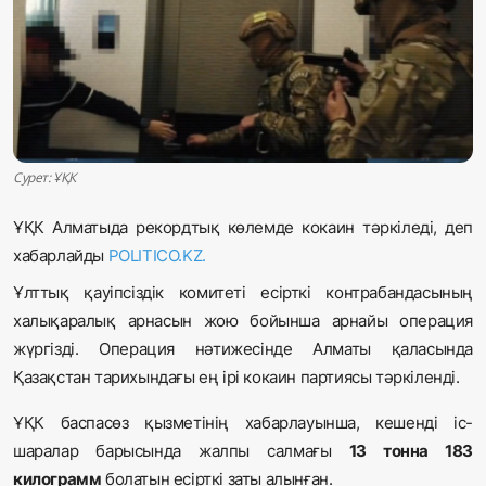
Жаңалықтар
Қоғам
Спорт
Әлем
Сурет: ҰҚК
ҰҚК Алматыда рекордтық көлемде кокаин тәркіледі, деп
Журналистік зерттеу
хабарлайды
POLITICO.KZ.
Ұлттық қауіпсіздік комитеті есірткі контрабандасының
Қазақ тілі
халықаралық арнасын жою бойынша арнайы операция
жүргізді. Операция нәтижесінде Алматы қаласында
Қазақстан тарихындағы ең ірі кокаин партиясы тәркіленді.
ҰҚК баспасөз қызметінің хабарлауынша, кешенді іс-
шаралар барысында жалпы салмағы
13 тонна 183
килограмм
болатын есірткі заты алынған.