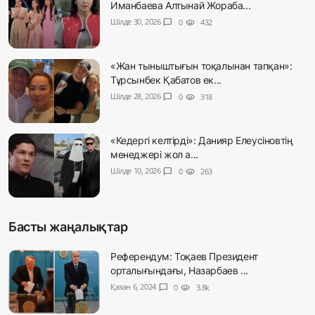
Иманбаева Алтынай Жораба...
Шілде 30, 2026
chat_bubble
0
visibility
432
«Жан тыныштығын тоқалынан тапқан»:
Тұрсынбек Қабатов ек...
Шілде 28, 2026
chat_bubble
0
visibility
318
«Кедергі келтірді»: Данияр Елеусіновтің
менеджері жол а...
Шілде 10, 2026
chat_bubble
0
visibility
263
Басты жаңалықтар
Референдум: Тоқаев Президент
орталығындағы, Назарбаев ...
Қазан 6, 2024
chat_bubble
0
visibility
3.8k