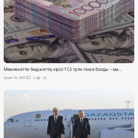
Мемлекеттік бюджеттің кірісі 17,3 трлн теңге болды – ми...
Қазан 14, 2025
chat_bubble
0
visibility
33