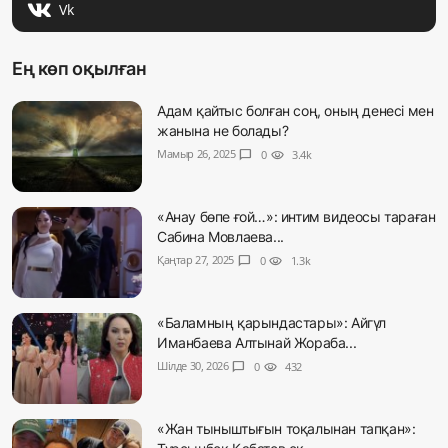
Vk
Ең көп оқылған
Адам қайтыс болған соң, оның денесі мен
жанына не болады?
Мамыр 26, 2025
chat_bubble
0
visibility
3.4k
«Анау бөпе ғой…»: интим видеосы тараған
Сабина Мовлаева...
Қаңтар 27, 2025
chat_bubble
0
visibility
1.3k
«Баламның қарындастары»: Айгүл
Иманбаева Алтынай Жораба...
Шілде 30, 2026
chat_bubble
0
visibility
432
«Жан тыныштығын тоқалынан тапқан»: