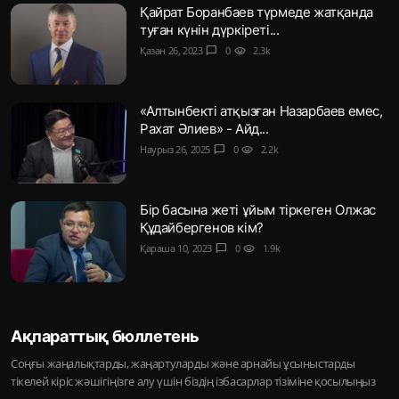
Қайрат Боранбаев түрмеде жатқанда
туған күнін дүркіреті...
Қазан 26, 2023
chat_bubble
0
visibility
2.3k
«Алтынбекті атқызған Назарбаев емес,
Рахат Әлиев» - Айд...
Наурыз 26, 2025
chat_bubble
0
visibility
2.2k
Бір басына жеті ұйым тіркеген Олжас
Құдайбергенов кім?
Қараша 10, 2023
chat_bubble
0
visibility
1.9k
Ақпараттық бюллетень
Соңғы жаңалықтарды, жаңартуларды және арнайы ұсыныстарды
тікелей кіріс жәшігіңізге алу үшін біздің ізбасарлар тізіміне қосылыңыз