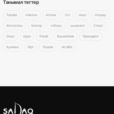
Танымал тегтер
Тоқаев
Алматы
Астана
Сот
әнші
Атырау
Жол апаты
блогер
отбасы
шымкент
Спорт
Әнші
иран
Ресей
Бишімбаев
Президент
Қылмыс
Өрт
Тоқаев
Ақтөбе