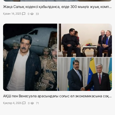
Жаңа Салық кодексі қабылданса, елде 300 мыңға жуық комп...
Қазан 14, 2025
chat_bubble
0
visibility
33
АҚШ пен Венесуэла арасындағы соғыс ел экономикасына соқ...
Қаңтар 4, 2026
chat_bubble
0
visibility
71