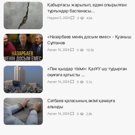
Қабырғасы жарылып, едені опырылған:
тұрғындар баспанасы...
Наурыз 5, 2024
chat_bubble
0
visibility
4.6k
«Назарбаев менің досым емес» - Қуаныш
Сұлтанов
Ақпан 16, 2024
chat_bubble
0
visibility
10.3k
«Пәк қыздар тізімі»: ҚазҰУ шу тудырған
оқиғаға қатысты ...
Ақпан 14, 2024
chat_bubble
0
visibility
5.1k
Сәтбаев қаласының әкімі қамауға
алынды
Ақпан 14, 2024
chat_bubble
0
visibility
2.8k