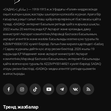
«САДАҚ» ( ساداق ) — 1915-1918 ж.ж Уфадағы «Ғалия» медресесінде
оқып жатқан қазақ жастары шығарған қолжазба журнал. Араға бір
ғасырлық уақыт салып Алаш қайраткерлерінің игі бастамасы қайта
түледі, «SADAQ» интернет басылым ретінде қайта жарыққа шықты.
2022 жылы 20 желтоқсанда ҚР Ақпарат және қоғамдық даму
министрлігі Ақпарат комитетінің Мерзімді баспасөз басылымын,
ақпарат агенттігін және желілік басылымды есепке қою туралы №
KZ69VPY00061352 куәлігі берілді. Латын һәм кирилл қарпіндегі «Sadaq
/ Садақ» журналы дейтін қос атау ресми бекітілді. 2026 жылы 19
наурызда ҚР Мәдениет және ақпарат министрлігі Ақпарат
комитетінің Мерзімді баспасөз басылымын, интернет-басылымды
қайта есепке қою туралы № KZ23VPY00144921 куәлігі берілді. SADAQ
атауы ресми бекітілді, «SADAQ» медиа агенттігі ретінде қызметін
жалғастырады.
Тренд жазбалар