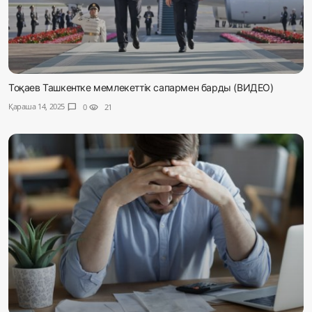
Тоқаев Ташкентке мемлекеттік сапармен барды (ВИДЕО)
Қараша 14, 2025
chat_bubble
0
visibility
21