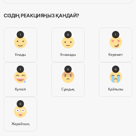
СІЗДІҢ РЕАКЦИЯҢЫЗ ҚАНДАЙ?
1
0
1
Ұнады
Ұнамады
Керемет
1
0
0
Күлкілі
Сұмдық
Қайғылы
0
Жарайсың