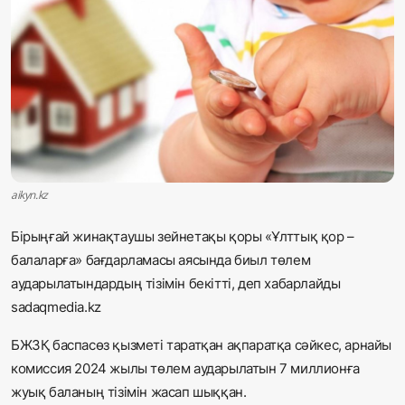
Жаңалықтар
Қоғам
Спорт
Әлем
Журналистік зерттеу
aikyn.kz
Бірыңғай жинақтаушы зейнетақы қоры «Ұлттық қор –
Қазақ тілі
балаларға» бағдарламасы аясында биыл төлем
аударылатындардың тізімін бекітті
, деп хабарлайды
sadaqmedia.kz
БЖЗҚ баспасөз қызметі таратқан ақпаратқа сәйкес, арнайы
комиссия 2024 жылы төлем аударылатын 7 миллионға
жуық баланың тізімін жасап шыққан.