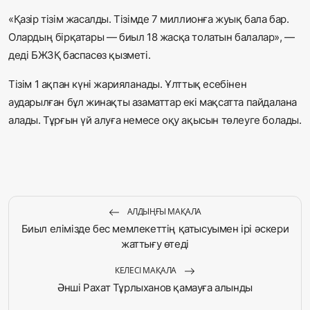
«Қазір тізім жасалды. Тізімде 7 миллионға жуық бала бар.
Олардың бірқатары — биыл 18 жасқа толатын балалар», —
деді БЖЗҚ баспасөз қызметі.
Тізім 1 ақпан күні жарияланады. Ұлттық есебінен
аударылған бұл жинақты азаматтар екі мақсатта пайдалана
алады. Тұрғын үй алуға немесе оқу ақысын төлеуге болады.
АЛДЫҢҒЫ МАҚАЛА
Биыл елімізде бес мемлекеттің қатысуымен ірі әскери
жаттығу өтеді
КЕЛЕСІ МАҚАЛА
Әнші Рахат Тұрлыханов қамауға алынды