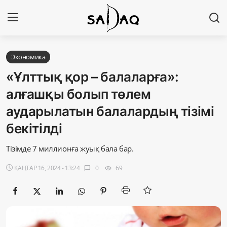
Кіру
Тіркелу
Экономика
«Ұлттық қор – балаларға»:
Басты бет
алғашқы болып төлем
аударылатын балалардың тізімі
Редакциялық байланыстар
бекітілді
Материалдарды қолдану тәртібі
Тізімде 7 миллионға жуық бала бар.
Саясат
ҚАҢТАР 16, 2024 - 13:24
0
69
chat_bubble
visibility
Sadaq TV
Экономика