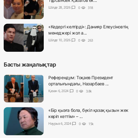
Тұрсынбек Қабатов ек...
Шілде 28, 2026
chat_bubble
0
visibility
318
«Кедергі келтірді»: Данияр Елеусіновтің
менеджері жол а...
Шілде 10, 2026
chat_bubble
0
visibility
263
Басты жаңалықтар
Референдум: Тоқаев Президент
орталығындағы, Назарбаев ...
Қазан 6, 2024
chat_bubble
0
visibility
3.8k
«Бір қызға бола, бүкіл қазақ қызын жек
көріп кеттім» – ...
Наурыз 6, 2024
chat_bubble
0
visibility
15k