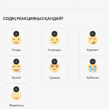
СІЗДІҢ РЕАКЦИЯҢЫЗ ҚАНДАЙ?
0
0
0
Ұнады
Ұнамады
Керемет
0
0
0
Күлкілі
Сұмдық
Қайғылы
0
Жарайсың