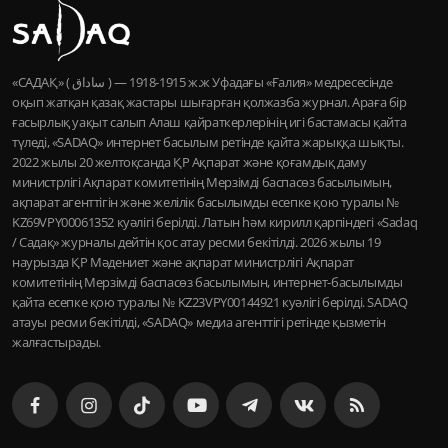
«САДАҚ» ( ساداق ) — 1915-1918 ж.ж Уфадағы «Ғалия» медресесінде
оқып жатқан қазақ жастары шығарған қолжазба журнал. Араға бір
ғасырлық уақыт салып Алаш қайраткерлерінің игі бастамасы қайта
түледі, «SADAQ» интернет басылым ретінде қайта жарыққа шықты.
2022 жылы 20 желтоқсанда ҚР Ақпарат және қоғамдық даму
министрлігі Ақпарат комитетінің Мерзімді баспасөз басылымын,
ақпарат агенттігін және желілік басылымды есепке қою туралы №
KZ69VPY00061352 куәлігі берілді. Латын һәм кирилл қарпіндегі «Sadaq
/ Садақ» журналы дейтін қос атау ресми бекітілді. 2026 жылы 19
наурызда ҚР Мәдениет және ақпарат министрлігі Ақпарат
комитетінің Мерзімді баспасөз басылымын, интернет-басылымды
қайта есепке қою туралы № KZ23VPY00144921 куәлігі берілді. SADAQ
атауы ресми бекітілді, «SADAQ» медиа агенттігі ретінде қызметін
жалғастырады.