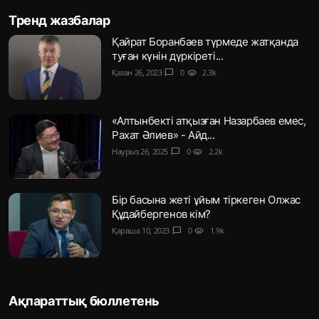
Тренд жазбалар
Қайрат Боранбаев түрмеде жатқанда
туған күнін дүркіреті...
Қазан 26, 2023
chat_bubble
0
visibility
2.3k
«Алтынбекті атқызған Назарбаев емес,
Рахат Әлиев» - Айд...
Наурыз 26, 2025
chat_bubble
0
visibility
2.2k
Бір басына жеті ұйым тіркеген Олжас
Құдайбергенов кім?
Қараша 10, 2023
chat_bubble
0
visibility
1.9k
Ақпараттық бюллетень