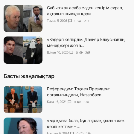
Сабыржан асаба елден кешірім сұрап,
ақталып шыққан қари...
Тамыз 5, 2026
chat_bubble
0
visibility
267
«Кедергі келтірді»: Данияр Елеусіновтің
менеджері жол а...
Шілде 10, 2026
chat_bubble
0
visibility
265
Басты жаңалықтар
Референдум: Тоқаев Президент
орталығындағы, Назарбаев ...
Қазан 6, 2024
chat_bubble
0
visibility
3.8k
«Бір қызға бола, бүкіл қазақ қызын жек
көріп кеттім» – ...
Наурыз 6, 2024
chat_bubble
0
visibility
15k