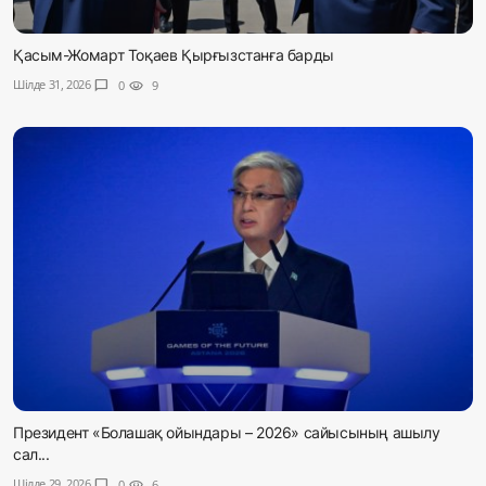
Қасым-Жомарт Тоқаев Қырғызстанға барды
Шілде 31, 2026
chat_bubble
0
visibility
9
Президент «Болашақ ойындары – 2026» сайысының ашылу
сал...
Шілде 29, 2026
chat_bubble
0
visibility
6