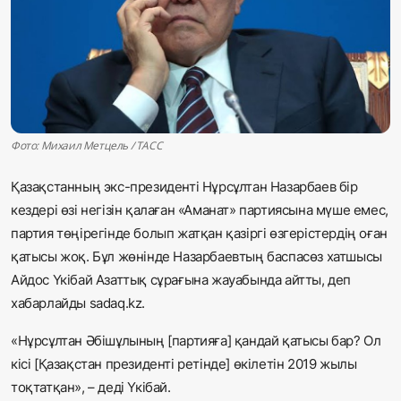
Жаңалықтар
Қоғам
Спорт
Әлем
Фото: Михаил Метцель / ТАСС
Қазақстанның экс-президенті Нұрсұлтан Назарбаев бір
Журналистік зерттеу
кездері өзі негізін қалаған «Аманат» партиясына мүше емес,
партия төңірегінде болып жатқан қазіргі өзгерістердің оған
Қазақ тілі
қатысы жоқ. Бұл жөнінде Назарбаевтың баспасөз хатшысы
Айдос Үкібай Азаттық сұрағына жауабында айтты, деп
хабарлайды sadaq.kz.
«Нұрсұлтан Әбішұлының [партияға] қандай қатысы бар? Ол
кісі [Қазақстан президенті ретінде] өкілетін 2019 жылы
тоқтатқан», – деді Үкібай.