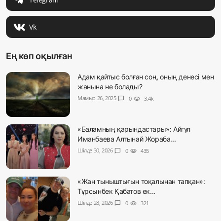
Vk
Ең көп оқылған
Адам қайтыс болған соң, оның денесі мен
жанына не болады?
Мамыр 26, 2025
chat_bubble
0
visibility
3.4k
«Баламның қарындастары»: Айгүл
Иманбаева Алтынай Жораба...
Шілде 30, 2026
chat_bubble
0
visibility
435
«Жан тыныштығын тоқалынан тапқан»:
Тұрсынбек Қабатов ек...
Шілде 28, 2026
chat_bubble
0
visibility
321