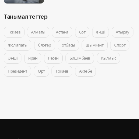
Танымал тегтер
Тоқаев
Алматы
Астана
Сот
әнші
Атырау
Жол апаты
блогер
отбасы
шымкент
Спорт
Әнші
иран
Ресей
Бишімбаев
Қылмыс
Президент
Өрт
Тоқаев
Ақтөбе