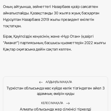
Оның айтуынша, зейнеттегі Назарбаев қазір саясатпен
айналыспайды. Қазақстанды 30 жылға жуық басқарған
Нұрсұлтан Назарбаев 2019 жылы президент өкілетін
тоқтатқан.
Бірақ Қауіпсіздік кеңесінің және «Нұр Отан» (қазіргі
"Аманат") партиясының басшысы қызметтерін 2022 жылғы
Қаңтар оқиғасына дейін сақтап келген.
АЛДЫҢҒЫ МАҚАЛА
Түркістан облысында мас күйде көлік тізгіндеген әйел 3
адамның өмірін қиды
КЕЛЕСІ МАҚАЛА
Алматы облысында жер сілкінісі тіркелді