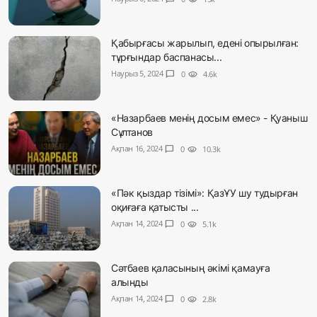
Қабырғасы жарылып, едені опырылған:
тұрғындар баспанасы...
Наурыз 5, 2024
chat_bubble
0
visibility
4.6k
«Назарбаев менің досым емес» - Қуаныш
Сұлтанов
Ақпан 16, 2024
chat_bubble
0
visibility
10.3k
«Пәк қыздар тізімі»: ҚазҰУ шу тудырған
оқиғаға қатысты ...
Ақпан 14, 2024
chat_bubble
0
visibility
5.1k
Сәтбаев қаласының әкімі қамауға
алынды
Ақпан 14, 2024
chat_bubble
0
visibility
2.8k