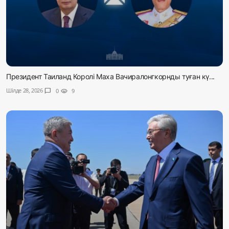
Президент Таиланд Королі Маха Вачиралонгкорнды туған кү...
Шілде 28, 2026
chat_bubble
0
visibility
9