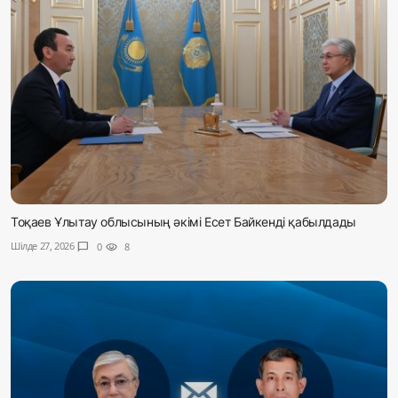
Тоқаев Ұлытау облысының әкімі Есет Байкенді қабылдады
Шілде 27, 2026
chat_bubble
0
visibility
8