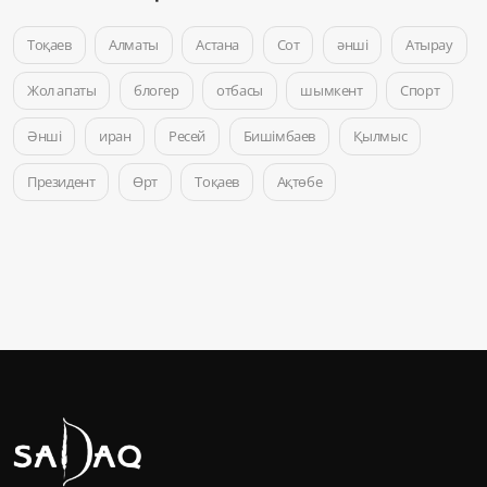
Тоқаев
Алматы
Астана
Сот
әнші
Атырау
Жол апаты
блогер
отбасы
шымкент
Спорт
Әнші
иран
Ресей
Бишімбаев
Қылмыс
Президент
Өрт
Тоқаев
Ақтөбе