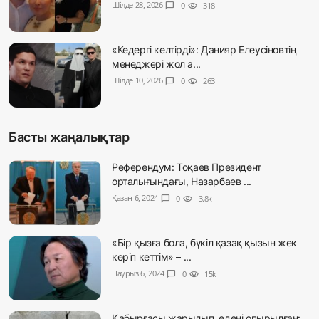
Шілде 28, 2026
chat_bubble
0
visibility
318
«Кедергі келтірді»: Данияр Елеусіновтің
менеджері жол а...
Шілде 10, 2026
chat_bubble
0
visibility
263
Басты жаңалықтар
Референдум: Тоқаев Президент
орталығындағы, Назарбаев ...
Қазан 6, 2024
chat_bubble
0
visibility
3.8k
«Бір қызға бола, бүкіл қазақ қызын жек
көріп кеттім» – ...
Наурыз 6, 2024
chat_bubble
0
visibility
15k
Қабырғасы жарылып, едені опырылған: