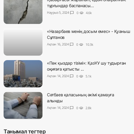
тұрғындар баспанасы...
Наурыз 5, 2024
chat_bubble
0
visibility
4.6k
«Назарбаев менің досым емес» - Қуаныш
Сұлтанов
Ақпан 16, 2024
chat_bubble
0
visibility
10.3k
«Пәк қыздар тізімі»: ҚазҰУ шу тудырған
оқиғаға қатысты ...
Ақпан 14, 2024
chat_bubble
0
visibility
5.1k
Сәтбаев қаласының әкімі қамауға
алынды
Ақпан 14, 2024
chat_bubble
0
visibility
2.8k
Танымал тегтер