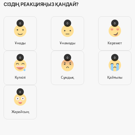
СІЗДІҢ РЕАКЦИЯҢЫЗ ҚАНДАЙ?
0
0
0
Ұнады
Ұнамады
Керемет
0
0
0
Күлкілі
Сұмдық
Қайғылы
0
Жарайсың