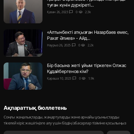
туған күнін дүркіреті...
Қазан 26, 2023
chat_bubble
0
visibility
2.3k
«Алтынбекті атқызған Назарбаев емес,
Рахат Әлиев» - Айд...
Наурыз 26, 2025
chat_bubble
0
visibility
2.2k
Бір басына жеті ұйым тіркеген Олжас
Құдайбергенов кім?
Қараша 10, 2023
chat_bubble
0
visibility
1.9k
Ақпараттық бюллетень
Соңғы жаңалықтарды, жаңартуларды және арнайы ұсыныстарды
тікелей кіріс жәшігіңізге алу үшін біздің ізбасарлар тізіміне қосылыңыз