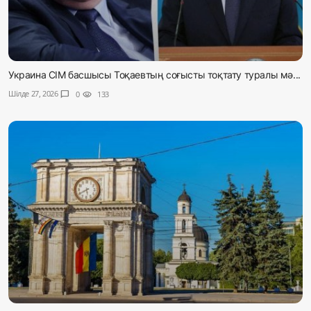
Украина СІМ басшысы Тоқаевтың соғысты тоқтату туралы мә...
Шілде 27, 2026
chat_bubble
0
visibility
133