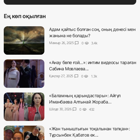
Ең көп оқылған
Адам қайтыс болған соң, оның денесі мен
жанына не болады?
Мамыр 26, 2025
chat_bubble
0
visibility
3.4k
«Анау бөпе ғой…»: интим видеосы тараған
Сабина Мовлаева...
Қаңтар 27, 2025
chat_bubble
0
visibility
1.3k
«Баламның қарындастары»: Айгүл
Иманбаева Алтынай Жораба...
Шілде 30, 2026
chat_bubble
0
visibility
432
«Жан тыныштығын тоқалынан тапқан»:
Тұрсынбек Қабатов ек...