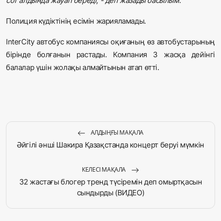
сот алдында жауап береді, - деп жазады басылым.
Полиция күдіктінің есімін жарияламады.
InterCity автобус компаниясы оқиғаның өз автобустарының
бірінде болғанын растады. Компания 3 жасқа дейінгі
балалар үшін жолақы алмайтынын атап өтті.
АЛДЫҢҒЫ МАҚАЛА
Әйгілі әнші Шакира Қазақстанда концерт беруі мүмкін
КЕЛЕСІ МАҚАЛА
32 жастағы блогер тренд түсіремін деп омыртқасын
сындырды (ВИДЕО)