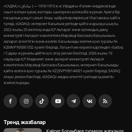
«САДАҚ» ( ساداق ) — 1915-1918 ж.ж Уфадағы «Ғалия» медресесінде
оқып жатқан қазақ жастары шығарған қолжазба журнал. Араға бір
ғасырлық уақыт салып Алаш қайраткерлерінің игі бастамасы қайта
түледі, «SADAQ» интернет басылым ретінде қайта жарыққа шықты.
2022 жылы 20 желтоқсанда ҚР Ақпарат және қоғамдық даму
министрлігі Ақпарат комитетінің Мерзімді баспасөз басылымын,
ақпарат агенттігін және желілік басылымды есепке қою туралы №
KZ69VPY00061352 куәлігі берілді. Латын һәм кирилл қарпіндегі «Sadaq
/ Садақ» журналы дейтін қос атау ресми бекітілді. 2026 жылы 19
наурызда ҚР Мәдениет және ақпарат министрлігі Ақпарат
комитетінің Мерзімді баспасөз басылымын, интернет-басылымды
қайта есепке қою туралы № KZ23VPY00144921 куәлігі берілді. SADAQ
атауы ресми бекітілді, «SADAQ» медиа агенттігі ретінде қызметін
жалғастырады.
Тренд жазбалар
Қайрат Боранбаев түрмеде жатқанда