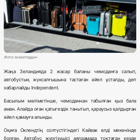
Жаңалықтар
Қоғам
Спорт
Әлем
Фото: ғаламтордан
Журналистік зерттеу
Жаңа Зеландияда 2 жасар баланы чемоданға салып,
автобустың жүксалғышына тастаған әйел ұсталды, деп
Қазақ тілі
хабарлайды Independent.
Басылым мәліметінше, чемоданнан табылған қыз бала
аман. Алайда оған қатыгездік танытып, қараусыз қалдырған
әйел қамауға алынды.
Оқиға Оклендтің солтүстігіндегі Кайвак елді мекенінде
болған. Автобус жүргізушісі аялдамада тоқтаған кезде