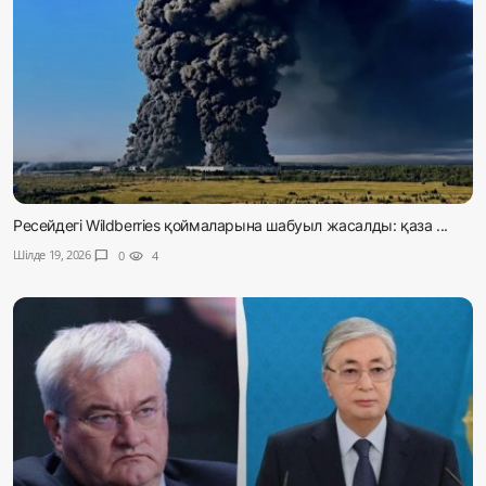
Ресейдегі Wildberries қоймаларына шабуыл жасалды: қаза ...
Шілде 19, 2026
chat_bubble
0
visibility
4