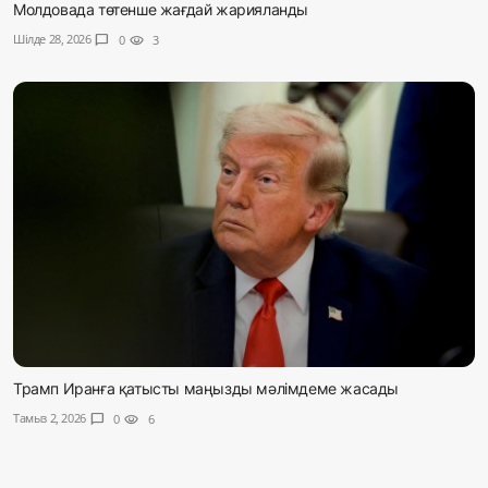
Молдовада төтенше жағдай жарияланды
Шілде 28, 2026
chat_bubble
0
visibility
3
Трамп Иранға қатысты маңызды мәлімдеме жасады
Тамыз 2, 2026
chat_bubble
0
visibility
6