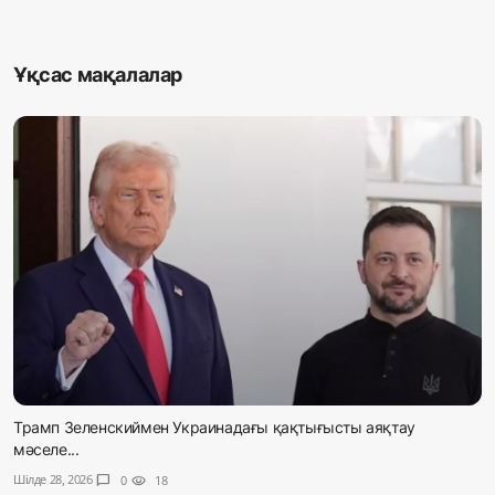
Ұқсас мақалалар
Трамп Зеленскиймен Украинадағы қақтығысты аяқтау
мәселе...
Шілде 28, 2026
chat_bubble
0
visibility
18