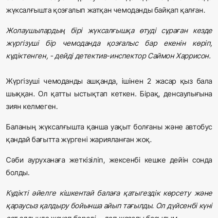
жүксалғышта қозғалып жатқан чемоданды байқап қалған.
Жолаушылардың бірі жүксалғышқа өтуді сұраған кезде
жүргізуші бір чемоданда қозғалыс бар екенін көріп,
күдіктенген, - дейді детектив-инспектор Саймон Харрисон.
Жүргізуші чемоданды ашқанда, ішінен 2 жасар қыз бала
шыққан. Ол қатты ыстықтап кеткен. Бірақ, денсаулығына
зиян келмеген.
Баланың жүксалғышта қанша уақыт болғаны және автобус
қандай бағытта жүргені жарияланған жоқ.
Сәби ауруханаға жеткізіліп, жексенбі кешке дейін сонда
болды.
Күдікті әйелге кішкентай балаға қатыгездік көрсету және
қараусыз қалдыру бойынша айып тағылды. Ол дүйсенбі күні