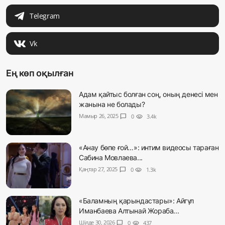
Telegram
Vk
Ең көп оқылған
Адам қайтыс болған соң, оның денесі мен
жанына не болады?
Мамыр 26, 2025
chat_bubble
0
visibility
3.4k
«Анау бөпе ғой…»: интим видеосы тараған
Сабина Мовлаева...
Қаңтар 27, 2025
chat_bubble
0
visibility
1.3k
«Баламның қарындастары»: Айгүл
Иманбаева Алтынай Жораба...
Шілде 30, 2026
chat_bubble
0
visibility
437