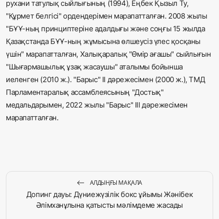
рухани татулық сыйлығының (1994), Еңбек Қызыл Ту,
"Құрмет белгісі" ордендерімен марапатталған. 2008 жылы
"БҰҰ-ның принциптеріне адалдығы және соңғы 15 жылда
Қазақстанда БҰҰ-ның жұмысына өлшеусіз үлес қосқаны
үшін" марапатталған, Халықаралық "Өмір ағашы" сыйлығын
"Шығармашылық ұзақ жасаушы" аталымы бойынша
иеленген (2010 ж.). "Барыс" ІІ дәрежесімен (2000 ж.), ТМД
Парламентаралық ассамблеясының "Достық"
медальдарымен, 2022 жылы "Барыс" III дәрежесімен
марапатталған.
АЛДЫҢҒЫ МАҚАЛА
Допинг дауы: Дүниежүзілік бокс ұйымы Жәнібек
Әлімханұлына қатысты мәлімдеме жасады