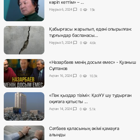
көріп кеттім» – ...
Наурыз 6, 2024
chat_bubble
0
visibility
15k
Қабырғасы жарылып, едені опырылған:
тұрғындар баспанасы...
Наурыз 5, 2024
chat_bubble
0
visibility
4.6k
«Назарбаев менің досым емес» - Қуаныш
Сұлтанов
Ақпан 16, 2024
chat_bubble
0
visibility
10.3k
«Пәк қыздар тізімі»: ҚазҰУ шу тудырған
оқиғаға қатысты ...
Ақпан 14, 2024
chat_bubble
0
visibility
5.1k
Сәтбаев қаласының әкімі қамауға
алынды