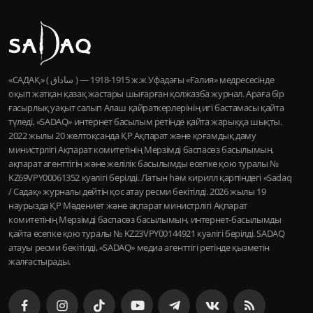
«САДАҚ» ( ساداق ) — 1915-1918 ж.ж Уфадағы «Ғалия» медресесінде
оқып жатқан қазақ жастары шығарған қолжазба журнал. Араға бір
ғасырлық уақыт салып Алаш қайраткерлерінің игі бастамасы қайта
түледі, «SADAQ» интернет басылым ретінде қайта жарыққа шықты.
2022 жылы 20 желтоқсанда ҚР Ақпарат және қоғамдық даму
министрлігі Ақпарат комитетінің Мерзімді баспасөз басылымын,
ақпарат агенттігін және желілік басылымды есепке қою туралы №
KZ69VPY00061352 куәлігі берілді. Латын һәм кирилл қарпіндегі «Sadaq
/ Садақ» журналы дейтін қос атау ресми бекітілді. 2026 жылы 19
наурызда ҚР Мәдениет және ақпарат министрлігі Ақпарат
комитетінің Мерзімді баспасөз басылымын, интернет-басылымды
қайта есепке қою туралы № KZ23VPY00144921 куәлігі берілді. SADAQ
атауы ресми бекітілді, «SADAQ» медиа агенттігі ретінде қызметін
жалғастырады.