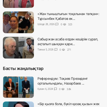
«Жан тыныштығын тоқалынан тапқан»:
Тұрсынбек Қабатов ек...
Шілде 28, 2026
chat_bubble
0
visibility
323
Сабыржан асаба елден кешірім сұрап,
ақталып шыққан қари...
Тамыз 5, 2026
chat_bubble
0
visibility
271
Басты жаңалықтар
Референдум: Тоқаев Президент
орталығындағы, Назарбаев ...
Қазан 6, 2024
chat_bubble
0
visibility
3.8k
«Бір қызға бола, бүкіл қазақ қызын жек