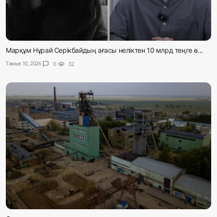
Марқұм Нұрай Серікбайдың ағасы неліктен 10 млрд теңге ө...
Тамыз 10, 2026
chat_bubble
0
visibility
32