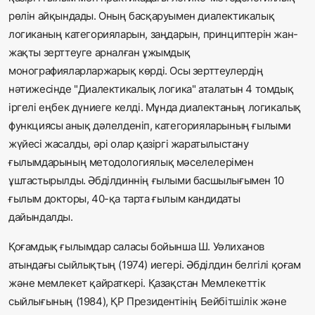
рөлін айқындады. Оның басқаруымен диалектикалық
логиканың категорияларын, заңдарын, принциптерін жан-
жақты зерттеуге арналған ұжымдық
монографияларларжарық көрді. Осы зерттеулердің
нәтижесінде "Диалектикалық логика" аталатын 4 томдық
іргелі еңбек дүниеге келді. Мұнда диалектаның логикалық
функциясы анық дәлелденіп, категорияларының ғылыми
жүйесі жасалды, әрі олар қазіргі жаратылыстану
ғылымдарының методологиялық мәселелерімен
ұштастырылды. Әбділдиннің ғылыми басшылығымен 10
ғылым докторы, 40-қа тарта ғылым кандидаты
дайындалды.
Қоғамдық ғылымдар саласы бойынша Ш. Уәлиханов
атындағы сыйлықтың (1974) иегері. Әбділдин белгілі қоғам
және мемлекет қайраткері. Қазақстан Мемлекеттік
сыйлығының (1984), ҚР Президентінің Бейбітшілік және