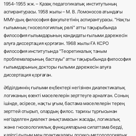
1954-1955 жж. – Қазақ педагогикалық институтының
аспирантурасы. 1958 жылы – М. В. Ломоносов атындағы
ММУ-дың философия факультетінің аспирантурасы. "Нақты
ғылымның гносеологиялық рөлі" атты тақырыбында
философия ғылымдарының кандидаты ғылыми дәрежесін
алуға диссертация қорғаған. 1968 жылы ҒА КСРО
философия институтында "Теоретикалық таным
проблемаларының бастауы" атты тақырыбында философия
ғылымдарының докторы ғылыми дәрежесін алуға
диссертация қорғаған.
Әбділдиннің ғылыми еңбектері негізінен диалектикалық
логиканың өзекті мәселелерін зерттеуге арналған. Соның
ішінде, әсіресе, нақты ұғым, бастама мәселелерін терең
зерттей отырып, олардың филос. тарихы тұрғысынан
негізделген диалект анықтамасын жасады, логикалық
және гносеологиялық функцияларына сипаттама берді,
қазіргі ғылым мен практикадағы логико-методологиялық