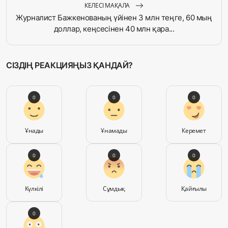
КЕЛЕСІ МАҚАЛА
Журналист Бажкенованың үйінен 3 млн теңге, 60 мың
доллар, кеңсесінен 40 млн қара...
СІЗДІҢ РЕАКЦИЯҢЫЗ ҚАНДАЙ?
0
0
0
Ұнады
Ұнамады
Керемет
0
0
0
Күлкілі
Сұмдық
Қайғылы
0