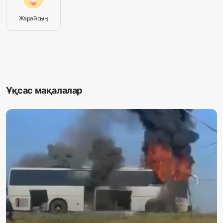
Жарайсың
Ұқсас мақалалар