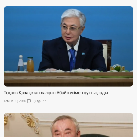
Тоқаев Қазақстан халқын Абай күнімен құттықтады
Тамыз 10, 2026
chat_bubble
0
visibility
11