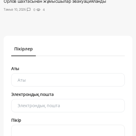
Орлов шахтасынан жұмысшылар эвакуацияланды
Тамыз 10, 2026
chat_bubble
0
visibility
4
Пікірлер
Аты
Электрондық пошта
Пікір