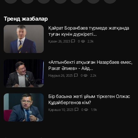
Тренд жазбалар
Қайрат Боранбаев түрмеде жатқанда
туған күнін дүркіреті...
Қазан 26, 2023
chat_bubble
0
visibility
2.3k
«Алтынбекті атқызған Назарбаев емес,
Рахат Әлиев» - Айд...
Наурыз 26, 2025
chat_bubble
0
visibility
2.2k
Бір басына жеті ұйым тіркеген Олжас
Құдайбергенов кім?
Қараша 10, 2023
chat_bubble
0
visibility
1.9k