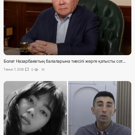
Болат Назарбаевтың балаларына тиесілі жерге қатысты сот...
Тамыз 7, 2026
chat_bubble
0
visibility
19