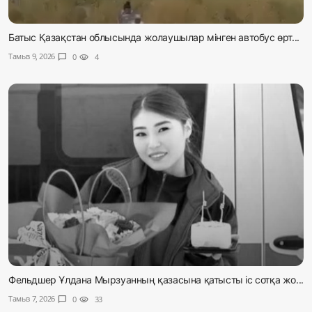
Батыс Қазақстан облысында жолаушылар мінген автобус өрт...
Тамыз 9, 2026
chat_bubble
0
visibility
4
Фельдшер Ұлдана Мырзуанның қазасына қатысты іс сотқа жо...
Тамыз 7, 2026
chat_bubble
0
visibility
33