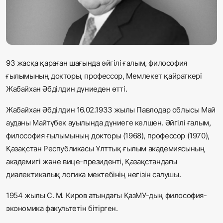
Жаңалықтар
Қоғам
Спорт
93 жасқа қараған шағында әйгілі ғалым, философия
ғылымының докторы, профессор, Мемлекет қайраткері
Әлем
Жабайхан Әбділдин дүниеден өтті.
Журналистік зерттеу
Жабайхан Әбділдин 16.02.1933 жылы Павлодар облысы Май
ауданы Майтүбек ауылында дүниеге келшен. Әйгілі ғалым,
философия ғылымының докторы (1968), профессор (1970),
Қазақ тілі
Қазақстан Республикасы Ұлттық ғылым академиясының
академигі және вице-президенті, Қазақстандағы
диалектикалық логика мектебінің негізін салушы.
1954 жылы С. М. Киров атындағы ҚазМУ-дың философия-
экономика факультетін бітірген.