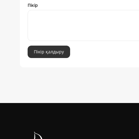
Пікір
Пікір қалдыру