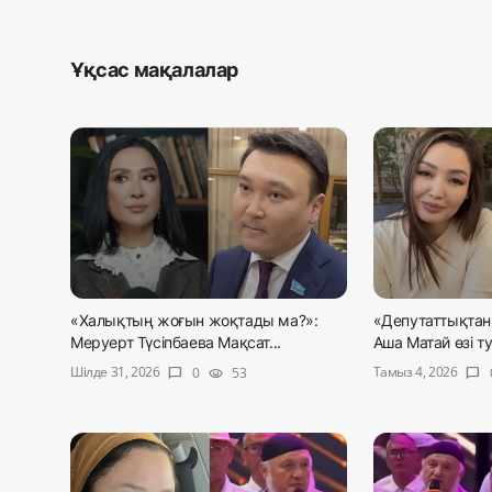
Ұқсас мақалалар
«Халықтың жоғын жоқтады ма?»:
«Депутаттықтан
Меруерт Түсіпбаева Мақсат...
Аша Матай өзі ту
Шілде 31, 2026
Тамыз 4, 2026
0
53
chat_bubble
visibility
chat_bubble