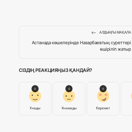
АЛДЫҢҒЫ МАҚАЛА
Астанада көшелерінде Назарбаевтың суреттері
өшіріліп жатыр
СІЗДІҢ РЕАКЦИЯҢЫЗ ҚАНДАЙ?
0
0
0
Ұнады
Ұнамады
Керемет