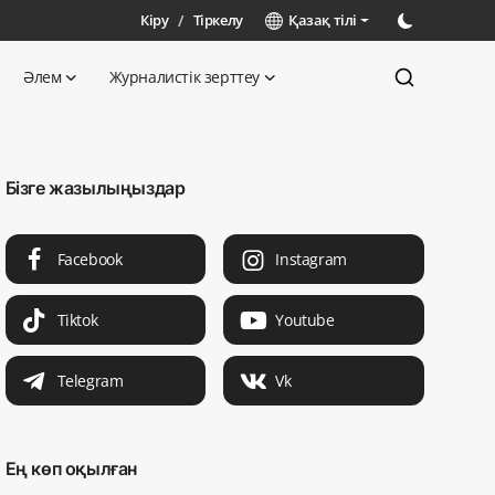
Кіру
/
Тіркелу
Қазақ тілі
Әлем
Журналистік зерттеу
Бізге жазылыңыздар
Facebook
Instagram
Tiktok
Youtube
Telegram
Vk
Ең көп оқылған