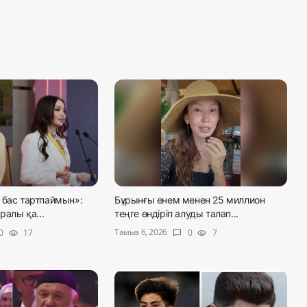
 бас тартпаймын»:
Бұрынғы енем менен 25 миллион
ралы қа...
теңге өндіріп алуды талап...
Тамыз 6, 2026
0
17
0
7
visibility
chat_bubble
visibility