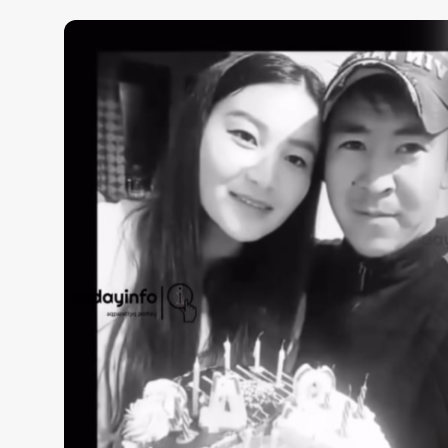
Жаңалықтар
Қоғам
Спорт
Әлем
Журналистік зерттеу
Қазақ тілі