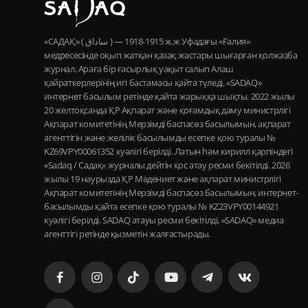
«САДАҚ» ( ساداق ) — 1915-1918 ж.ж Уфадағы «Ғалия»
медресесінде оқып жатқан қазақ жастары шығарған қолжазба
журнал. Араға бір ғасырлық уақыт салып Алаш
қайраткерлерінің игі бастамасы қайта түледі, «SADAQ»
интернет басылым ретінде қайта жарыққа шықты. 2022 жылы
20 желтоқсанда ҚР Ақпарат және қоғамдық даму министрлігі
Ақпарат комитетінің Мерзімді баспасөз басылымын, ақпарат
агенттігін және желілік басылымды есепке қою туралы №
KZ69VPY00061352 куәлігі берілді. Латын һәм кирилл қарпіндегі
«Sadaq / Садақ» журналы дейтін қос атау ресми бекітілді. 2026
жылы 19 наурызда ҚР Мәдениет және ақпарат министрлігі
Ақпарат комитетінің Мерзімді баспасөз басылымын, интернет-
басылымды қайта есепке қою туралы № KZ23VPY00144921
куәлігі берілді. SADAQ атауы ресми бекітілді, «SADAQ» медиа
агенттігі ретінде қызметін жалғастырады.