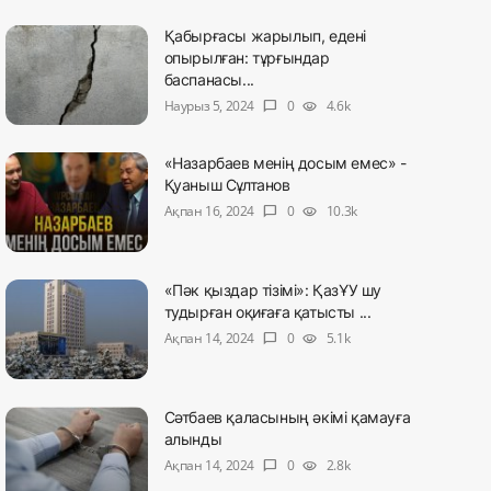
Қабырғасы жарылып, едені
опырылған: тұрғындар
баспанасы...
Наурыз 5, 2024
0
4.6k
chat_bubble
visibility
«Назарбаев менің досым емес» -
Қуаныш Сұлтанов
Ақпан 16, 2024
0
10.3k
chat_bubble
visibility
«Пәк қыздар тізімі»: ҚазҰУ шу
тудырған оқиғаға қатысты ...
Ақпан 14, 2024
0
5.1k
chat_bubble
visibility
Сәтбаев қаласының әкімі қамауға
алынды
Ақпан 14, 2024
0
2.8k
chat_bubble
visibility