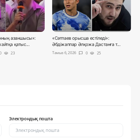
нның азаншысы»:
«Сәтпаев орысша естіледі»:
айтқа қатыс...
Әбдіжаппар Әлқожа Дастанға т...
Тамыз 6, 2026
0
23
0
25
visibility
chat_bubble
visibility
Электрондық пошта