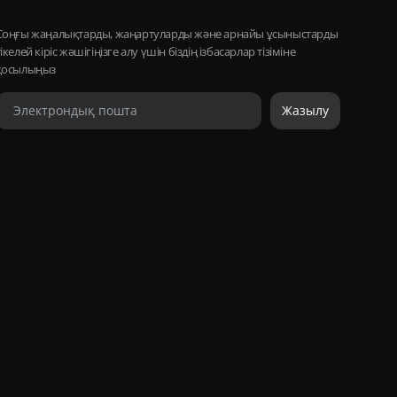
Соңғы жаңалықтарды, жаңартуларды және арнайы ұсыныстарды
тікелей кіріс жәшігіңізге алу үшін біздің ізбасарлар тізіміне
қосылыңыз
Жазылу