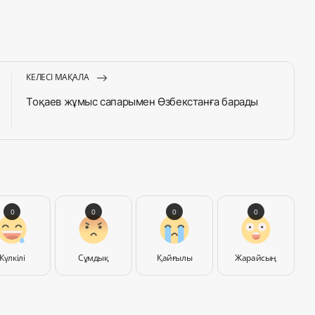
КЕЛЕСІ МАҚАЛА
Тоқаев жұмыс сапарымен Өзбекстанға барады
0
0
0
0
Күлкілі
Сұмдық
Қайғылы
Жарайсың