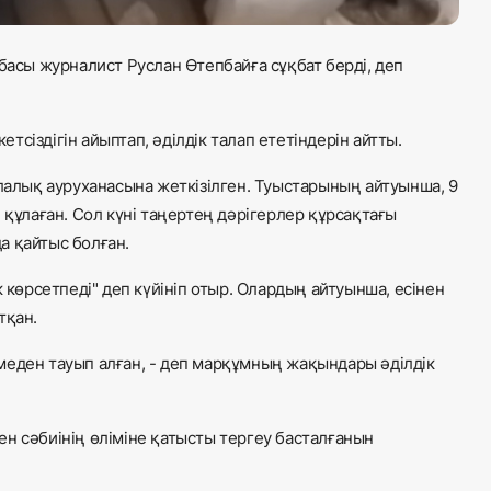
басы журналист Руслан Өтепбайға сұқбат берді, деп
сіздігін айыптап, әділдік талап ететіндерін айтты.
алалық ауруханасына жеткізілген. Туыстарының айтуынша, 9
 құлаған. Сол күні таңертең дәрігерлер құрсақтағы
да қайтыс болған.
өрсетпеді" деп күйініп отыр. Олардың айтуынша, есінен
тқан.
өлмеден тауып алған, - деп марқұмның жақындары әділдік
н сәбиінің өліміне қатысты тергеу басталғанын