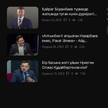
Қайрат Боранбаев түрмеде
жатқанда туған күнін дүркіреті...
Қазан 26, 2023
0
2.3k
chat_bubble
visibility
«Алтынбекті атқызған Назарбаев
емес, Рахат Әлиев» - Айд...
Наурыз 26, 2025
0
2.2k
chat_bubble
visibility
Бір басына жеті ұйым тіркеген
Олжас Құдайбергенов кім?
Қараша 10, 2023
0
1.9k
chat_bubble
visibility