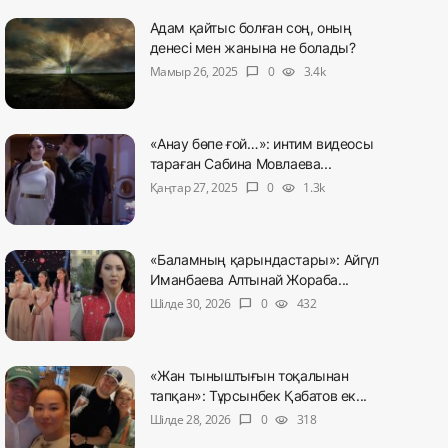
Адам қайтыс болған соң, оның
денесі мен жанына не болады?
Мамыр 26, 2025
0
3.4k
chat_bubble
visibility
«Анау бөпе ғой…»: интим видеосы
тараған Сабина Мовлаева...
Қаңтар 27, 2025
0
1.3k
chat_bubble
visibility
«Баламның қарындастары»: Айгүл
Иманбаева Алтынай Жораба...
Шілде 30, 2026
0
432
chat_bubble
visibility
«Жан тыныштығын тоқалынан
тапқан»: Тұрсынбек Қабатов ек...
Шілде 28, 2026
0
318
chat_bubble
visibility