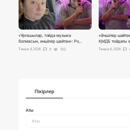
«Ұрғашылар, тойда музыка
«Әншілер шайта
болмасын, әншілер шайтан»: Ро...
ҚМДБ тойдағы ж
Тамыз 4, 2026
Тамыз 4, 2026
0
102
chat_bubble
visibility
chat_bubble
Пікірлер
Аты