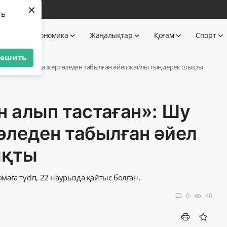
×
бі
ть
 TV
Экономика
Жаңалықтар
Қоғам
Спорт
решить
у ауруханасында жертөледен табылған әйел жайлы тың дерек шықты
 алып тастаған»: Шу
өледен табылған әйел
ықты
омаға түсіп, 22 наурызда қайтыс болған.
0
48
chat_bubble
visibility