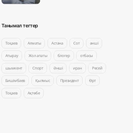
Танымал тегтер
Тоқаев
Алматы
Астана
Сот
әнші
Атырау
Жол апаты
блогер
отбасы
шымкент
Спорт
Әнші
иран
Ресей
Бишімбаев
Қылмыс
Президент
Өрт
Тоқаев
Ақтөбе