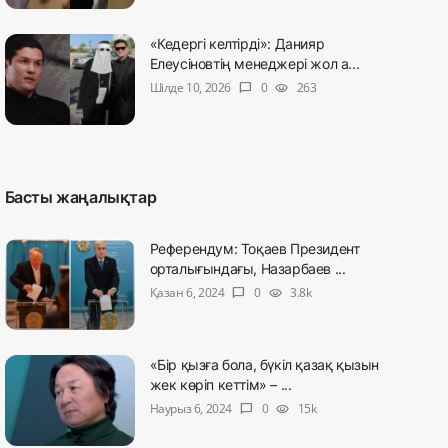
«Кедергі келтірді»: Данияр
Елеусіновтің менеджері жол а...
Шілде 10, 2026
0
263
chat_bubble
visibility
Басты жаңалықтар
Референдум: Тоқаев Президент
орталығындағы, Назарбаев ...
Қазан 6, 2024
0
3.8k
chat_bubble
visibility
«Бір қызға бола, бүкіл қазақ қызын
жек көріп кеттім» – ...
Наурыз 6, 2024
0
15k
chat_bubble
visibility