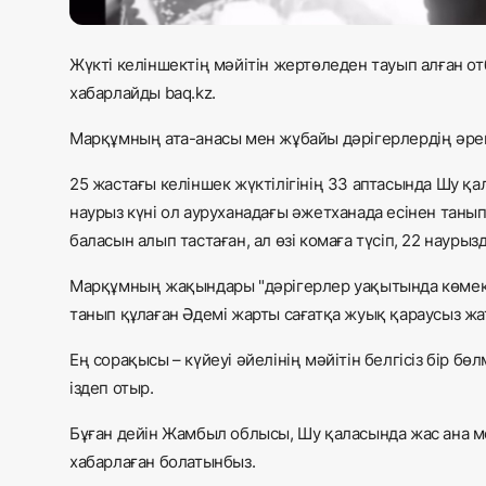
Жүкті келіншектің мәйітін жертөледен тауып алған от
хабарлайды baq.kz.
Марқұмның ата-анасы мен жұбайы дәрігерлердің әрекет
25 жастағы келіншек жүктілігінің 33 аптасында Шу қ
наурыз күні ол ауруханадағы әжетханада есінен танып
баласын алып тастаған, ал өзі комаға түсіп, 22 наурыз
Марқұмның жақындары "дәрігерлер уақытында көмек к
танып құлаған Әдемі жарты сағатқа жуық қараусыз жа
Ең сорақысы – күйеуі әйелінің мәйітін белгісіз бір б
іздеп отыр.
Бұған дейін Жамбыл облысы, Шу қаласында жас ана ме
хабарлаған болатынбыз.