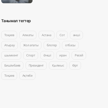
Танымал тегтер
Тоқаев
Алматы
Астана
Сот
әнші
Атырау
Жол апаты
блогер
отбасы
шымкент
Спорт
Әнші
иран
Ресей
Бишімбаев
Президент
Қылмыс
Өрт
Тоқаев
Ақтөбе