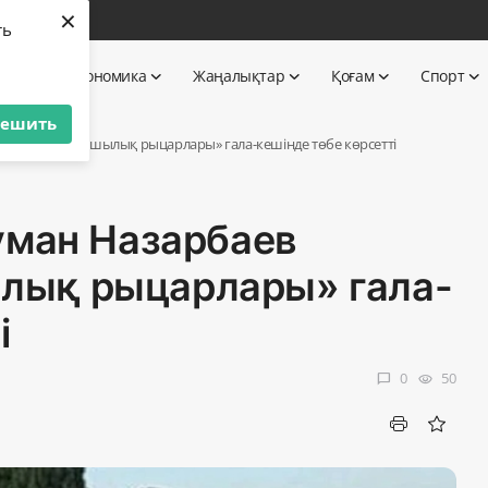
×
бі
ть
 TV
Экономика
Жаңалықтар
Қоғам
Спорт
решить
ндағы «Рақымшылық рыцарлары» гала-кешінде төбе көрсетті
уман Назарбаев
лық рыцарлары» гала-
і
0
50
chat_bubble
visibility