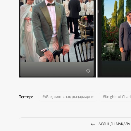
«Рақымшылық рыцарлары»
Knights of Chari
Тегтер:
АЛДЫҢҒЫ МАҚАЛА