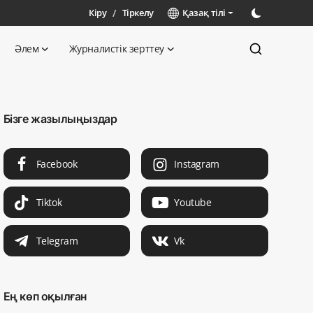
Кіру
/
Тіркелу
Қазақ тілі
Әлем
Журналистік зерттеу
Бізге жазылыңыздар
Facebook
Instagram
Tiktok
Youtube
Telegram
Vk
Ең көп оқылған