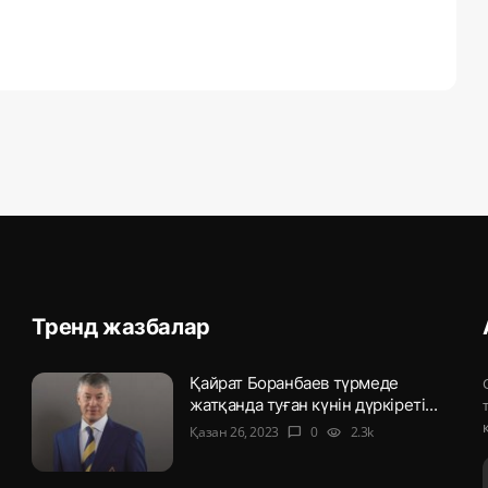
Тренд жазбалар
Қайрат Боранбаев түрмеде
жатқанда туған күнін дүркіреті...
Қазан 26, 2023
0
2.3k
chat_bubble
visibility