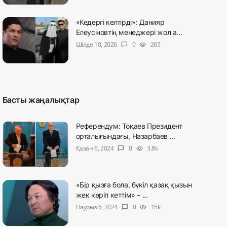
«Кедергі келтірді»: Данияр
Елеусіновтің менеджері жол а...
Шілде 10, 2026
0
265
chat_bubble
visibility
Басты жаңалықтар
Референдум: Тоқаев Президент
орталығындағы, Назарбаев ...
Қазан 6, 2024
0
3.8k
chat_bubble
visibility
«Бір қызға бола, бүкіл қазақ қызын
жек көріп кеттім» – ...
Наурыз 6, 2024
0
15k
chat_bubble
visibility