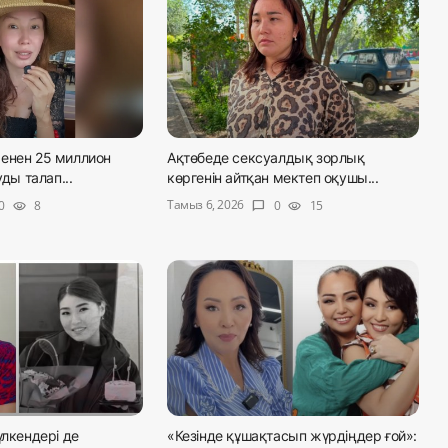
енен 25 миллион
Ақтөбеде сексуалдық зорлық
уды талап...
көргенін айтқан мектеп оқушы...
Тамыз 6, 2026
0
8
0
15
visibility
chat_bubble
visibility
үлкендері де
«Кезінде құшақтасып жүрдіңдер ғой»: