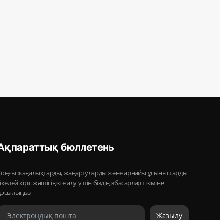
Ақпараттық бюллетень
Соңғы жаңалықтарды, жаңартуларды және арнайы ұсыныстарды
тікелей кіріс жәшігіңізге алу үшін біздің ізбасарлар тізіміне
қосылыңыз
Жазылу