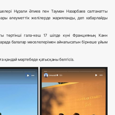
шелері Нұрали Әлиев пен Тауман Назарбаев салтанатты
лары әлеуметтік желілерде жарияланды, деп хабарлайды
тты төртінші гала-кеш 17 шілде күні Францияның Канн
шарада балалар мәселелерімен айналысатын бірнеше ұйым
ға қандай мәртебеде қатысқаны белгісіз.