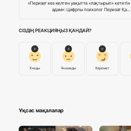
«Перизат кез келген уақытта «лақтырып» кететін
адам»: Цифрлы психолог Перизат Қа...
СІЗДІҢ РЕАКЦИЯҢЫЗ ҚАНДАЙ?
0
0
0
Ұнады
Ұнамады
Керемет
Ұқсас мақалалар