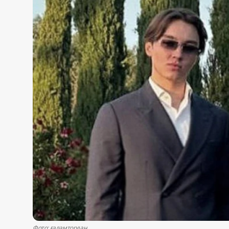
Жаңалықтар
Қоғам
Спорт
Әлем
Журналистік зерттеу
Қазақ тілі
Фото: ғаламтордан