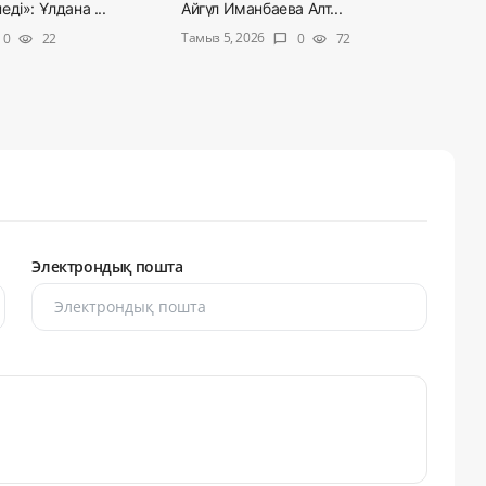
ді»: Ұлдана ...
Айгүл Иманбаева Алт...
Тамыз 5, 2026
0
22
0
72
visibility
chat_bubble
visibility
Электрондық пошта