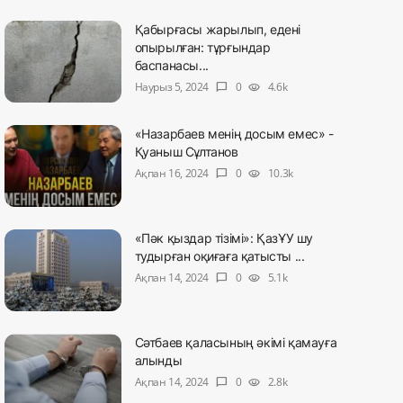
Қабырғасы жарылып, едені
опырылған: тұрғындар
баспанасы...
Наурыз 5, 2024
0
4.6k
chat_bubble
visibility
«Назарбаев менің досым емес» -
Қуаныш Сұлтанов
Ақпан 16, 2024
0
10.3k
chat_bubble
visibility
«Пәк қыздар тізімі»: ҚазҰУ шу
тудырған оқиғаға қатысты ...
Ақпан 14, 2024
0
5.1k
chat_bubble
visibility
Сәтбаев қаласының әкімі қамауға
алынды
Ақпан 14, 2024
0
2.8k
chat_bubble
visibility