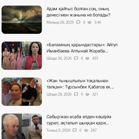
Адам қайтыс болған соң, оның
денесі мен жанына не болады?
Мамыр 26, 2025
0
3.4k
chat_bubble
visibility
«Баламның қарындастары»: Айгүл
Иманбаева Алтынай Жораба...
Шілде 30, 2026
0
435
chat_bubble
visibility
«Жан тыныштығын тоқалынан
тапқан»: Тұрсынбек Қабатов ек...
Шілде 28, 2026
0
321
chat_bubble
visibility
Сабыржан асаба елден кешірім
сұрап, ақталып шыққан қари...
Тамыз 5, 2026
0
267
chat_bubble
visibility