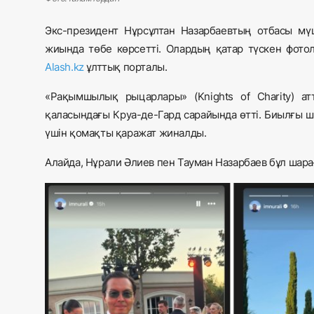
Экс-президент Нұрсұлтан Назарбаевтың отбасы мү
жиында төбе көрсетті. Олардың қатар түскен фото
Alash.kz
ұлттық порталы.
«Рақымшылық рыцарлары» (Knights of Charity) а
қаласындағы Круа-де-Гард сарайында өтті. Биылғы 
үшін қомақты қаражат жиналды.
Алайда, Нұрали Әлиев пен Тауман Назарбаев бұл шара