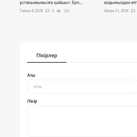
ұстанымымызға қайшы»: Ерл...
алдымыздан өтпе
Тамыз 4, 2026
Шілде 31, 2026
0
123
chat_bubble
visibility
chat_bubble
Пікірлер
Аты
Пікір