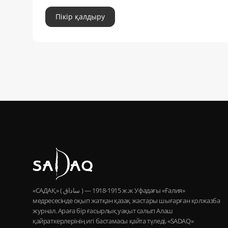
Пікір қалдыру
«САДАҚ» ( ساداق ) — 1915-1918 ж.ж Уфадағы «Ғалия»
медресесінде оқып жатқан қазақ жастары шығарған қолжазба
журнал. Араға бір ғасырлық уақыт салып Алаш
қайраткерлерінің игі бастамасы қайта түледі, «SADAQ»