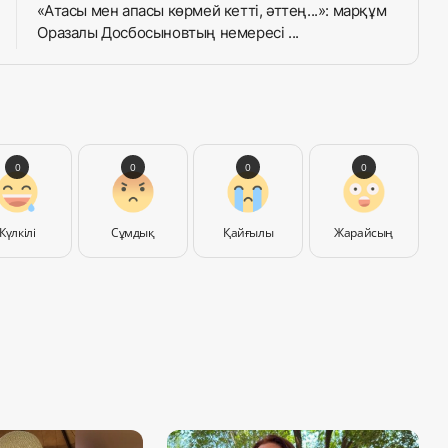
«Атасы мен апасы көрмей кетті, әттең...»: марқұм
Оразалы Досбосыновтың немересі ...
0
0
0
0
Күлкілі
Сұмдық
Қайғылы
Жарайсың