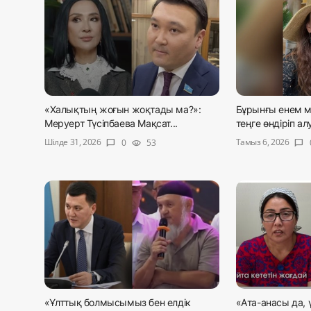
«Халықтың жоғын жоқтады ма?»:
Бұрынғы енем м
Меруерт Түсіпбаева Мақсат...
теңге өндіріп ал
Шілде 31, 2026
Тамыз 6, 2026
0
53
chat_bubble
visibility
chat_bubble
«Ұлттық болмысымыз бен елдік
«Ата-анасы да, 