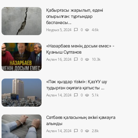
Қабырғасы жарылып, едені
опырылған: тұрғындар
баспанасы...
Наурыз 5, 2024
0
4.6k
chat_bubble
visibility
«Назарбаев менің досым емес» -
Қуаныш Сұлтанов
Ақпан 16, 2024
0
10.3k
chat_bubble
visibility
«Пәк қыздар тізімі»: ҚазҰУ шу
тудырған оқиғаға қатысты ...
Ақпан 14, 2024
0
5.1k
chat_bubble
visibility
Сәтбаев қаласының әкімі қамауға
алынды
Ақпан 14, 2024
0
2.8k
chat_bubble
visibility