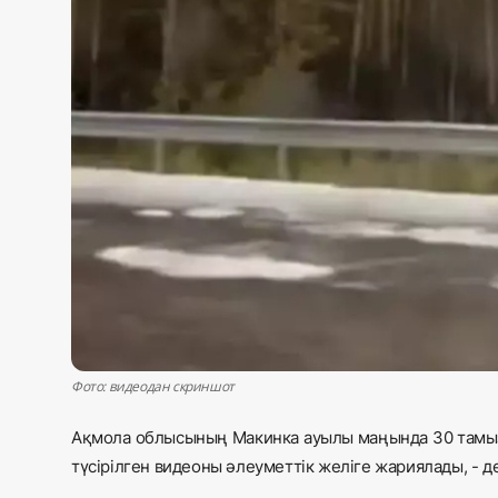
Жаңалықтар
Қоғам
Спорт
Әлем
Журналистік зерттеу
Қазақ тілі
Фото: видеодан скриншот
Ақмола облысының Макинка ауылы маңында 30 тамызд
түсірілген видеоны әлеуметтік желіге жариялады, - 