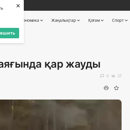
×
бі
ть
 TV
Экономика
Жаңалықтар
Қоғам
Спорт
решить
аяғында қар жауды
0
27
chat_bubble
visibility