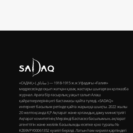
«САДАҚ» ( ساداق ) — 1915-1918 ж.ж Уфадағы «Ғалия»
медресесінде оқып жатқан қазақ жастары шығарған қолжазба
журнал. Араға бір ғасырлық уақыт салып Алаш
қайраткерлерінің игі бастамасы қайта түледі, «SADAQ»
интернет басылым ретінде қайта жарыққа шықты. 2022 жылы
20 желтоқсанда ҚР Ақпарат және қоғамдық даму министрлігі
Ақпарат комитетінің Мерзімді баспасөз басылымын, ақпарат
агенттігін және желілік басылымды есепке қою туралы №
KZ69VPY00061352 куәлігі берілді. Латын һәм кирилл қарпіндегі