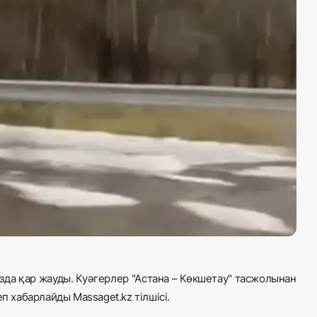
а қар жауды. Куәгерлер "Астана – Көкшетау" тасжолынан
деп хабарлайды
Massaget.kz
тілшісі.