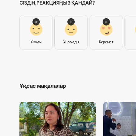
СІЗДІҢ РЕАКЦИЯҢЫЗ ҚАНДАЙ?
0
0
0
Ұнады
Ұнамады
Керемет
Ұқсас мақалалар