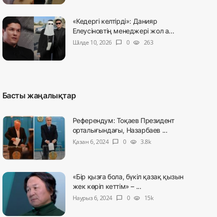
«Кедергі келтірді»: Данияр
Елеусіновтің менеджері жол а...
Шілде 10, 2026
0
263
chat_bubble
visibility
Басты жаңалықтар
Референдум: Тоқаев Президент
орталығындағы, Назарбаев ...
Қазан 6, 2024
0
3.8k
chat_bubble
visibility
«Бір қызға бола, бүкіл қазақ қызын
жек көріп кеттім» – ...
Наурыз 6, 2024
0
15k
chat_bubble
visibility