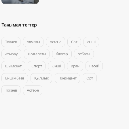
Танымал тегтер
Тоқаев
Алматы
Астана
Сот
әнші
Атырау
Жол апаты
блогер
отбасы
шымкент
Спорт
Әнші
иран
Ресей
Бишімбаев
Қылмыс
Президент
Өрт
Тоқаев
Ақтөбе