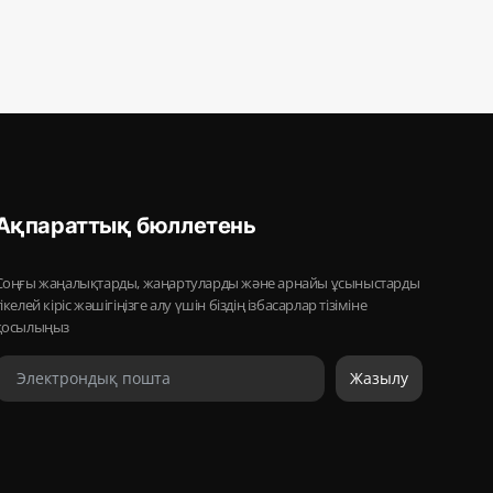
Ақпараттық бюллетень
Соңғы жаңалықтарды, жаңартуларды және арнайы ұсыныстарды
тікелей кіріс жәшігіңізге алу үшін біздің ізбасарлар тізіміне
қосылыңыз
Жазылу