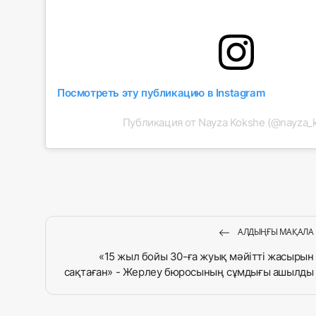
Посмотреть эту публикацию в Instagram
Публикация от Nayza Kokshe (@nayza_
АЛДЫҢҒЫ МАҚАЛА
«15 жыл бойы 30-ға жуық мәйітті жасырын
сақтаған» - Жерлеу бюросының сұмдығы ашылды