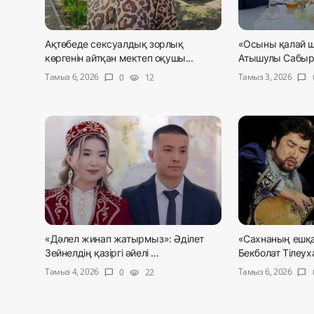
Ақтөбеде сексуалдық зорлық
«Осыны қалай 
көргенін айтқан мектеп оқушы...
Атышулы Сабырж
Тамыз 6, 2026
Тамыз 3, 2026
0
12
chat_bubble
visibility
chat_bubble
«Дәлел жинап жатырмыз»: Әділет
«Сахнаның ешқа
Зейнелдің қазіргі әйелі ...
Бекболат Тілеуха
Тамыз 4, 2026
Тамыз 6, 2026
0
22
chat_bubble
visibility
chat_bubble