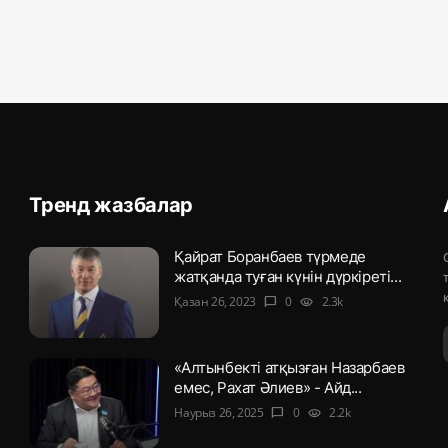
Тренд жазбалар
Қайрат Боранбаев түрмеде
жатқанда туған күнін дүркіреті...
Қазан 26, 2023
0
2.3k
chat_bubble
visibility
«Алтынбекті атқызған Назарбаев
емес, Рахат Әлиев» - Айд...
Наурыз 26, 2025
0
2.2k
chat_bubble
visibility