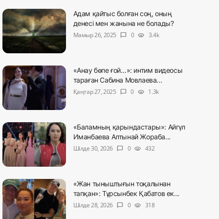
Адам қайтыс болған соң, оның
денесі мен жанына не болады?
Мамыр 26, 2025
0
3.4k
chat_bubble
visibility
«Анау бөпе ғой…»: интим видеосы
тараған Сабина Мовлаева...
Қаңтар 27, 2025
0
1.3k
chat_bubble
visibility
«Баламның қарындастары»: Айгүл
Иманбаева Алтынай Жораба...
Шілде 30, 2026
0
432
chat_bubble
visibility
«Жан тыныштығын тоқалынан
тапқан»: Тұрсынбек Қабатов ек...
Шілде 28, 2026
0
318
chat_bubble
visibility