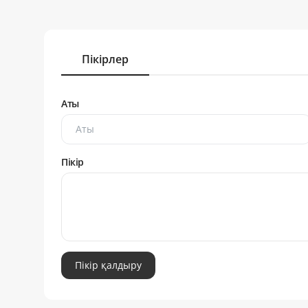
Пікірлер
Аты
Пікір
Пікір қалдыру