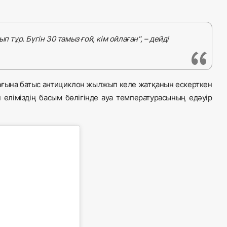
 тұр. Бүгін 30 тамыз ғой, кім ойлаған", – дейді
мағына батыс антициклон жылжып келе жатқанын ескерткен
 еліміздің басым бөлігінде ауа температурасының едәуір