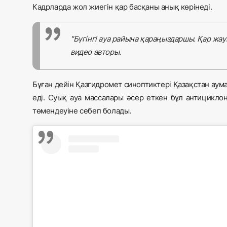
Кадрларда жол жиегін қар басқаны анық көрінеді.
"Бүгінгі ауа райына қараңыздаршы. Қар жауып
видео авторы.
Бұған дейін Қазгидромет синоптиктері Қазақстан ау
еді. Суық ауа массалары әсер еткен бұл антициклон
төмендеуіне себеп болады.