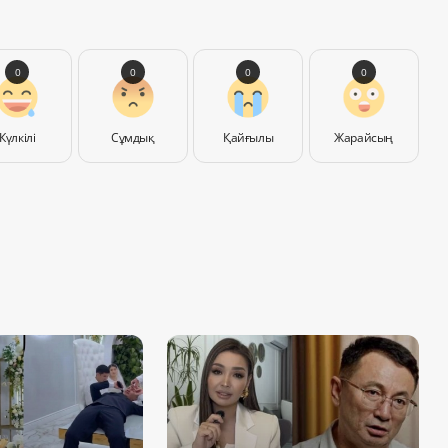
0
0
0
0
Күлкілі
Сұмдық
Қайғылы
Жарайсың