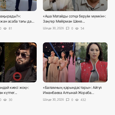
шақырады?»:
«Аша Матайды сотқа беруім мүмкін»:
ан асаба тағы да...
Заңгер Мейірман Шеке...
Шілде 30, 2026
0
81
0
54
visibility
chat_bubble
visibility
ндай киесі жоқ»:
«Баламның қарындастары»: Айгүл
н күтпег...
Иманбаева Алтынай Жораба...
Шілде 30, 2026
0
30
0
432
visibility
chat_bubble
visibility