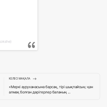
kokshe)
КЕЛЕСІ МАҚАЛА
«Меркі ауруханасына барсаң, тірі шықпайсың: қан
алмақ болған дәрігерлер баланың ...