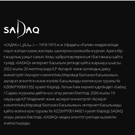
«САДАҚ» ( ساداق ) — 1915-1918 ж.ж Уфадағы «Ғалия» медресесінде
оқып жатқан қазақ жастары шығарған қолжазба журнал. Араға бір
ғасырлық уақыт салып Алаш қайраткерлерінің игі бастамасы қайта
түледі, «SADAQ» интернет басылым ретінде қайта жарыққа шықты.
2022 жылы 20 желтоқсанда ҚР Ақпарат және қоғамдық даму
министрлігі Ақпарат комитетінің Мерзімді баспасөз басылымын,
ақпарат агенттігін және желілік басылымды есепке қою туралы №
KZ69VPY00061352 куәлігі берілді. Латын һәм кирилл қарпіндегі «Sadaq
/ Садақ» журналы дейтін қос атау ресми бекітілді. 2026 жылы 19
наурызда ҚР Мәдениет және ақпарат министрлігі Ақпарат
комитетінің Мерзімді баспасөз басылымын, интернет-басылымды
қайта есепке қою туралы № KZ23VPY00144921 куәлігі берілді. SADAQ
атауы ресми бекітілді, «SADAQ» медиа агенттігі ретінде қызметін
жалғастырады.