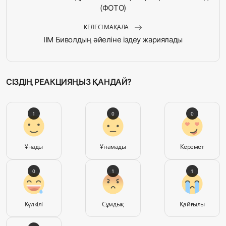
(ФОТО)
КЕЛЕСІ МАҚАЛА
ІІМ Биволдың әйеліне іздеу жариялады
СІЗДІҢ РЕАКЦИЯҢЫЗ ҚАНДАЙ?
1
0
0
Ұнады
Ұнамады
Керемет
0
1
1
Күлкілі
Сұмдық
Қайғылы