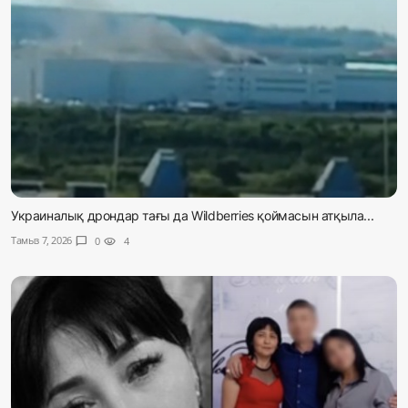
Украиналық дрондар тағы да Wildberries қоймасын атқыла...
Тамыз 7, 2026
chat_bubble
0
visibility
4