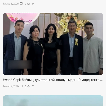
Тамыз 6, 2026
chat_bubble
0
visibility
9
Нұрай Серікбайдың туыстары айыпталушыдан 10 млрд теңге ...
Тамыз 7, 2026
chat_bubble
0
visibility
7