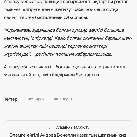
Атырау облыстық полиция департаменті ақпартты растап,
"өзін-өзі өлтіруге дейін жеткізу" бабы бойынша сотқа
дейінгі тергеу басталғанын хабарлады.
“Құрманғазы ауданында болған суицид фактісі бойынша
қылмыстық іс тіркелді. Қазір болған оқиғаның барлық мән-
жайын анықтау үшін кешенді тергеу әрекеттері
жүргізілуде”, – делінген полиция хабарламасында.
Атырау облысы әкімдігі болған оқиғаны полиция тергеп
жатқанын айтып, пікір білдіруден бас тартты.
Атырау
шенеунік
Тегтер:
АЛДЫҢҒЫ МАҚАЛА
Әлемге әйгілі Андреа Бочелли қазақтың шапанын киді