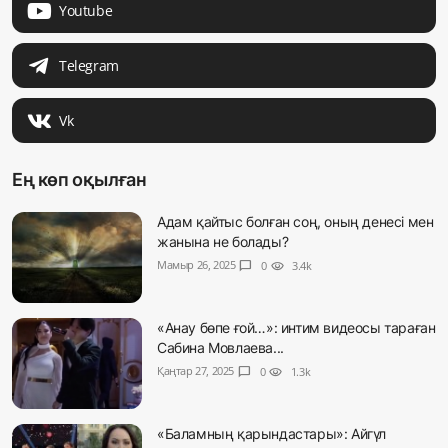
Youtube
Telegram
Vk
Ең көп оқылған
Адам қайтыс болған соң, оның денесі мен
жанына не болады?
Мамыр 26, 2025
chat_bubble
0
visibility
3.4k
«Анау бөпе ғой…»: интим видеосы тараған
Сабина Мовлаева...
Қаңтар 27, 2025
chat_bubble
0
visibility
1.3k
«Баламның қарындастары»: Айгүл