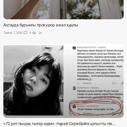
Ақтауда бұрынғы прокурор ажал құшты
Тамыз 7, 2026
chat_bubble
0
visibility
24
«72 рет пышақ тығар едім»: Нұрай Серікбайға қатысты пік...