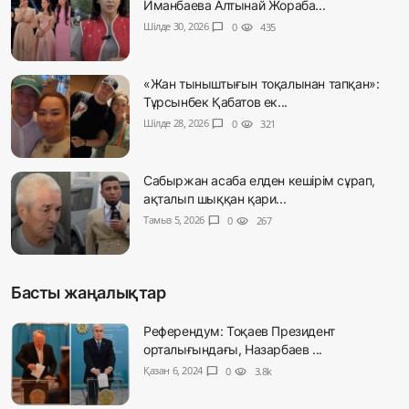
Иманбаева Алтынай Жораба...
Шілде 30, 2026
chat_bubble
0
visibility
435
«Жан тыныштығын тоқалынан тапқан»:
Тұрсынбек Қабатов ек...
Шілде 28, 2026
chat_bubble
0
visibility
321
Сабыржан асаба елден кешірім сұрап,
ақталып шыққан қари...
Тамыз 5, 2026
chat_bubble
0
visibility
267
Басты жаңалықтар
Референдум: Тоқаев Президент
орталығындағы, Назарбаев ...
Қазан 6, 2024
chat_bubble
0
visibility
3.8k