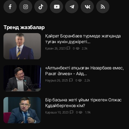
Тренд жазбалар
Қайрат Боранбаев түрмеде жатқанда
туған күнін дүркіреті...
Қазан 26, 2023
chat_bubble
0
visibility
2.3k
«Алтынбекті атқызған Назарбаев емес,
Рахат Әлиев» - Айд...
Наурыз 26, 2025
chat_bubble
0
visibility
2.2k
Бір басына жеті ұйым тіркеген Олжас
Құдайбергенов кім?
Қараша 10, 2023
chat_bubble
0
visibility
1.9k