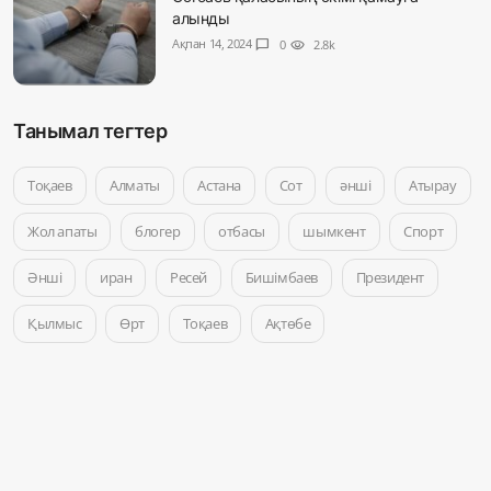
алынды
Ақпан 14, 2024
chat_bubble
0
visibility
2.8k
Танымал тегтер
Тоқаев
Алматы
Астана
Сот
әнші
Атырау
Жол апаты
блогер
отбасы
шымкент
Спорт
Әнші
иран
Ресей
Бишімбаев
Президент
Қылмыс
Өрт
Тоқаев
Ақтөбе