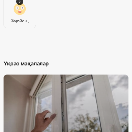
0
Жарайсың
Ұқсас мақалалар