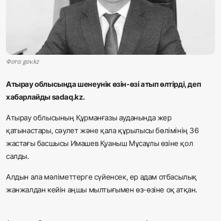
Жаңалықтар
Қоғам
Спорт
Фото: gov.kz
Әлем
Атырау облысында шенеунік өзін-өзі атып өлтірді, деп
хабарлайды sadaq.kz.
Журналистік зерттеу
Атырау облысының Құрманғазы ауданында жер
қатынастары, сәулет және қала құрылысы бөлімінің 36
Қазақ тілі
жастағы басшысы Имашев Қуаныш Мұсаұлы өзіне қол
салды.
Алдын ала мәліметтерге сүйенсек, ер адам отбасылық
жанжалдан кейін аңшы мылтығымен өз-өзіне оқ атқан.