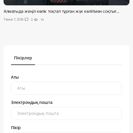
Алматыда жеңіл көлік тоқтап тұрған жүк көлігімен соқтығ...
Тамыз 7, 2026
chat_bubble
0
visibility
14
Пікірлер
Аты
Электрондық пошта
Пікір