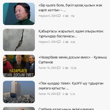
«Бір қызға бола, бүкіл қазақ қызын жек
көріп кеттім» – ...
Наурыз 6, 2024
chat_bubble
0
visibility
15k
Қабырғасы жарылып, едені опырылған:
тұрғындар баспанасы...
Наурыз 5, 2024
chat_bubble
0
visibility
4.6k
«Назарбаев менің досым емес» - Қуаныш
Сұлтанов
Ақпан 16, 2024
chat_bubble
0
visibility
10.3k
«Пәк қыздар тізімі»: ҚазҰУ шу тудырған
оқиғаға қатысты ...
Ақпан 14, 2024
chat_bubble
0
visibility
5.1k
Сәтбаев қаласының әкімі қамауға