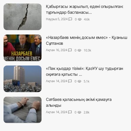
Қабырғасы жарылып, едені опырылған:
тұрғындар баспанасы...
Наурыз 5, 2024
chat_bubble
0
visibility
4.6k
«Назарбаев менің досым емес» - Қуаныш
Сұлтанов
Ақпан 16, 2024
chat_bubble
0
visibility
10.3k
«Пәк қыздар тізімі»: ҚазҰУ шу тудырған
оқиғаға қатысты ...
Ақпан 14, 2024
chat_bubble
0
visibility
5.1k
Сәтбаев қаласының әкімі қамауға
алынды
Ақпан 14, 2024
chat_bubble
0
visibility
2.8k