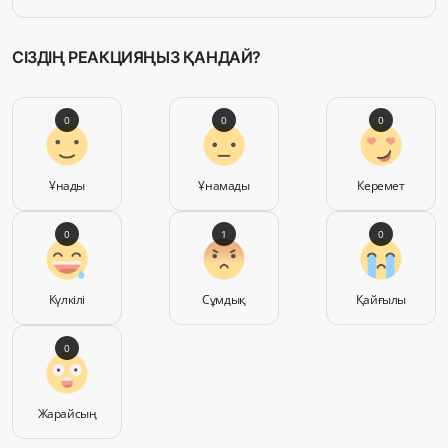
СІЗДІҢ РЕАКЦИЯҢЫЗ ҚАНДАЙ?
0
0
0
Ұнады
Ұнамады
Керемет
0
1
0
Күлкілі
Сұмдық
Қайғылы
0
Жарайсың