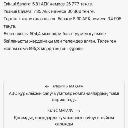
Екінші балаға: 6,81 АЕК немесе 26 777 теңге.
Үшінші балаға: 7,85 АЕК немесе 30 866 теңге.
Төртінші және одан да көп балаға: 8,90 АЕК немесе 34 995
теңге.
Өткен жылы 504,4 мың адам бала туу мен күтіміне
байланысты жәрдемақы мен төлемдер алған. Төленген
жалпы сома 895,3 млрд теңгені құрады.
АЛДЫҢҒЫ МАҚАЛА
АЭС құрылысын салуға үміткер компаниялардың тізімі
жарияланды
КЕЛЕСІ МАҚАЛА
Қоғамдық орындарда тұмшаланып киінуге тыйым
салынды