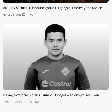
АҚШ әкімшілігінің Иранға қатысты қадамы Венесуэла мұнай...
Наурыз 3, 2026
chat_bubble
0
visibility
13
Қазақ футболы бір ай ішінде үш бірдей жас спортшысынан ...
Қазан 17, 2025
chat_bubble
0
visibility
140