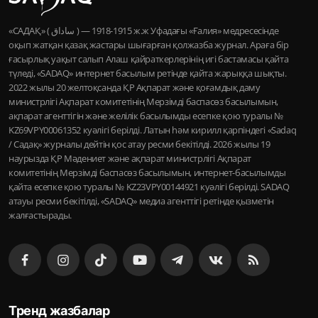
«САДАҚ» ( ساداق ) — 1915-1918 ж.ж Уфадағы «Ғалия» медресесінде
оқып жатқан қазақ жастары шығарған қолжазба журнал. Араға бір
ғасырлық уақыт салып Алаш қайраткерлерінің игі бастамасы қайта
түледі, «SADAQ» интернет басылым ретінде қайта жарыққа шықты.
2022 жылы 20 желтоқсанда ҚР Ақпарат және қоғамдық даму
министрлігі Ақпарат комитетінің Мерзімді баспасөз басылымын,
ақпарат агенттігін және желілік басылымды есепке қою туралы №
KZ69VPY00061352 куәлігі берілді. Латын һәм кирилл қарпіндегі «Sadaq
/ Садақ» журналы дейтін қос атау ресми бекітілді. 2026 жылы 19
наурызда ҚР Мәдениет және ақпарат министрлігі Ақпарат
комитетінің Мерзімді баспасөз басылымын, интернет-басылымды
қайта есепке қою туралы № KZ23VPY00144921 куәлігі берілді. SADAQ
атауы ресми бекітілді, «SADAQ» медиа агенттігі ретінде қызметін
жалғастырады.
Тренд жазбалар