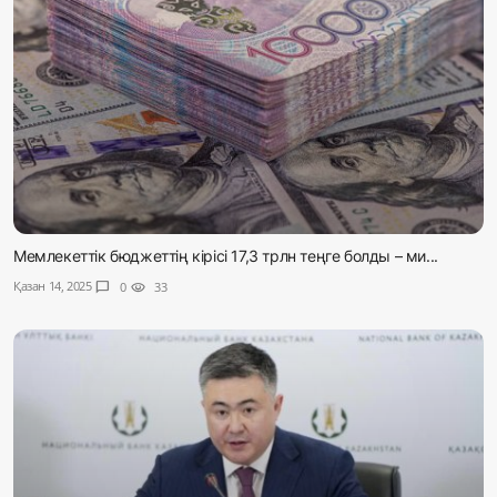
Мемлекеттік бюджеттің кірісі 17,3 трлн теңге болды – ми...
Қазан 14, 2025
chat_bubble
0
visibility
33