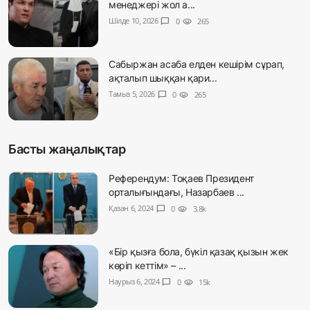
менеджері жол а...
Шілде 10, 2026
chat_bubble
0
visibility
265
Сабыржан асаба елден кешірім сұрап,
ақталып шыққан қари...
Тамыз 5, 2026
chat_bubble
0
visibility
265
Басты жаңалықтар
Референдум: Тоқаев Президент
орталығындағы, Назарбаев ...
Қазан 6, 2024
chat_bubble
0
visibility
3.8k
«Бір қызға бола, бүкіл қазақ қызын жек
көріп кеттім» – ...
Наурыз 6, 2024
chat_bubble
0
visibility
15k