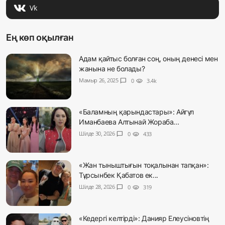
Vk
Ең көп оқылған
Адам қайтыс болған соң, оның денесі мен
жанына не болады?
Мамыр 26, 2025
chat_bubble
0
visibility
3.4k
«Баламның қарындастары»: Айгүл
Иманбаева Алтынай Жораба...
Шілде 30, 2026
chat_bubble
0
visibility
433
«Жан тыныштығын тоқалынан тапқан»:
Тұрсынбек Қабатов ек...
Шілде 28, 2026
chat_bubble
0
visibility
319
«Кедергі келтірді»: Данияр Елеусіновтің