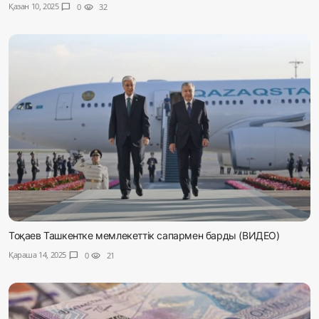
Қазан 10, 2025
chat_bubble
0
visibility
32
Тоқаев Ташкентке мемлекеттік сапармен барды (ВИДЕО)
Қараша 14, 2025
chat_bubble
0
visibility
21