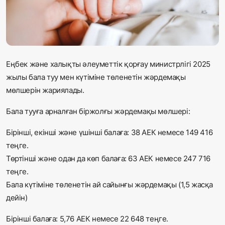
Жаңалықтар
Қоғам
Спорт
Еңбек және халықты әлеуметтік қорғау министрлігі 2025
жылы бала туу мен күтіміне төленетін жәрдемақы
Әлем
мөлшерін жариялады.
Журналистік зерттеу
Бала тууға арналған біржолғы жәрдемақы мөлшері:
Бірінші, екінші және үшінші балаға: 38 АЕК немесе 149 416
Қазақ тілі
теңге.
Төртінші және одан да көп балаға: 63 АЕК немесе 247 716
теңге.
Бала күтіміне төленетін ай сайынғы жәрдемақы (1,5 жасқа
дейін)
Бірінші балаға: 5,76 АЕК немесе 22 648 теңге.