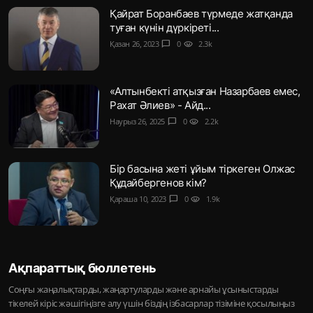
Қайрат Боранбаев түрмеде жатқанда
туған күнін дүркіреті...
Қазан 26, 2023
chat_bubble
0
visibility
2.3k
«Алтынбекті атқызған Назарбаев емес,
Рахат Әлиев» - Айд...
Наурыз 26, 2025
chat_bubble
0
visibility
2.2k
Бір басына жеті ұйым тіркеген Олжас
Құдайбергенов кім?
Қараша 10, 2023
chat_bubble
0
visibility
1.9k
Ақпараттық бюллетень
Соңғы жаңалықтарды, жаңартуларды және арнайы ұсыныстарды
тікелей кіріс жәшігіңізге алу үшін біздің ізбасарлар тізіміне қосылыңыз