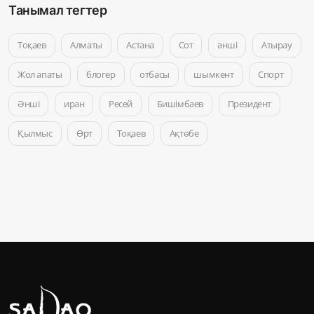
Танымал тегтер
Тоқаев
Алматы
Астана
Сот
әнші
Атырау
Жол апаты
блогер
отбасы
шымкент
Спорт
Әнші
иран
Ресей
Бишімбаев
Президент
Қылмыс
Өрт
Тоқаев
Ақтөбе