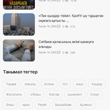
Ақпан 16, 2024
chat_bubble
0
visibility
10.3k
«Пәк қыздар тізімі»: ҚазҰУ шу тудырған
оқиғаға қатысты ...
Ақпан 14, 2024
chat_bubble
0
visibility
5.1k
Сәтбаев қаласының әкімі қамауға
алынды
Ақпан 14, 2024
chat_bubble
0
visibility
2.8k
Танымал тегтер
Тоқаев
Алматы
Астана
Сот
әнші
Атырау
Жол апаты
отбасы
блогер
шымкент
Спорт
Әнші
иран
Ресей
Бишімбаев
Қылмыс