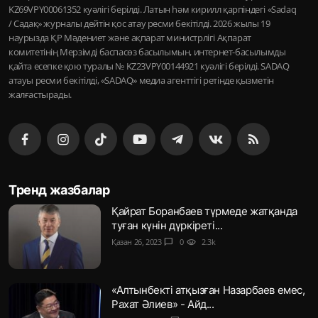
KZ69VPY00061352 куәлігі берілді. Латын һәм кирилл қарпіндегі «Sadaq
/ Садақ» журналы дейтін қос атау ресми бекітілді. 2026 жылы 19
наурызда ҚР Мәдениет және ақпарат министрлігі Ақпарат
комитетінің Мерзімді баспасөз басылымын, интернет-басылымды
қайта есепке қою туралы № KZ23VPY00144921 куәлігі берілді. SADAQ
атауы ресми бекітілді, «SADAQ» медиа агенттігі ретінде қызметін
жалғастырады.
Тренд жазбалар
Қайрат Боранбаев түрмеде жатқанда
туған күнін дүркіреті...
Қазан 26, 2023
chat_bubble
0
visibility
2.3k
«Алтынбекті атқызған Назарбаев емес,
Рахат Әлиев» - Айд...