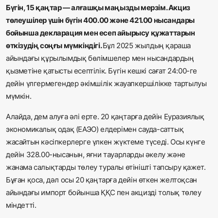
Бүгін, 15 қаңтар — алғашқы маңызды мерзім.
Акциз
төлеушілер үшін бүгін 400.00 және 421.00 нысандары
бойынша декларация мен есеп айырысу құжаттарын
өткізудің соңғы мүмкіндігі.
Бұл 2025 жылдың қараша
айындағы құрылымдық бөлімшелер мен нысандардың
қызметіне қатысты есептілік. Бүгін кешкі сағат 24:00-ге
дейін үлгермегендер әкімшілік жауапкершілікке тартылуы
мүмкін.
Алайда, дем алуға әлі ерте. 20 қаңтарға дейін
Еуразиялық
экономикалық одақ (ЕАЭО) елдерімен сауда-саттық
жасайтын кәсіпкерлерге үлкен жүктеме түседі. Осы күнге
дейін 328.00-нысанын, яғни тауарларды әкелу және
жанама салықтарды төлеу туралы өтінішті тапсыру қажет.
Бұған қоса, дәл осы 20 қаңтарға дейін өткен желтоқсан
айындағы импорт бойынша ҚҚС пен акцизді толық төлеу
міндетті.