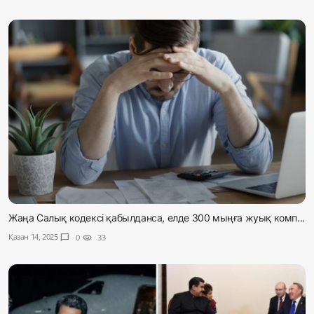
Жаңа Салық кодексі қабылданса, елде 300 мыңға жуық комп...
Қазан 14, 2025
chat_bubble
0
visibility
33