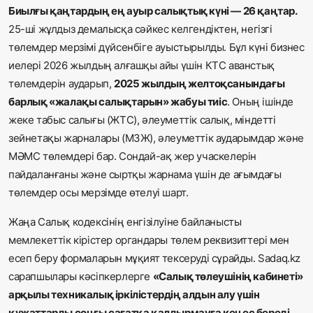
Биылғы қаңтардың ең ауыр салықтық күні —
26 қаңтар.
25-ші жұлдыз демалысқа сәйкес келгендіктен, негізгі
төлемдер мерзімі дүйсенбіге ауыстырылды. Бұл күні бизнес
иелері 2026 жылдың алғашқы айы үшін КТС аванстық
төлемдерін аударып,
2025 жылдың желтоқсанындағы
барлық «жалақы салықтарын» жабуы тиіс
. Оның ішінде
жеке табыс салығы (ЖТС), әлеуметтік салық, міндетті
зейнетақы жарналары (МЗЖ), әлеуметтік аударымдар және
МӘМС төлемдері бар. Сондай-ақ жер учаскелерін
пайдаланғаны және сыртқы жарнама үшін де ағымдағы
төлемдер осы мерзімде өтелуі шарт.
Жаңа Салық кодексінің енгізілуіне байланысты
мемлекеттік кірістер органдары төлем реквизиттері мен
есеп беру формаларын мұқият тексеруді сұрайды. Sadaq.kz
сарапшылары кәсіпкерлерге
«Салық төлеушінің кабинеті»
арқылы техникалық іркілістердің алдын алу үшін
құжаттарды соңғы сағатқа қалдырмауға кеңес береді.