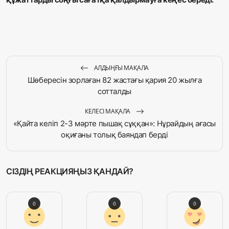
АЛДЫҢҒЫ МАҚАЛА
Шөбересін зорлаған 82 жастағы қария 20 жылға
сотталды
КЕЛЕСІ МАҚАЛА
«Қайта келіп 2-3 мәрте пышақ сұққан»: Нұрайдың ағасы
оқиғаны толық баяндап берді
СІЗДІҢ РЕАКЦИЯҢЫЗ ҚАНДАЙ?
0
0
0