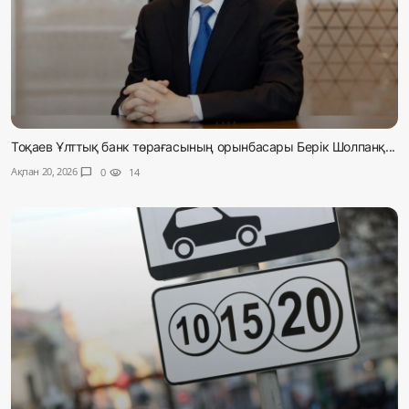
Тоқаев Ұлттық банк төрағасының орынбасары Берік Шолпанқ...
Ақпан 20, 2026
chat_bubble
0
visibility
14