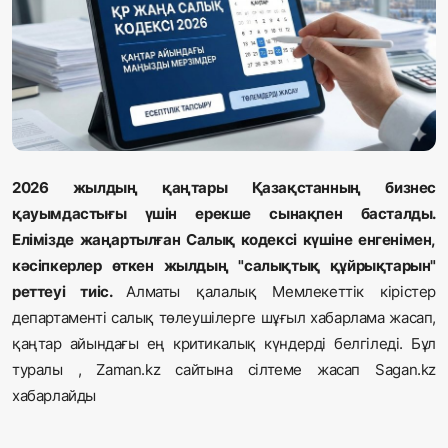
Жаңалықтар
Қоғам
Спорт
Әлем
2026 жылдың қаңтары Қазақстанның бизнес
Журналистік зерттеу
қауымдастығы үшін ерекше сынақпен басталды.
Елімізде жаңартылған Салық кодексі күшіне енгенімен,
кәсіпкерлер өткен жылдың "салықтық құйрықтарын"
Қазақ тілі
реттеуі тиіс.
Алматы қалалық Мемлекеттік кірістер
департаменті салық төлеушілерге шұғыл хабарлама жасап,
қаңтар айындағы ең критикалық күндерді белгіледі. Бұл
туралы , Zaman.kz сайтына сілтеме жасап
Sagan.kz
хабарлайды