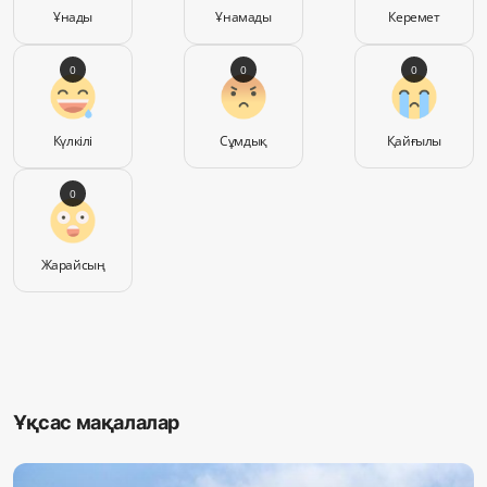
Ұнады
Ұнамады
Керемет
0
0
0
Күлкілі
Сұмдық
Қайғылы
0
Жарайсың
Ұқсас мақалалар