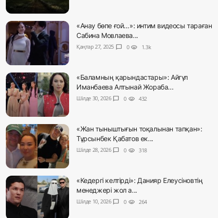
«Анау бөпе ғой…»: интим видеосы тараған
Сабина Мовлаева...
Қаңтар 27, 2025
chat_bubble
0
visibility
1.3k
«Баламның қарындастары»: Айгүл
Иманбаева Алтынай Жораба...
Шілде 30, 2026
chat_bubble
0
visibility
432
«Жан тыныштығын тоқалынан тапқан»:
Тұрсынбек Қабатов ек...
Шілде 28, 2026
chat_bubble
0
visibility
318
«Кедергі келтірді»: Данияр Елеусіновтің
менеджері жол а...
Шілде 10, 2026
chat_bubble
0
visibility
264