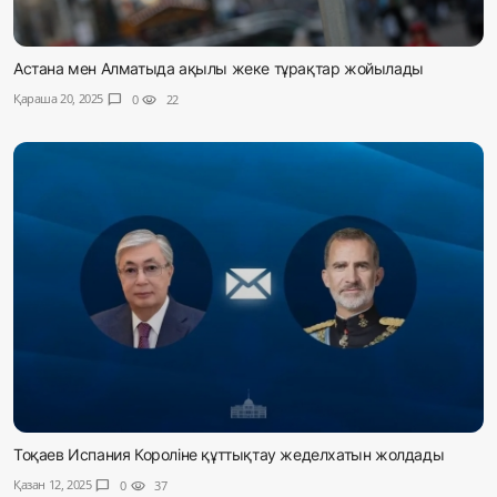
Астана мен Алматыда ақылы жеке тұрақтар жойылады
Қараша 20, 2025
chat_bubble
0
visibility
22
Тоқаев Испания Короліне құттықтау жеделхатын жолдады
Қазан 12, 2025
chat_bubble
0
visibility
37