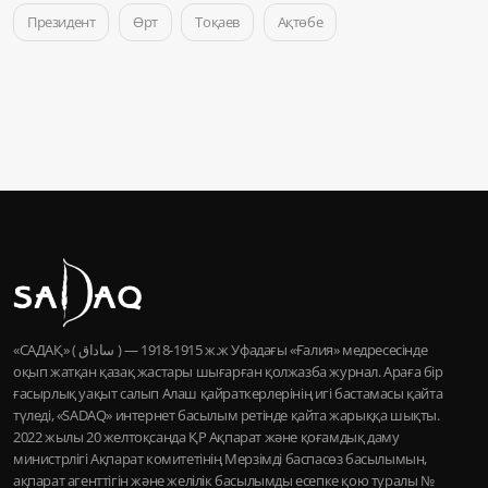
Президент
Өрт
Тоқаев
Ақтөбе
«САДАҚ» ( ساداق ) — 1915-1918 ж.ж Уфадағы «Ғалия» медресесінде
оқып жатқан қазақ жастары шығарған қолжазба журнал. Араға бір
ғасырлық уақыт салып Алаш қайраткерлерінің игі бастамасы қайта
түледі, «SADAQ» интернет басылым ретінде қайта жарыққа шықты.
2022 жылы 20 желтоқсанда ҚР Ақпарат және қоғамдық даму
министрлігі Ақпарат комитетінің Мерзімді баспасөз басылымын,
ақпарат агенттігін және желілік басылымды есепке қою туралы №