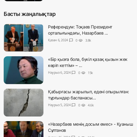
Басты жаңалықтар
Референдум: Тоқаев Президент
орталығындағы, Назарбаев ...
Қазан 6, 2024
chat_bubble
0
visibility
3.8k
«Бір қызға бола, бүкіл қазақ қызын жек
көріп кеттім» – ...
Наурыз 6, 2024
chat_bubble
0
visibility
15k
Қабырғасы жарылып, едені опырылған:
тұрғындар баспанасы...
Наурыз 5, 2024
chat_bubble
0
visibility
4.6k
«Назарбаев менің досым емес» - Қуаныш
Сұлтанов