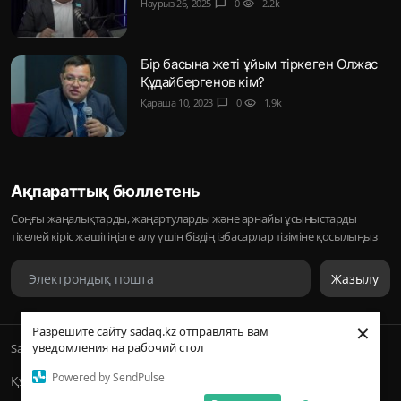
Наурыз 26, 2025
chat_bubble
0
visibility
2.2k
Бір басына жеті ұйым тіркеген Олжас
Құдайбергенов кім?
Қараша 10, 2023
chat_bubble
0
visibility
1.9k
Ақпараттық бюллетень
Соңғы жаңалықтарды, жаңартуларды және арнайы ұсыныстарды
тікелей кіріс жәшігіңізге алу үшін біздің ізбасарлар тізіміне қосылыңыз
Жазылу
×
Разрешите сайту sadaq.kz отправлять вам
уведомления на рабочий стол
Sadaq © 2026, Inc. | ᛢᚣᚦᚣᛟ | Барлық құқықтары қорғалған
Powered by SendPulse
Құпиялылық саясаты