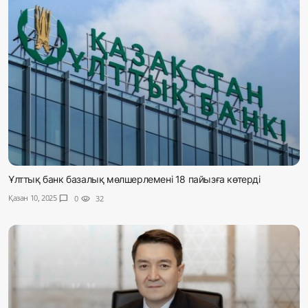
Ұлттық банк базалық мөлшерлемені 18 пайызға көтерді
Қазан 10, 2025
chat_bubble
0
visibility
32