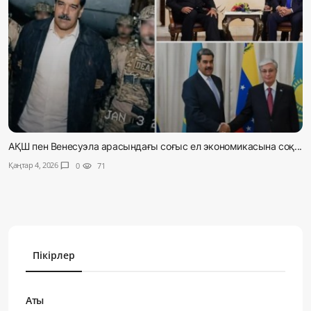
АҚШ пен Венесуэла арасындағы соғыс ел экономикасына соқ...
Қаңтар 4, 2026
chat_bubble
0
visibility
71
Пікірлер
Аты