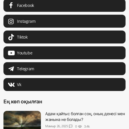
Facebook
Instagram
Tiktok
Youtube
Telegram
Vk
Ең көп оқылған
Адам қайтыс болған соң, оның денесі мен
жанына не болады?
Мамыр 26, 2025
chat_bubble
0
visibility
3.4k