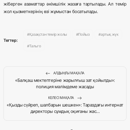
жіберген азаматтар әкімшілік жазаға тартылады. Ал темір
жол қызметкерінің өзі жұмыстан босатылады.
Қазақстан темір жолы
Пойыз
артық жүк
Тегтер:
Тальго
АЛДЫҢҒЫ МАҚАЛА
«Балқаш мектептеріне жарылғыш зат қойылды»:
полиция мәлімдеме жасады
КЕЛЕСІ МАҚАЛА
«Қызды сүйреп, шалбарын шешкен»: Тараздағы интернат
директоры сұмдық оқиғаны жас...