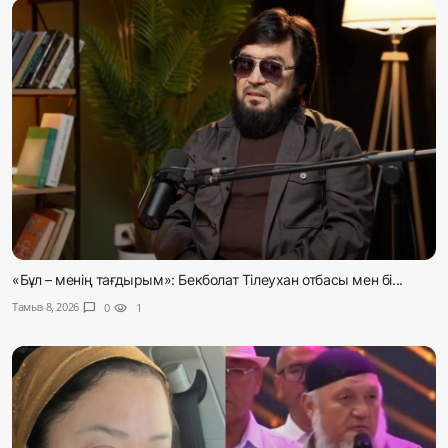
«Бұл – менің тағдырым»: Бекболат Тілеухан отбасы мен бі...
Тамыз 8, 2026
chat_bubble
0
visibility
1