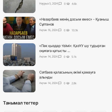
Наурыз 5, 2024
chat_bubble
0
visibility
4.6k
«Назарбаев менің досым емес» - Қуаныш
Сұлтанов
Ақпан 16, 2024
chat_bubble
0
visibility
10.3k
«Пәк қыздар тізімі»: ҚазҰУ шу тудырған
оқиғаға қатысты ...
Ақпан 14, 2024
chat_bubble
0
visibility
5.1k
Сәтбаев қаласының әкімі қамауға
алынды
Ақпан 14, 2024
chat_bubble
0
visibility
2.8k
Танымал тегтер