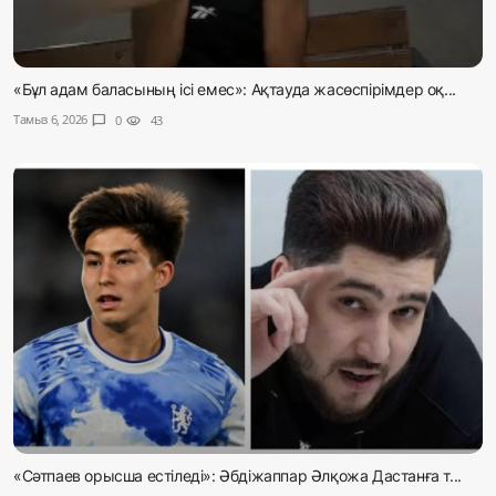
«Бұл адам баласының ісі емес»: Ақтауда жасөспірімдер оқ...
Тамыз 6, 2026
chat_bubble
0
visibility
43
«Сәтпаев орысша естіледі»: Әбдіжаппар Әлқожа Дастанға т...