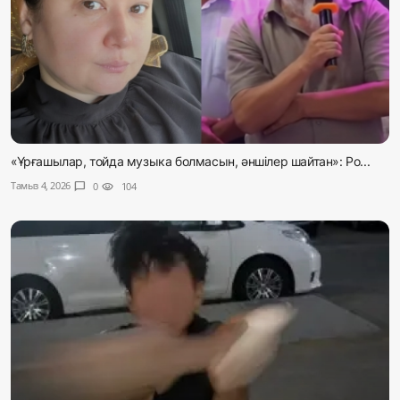
«Ұрғашылар, тойда музыка болмасын, әншілер шайтан»: Ро...
Тамыз 4, 2026
chat_bubble
0
visibility
104