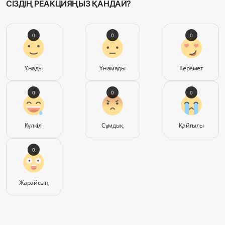
СІЗДІҢ РЕАКЦИЯҢЫЗ ҚАНДАЙ?
0
0
0
Ұнады
Ұнамады
Керемет
0
0
0
Күлкілі
Сұмдық
Қайғылы
0
Жарайсың