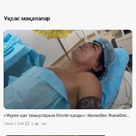
Ұқсас мақалалар
«Жүрек қан тамырларым бітеліп қалды»: Кенжебек Жанәбіло...
Тамыз 7, 2026
chat_bubble
0
visibility
169