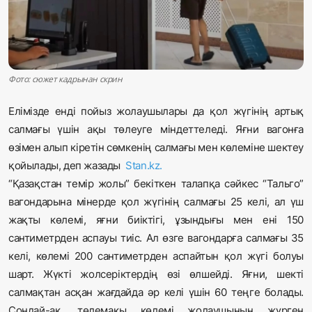
Жаңалықтар
Қоғам
Спорт
Фото: сюжет кадрынан скрин
Елімізде енді пойыз жолаушылары да қол жүгінің артық
Әлем
салмағы үшін ақы төлеуге міндеттеледі. Яғни вагонға
Журналистік зерттеу
өзімен алып кіретін сөмкенің салмағы мен көлеміне шектеу
қойылады, деп жазады
Stan.kz.
“Қазақстан темір жолы” бекіткен талапқа сәйкес “Тальго”
Қазақ тілі
вагондарына мінерде қол жүгінің салмағы 25 келі, ал үш
жақты көлемі, яғни биіктігі, ұзындығы мен ені 150
сантиметрден аспауы тиіс. Ал өзге вагондарға салмағы 35
келі, көлемі 200 сантиметрден аспайтын қол жүгі болуы
шарт. Жүкті жолсеріктердің өзі өлшейді. Яғни, шекті
салмақтан асқан жағдайда әр келі үшін 60 теңге болады.
Сондай-ақ, төлемақы көлемі жолаушының жүрген