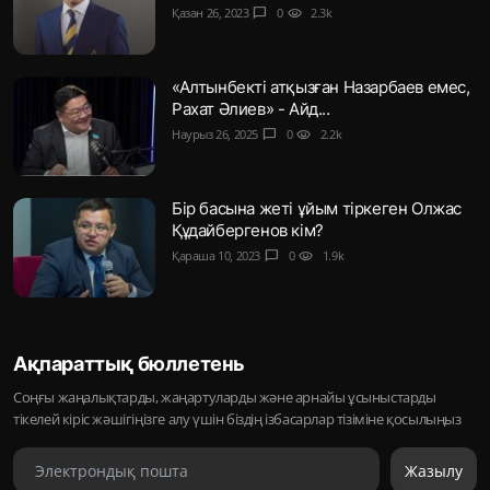
Қазан 26, 2023
chat_bubble
0
visibility
2.3k
«Алтынбекті атқызған Назарбаев емес,
Рахат Әлиев» - Айд...
Наурыз 26, 2025
chat_bubble
0
visibility
2.2k
Бір басына жеті ұйым тіркеген Олжас
Құдайбергенов кім?
Қараша 10, 2023
chat_bubble
0
visibility
1.9k
Ақпараттық бюллетень
Соңғы жаңалықтарды, жаңартуларды және арнайы ұсыныстарды
тікелей кіріс жәшігіңізге алу үшін біздің ізбасарлар тізіміне қосылыңыз
Жазылу