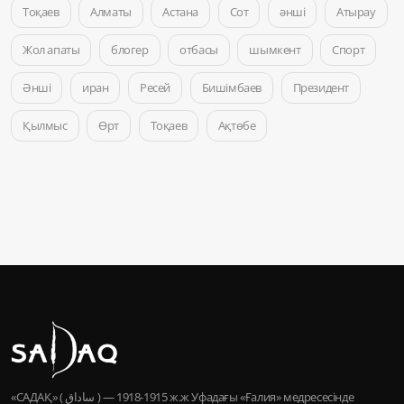
Тоқаев
Алматы
Астана
Сот
әнші
Атырау
Жол апаты
блогер
отбасы
шымкент
Спорт
Әнші
иран
Ресей
Бишімбаев
Президент
Қылмыс
Өрт
Тоқаев
Ақтөбе
«САДАҚ» ( ساداق ) — 1915-1918 ж.ж Уфадағы «Ғалия» медресесінде