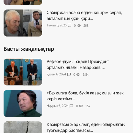
Сабыржан асаба елден кешірім сұрап,
ақталып шыққан қари...
Тамыз 5, 2026
chat_bubble
0
visibility
268
Басты жаңалықтар
Референдум: Тоқаев Президент
орталығындағы, Назарбаев ...
Қазан 6, 2024
chat_bubble
0
visibility
3.8k
«Бір қызға бола, бүкіл қазақ қызын жек
көріп кеттім» – ...
Наурыз 6, 2024
chat_bubble
0
visibility
15k
Қабырғасы жарылып, едені опырылған:
тұрғындар баспанасы...