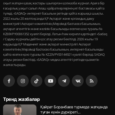
оқып жатқан қазақ жастары шығарған қолжазба журнал. Араға бір
ғасырлық уақыт салып Алаш қайраткерлерінің игі бастамасы қайта
түледі, «SADAQ» интернет басылым ретінде қайта жарыққа шықты.
2022 жылы 20 желтоқсанда ҚР Ақпарат және қоғамдық даму
министрлігі Ақпарат комитетінің Мерзімді баспасөз басылымын,
ақпарат агенттігін және желілік басылымды есепке қою туралы №
KZ69VPY00061352 куәлігі берілді. Латын һәм кирилл қарпіндегі «Sadaq
/ Садақ» журналы дейтін қос атау ресми бекітілді. 2026 жылы 19
наурызда ҚР Мәдениет және ақпарат министрлігі Ақпарат
комитетінің Мерзімді баспасөз басылымын, интернет-басылымды
қайта есепке қою туралы № KZ23VPY00144921 куәлігі берілді. SADAQ
атауы ресми бекітілді, «SADAQ» медиа агенттігі ретінде қызметін
жалғастырады.
Тренд жазбалар
Қайрат Боранбаев түрмеде жатқанда
туған күнін дүркіреті...