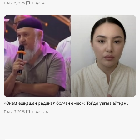
Тамыз 6, 2026
chat_bubble
0
visibility
41
«Әкем ешқашан радикал болған емес»: Тойда уағыз айтқан ...
Тамыз 7, 2026
chat_bubble
0
visibility
216