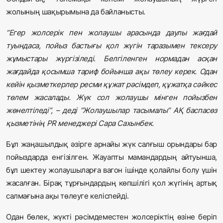
жолының шақырымына да байланысты.
“Егер жолсерік пен жолаушы арасында даулы жағдай
туындаса, пойыз бастығы қол жүгін таразымен тексеру
жұмыстары жүргізіледі. Белгіленген нормадан асқан
жағдайда қосымша тариф бойынша ақы төлеу керек. Одан
кейін қызметкерлер ресми құжат рәсімдеп, құжатқа сәйкес
төлем жасалады. Жүк сол жолаушы мінген пойызбен
жөнелтіледі”, – деді “Жолаушылар тасымалы” АҚ баспасөз
қызметінің PR менеджері Сара Сахынбек.
Бұл жаңашылдық әзірге арнайы жүк салғыш орындары бар
пойыздарда енгізілген. Жауапты мамандардың айтуынша,
бұл шектеу жолаушыларға вагон ішінде қолайлы болу үшін
жасалған. Бірақ тұрғындардың көпшілігі қол жүгінің артық
салмағына ақы төлеуге келіспейді.
Одан бөлек, жүкті рәсімдеместен жолсеріктің өзіне беріп