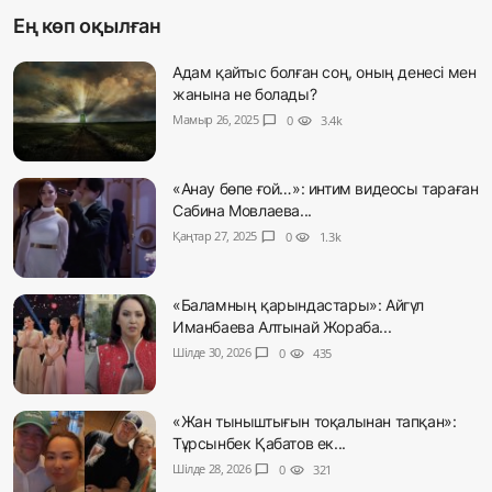
Ең көп оқылған
Адам қайтыс болған соң, оның денесі мен
жанына не болады?
Мамыр 26, 2025
chat_bubble
0
visibility
3.4k
«Анау бөпе ғой…»: интим видеосы тараған
Сабина Мовлаева...
Қаңтар 27, 2025
chat_bubble
0
visibility
1.3k
«Баламның қарындастары»: Айгүл
Иманбаева Алтынай Жораба...
Шілде 30, 2026
chat_bubble
0
visibility
435
«Жан тыныштығын тоқалынан тапқан»:
Тұрсынбек Қабатов ек...
Шілде 28, 2026
chat_bubble
0
visibility
321