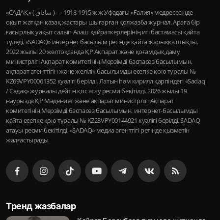
«САДАҚ» ( ساداق ) — 1915-1918 ж.ж Уфадағы «Ғалия» медресесінде
оқып жатқан қазақ жастары шығарған қолжазба журнал. Араға бір
ғасырлық уақыт салып Алаш қайраткерлерінің игі бастамасы қайта
түледі, «SADAQ» интернет басылым ретінде қайта жарыққа шықты.
2022 жылы 20 желтоқсанда ҚР Ақпарат және қоғамдық даму
министрлігі Ақпарат комитетінің Мерзімді баспасөз басылымын,
ақпарат агенттігін және желілік басылымды есепке қою туралы №
KZ69VPY00061352 куәлігі берілді. Латын һәм кирилл қарпіндегі «Sadaq
/ Садақ» журналы дейтін қос атау ресми бекітілді. 2026 жылы 19
наурызда ҚР Мәдениет және ақпарат министрлігі Ақпарат
комитетінің Мерзімді баспасөз басылымын, интернет-басылымды
қайта есепке қою туралы № KZ23VPY00144921 куәлігі берілді. SADAQ
атауы ресми бекітілді, «SADAQ» медиа агенттігі ретінде қызметін
жалғастырады.
Тренд жазбалар