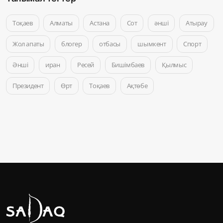
Тоқаев
Алматы
Астана
Сот
әнші
Атырау
Жол апаты
блогер
отбасы
шымкент
Спорт
Әнші
иран
Ресей
Бишімбаев
Қылмыс
Президент
Өрт
Тоқаев
Ақтөбе