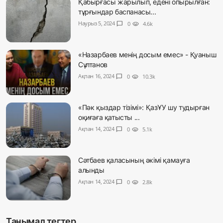
Қабырғасы жарылып, едені опырылған:
тұрғындар баспанасы...
Наурыз 5, 2024
chat_bubble
0
visibility
4.6k
«Назарбаев менің досым емес» - Қуаныш
Сұлтанов
Ақпан 16, 2024
chat_bubble
0
visibility
10.3k
«Пәк қыздар тізімі»: ҚазҰУ шу тудырған
оқиғаға қатысты ...
Ақпан 14, 2024
chat_bubble
0
visibility
5.1k
Сәтбаев қаласының әкімі қамауға
алынды
Ақпан 14, 2024
chat_bubble
0
visibility
2.8k
Танымал тегтер