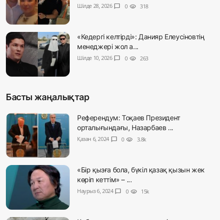
Шілде 28, 2026
chat_bubble
0
visibility
318
«Кедергі келтірді»: Данияр Елеусіновтің
менеджері жол а...
Шілде 10, 2026
chat_bubble
0
visibility
263
Басты жаңалықтар
Референдум: Тоқаев Президент
орталығындағы, Назарбаев ...
Қазан 6, 2024
chat_bubble
0
visibility
3.8k
«Бір қызға бола, бүкіл қазақ қызын жек
көріп кеттім» – ...
Наурыз 6, 2024
chat_bubble
0
visibility
15k