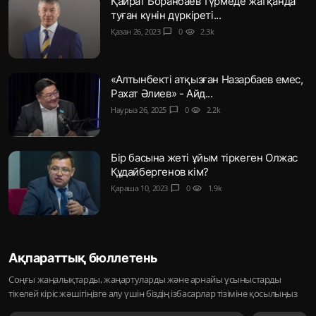
Қайрат Боранбаев түрмеде жатқанда
туған күнін дүркіреті...
Қазан 26, 2023
chat_bubble
0
visibility
2.3k
«Алтынбекті атқызған Назарбаев емес,
Рахат Әлиев» - Айд...
Наурыз 26, 2025
chat_bubble
0
visibility
2.2k
Бір басына жеті ұйым тіркеген Олжас
Құдайбергенов кім?
Қараша 10, 2023
chat_bubble
0
visibility
1.9k
Ақпараттық бюллетень
Соңғы жаңалықтарды, жаңартуларды және арнайы ұсыныстарды
тікелей кіріс жәшігіңізге алу үшін біздің ізбасарлар тізіміне қосылыңыз