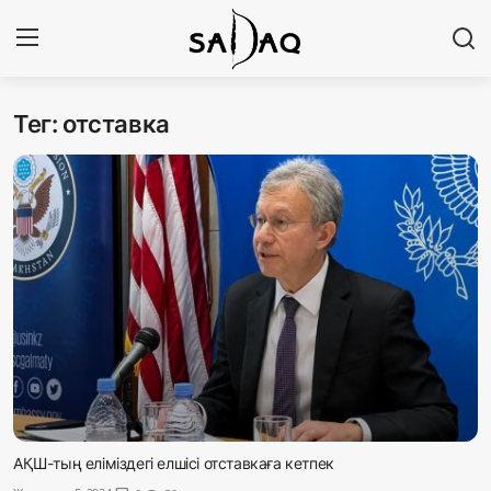
Тег: отставка
Кіру
Тіркелу
Басты бет
Редакциялық байланыстар
Материалдарды қолдану тәртібі
Саясат
Sadaq TV
Экономика
АҚШ-тың еліміздегі елшісі отставкаға кетпек