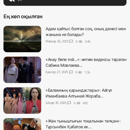
Ең көп оқылған
Адам қайтыс болған соң, оның денесі мен
жанына не болады?
Мамыр 26, 2025
chat_bubble
0
visibility
3.4k
«Анау бөпе ғой…»: интим видеосы тараған
Сабина Мовлаева...
Қаңтар 27, 2025
chat_bubble
0
visibility
1.3k
«Баламның қарындастары»: Айгүл
Иманбаева Алтынай Жораба...
Шілде 30, 2026
chat_bubble
0
visibility
432
«Жан тыныштығын тоқалынан тапқан»:
Тұрсынбек Қабатов ек...