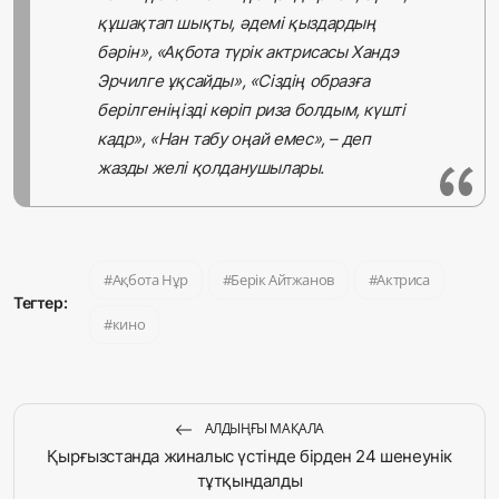
құшақтап шықты, әдемі қыздардың
бәрін», «Ақбота түрік актрисасы Хандэ
Эрчилге ұқсайды», «Сіздің образға
берілгеніңізді көріп риза болдым, күшті
кадр», «Нан табу оңай емес», – деп
жазды желі қолданушылары.
Ақбота Нұр
Берік Айтжанов
Актриса
Тегтер:
кино
АЛДЫҢҒЫ МАҚАЛА
Қырғызстанда жиналыс үстінде бірден 24 шенеунік
тұтқындалды