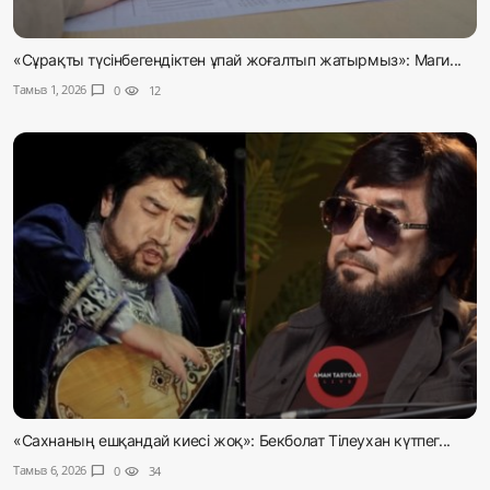
«Сұрақты түсінбегендіктен ұпай жоғалтып жатырмыз»: Маги...
Тамыз 1, 2026
chat_bubble
0
visibility
12
«Сахнаның ешқандай киесі жоқ»: Бекболат Тілеухан күтпег...
Тамыз 6, 2026
chat_bubble
0
visibility
34