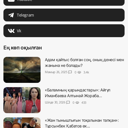
Telegram
Vk
Ең көп оқылған
Адам қайтыс болған соң, оның денесі мен
жанына не болады?
Мамыр 26, 2025
chat_bubble
0
visibility
3.4k
«Баламның қарындастары»: Айгүл
Иманбаева Алтынай Жораба...
Шілде 30, 2026
chat_bubble
0
visibility
433
«Жан тыныштығын тоқалынан тапқан»:
Тұрсынбек Қабатов ек...