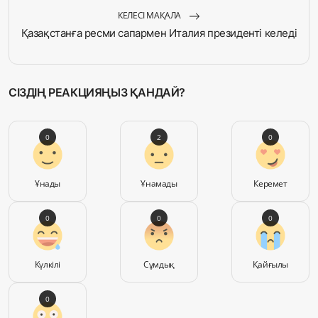
КЕЛЕСІ МАҚАЛА
Қазақстанға ресми сапармен Италия президенті келеді
СІЗДІҢ РЕАКЦИЯҢЫЗ ҚАНДАЙ?
0
2
0
Ұнады
Ұнамады
Керемет
0
0
0
Күлкілі
Сұмдық
Қайғылы
0