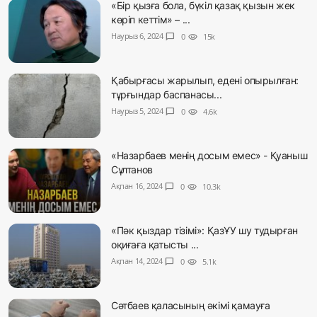
«Бір қызға бола, бүкіл қазақ қызын жек
көріп кеттім» – ...
Наурыз 6, 2024
chat_bubble
0
visibility
15k
Қабырғасы жарылып, едені опырылған:
тұрғындар баспанасы...
Наурыз 5, 2024
chat_bubble
0
visibility
4.6k
«Назарбаев менің досым емес» - Қуаныш
Сұлтанов
Ақпан 16, 2024
chat_bubble
0
visibility
10.3k
«Пәк қыздар тізімі»: ҚазҰУ шу тудырған
оқиғаға қатысты ...
Ақпан 14, 2024
chat_bubble
0
visibility
5.1k
Сәтбаев қаласының әкімі қамауға