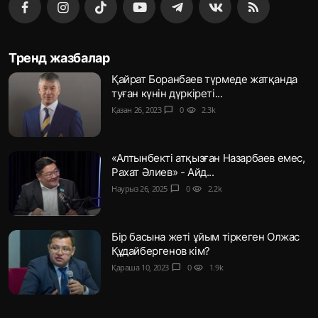
Тренд жазбалар
Қайрат Боранбаев түрмеде жатқанда
туған күнін дүркіреті...
Қазан 26, 2023
chat_bubble
0
visibility
2.3k
«Алтынбекті атқызған Назарбаев емес,
Рахат Әлиев» - Айд...
Наурыз 26, 2025
chat_bubble
0
visibility
2.2k
Бір басына жеті ұйым тіркеген Олжас
Құдайбергенов кім?
Қараша 10, 2023
chat_bubble
0
visibility
1.9k