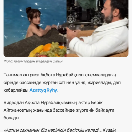
Жаңалықтар
Қоғам
Спорт
Әлем
Фото: ғаламтордан видеодан скрин
Журналистік зерттеу
Танымал актриса Ақбота Нұрабайқызы съемкалардың
бірінде бассейнде жүрген сәтінен үзінді жариялады, деп
Қазақ тілі
хабарлайды
Azattyq Rýhy
.
Видеодан Ақбота Нұрабайқызының актер Берік
Айтжановтың жанында бассейнде жүргенін байқауға
болады.
«Артқы сахнаның бір көрінісін бөліскім келеді... Күздің