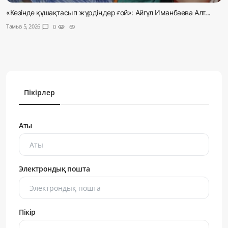
«Кезінде құшақтасып жүрдіңдер ғой»: Айгүл Иманбаева Алт...
Тамыз 5, 2026
chat_bubble
0
visibility
69
Пікірлер
Аты
Электрондық пошта
Пікір