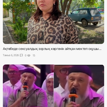
Ақтөбеде сексуалдық зорлық көргенін айтқан мектеп оқушы...
Тамыз 6, 2026
chat_bubble
0
visibility
15