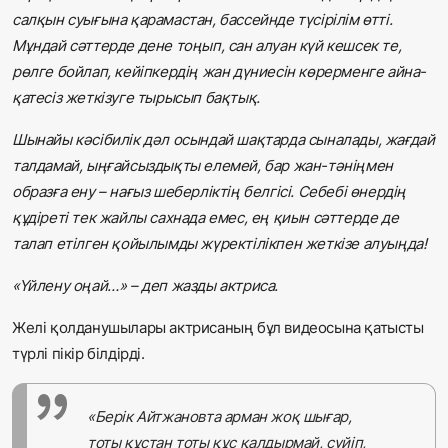
салқын суығына қарамастан, бассейнде түсірілім өтті.
Мұндай сәттерде дене тоңып, сан алуан күй кешсек те,
рөлге бойлап, кейіпкердің жан дүниесін көрерменге айна-
қатесіз жеткізуге тырысып бақтық.
Шынайы кәсібилік дәл осындай шақтарда сыналады, жағдай
талдамай, ыңғайсыздықты елемей, бар жан-тәніңмен
образға ену – нағыз шеберліктің белгісі. Себебі өнердің
құдіреті тек жайлы сахнада емес, ең қиын сәттерде де
талап етілген қойылымды жүректілікпен жеткізе алуыңда!
«Үйлену оңай…» – деп жазды актриса.
Желі қолданушылары актрисаның бұл видеосына қатысты
түрлі пікір білдірді.
«Берік Айтжановта арман жоқ шығар,
тоты құстан тоты құс қалдырмай, сүйіп,