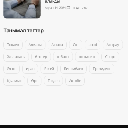
алынды
Ақпан 14, 2024
chat_bubble
0
visibility
2.8k
Танымал тегтер
Тоқаев
Алматы
Астана
Сот
әнші
Атырау
Жол апаты
блогер
отбасы
шымкент
Спорт
Әнші
иран
Ресей
Бишімбаев
Президент
Қылмыс
Өрт
Тоқаев
Ақтөбе