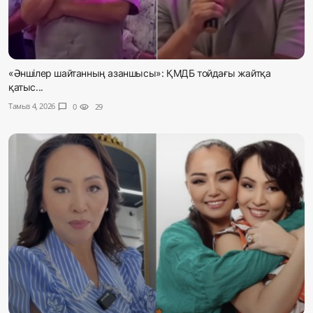
«Әншілер шайтанның азаншысы»: ҚМДБ тойдағы жайтқа
қатыс...
Тамыз 4, 2026
chat_bubble
0
visibility
29