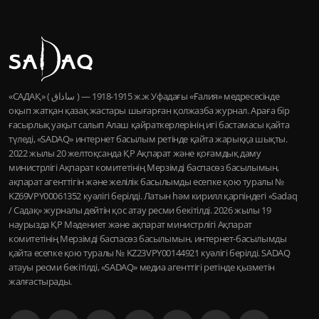
«САДАҚ» ( ساداق ) — 1915-1918 ж.ж Уфадағы «Ғалия» медресесінде
оқып жатқан қазақ жастары шығарған қолжазба журнал. Араға бір
ғасырлық уақыт салып Алаш қайраткерлерінің игі бастамасы қайта
түледі, «SADAQ» интернет басылым ретінде қайта жарыққа шықты.
2022 жылы 20 желтоқсанда ҚР Ақпарат және қоғамдық даму
министрлігі Ақпарат комитетінің Мерзімді баспасөз басылымын,
ақпарат агенттігін және желілік басылымды есепке қою туралы №
KZ69VPY00061352 куәлігі берілді. Латын һәм кирилл қарпіндегі «Sadaq
/ Садақ» журналы дейтін қос атау ресми бекітілді. 2026 жылы 19
наурызда ҚР Мәдениет және ақпарат министрлігі Ақпарат
комитетінің Мерзімді баспасөз басылымын, интернет-басылымды
қайта есепке қою туралы № KZ23VPY00144921 куәлігі берілді. SADAQ
атауы ресми бекітілді, «SADAQ» медиа агенттігі ретінде қызметін
жалғастырады.