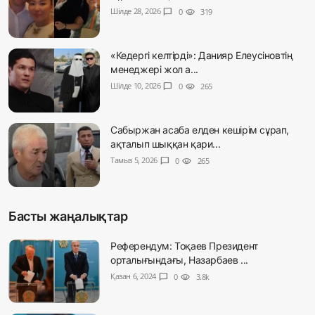
Шілде 28, 2026
chat_bubble
0
visibility
319
«Кедергі келтірді»: Данияр Елеусіновтің
менеджері жол а...
Шілде 10, 2026
chat_bubble
0
visibility
265
Сабыржан асаба елден кешірім сұрап,
ақталып шыққан қари...
Тамыз 5, 2026
chat_bubble
0
visibility
265
Басты жаңалықтар
Референдум: Тоқаев Президент
орталығындағы, Назарбаев ...
Қазан 6, 2024
chat_bubble
0
visibility
3.8k