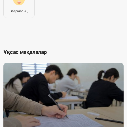
Жарайсың
Ұқсас мақалалар