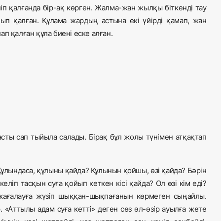
іп қалғанда бір-ақ көрген. Жалма-жан жылқы біткенді тау
ып қалған. Құлама жардың астына екі үйірді қамап, жан
п қалған құла биені еске алған.
 асты сап тыйыла салады. Бірақ бұл жолы түнімен атқақтап
ұлындаса, құлыны қайда? Құлынын қойшы, өзі қайда? Бәрін
келіп тасқын суға қойып кеткен кісі қайда? Ол өзі кім еді?
 жағалауға жүзіп шыққан-шықпағанын көрмеген сыңайлы.
. «Аттылы адам суға кетті» деген сөз әл-әзір ауылға жете