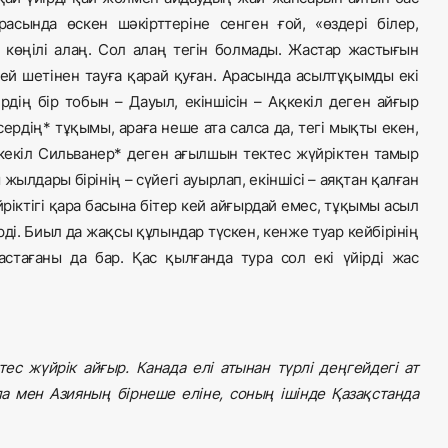
сында өскен шәкірттеріне сенген ғой, «өздері білер,
 көңілі алаң. Сол алаң тегін болмады. Жастар жастығын
ндей шетінен тауға қарай қуған. Арасында асылтұқымды екі
рдің бір тобын – Дауыл, екіншісін – Ақкекіл деген айғыр
ердің* тұқымы, араға неше ата салса да, тегі мықты екен,
қкекіл Сильванер* деген ағылшын тектес жүйріктен тамыр
 жылдары бірінің – сүйегі ауырлап, екіншісі – аяқтан қалған
йріктігі қара басына бітер кей айғырдай емес, тұқымы асыл
ді. Биыл да жақсы құлындар түскен, кенже туар кейбірінің
стағаны да бар. Қас қылғанда тура сол екі үйірді жас
ес жүйрік айғыр. Канада елі атынан түрлі деңгейдегі ат
а мен Азияның бірнеше еліне, соның ішінде Қазақстанда