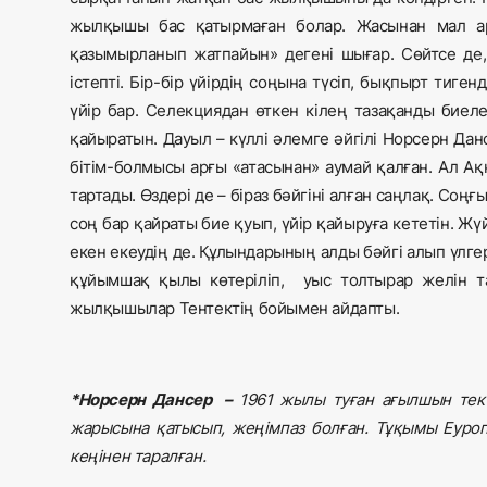
жылқышы бас қатырмаған болар. Жасынан мал ара
қазымырланып жатпайын» дегені шығар. Сөйтсе де,
істепті. Бір-бір үйірдің соңына түсіп, бықпырт тиге
үйір бар. Селекциядан өткен кілең тазақанды биеле
қайыратын. Дауыл – күллі әлемге әйгілі Норсерн Данс
бітім-болмысы арғы «атасынан» аумай қалған. Ал А
тартады. Өздері де – біраз бәйгіні алған саңлақ. Соңғы
соң бар қайраты бие қуып, үйір қайыруға кететін. Жү
екен екеудің де. Құлындарының алды бәйгі алып үлгер
құйымшақ қылы көтеріліп, уыс толтырар желін та
жылқышылар Тентектің бойымен айдапты.
*Норсерн Дансер –
1961 жылы туған ағылшын тект
жарысына қатысып, жеңімпаз болған. Тұқымы Еуроп
кеңінен таралған.