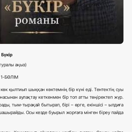
Бүкір
ралы аңыз)
БӨЛІМ
, көк қылтиып шыққан көктемнің бір күні еді. Тентектің суы
рнасынан аулақтау кеткенмен бір топ атты төңіректеп жүр.
ады, тым-тырақай бытырап, бірі – өрге, екіншісі – ылдиға
шашырайды. Осы кезде буырыл жорғаға мінген біреу пайда