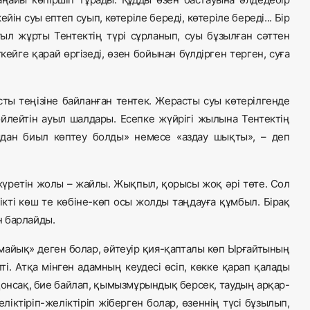
йін суы ептеп суып, көтеріле береді, көтеріле береді... Бір
уыл жұрты Тентектің түрі сұрланып, суы бұзылған сәттен
ейге қарай өргізеді, өзен бойынан бүлдірген терген, суға
 теңізіне байланған тентек. Жерасты суы көтерілгенде
өйлейтін ауыл шалдары. Есепке жүйрігі жылына Тентектің
ғыдан биыл көптеу болды» немесе «аздау шықты», – деп
й жүретін жолы – жайлы. Жықпыл, қорысы жоқ әрі төте. Сол
ікті көш те көбіне-көп осы жолды таңдауға құмбыл. Бірақ
н барлайды.
йық» деген болар, әйтеуір қия-қапталы көп Ырғайтының
і. Атқа мінген адамның кеудесі өсіп, көкке қарап қалады
қонсақ, бие байлап, қымызмұрындық берсек, таудың арқар-
еліктіріп-желіктіріп жіберген болар, өзеннің түсі бұзылып,