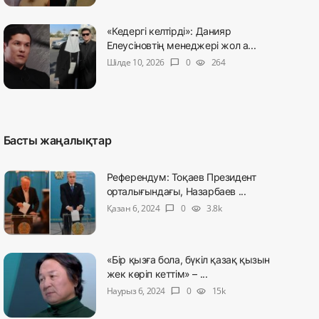
«Кедергі келтірді»: Данияр
Елеусіновтің менеджері жол а...
Шілде 10, 2026
0
264
chat_bubble
visibility
Басты жаңалықтар
Референдум: Тоқаев Президент
орталығындағы, Назарбаев ...
Қазан 6, 2024
0
3.8k
chat_bubble
visibility
«Бір қызға бола, бүкіл қазақ қызын
жек көріп кеттім» – ...
Наурыз 6, 2024
0
15k
chat_bubble
visibility