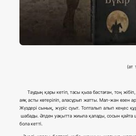
(ат ту
1-
Таудың қары кетіп, тасы қыза бастаған, тоң жібіп
аяқ асты көтеріліп, аласұрып жатты. Мал-жан өзен а
Жүздері сынық, жүріс суыт. Топталып алып кеңес құр
шабады. Әлден уақытта жиыла қалады, сосын қайта 
бола кетті.