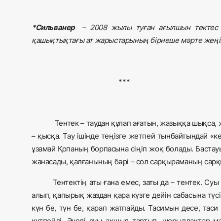
*Сильванер
– 2008 жылы туған ағылшын тектес ж
қашықтықтағы ат жарыстарының бірнеше мәрте жеңі
***
Тентек – таудан құлап ағатын, жазыққа шықса
– қысқа. Тау ішінде теңізге жетпей тынбайтындай «ке
ұзамай Қопаның борпасына сіңіп жоқ болады. Бастау
жанасады, қалғанының бәрі – сол сарқыраманың сарқ
Тентектің аты ғана емес, заты да – тентек. Су
алып, қапырық жаздан қара күзге дейін сабасына түсіп
күн бе, түн бе, қарап жатпайды. Тасимын десе, таси
күтпейді. Әуелі суы ақшыл тартып, шорылдақтар м