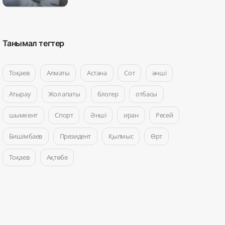
Танымал тегтер
Тоқаев
Алматы
Астана
Сот
әнші
Атырау
Жол апаты
блогер
отбасы
шымкент
Спорт
Әнші
иран
Ресей
Бишімбаев
Президент
Қылмыс
Өрт
Тоқаев
Ақтөбе