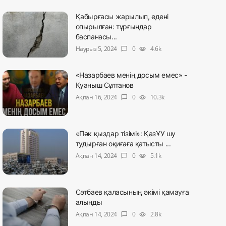
Қабырғасы жарылып, едені
опырылған: тұрғындар
баспанасы...
Наурыз 5, 2024
0
4.6k
chat_bubble
visibility
«Назарбаев менің досым емес» -
Қуаныш Сұлтанов
Ақпан 16, 2024
0
10.3k
chat_bubble
visibility
«Пәк қыздар тізімі»: ҚазҰУ шу
тудырған оқиғаға қатысты ...
Ақпан 14, 2024
0
5.1k
chat_bubble
visibility
Сәтбаев қаласының әкімі қамауға
алынды
Ақпан 14, 2024
0
2.8k
chat_bubble
visibility