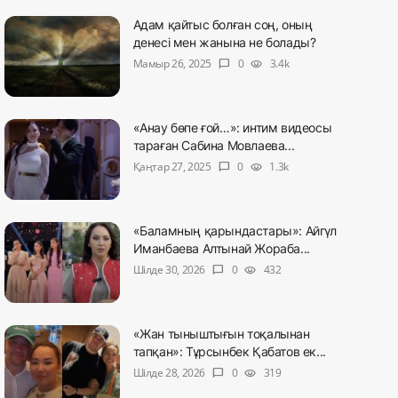
Адам қайтыс болған соң, оның
денесі мен жанына не болады?
Мамыр 26, 2025
0
3.4k
chat_bubble
visibility
«Анау бөпе ғой…»: интим видеосы
тараған Сабина Мовлаева...
Қаңтар 27, 2025
0
1.3k
chat_bubble
visibility
«Баламның қарындастары»: Айгүл
Иманбаева Алтынай Жораба...
Шілде 30, 2026
0
432
chat_bubble
visibility
«Жан тыныштығын тоқалынан
тапқан»: Тұрсынбек Қабатов ек...
Шілде 28, 2026
0
319
chat_bubble
visibility