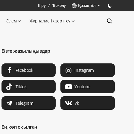
Кіру
/
Тіркелу
Қазақ тілі
Әлем
Журналистік зерттеу
Бізге жазылыңыздар
Facebook
Instagram
Tiktok
Youtube
Telegram
Vk
Ең көп оқылған