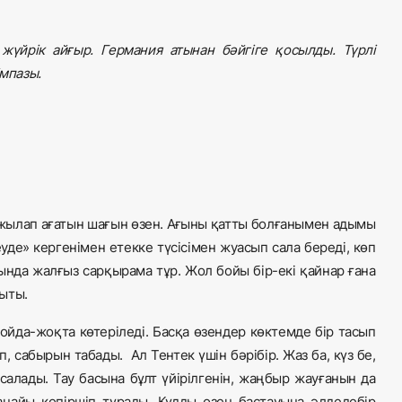
үйрік айғыр. Германия атынан бәйгіге қосылды. Түрлі
мпазы.
, жылап ағатын шағын өзен. Ағыны қатты болғанымен адымы
уде» кергенімен етекке түсісімен жуасып сала береді, көп
ында жалғыз сарқырама тұр. Жол бойы бір-екі қайнар ғана
ыты.
ы ойда-жоқта көтеріледі. Басқа өзендер көктемде бір тасып
, сабырын табады. Ал Тентек үшін бәрібір. Жаз ба, күз бе,
 салады. Тау басына бұлт үйірілгенін, жаңбыр жауғанын да
аңайы көпіршіп тұрады. Құдды өзен бастауына әлдедебір