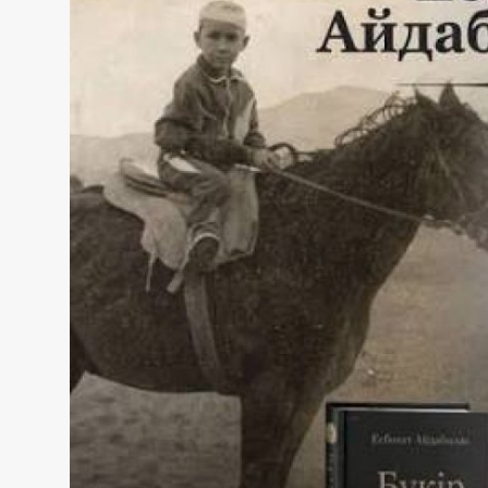
Жаңалықтар
Қоғам
Спорт
Әлем
Журналистік зерттеу
Қазақ тілі