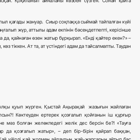
асқан. Қоқиланып айналаны көзбен сүзген. Сонан қайта
ыл қағады жануар. Сиыр соқпаққа сыймай тайпалған күйі
аңғалып жүр, аттылы адам екпінін бәсеңдетпепті, керісінше
 да, қайнаған өзен жатыр бұрқырап. «Енді қайтер екен?» –
 көз тіккен. Ат та, ат үстіндегі адам да тайсалмапты. Таудан
ылқы қуып жүрген. Қыстай Аңырақай жазығын жайлаған
қылсын?! Көктеуден ертерек қозғалып қойғанын іш құрғыр
іне мәз болған желөкпедегі желік дес берсін бе?! «Тауға
 да қозғалып жатыр», – деп бір-бірін қайрап баққан,
Қай үйірді қай жолмен айдаудың жай-жапсарын айтып бас