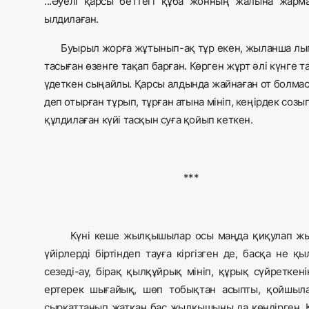
...Әуелі қарсы беттегі құба жонның жалына жарм
ылдилаған.
Буырыл жорға жұтынып-ақ тұр екен, жыланша лып
тасыған өзенге тақап барған. Көрген жұрт әлі күнге т
үдеткен сыңайлы. Қарсы алдында жайнаған от болмаса
деп отырған тұрып, тұрған атына мініп, кеңірдек созып,
құлдилаған күйі тасқын суға қойып кеткен.
***
Күні кеше жылқышылар осы маңда қиқулап ж
үйірлерді біртіндеп тауға кіргізген де, басқа не 
сезеді-ау, бірақ қылқұйрық мініп, құрық сүйреткен
ертерек шығайық, шөп тобықтан асыпты, қойшылар
сырқаттанып жатқан бас жылқышыны да көндірген. 