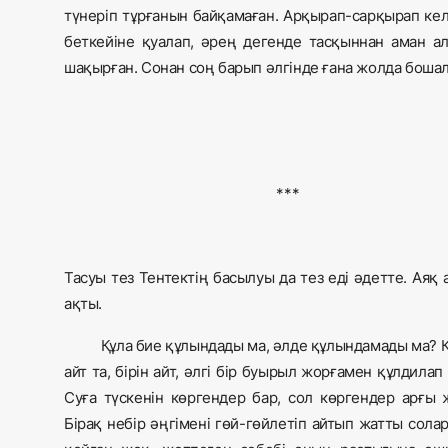
түнеріп тұрғанын байқамаған. Арқырап-сарқырап кел
беткейіне қуалап, әрең дегенде тасқыннан аман ал
шақырған. Сонан соң барып әлгінде ғана жолда бошала
***
Тасуы тез Тентектің басылуы да тез еді әдетте. Аяқ
ақты.
Құла бие құлындады ма, әлде құлындамады ма? Қ
айт та, бірін айт, әлгі бір буырыл жорғамен құлдилап 
Суға түскенін көргендер бар, сол көргендер арғы
Бірақ небір әңгімені гөй-гөйлетіп айтып жатты солар