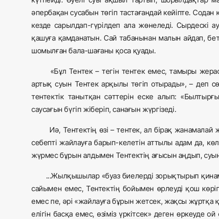
әпербақан сусабын төгіп тастағандай кейіпте. Содан ке
кезде сарылдап-гүрілдеп ала жөнеледі. Сырдескі а
қашуға қамданатын. Сай табанынан малын айдап, бетк
шомылған бала-шағаны қоса қуады.
«Бұл Тентек – тегін тентек емес, тамыры жерасты
артық суын Тентек арқылы төгіп отырады», – деп с
тентектік танытқан сәттерін еске алып: «Былтыр
саусағын бүгіп жіберіп, санағын жүргізеді.
Иә, Тентектің өзі – тентек, ал бірақ жанамала
себепті жайлауға барып-келетін аттылы адам да, көл
жүрмес бұрын алдымен Тентектің ағысын аңдып, суы
...Жылқышылар «буаз биелерді зорықтырып қинама
сайымен емес, Тентектің бойымен өрлеуді қош көріпт
емес пе, әрі «жайлауға бұрын жетсек, жақсы жұртқа 
елігін басқа емес, өзіміз үркітсек» деген өркеуде ой 