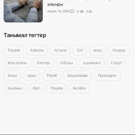
алынды
Ақпан 14, 2024
chat_bubble
0
visibility
2.8k
Танымал тегтер
Тоқаев
Алматы
Астана
Сот
әнші
Атырау
Жол апаты
блогер
отбасы
шымкент
Спорт
Әнші
иран
Ресей
Бишімбаев
Президент
Қылмыс
Өрт
Тоқаев
Ақтөбе