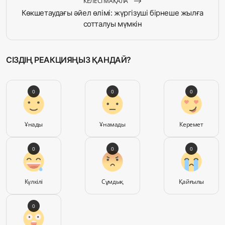
КЕЛЕСІ МАҚАЛА
Көкшетаудағы әйел өлімі: жүргізуші бірнеше жылға
сотталуы мүмкін
СІЗДІҢ РЕАКЦИЯҢЫЗ ҚАНДАЙ?
0
0
0
Ұнады
Ұнамады
Керемет
0
0
0
Күлкілі
Сұмдық
Қайғылы
0