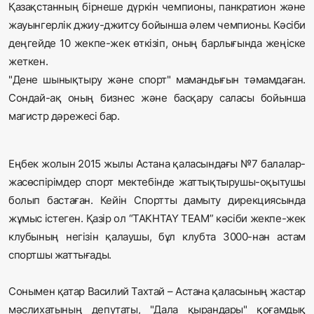
Қазақстанның бірнеше дүркін чемпионы, панкратион және
жауынгерлік джиу-джитсу бойынша әлем чемпионы. Кәсіби
деңгейде 10 жекпе-жек өткізіп, оның барлығында жеңіске
жеткен.
"Дене шынықтыру және спорт" мамандығын тәмамдаған.
Сондай-ақ оның бизнес және басқару саласы бойынша
магистр дәрежесі бар.
Еңбек жолын 2015 жылы Астана қаласындағы №7 балалар-
жасөспірімдер спорт мектебінде жаттықтырушы-оқытушы
болып бастаған. Кейін Спортты дамыту дирекциясында
жұмыс істеген. Қазір ол “TAKHTAY TEAM” кәсіби жекпе-жек
клубының негізін қалаушы, бұл клубта 3000-нан астам
спортшы жаттығады.
Сонымен қатар Василий Тахтай – Астана қаласының жастар
мәслихатының депутаты, "Дала қырандары" қоғамдық