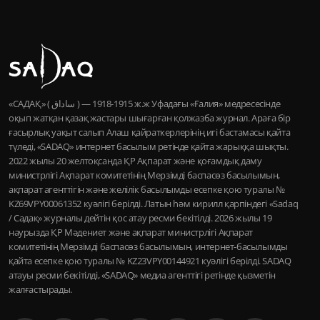
«САДАҚ» ( ساداق ) — 1915-1918 ж.ж Уфадағы «Ғалия» медресесінде
оқып жатқан қазақ жастары шығарған қолжазба журнал. Араға бір
ғасырлық уақыт салып Алаш қайраткерлерінің игі бастамасы қайта
түледі, «SADAQ» интернет басылым ретінде қайта жарыққа шықты.
2022 жылы 20 желтоқсанда ҚР Ақпарат және қоғамдық даму
министрлігі Ақпарат комитетінің Мерзімді баспасөз басылымын,
ақпарат агенттігін және желілік басылымды есепке қою туралы №
KZ69VPY00061352 куәлігі берілді. Латын һәм кирилл қарпіндегі «Sadaq
/ Садақ» журналы дейтін қос атау ресми бекітілді. 2026 жылы 19
наурызда ҚР Мәдениет және ақпарат министрлігі Ақпарат
комитетінің Мерзімді баспасөз басылымын, интернет-басылымды
қайта есепке қою туралы № KZ23VPY00144921 куәлігі берілді. SADAQ
атауы ресми бекітілді, «SADAQ» медиа агенттігі ретінде қызметін
жалғастырады.