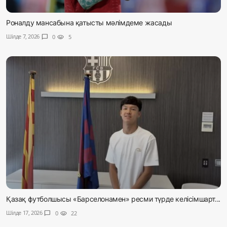
Роналду мансабына қатысты мәлімдеме жасады
Шілде 7, 2026
chat_bubble
0
visibility
5
Қазақ футболшысы «Барселонамен» ресми түрде келісімшарт...
Шілде 17, 2026
chat_bubble
0
visibility
22