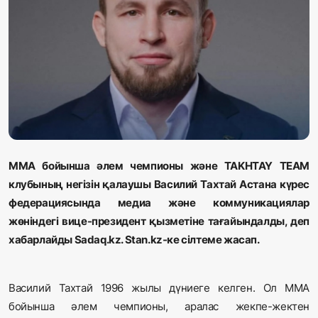
Жаңалықтар
Қоғам
Спорт
Әлем
Журналистік зерттеу
ММА бойынша әлем чемпионы және TAKHTAY TEAM
клубының негізін қалаушы Василий Тахтай Астана күрес
Қазақ тілі
федерациясында медиа және коммуникациялар
жөніндегі вице-президент қызметіне тағайындалды, деп
хабарлайды Sadaq.kz. Stan.kz-ке сілтеме жасап.
Василий Тахтай 1996 жылы дүниеге келген. Ол ММА
бойынша әлем чемпионы, аралас жекпе-жектен