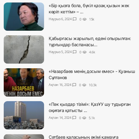
«Бір қызға бола, бүкіл қазақ қызын жек
көріп кеттім» – ...
Наурыз 6, 2024
chat_bubble
0
visibility
15k
Қабырғасы жарылып, едені опырылған:
тұрғындар баспанасы...
Наурыз 5, 2024
chat_bubble
0
visibility
4.6k
«Назарбаев менің досым емес» - Қуаныш
Сұлтанов
Ақпан 16, 2024
chat_bubble
0
visibility
10.3k
«Пәк қыздар тізімі»: ҚазҰУ шу тудырған
оқиғаға қатысты ...
Ақпан 14, 2024
chat_bubble
0
visibility
5.1k
Сәтбаев қаласының әкімі қамауға