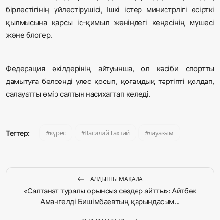
бірлестігінің үйлестірушісі, Ішкі істер министрлігі есірткі
қылмысына қарсы іс-қимыл жөніндегі кеңесінің мүшесі
және блогер.
Федерация өкілдерінің айтуынша, ол кәсіби спортты
дамытуға белсенді үлес қосып, қоғамдық тәртіпті қолдап,
салауатты өмір салтын насихаттап келеді.
күрес
Василий Тахтай
лауазым
Тегтер:
АЛДЫҢҒЫ МАҚАЛА
«Салтанат туралы орынсыз сөздер айтты»: Айтбек
Амангелді Бишімбаевтың қарындасым...