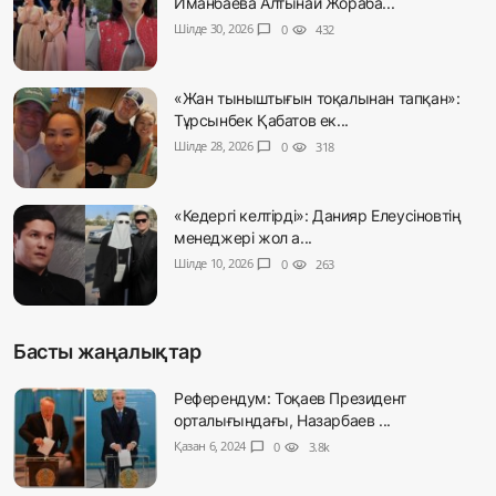
Иманбаева Алтынай Жораба...
Шілде 30, 2026
chat_bubble
0
visibility
432
«Жан тыныштығын тоқалынан тапқан»:
Тұрсынбек Қабатов ек...
Шілде 28, 2026
chat_bubble
0
visibility
318
«Кедергі келтірді»: Данияр Елеусіновтің
менеджері жол а...
Шілде 10, 2026
chat_bubble
0
visibility
263
Басты жаңалықтар
Референдум: Тоқаев Президент
орталығындағы, Назарбаев ...
Қазан 6, 2024
chat_bubble
0
visibility
3.8k