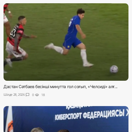
Дастан Сәтбаев бесінші минутта гол соғып, «Челсиді» алғ...
Шілде 28, 2026
chat_bubble
0
visibility
18