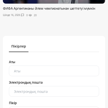
ФИФА Аргентинаны Әлем чемпионатынан шеттетуі мүмкін
Шілде 16, 2026
chat_bubble
0
visibility
20
Пікірлер
Аты
Электрондық пошта
Пікір