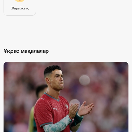
Жарайсың
Ұқсас мақалалар