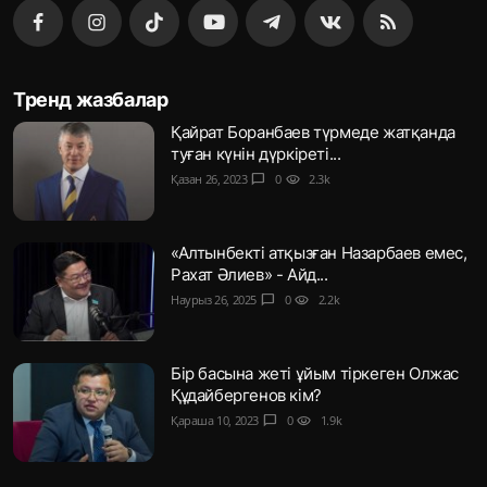
Тренд жазбалар
Қайрат Боранбаев түрмеде жатқанда
туған күнін дүркіреті...
Қазан 26, 2023
chat_bubble
0
visibility
2.3k
«Алтынбекті атқызған Назарбаев емес,
Рахат Әлиев» - Айд...
Наурыз 26, 2025
chat_bubble
0
visibility
2.2k
Бір басына жеті ұйым тіркеген Олжас
Құдайбергенов кім?
Қараша 10, 2023
chat_bubble
0
visibility
1.9k