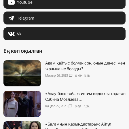
Youtube
Telegram
Vk
Ең көп оқылған
Адам қайтыс болған соң, оның денесі мен
жанына не болады?
Мамыр 26, 2025
chat_bubble
0
visibility
3.4k
«Анау бөпе ғой…»: интим видеосы тараған
Сабина Мовлаева...
Қаңтар 27, 2025
chat_bubble
0
visibility
1.3k
«Баламның қарындастары»: Айгүл