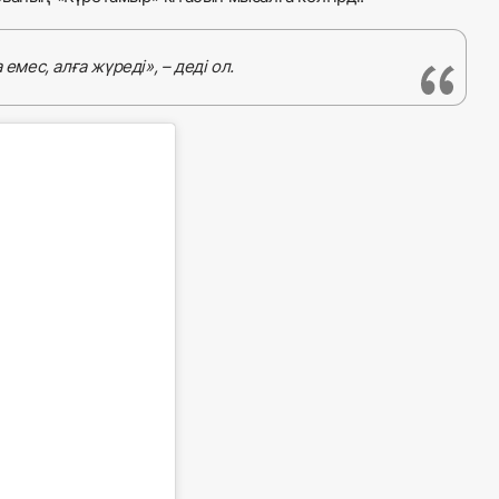
емес, алға жүреді», – деді ол.