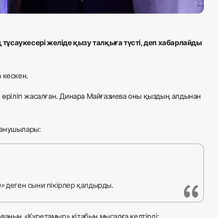
тұсаукесері желіде қызу талқыға түсті, деп хабарлайды
 кескен.
н өріліп жасалған. Динара Майғазиева оны қыздың алдынан
данушылары:
р»
деген сыни пікірлер қалдырды.
ваның «Күретамыр» кітабын мысалға келтірді: