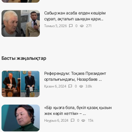
Сабыржан асаба елден кешірім
сұрап, ақталып шыққан қари...
Тамыз 5, 2026
0
271
chat_bubble
visibility
Басты жаңалықтар
Референдум: Тоқаев Президент
орталығындағы, Назарбаев ...
Қазан 6, 2024
0
3.8k
chat_bubble
visibility
«Бір қызға бола, бүкіл қазақ қызын
жек көріп кеттім» – ...
Наурыз 6, 2024
0
15k
chat_bubble
visibility