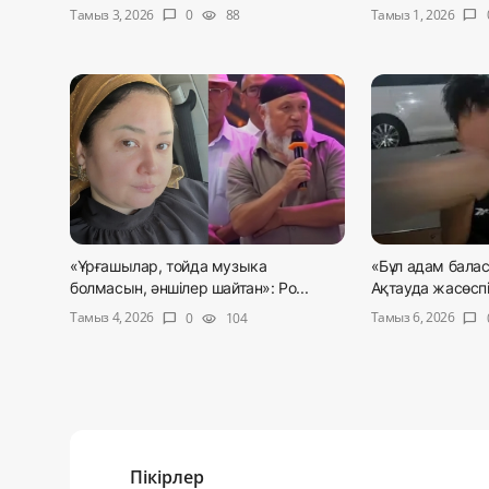
Тамыз 3, 2026
Тамыз 1, 2026
0
88
chat_bubble
visibility
chat_bubble
«Ұрғашылар, тойда музыка
«Бұл адам балас
болмасын, әншілер шайтан»: Ро...
Ақтауда жасөспі
Тамыз 4, 2026
Тамыз 6, 2026
0
104
chat_bubble
visibility
chat_bubble
Пікірлер