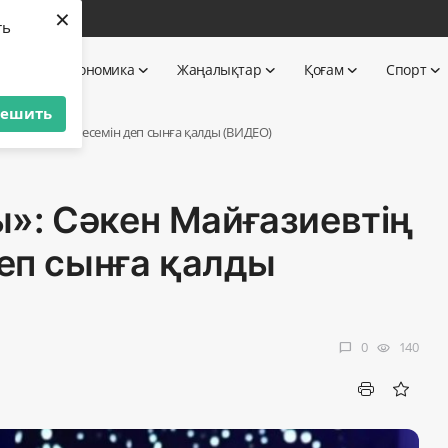
×
бі
ть
 TV
Экономика
Жаңалықтар
Қоғам
Спорт
решить
 әйелі тұсау кесемін деп сынға қалды (ВИДЕО)
»: Сәкен Майғазиевтің
деп сынға қалды
0
140
chat_bubble
visibility