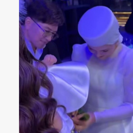
Жаңалықтар
Қоғам
Спорт
Әлем
Журналистік зерттеу
Қазақ тілі