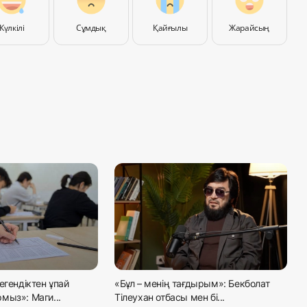
Күлкілі
Сұмдық
Қайғылы
Жарайсың
егендіктен ұпай
«Бұл – менің тағдырым»: Бекболат
мыз»: Маги...
Тілеухан отбасы мен бі...