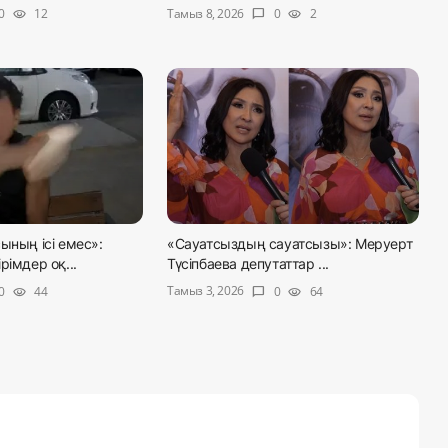
Тамыз 8, 2026
0
12
0
2
visibility
chat_bubble
visibility
ының ісі емес»:
«Сауатсыздың сауатсызы»: Меруерт
рімдер оқ...
Түсіпбаева депутаттар ...
Тамыз 3, 2026
0
44
0
64
visibility
chat_bubble
visibility