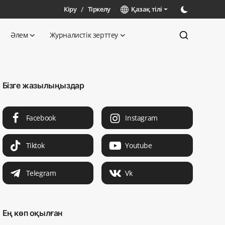
Кіру
/
Тіркелу
Қазақ тілі
Әлем
Журналистік зерттеу
Бізге жазылыңыздар
Facebook
Instagram
Tiktok
Youtube
Telegram
Vk
Ең көп оқылған