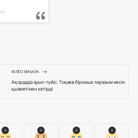
va
КЕЛЕСІ МАҚАЛА
Ақордада ауыс-түйіс: Тоқаев бірнеше лауазым иесін
қызметінен кетірді
0
0
0
0