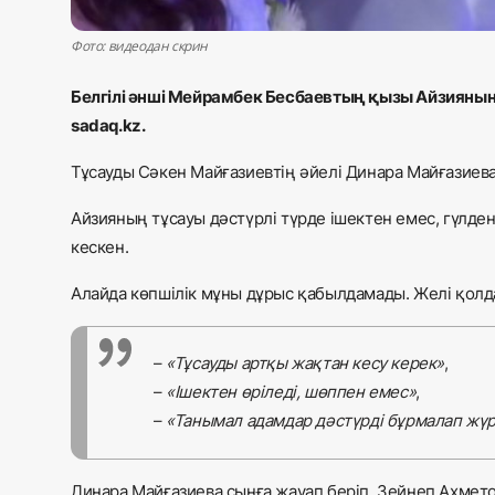
Фото: видеодан скрин
Белгілі әнші Мейрамбек Бесбаевтың қызы Айзияның 
sadaq.kz.
Тұсауды Сәкен Майғазиевтің әйелі Динара Майғазиева
Айзияның тұсауы дәстүрлі түрде ішектен емес, гүлде
кескен.
Алайда көпшілік мұны дұрыс қабылдамады. Желі қол
–
«Тұсауды артқы жақтан кесу керек»
,
–
«Ішектен өріледі, шөппен емес»
,
–
«Танымал адамдар дәстүрді бұрмалап жү
Динара Майғазиева сынға жауап беріп, Зейнеп Ахмето