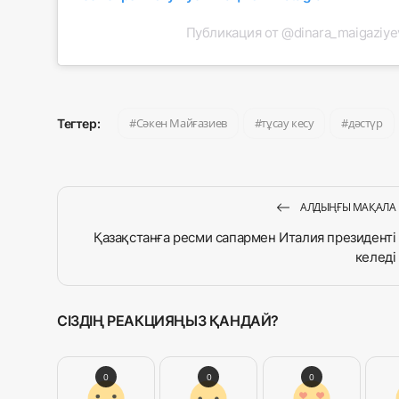
Публикация от @dinara_maigaziye
Сәкен Майғазиев
тұсау кесу
дәстүр
Тегтер:
АЛДЫҢҒЫ МАҚАЛА
Қазақстанға ресми сапармен Италия президенті
келеді
СІЗДІҢ РЕАКЦИЯҢЫЗ ҚАНДАЙ?
0
0
0