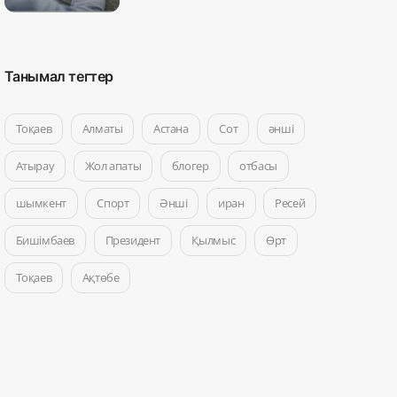
Танымал тегтер
Тоқаев
Алматы
Астана
Сот
әнші
Атырау
Жол апаты
блогер
отбасы
шымкент
Спорт
Әнші
иран
Ресей
Бишімбаев
Президент
Қылмыс
Өрт
Тоқаев
Ақтөбе