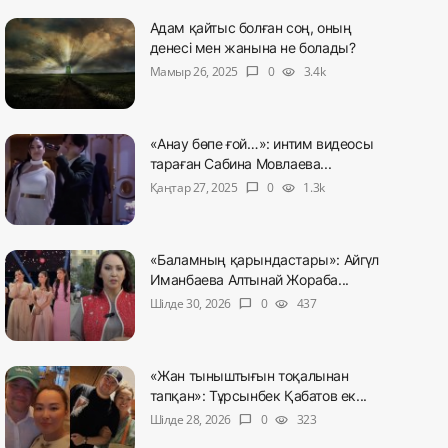
Адам қайтыс болған соң, оның
денесі мен жанына не болады?
Мамыр 26, 2025
0
3.4k
chat_bubble
visibility
«Анау бөпе ғой…»: интим видеосы
тараған Сабина Мовлаева...
Қаңтар 27, 2025
0
1.3k
chat_bubble
visibility
«Баламның қарындастары»: Айгүл
Иманбаева Алтынай Жораба...
Шілде 30, 2026
0
437
chat_bubble
visibility
«Жан тыныштығын тоқалынан
тапқан»: Тұрсынбек Қабатов ек...
Шілде 28, 2026
0
323
chat_bubble
visibility