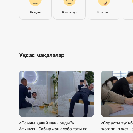
Ұнады
Ұнамады
Керемет
Ұқсас мақалалар
«Осыны қалай шақырады?»:
«Сұрақты түсінб
Атышулы Сабыржан асаба тағы да...
жоғалтып жатыр