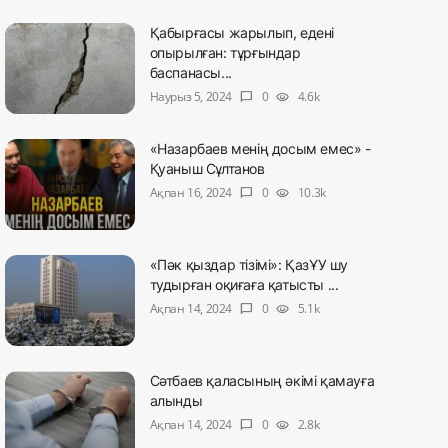
Қабырғасы жарылып, едені
опырылған: тұрғындар
баспанасы...
Наурыз 5, 2024
0
4.6k
chat_bubble
visibility
«Назарбаев менің досым емес» -
Қуаныш Сұлтанов
Ақпан 16, 2024
0
10.3k
chat_bubble
visibility
«Пәк қыздар тізімі»: ҚазҰУ шу
тудырған оқиғаға қатысты ...
Ақпан 14, 2024
0
5.1k
chat_bubble
visibility
Сәтбаев қаласының әкімі қамауға
алынды
Ақпан 14, 2024
0
2.8k
chat_bubble
visibility