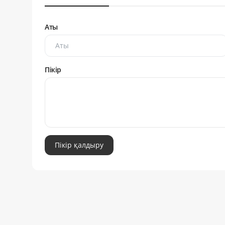
Аты
Пікір
Пікір қалдыру