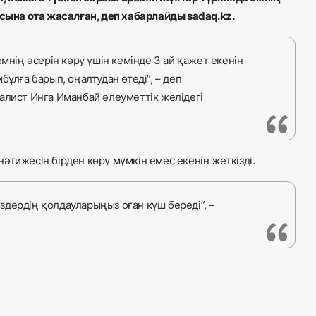
асына ота жасалған, деп хабарлайды sadaq.kz.
мнің әсерін көру үшін кемінде 3 ай қажет екенін
ұлға барып, оңалтудан өтеді”, – деп
алист Инга Иманбай әлеуметтік желідегі
әтижесін бірден көру мүмкін емес екенін жеткізді.
сіздердің қолдауларыңыз оған күш береді”, –