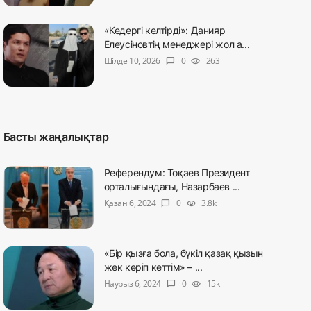
«Кедергі келтірді»: Данияр
Елеусіновтің менеджері жол а...
Шілде 10, 2026
0
263
chat_bubble
visibility
Басты жаңалықтар
Референдум: Тоқаев Президент
орталығындағы, Назарбаев ...
Қазан 6, 2024
0
3.8k
chat_bubble
visibility
«Бір қызға бола, бүкіл қазақ қызын
жек көріп кеттім» – ...
Наурыз 6, 2024
0
15k
chat_bubble
visibility