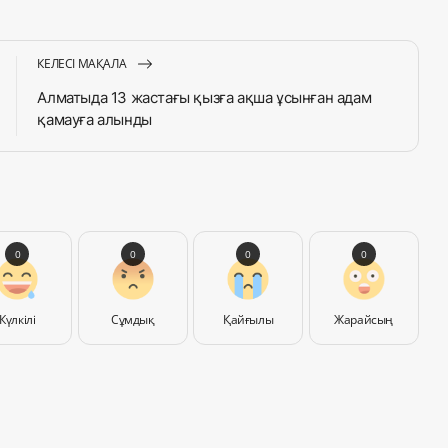
КЕЛЕСІ МАҚАЛА
Алматыда 13 жастағы қызға ақша ұсынған адам
қамауға алынды
0
0
0
0
Күлкілі
Сұмдық
Қайғылы
Жарайсың