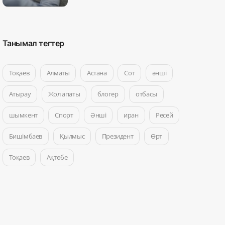
Танымал тегтер
Тоқаев
Алматы
Астана
Сот
әнші
Атырау
Жол апаты
блогер
отбасы
шымкент
Спорт
Әнші
иран
Ресей
Бишімбаев
Қылмыс
Президент
Өрт
Тоқаев
Ақтөбе