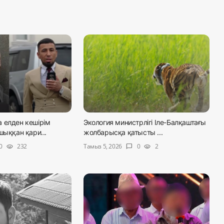
 елден кешірім
Экология министрлігі Іле-Балқаштағы
шыққан қари...
жолбарысқа қатысты ...
Тамыз 5, 2026
0
232
0
2
visibility
chat_bubble
visibility