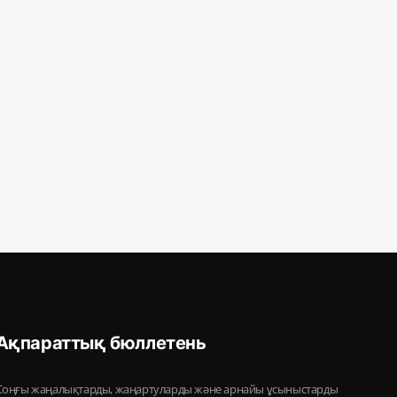
Ақпараттық бюллетень
Соңғы жаңалықтарды, жаңартуларды және арнайы ұсыныстарды