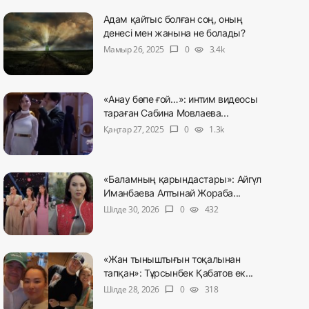
Адам қайтыс болған соң, оның
денесі мен жанына не болады?
Мамыр 26, 2025
0
3.4k
chat_bubble
visibility
«Анау бөпе ғой…»: интим видеосы
тараған Сабина Мовлаева...
Қаңтар 27, 2025
0
1.3k
chat_bubble
visibility
«Баламның қарындастары»: Айгүл
Иманбаева Алтынай Жораба...
Шілде 30, 2026
0
432
chat_bubble
visibility
«Жан тыныштығын тоқалынан
тапқан»: Тұрсынбек Қабатов ек...
Шілде 28, 2026
0
318
chat_bubble
visibility