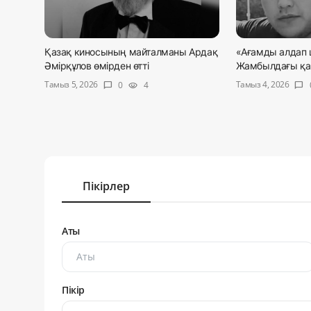
Қазақ киносының майталманы Ардақ
«Ағамды алдап 
Әмірқұлов өмірден өтті
Жамбылдағы қан
Тамыз 5, 2026
Тамыз 4, 2026
0
4
chat_bubble
visibility
chat_bubble
Пікірлер
Аты
Пікір