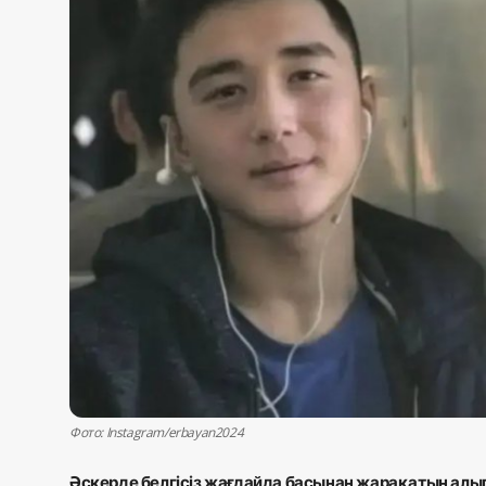
Жаңалықтар
Қоғам
Спорт
Әлем
Журналистік зерттеу
Қазақ тілі
Фото: Instagram/erbayan2024
Әскерде белгісіз жағдайда басынан жарақатын алып