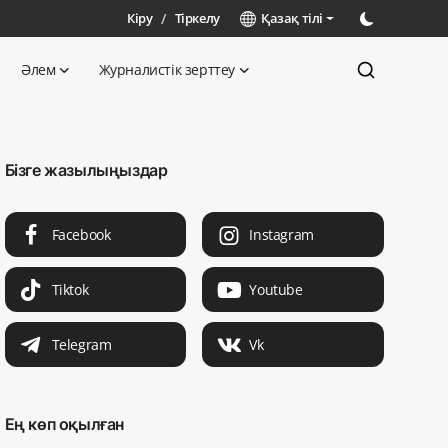
Кіру
/
Тіркелу
Қазақ тілі
Әлем
Журналистік зерттеу
Бізге жазылыңыздар
Facebook
Instagram
Tiktok
Youtube
Telegram
Vk
Ең көп оқылған