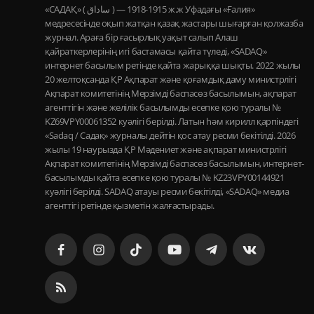
«САДАҚ» ( ساداق ) — 1915-1918 ж.ж Уфадағы «Ғалия»
медресесінде оқып жатқан қазақ жастары шығарған қолжазба
журнал. Араға бір ғасырлық уақыт салып Алаш
қайраткерлерінің игі бастамасы қайта түледі, «SADAQ»
интернет басылым ретінде қайта жарыққа шықты. 2022 жылы
20 желтоқсанда ҚР Ақпарат және қоғамдық даму министрлігі
Ақпарат комитетінің Мерзімді баспасөз басылымын, ақпарат
агенттігін және желілік басылымды есепке қою туралы №
KZ69VPY00061352 куәлігі берілді. Латын һәм кирилл қарпіндегі
«Sadaq / Садақ» журналы дейтін қос атау ресми бекітілді. 2026
жылы 19 наурызда ҚР Мәдениет және ақпарат министрлігі
Ақпарат комитетінің Мерзімді баспасөз басылымын, интернет-
басылымды қайта есепке қою туралы № KZ23VPY00144921
куәлігі берілді. SADAQ атауы ресми бекітілді, «SADAQ» медиа
агенттігі ретінде қызметін жалғастырады.