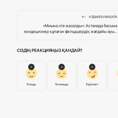
АЛДЫҢҒЫ МАҚАЛА
«Миына ота жасалды»: Астанада басына
кондиционер құлаған фельдшердің жағдайы ауы...
СІЗДІҢ РЕАКЦИЯҢЫЗ ҚАНДАЙ?
0
0
0
Ұнады
Ұнамады
Керемет