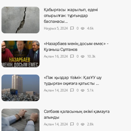
Қабырғасы жарылып, едені
опырылған: тұрғындар
баспанасы...
Наурыз 5, 2024
0
4.6k
chat_bubble
visibility
«Назарбаев менің досым емес» -
Қуаныш Сұлтанов
Ақпан 16, 2024
0
10.3k
chat_bubble
visibility
«Пәк қыздар тізімі»: ҚазҰУ шу
тудырған оқиғаға қатысты ...
Ақпан 14, 2024
0
5.1k
chat_bubble
visibility
Сәтбаев қаласының әкімі қамауға
алынды
Ақпан 14, 2024
0
2.8k
chat_bubble
visibility