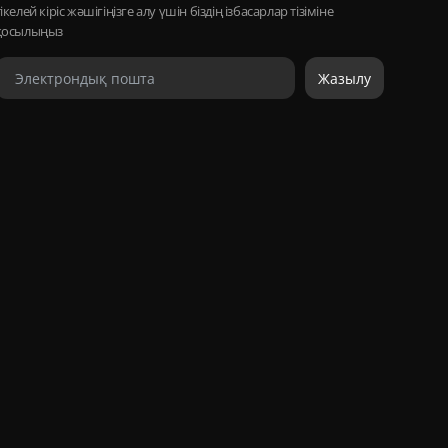
тікелей кіріс жәшігіңізге алу үшін біздің ізбасарлар тізіміне
қосылыңыз
Жазылу