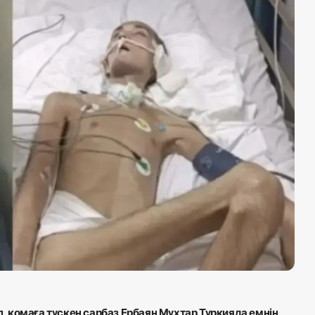
, комаға түскен сарбаз Ербаян Мұхтар Түркияда емнің