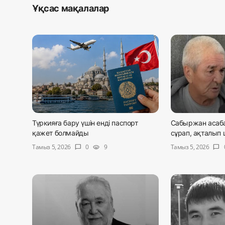
Ұқсас мақалалар
Түркияға бару үшін енді паспорт
Сабыржан асаба
қажет болмайды
сұрап, ақталып 
Тамыз 5, 2026
Тамыз 5, 2026
0
9
chat_bubble
visibility
chat_bubble