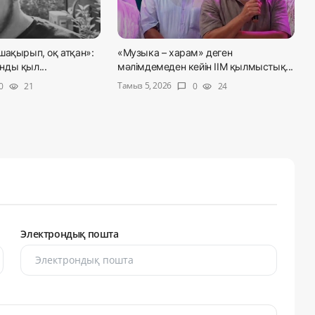
шақырып, оқ атқан»:
«Музыка – харам» деген
ды қыл...
мәлімдемеден кейін ІІМ қылмыстық...
Тамыз 5, 2026
0
21
0
24
visibility
chat_bubble
visibility
Электрондық пошта