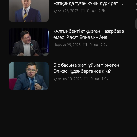
жатқанда туған күнін дүркіреті...
Қазан 26, 2023
0
2.3k
chat_bubble
visibility
«Алтынбекті атқызған Назарбаев
емес, Рахат Әлиев» - Айд...
Наурыз 26, 2025
0
2.2k
chat_bubble
visibility
Бір басына жеті ұйым тіркеген
Олжас Құдайбергенов кім?
Қараша 10, 2023
0
1.9k
chat_bubble
visibility