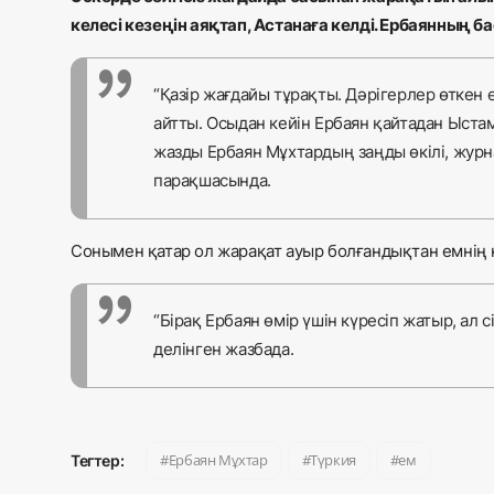
келесі кезеңін аяқтап, Астанаға келді. Ербаянның б
“Қазір жағдайы тұрақты. Дәрігерлер өткен е
айтты. Осыдан кейін Ербаян қайтадан Ыстамб
жазды Ербаян Мұхтардың заңды өкілі, журн
парақшасында.
Сонымен қатар ол жарақат ауыр болғандықтан емнің н
“Бірақ Ербаян өмір үшін күресіп жатыр, ал 
делінген жазбада.
Ербаян Мұхтар
Түркия
ем
Тегтер: