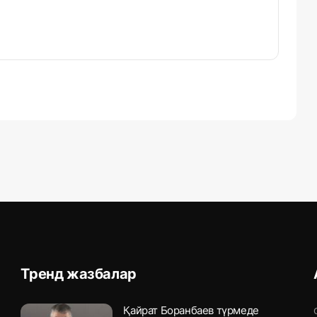
Тренд жазбалар
Қайрат Боранбаев түрмеде