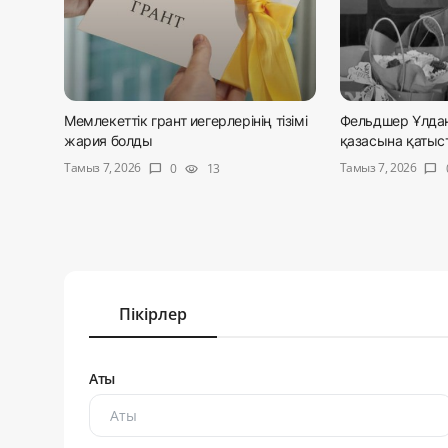
Мемлекеттік грант иегерлерінің тізімі
Фельдшер Ұлда
жария болды
қазасына қатысты
Тамыз 7, 2026
Тамыз 7, 2026
0
13
chat_bubble
visibility
chat_bubble
Пікірлер
Аты