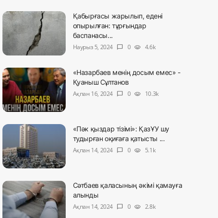
Қабырғасы жарылып, едені
опырылған: тұрғындар
баспанасы...
Наурыз 5, 2024
0
4.6k
chat_bubble
visibility
«Назарбаев менің досым емес» -
Қуаныш Сұлтанов
Ақпан 16, 2024
0
10.3k
chat_bubble
visibility
«Пәк қыздар тізімі»: ҚазҰУ шу
тудырған оқиғаға қатысты ...
Ақпан 14, 2024
0
5.1k
chat_bubble
visibility
Сәтбаев қаласының әкімі қамауға
алынды
Ақпан 14, 2024
0
2.8k
chat_bubble
visibility