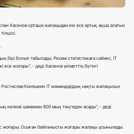
лан Хасенов орташа жалақыдан екі есе артық ақша алатын
тілшісі.
.
ың бірі болып табылады. Ресми статистикаға сәйкес, IT
се жоғары", - деді Хасенов үкіметтің бүгінгі
тр Ростислав Коняшкин IT мамандардың нақты жалақысын
ның көлемі шамамен 800 мың теңгеден асады", - деді
ыс жоғары. Осыған байланысты жоғары жалақы ұсынылады.