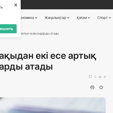
×
бі
ть
 TV
Экономика
Жаңалықтар
Қоғам
Спорт
решить
е артық ақша алатын мамандарды атады
қыдан екі есе артық
арды атады
0
8
chat_bubble
visibility