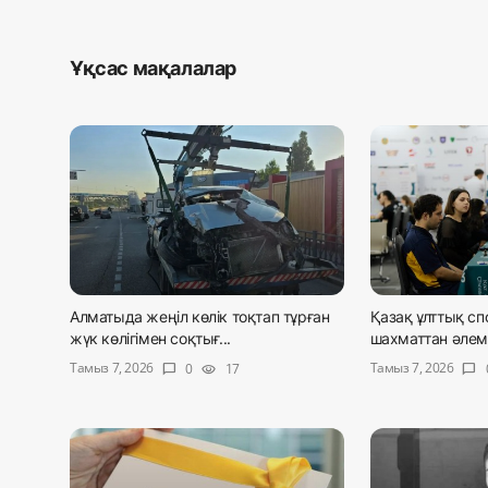
Ұқсас мақалалар
Алматыда жеңіл көлік тоқтап тұрған
Қазақ ұлттық сп
жүк көлігімен соқтығ...
шахматтан әлем 
Тамыз 7, 2026
Тамыз 7, 2026
0
17
chat_bubble
visibility
chat_bubble