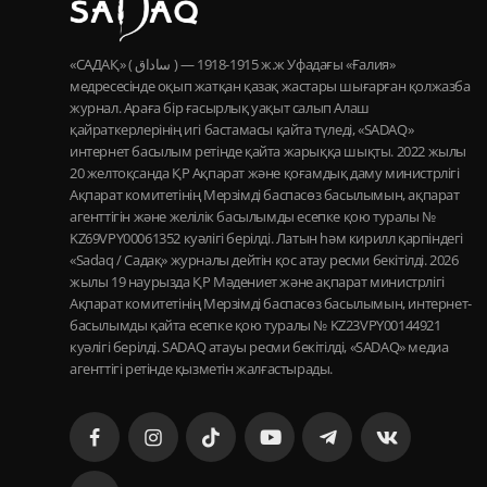
«САДАҚ» ( ساداق ) — 1915-1918 ж.ж Уфадағы «Ғалия»
медресесінде оқып жатқан қазақ жастары шығарған қолжазба
журнал. Араға бір ғасырлық уақыт салып Алаш
қайраткерлерінің игі бастамасы қайта түледі, «SADAQ»
интернет басылым ретінде қайта жарыққа шықты. 2022 жылы
20 желтоқсанда ҚР Ақпарат және қоғамдық даму министрлігі
Ақпарат комитетінің Мерзімді баспасөз басылымын, ақпарат
агенттігін және желілік басылымды есепке қою туралы №
KZ69VPY00061352 куәлігі берілді. Латын һәм кирилл қарпіндегі
«Sadaq / Садақ» журналы дейтін қос атау ресми бекітілді. 2026
жылы 19 наурызда ҚР Мәдениет және ақпарат министрлігі
Ақпарат комитетінің Мерзімді баспасөз басылымын, интернет-
басылымды қайта есепке қою туралы № KZ23VPY00144921
куәлігі берілді. SADAQ атауы ресми бекітілді, «SADAQ» медиа
агенттігі ретінде қызметін жалғастырады.