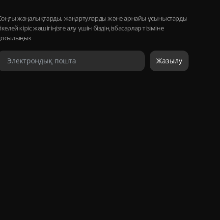
Соңғы жаңалықтарды, жаңартуларды және арнайы ұсыныстарды
тікелей кіріс жәшігіңізге алу үшін біздің ізбасарлар тізіміне
қосылыңыз
Жазылу