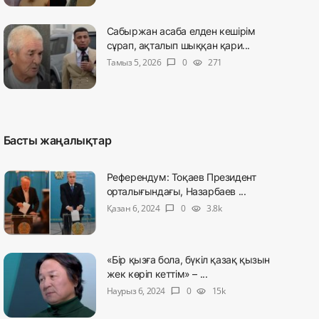
Сабыржан асаба елден кешірім
сұрап, ақталып шыққан қари...
Тамыз 5, 2026
0
271
chat_bubble
visibility
Басты жаңалықтар
Референдум: Тоқаев Президент
орталығындағы, Назарбаев ...
Қазан 6, 2024
0
3.8k
chat_bubble
visibility
«Бір қызға бола, бүкіл қазақ қызын
жек көріп кеттім» – ...
Наурыз 6, 2024
0
15k
chat_bubble
visibility