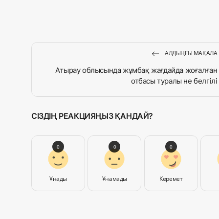
АЛДЫҢҒЫ МАҚАЛА
Атырау облысында жұмбақ жағдайда жоғалған
отбасы туралы не белгілі
СІЗДІҢ РЕАКЦИЯҢЫЗ ҚАНДАЙ?
0
0
0
Ұнады
Ұнамады
Керемет