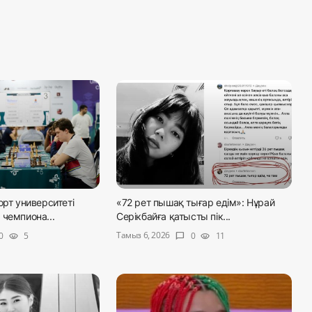
орт университеті
«72 рет пышақ тығар едім»: Нұрай
чемпиона...
Серікбайға қатысты пік...
Тамыз 6, 2026
0
5
0
11
visibility
chat_bubble
visibility