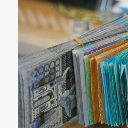
Жаңалықтар
Қоғам
Спорт
Әлем
Журналистік зерттеу
Қазақ тілі