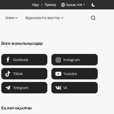
Кіру
/
Тіркелу
Қазақ тілі
Әлем
Журналистік зерттеу
Бізге жазылыңыздар
Facebook
Instagram
Tiktok
Youtube
Telegram
Vk
Ең көп оқылған