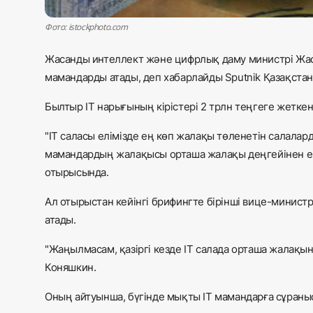
Фото: istockphoto.com
Жасанды интеллект және цифрлық даму министрі Жас
мамандарды атады, деп хабарлайды Sputnik Қазақстан 
Былтыр IT нарығының кірістері 2 трлн теңгеге жеткен
"IT саласы елімізде ең көп жалақы төленетін салалард
мамандардың жалақысы орташа жалақы деңгейінен екі е
отырысында.
Ал отырыстан кейінгі брифингте бірінші вице-минис
атады.
"Жаңылмасам, қазіргі кезде IT салада орташа жалақы
Коняшкин.
Оның айтуынша, бүгінде мықты IT мамандарға сұран