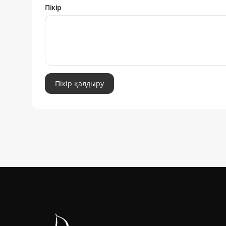
Пікір
Пікір қалдыру