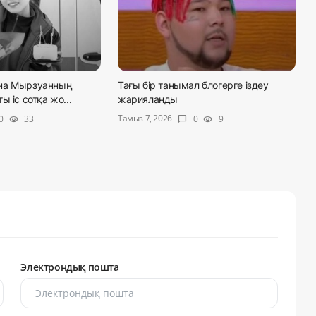
на Мырзуанның
Тағы бір танымал блогерге іздеу
 іс сотқа жо...
жарияланды
Тамыз 7, 2026
0
33
0
9
visibility
chat_bubble
visibility
Электрондық пошта