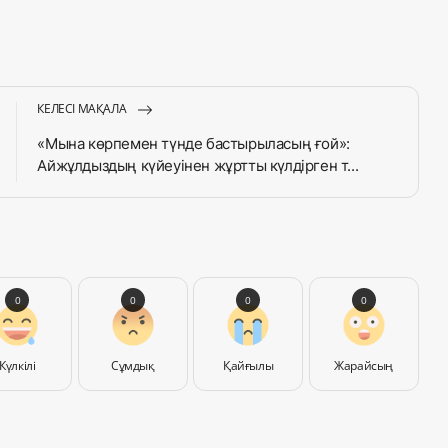
КЕЛЕСІ МАҚАЛА
«Мына көрпемен түнде бастырыласың ғой»:
Айжұлдыздың күйеуінен жұртты күлдірген т...
0
0
0
0
Күлкілі
Сұмдық
Қайғылы
Жарайсың