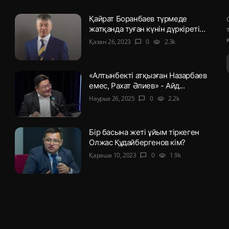
Қайрат Боранбаев түрмеде
жатқанда туған күнін дүркіреті...
Қазан 26, 2023
0
2.3k
chat_bubble
visibility
«Алтынбекті атқызған Назарбаев
емес, Рахат Әлиев» - Айд...
Наурыз 26, 2025
0
2.2k
chat_bubble
visibility
Бір басына жеті ұйым тіркеген
Олжас Құдайбергенов кім?
Қараша 10, 2023
0
1.9k
chat_bubble
visibility