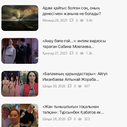
Адам қайтыс болған соң, оның
денесі мен жанына не болады?
Мамыр 26, 2025
0
3.4k
chat_bubble
visibility
«Анау бөпе ғой…»: интим видеосы
тараған Сабина Мовлаева...
Қаңтар 27, 2025
0
1.3k
chat_bubble
visibility
«Баламның қарындастары»: Айгүл
Иманбаева Алтынай Жораба...
Шілде 30, 2026
0
437
chat_bubble
visibility
«Жан тыныштығын тоқалынан
тапқан»: Тұрсынбек Қабатов ек...
Шілде 28, 2026
0
323
chat_bubble
visibility