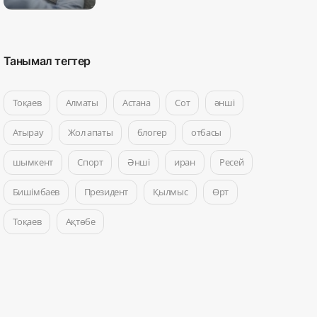
Танымал тегтер
Тоқаев
Алматы
Астана
Сот
әнші
Атырау
Жол апаты
блогер
отбасы
шымкент
Спорт
Әнші
иран
Ресей
Бишімбаев
Президент
Қылмыс
Өрт
Тоқаев
Ақтөбе