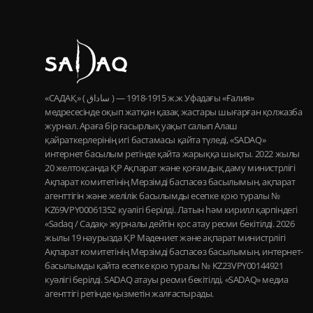
«САДАҚ» ( ساداق ) — 1915-1918 ж.ж Уфадағы «Ғалия»
медресесінде оқып жатқан қазақ жастары шығарған қолжазба
журнал. Араға бір ғасырлық уақыт салып Алаш
қайраткерлерінің игі бастамасы қайта түледі, «SADAQ»
интернет басылым ретінде қайта жарыққа шықты. 2022 жылы
20 желтоқсанда ҚР Ақпарат және қоғамдық даму министрлігі
Ақпарат комитетінің Мерзімді баспасөз басылымын, ақпарат
агенттігін және желілік басылымды есепке қою туралы №
KZ69VPY00061352 куәлігі берілді. Латын һәм кирилл қарпіндегі
«Sadaq / Садақ» журналы дейтін қос атау ресми бекітілді. 2026
жылы 19 наурызда ҚР Мәдениет және ақпарат министрлігі
Ақпарат комитетінің Мерзімді баспасөз басылымын, интернет-
басылымды қайта есепке қою туралы № KZ23VPY00144921
куәлігі берілді. SADAQ атауы ресми бекітілді, «SADAQ» медиа
агенттігі ретінде қызметін жалғастырады.