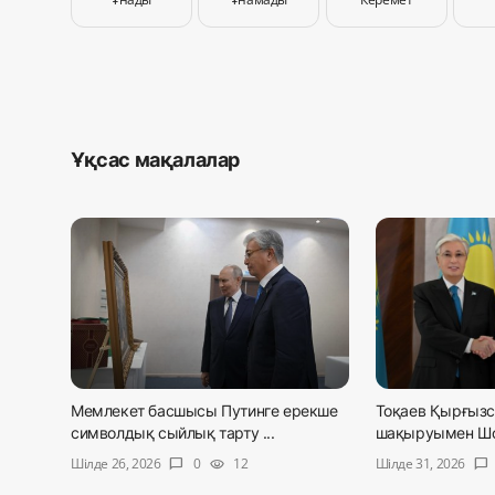
Ұқсас мақалалар
Мемлекет басшысы Путинге ерекше
Тоқаев Қырғызс
символдық сыйлық тарту ...
шақыруымен Шол
Шілде 26, 2026
Шілде 31, 2026
0
12
chat_bubble
visibility
chat_bubble