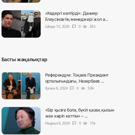
«Кедергі келтірді»: Данияр
Елеусіновтің менеджері жол а...
Шілде 10, 2026
0
263
chat_bubble
visibility
Басты жаңалықтар
Референдум: Тоқаев Президент
орталығындағы, Назарбаев ...
Қазан 6, 2024
0
3.8k
chat_bubble
visibility
«Бір қызға бола, бүкіл қазақ қызын
жек көріп кеттім» – ...
Наурыз 6, 2024
0
15k
chat_bubble
visibility