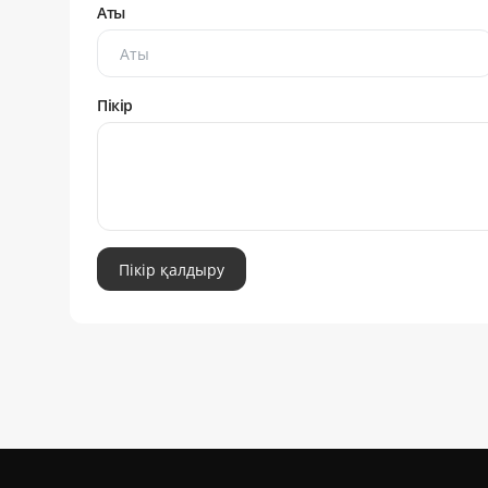
Аты
Пікір
Пікір қалдыру