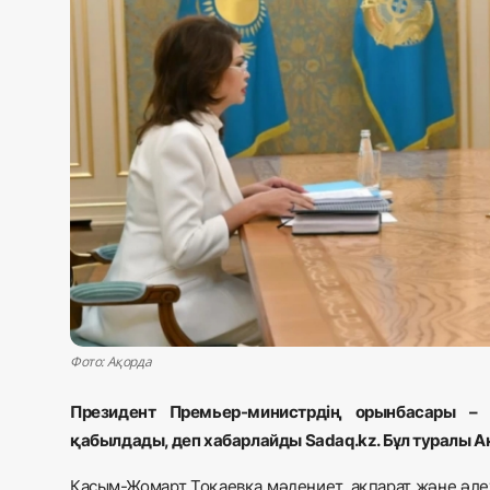
Жаңалықтар
Қоғам
Спорт
Әлем
Журналистік зерттеу
Қазақ тілі
Фото: Ақорда
Президент Премьер-министрдің орынбасары –
қабылдады, деп хабарлайды Sadaq.kz. Бұл туралы А
Қасым-Жомарт Тоқаевқа мәдениет, ақпарат және әле