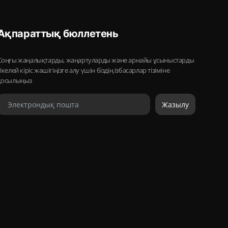
Ақпараттық бюллетень
Соңғы жаңалықтарды, жаңартуларды және арнайы ұсыныстарды
тікелей кіріс жәшігіңізге алу үшін біздің ізбасарлар тізіміне
қосылыңыз
Жазылу