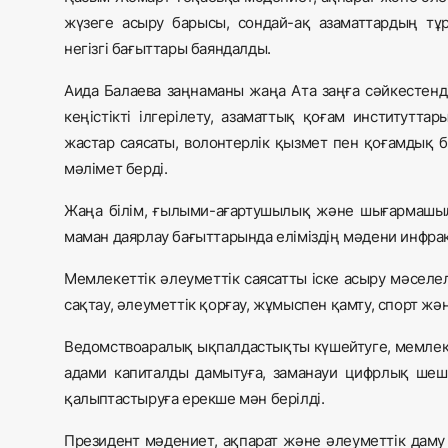
жүзеге асыру барысы, сондай-ақ азаматтардың тұр
негізгі бағыттары баяндалды.
Аида Балаева заңнаманы жаңа Ата заңға сәйкестенді
кеңістікті ілгерілету, азаматтық қоғам институтт
жастар саясаты, волонтерлік қызмет пен қоғамдық
мәлімет берді.
Жаңа білім, ғылыми-ағартушылық және шығармашылы
маман даярлау бағыттарында еліміздің мәдени инфр
Мемлекеттік әлеуметтік саясатты іске асыру мәселе
сақтау, әлеуметтік қорғау, жұмыспен қамту, спорт ж
Ведомствоаралық ықпалдастықты күшейтуге, мемлекет
адами капиталды дамытуға, заманауи цифрлық шеш
қалыптастыруға ерекше мән берілді.
Президент мәдениет, ақпарат және әлеуметтік даму