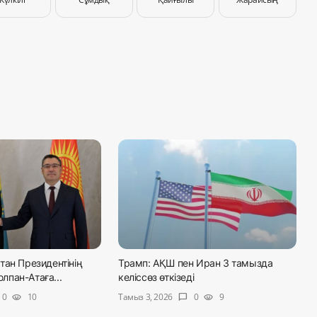
тан Президентінің
Трамп: АҚШ пен Иран 3 тамызда
пан-Атаға...
келіссөз өткізеді
Тамыз 3, 2026
0
10
0
9
visibility
chat_bubble
visibility