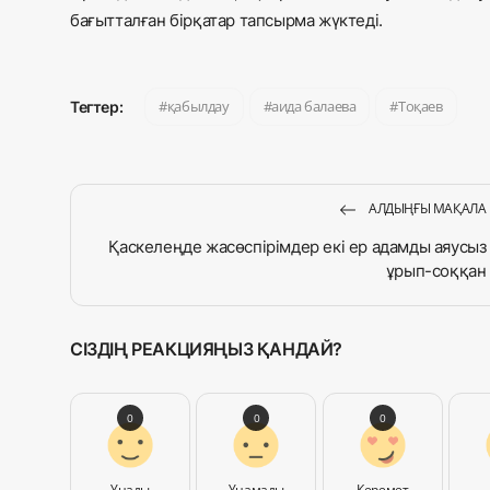
бағытталған бірқатар тапсырма жүктеді.
қабылдау
аида балаева
Тоқаев
Тегтер:
АЛДЫҢҒЫ МАҚАЛА
Қаскелеңде жасөспірімдер екі ер адамды аяусыз
ұрып-соққан
СІЗДІҢ РЕАКЦИЯҢЫЗ ҚАНДАЙ?
0
0
0
Ұнады
Ұнамады
Керемет