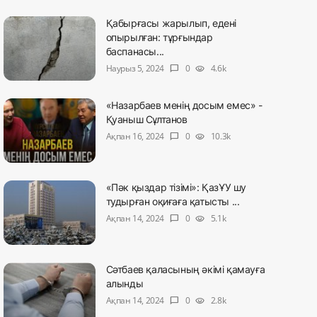
Қабырғасы жарылып, едені
опырылған: тұрғындар
баспанасы...
Наурыз 5, 2024
0
4.6k
chat_bubble
visibility
«Назарбаев менің досым емес» -
Қуаныш Сұлтанов
Ақпан 16, 2024
0
10.3k
chat_bubble
visibility
«Пәк қыздар тізімі»: ҚазҰУ шу
тудырған оқиғаға қатысты ...
Ақпан 14, 2024
0
5.1k
chat_bubble
visibility
Сәтбаев қаласының әкімі қамауға
алынды
Ақпан 14, 2024
0
2.8k
chat_bubble
visibility