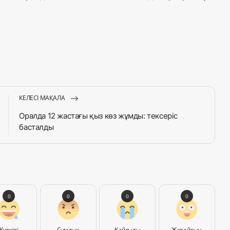
КЕЛЕСІ МАҚАЛА
Оралда 12 жастағы қыз көз жұмды: тексеріс
басталды
0
0
0
0
Күлкілі
Сұмдық
Қайғылы
Жарайсың