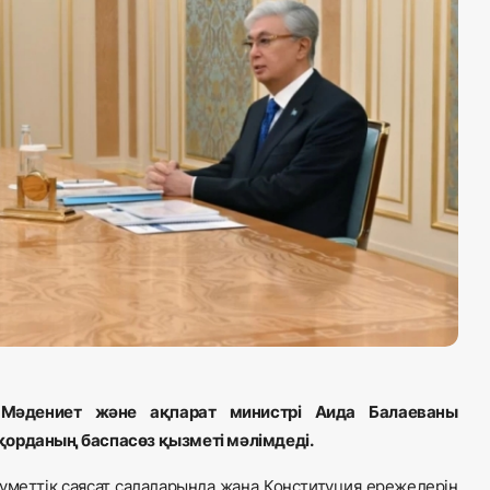
 Мәдениет және ақпарат министрі Аида Балаеваны
қорданың баспасөз қызметі мәлімдеді.
уметтік саясат салаларында жаңа Конституция ережелерін