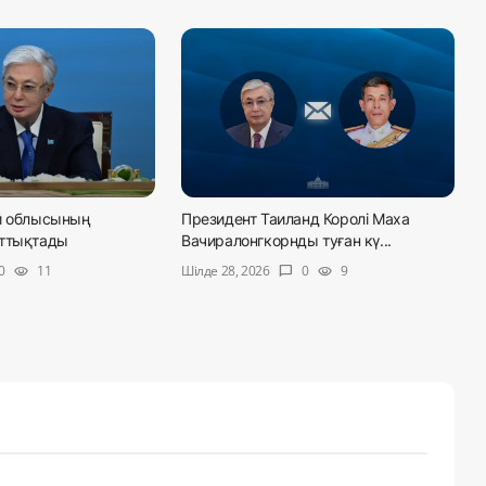
й облысының
Президент Таиланд Королі Маха
ұттықтады
Вачиралонгкорнды туған кү...
Шілде 28, 2026
0
11
0
9
visibility
chat_bubble
visibility