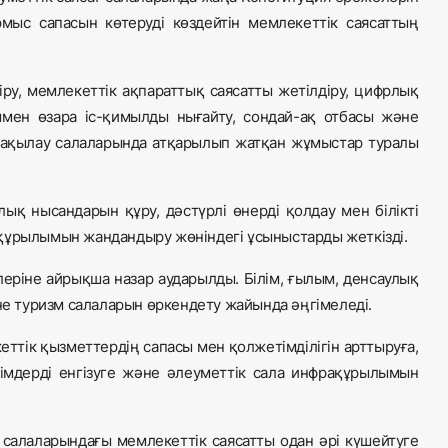
мыс сапасын көтеруді көздейтін мемлекеттік саясаттың
ру, мемлекеттік ақпараттық саясатты жетілдіру, цифрлық
арымен өзара іс-қимылды нығайту, сондай-ақ отбасы және
 бақылау салаларында атқарылып жатқан жұмыстар туралы
қ нысандарын құру, дәстүрлі өнерді қолдау мен білікті
ақұрылымын жандандыру жөніндегі ұсыныстарды жеткізді.
леріне айрықша назар аударылды. Білім, ғылым, денсаулық
әне туризм салаларын өркендету жайында әңгімеледі.
тік қызметтердің сапасы мен қолжетімділігін арттыруға,
імдерді енгізуге және әлеуметтік сала инфрақұрылымын
 салаларындағы мемлекеттік саясатты одан әрі күшейтуге