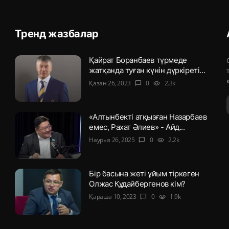
Тренд жазбалар
Қайрат Боранбаев түрмеде
жатқанда туған күнін дүркіреті...
Қазан 26, 2023
0
2.3k
chat_bubble
visibility
«Алтынбекті атқызған Назарбаев
емес, Рахат Әлиев» - Айд...
Наурыз 26, 2025
0
2.2k
chat_bubble
visibility
Бір басына жеті ұйым тіркеген
Олжас Құдайбергенов кім?
Қараша 10, 2023
0
1.9k
chat_bubble
visibility