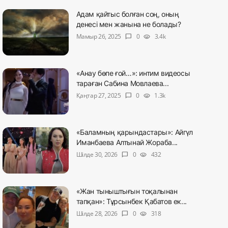
Адам қайтыс болған соң, оның
денесі мен жанына не болады?
Мамыр 26, 2025
0
3.4k
chat_bubble
visibility
«Анау бөпе ғой…»: интим видеосы
тараған Сабина Мовлаева...
Қаңтар 27, 2025
0
1.3k
chat_bubble
visibility
«Баламның қарындастары»: Айгүл
Иманбаева Алтынай Жораба...
Шілде 30, 2026
0
432
chat_bubble
visibility
«Жан тыныштығын тоқалынан
тапқан»: Тұрсынбек Қабатов ек...
Шілде 28, 2026
0
318
chat_bubble
visibility