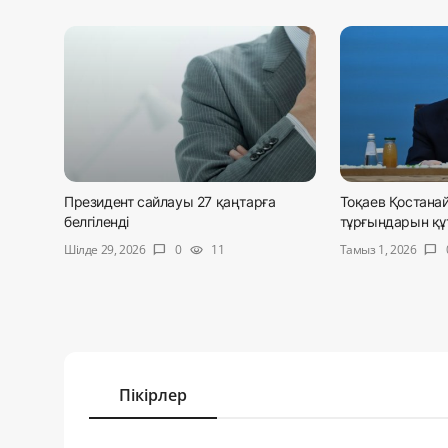
Президент сайлауы 27 қаңтарға
Тоқаев Қостана
белгіленді
тұрғындарын қ
Шілде 29, 2026
Тамыз 1, 2026
0
11
chat_bubble
visibility
chat_bubble
Пікірлер