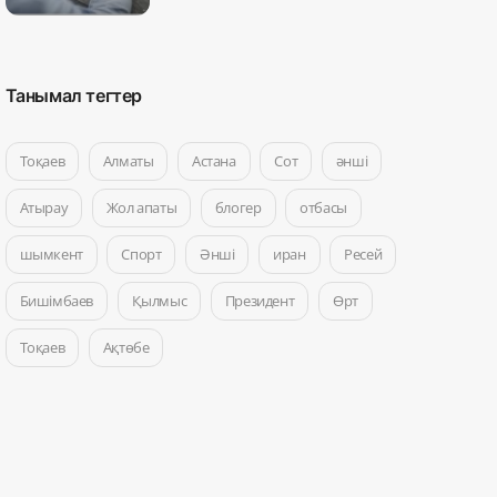
Танымал тегтер
Тоқаев
Алматы
Астана
Сот
әнші
Атырау
Жол апаты
блогер
отбасы
шымкент
Спорт
Әнші
иран
Ресей
Бишімбаев
Қылмыс
Президент
Өрт
Тоқаев
Ақтөбе