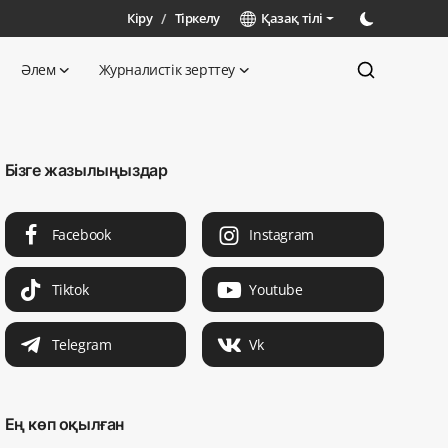
Кіру
/
Тіркелу
Қазақ тілі
Әлем
Журналистік зерттеу
Бізге жазылыңыздар
Facebook
Instagram
Tiktok
Youtube
Telegram
Vk
Ең көп оқылған