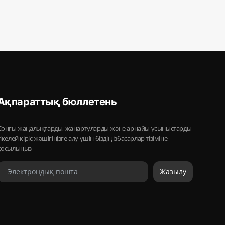
Ақпараттық бюллетень
Соңғы жаңалықтарды, жаңартуларды және арнайы ұсыныстарды
тікелей кіріс жәшігіңізге алу үшін біздің ізбасарлар тізіміне
қосылыңыз
Жазылу