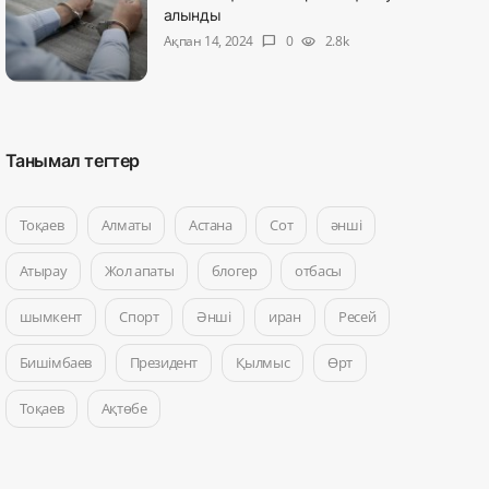
алынды
Ақпан 14, 2024
0
2.8k
chat_bubble
visibility
Танымал тегтер
Тоқаев
Алматы
Астана
Сот
әнші
Атырау
Жол апаты
блогер
отбасы
шымкент
Спорт
Әнші
иран
Ресей
Бишімбаев
Президент
Қылмыс
Өрт
Тоқаев
Ақтөбе