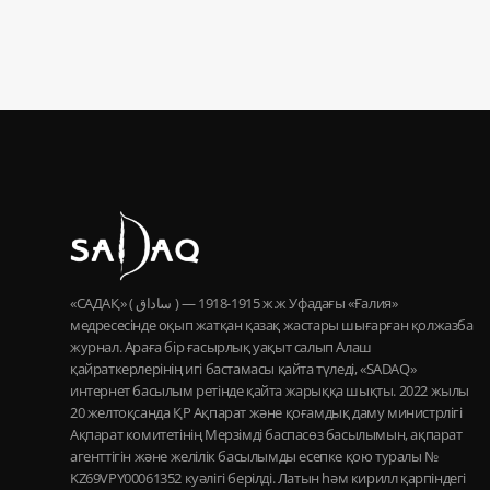
«САДАҚ» ( ساداق ) — 1915-1918 ж.ж Уфадағы «Ғалия»
медресесінде оқып жатқан қазақ жастары шығарған қолжазба
журнал. Араға бір ғасырлық уақыт салып Алаш
қайраткерлерінің игі бастамасы қайта түледі, «SADAQ»
интернет басылым ретінде қайта жарыққа шықты. 2022 жылы
20 желтоқсанда ҚР Ақпарат және қоғамдық даму министрлігі
Ақпарат комитетінің Мерзімді баспасөз басылымын, ақпарат
агенттігін және желілік басылымды есепке қою туралы №
KZ69VPY00061352 куәлігі берілді. Латын һәм кирилл қарпіндегі