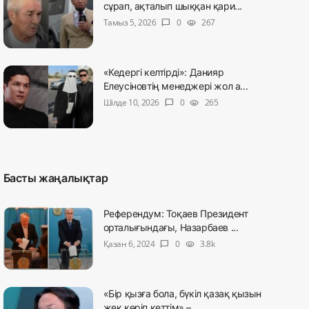
сұрап, ақталып шыққан қари...
Тамыз 5, 2026
0
267
chat_bubble
visibility
«Кедергі келтірді»: Данияр
Елеусіновтің менеджері жол а...
Шілде 10, 2026
0
265
chat_bubble
visibility
Басты жаңалықтар
Референдум: Тоқаев Президент
орталығындағы, Назарбаев ...
Қазан 6, 2024
0
3.8k
chat_bubble
visibility
«Бір қызға бола, бүкіл қазақ қызын
жек көріп кеттім» – ...