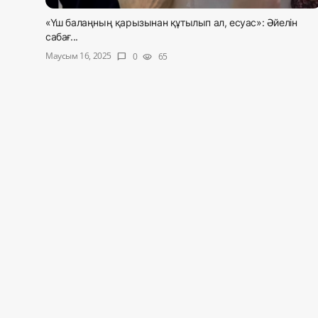
Жаңалықтар
«Үш балаңның қарызынан құтылып ал, есуас»: Әйелін
сабағ...
Қоғам
Маусым 16, 2025
0
65
chat_bubble
visibility
Спорт
Әлем
Журналистік зерттеу
Қазақ тілі