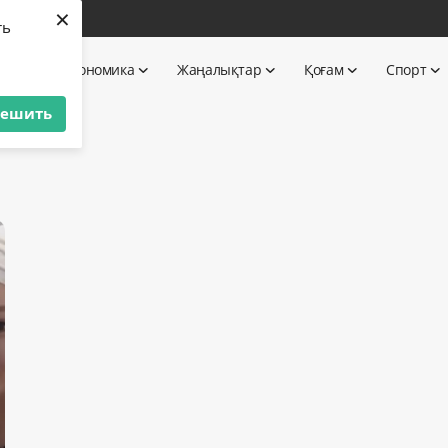
×
бі
ть
 TV
Экономика
Жаңалықтар
Қоғам
Спорт
решить