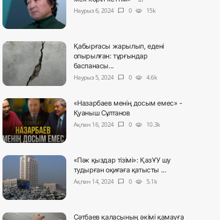
Наурыз 6, 2024
0
15k
chat_bubble
visibility
Қабырғасы жарылып, едені
опырылған: тұрғындар
баспанасы...
Наурыз 5, 2024
0
4.6k
chat_bubble
visibility
«Назарбаев менің досым емес» -
Қуаныш Сұлтанов
Ақпан 16, 2024
0
10.3k
chat_bubble
visibility
«Пәк қыздар тізімі»: ҚазҰУ шу
тудырған оқиғаға қатысты ...
Ақпан 14, 2024
0
5.1k
chat_bubble
visibility
Сәтбаев қаласының әкімі қамауға