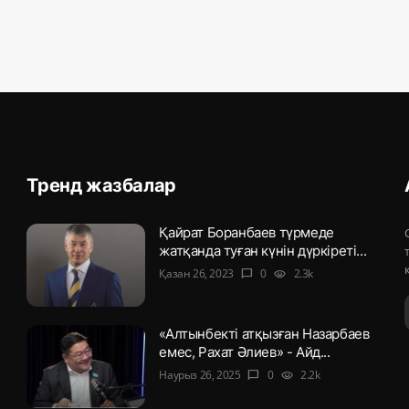
Тренд жазбалар
Қайрат Боранбаев түрмеде
жатқанда туған күнін дүркіреті...
Қазан 26, 2023
0
2.3k
chat_bubble
visibility
«Алтынбекті атқызған Назарбаев
емес, Рахат Әлиев» - Айд...
Наурыз 26, 2025
0
2.2k
chat_bubble
visibility