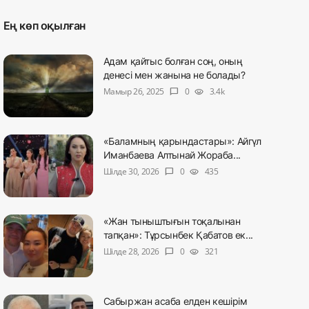
Ең көп оқылған
Адам қайтыс болған соң, оның
денесі мен жанына не болады?
Мамыр 26, 2025
0
3.4k
chat_bubble
visibility
«Баламның қарындастары»: Айгүл
Иманбаева Алтынай Жораба...
Шілде 30, 2026
0
435
chat_bubble
visibility
«Жан тыныштығын тоқалынан
тапқан»: Тұрсынбек Қабатов ек...
Шілде 28, 2026
0
321
chat_bubble
visibility
Сабыржан асаба елден кешірім