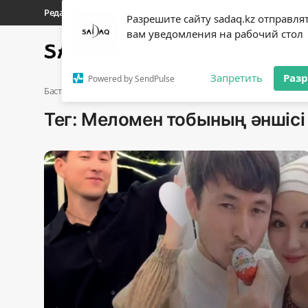
Редакциялық байланыстар
Материалдарды қолдану тәрті
Разрешите сайту sadaq.kz отправля
вам уведомления на рабочий стол
Басты бет
Саясат
Sadaq
Кіру
Тіркелу
Запретить
Раз
Powered by SendPulse
Басты бет
Меломен тобының әншісі
Тег: Меломен тобының әншісі
Басты бет
Редакциялық байланыстар
Материалдарды қолдану тәртібі
Саясат
Sadaq TV
Экономика