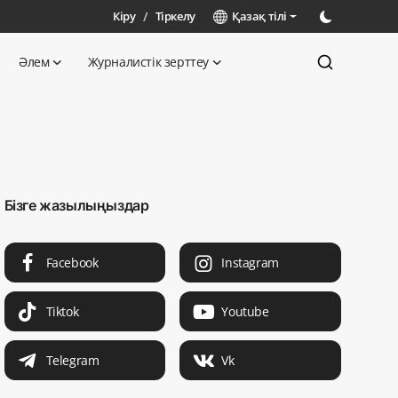
Кіру
/
Тіркелу
Қазақ тілі
Әлем
Журналистік зерттеу
Бізге жазылыңыздар
Facebook
Instagram
Tiktok
Youtube
Telegram
Vk