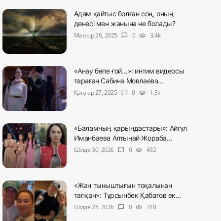
Адам қайтыс болған соң, оның
денесі мен жанына не болады?
Мамыр 26, 2025
0
3.4k
chat_bubble
visibility
«Анау бөпе ғой…»: интим видеосы
тараған Сабина Мовлаева...
Қаңтар 27, 2025
0
1.3k
chat_bubble
visibility
«Баламның қарындастары»: Айгүл
Иманбаева Алтынай Жораба...
Шілде 30, 2026
0
432
chat_bubble
visibility
«Жан тыныштығын тоқалынан
тапқан»: Тұрсынбек Қабатов ек...
Шілде 28, 2026
0
318
chat_bubble
visibility