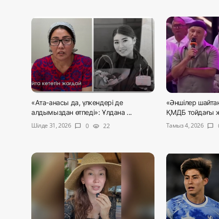
«Ата-анасы да, үлкендері де
«Әншілер шайта
алдымыздан өтпеді»: Ұлдана ...
ҚМДБ тойдағы ж
Шілде 31, 2026
Тамыз 4, 2026
0
22
chat_bubble
visibility
chat_bubble