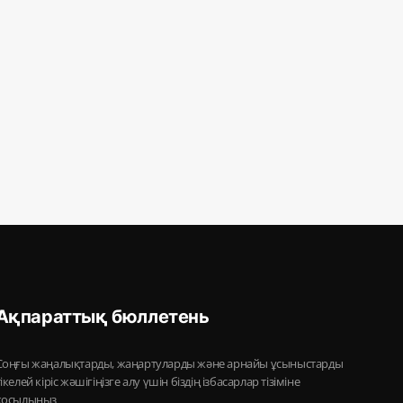
Ақпараттық бюллетень
Соңғы жаңалықтарды, жаңартуларды және арнайы ұсыныстарды
тікелей кіріс жәшігіңізге алу үшін біздің ізбасарлар тізіміне
қосылыңыз