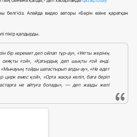
ттың сынына қалды,- деп хабарлайды
qazaq.today
ы белгісіз. Алайда видео авторы «Бәрін өзіне қаратқан
і пікір қалдырды.
ін бір керемет деп ойлап тұр-ау», «Ұятты жерінің
ен сияқты ғой», «Қатырдық деп шықты ғой енді.
, «Мынауың тойды шатастырып алды-ау», «Не әдет
р цирк емес қой», «Орта жасқа келіп, бата беріп
астарға не айтуға болады», — деп жазды желі