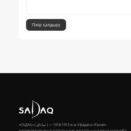
Пікір қалдыру
«САДАҚ» ( ساداق ) — 1915-1918 ж.ж Уфадағы «Ғалия»
медресесінде оқып жатқан қазақ жастары шығарған қолжазба