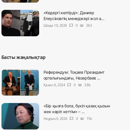
«Кедергі келтірді»: Данияр
Елеусіновтің менеджері жол а...
Шілде 10, 2026
0
263
chat_bubble
visibility
Басты жаңалықтар
Референдум: Тоқаев Президент
орталығындағы, Назарбаев ...
Қазан 6, 2024
0
3.8k
chat_bubble
visibility
«Бір қызға бола, бүкіл қазақ қызын
жек көріп кеттім» – ...
Наурыз 6, 2024
0
15k
chat_bubble
visibility