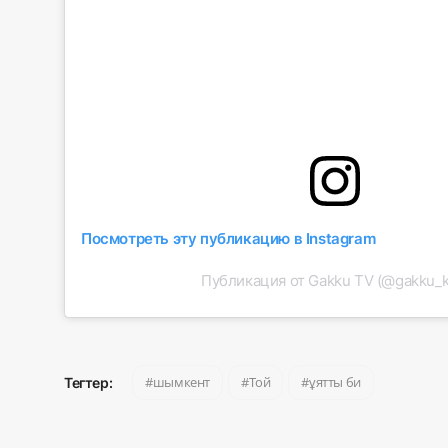
Посмотреть эту публикацию в Instagram
Публикация от Gakku TV (@gakku_k
шымкент
Той
ұятты би
Тегтер: