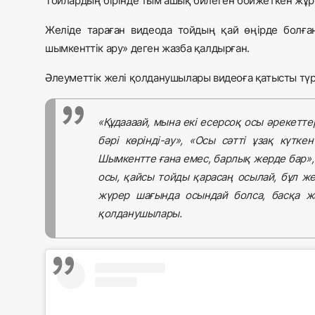
Тойлардың бірінде тым ашық билеген бойжеткен жұр
Желіде тараған видеода тойдың қай өңірде болған
шымкенттік ару» деген жазба қалдырған.
Әлеуметтік желі қолданушылары видеоға қатысты түрл
«Құдаааай, мына екі есерсоқ осы әрекеттер
бәрі көрінді-ау», «Осы сәтті ұзақ күтк
Шымкентте ғана емес, барлық жерде бар»
осы, қайсы тойды қарасаң осылай, бұл же
жүрер шағында осындай болса, басқа ж
қолданушылары.