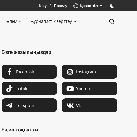
Кіру
/
Тіркелу
Қазақ тілі
Әлем
Журналистік зерттеу
Бізге жазылыңыздар
Facebook
Instagram
Tiktok
Youtube
Telegram
Vk
Ең көп оқылған