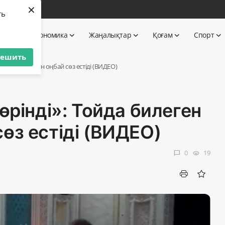
×
бі
ть
 TV
Экономика
Жаңалықтар
Қоғам
Спорт
решить
ен әйел жұрттан оңбай сөз естіді (ВИДЕО)
өрінді»: Тойда билеген
өз естіді (ВИДЕО)
0
19
chat_bubble
visibility