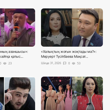
нның азаншысы»:
«Халықтың жоғын жоқтады ма?»:
айтқа қатыс...
Меруерт Түсіпбаева Мақсат...
Шілде 31, 2026
0
23
0
53
visibility
chat_bubble
visibility