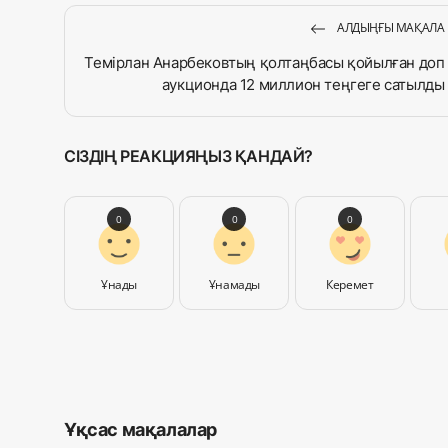
АЛДЫҢҒЫ МАҚАЛА
Темірлан Анарбековтың қолтаңбасы қойылған доп
аукционда 12 миллион теңгеге сатылды
СІЗДІҢ РЕАКЦИЯҢЫЗ ҚАНДАЙ?
0
0
0
Ұнады
Ұнамады
Керемет
Ұқсас мақалалар