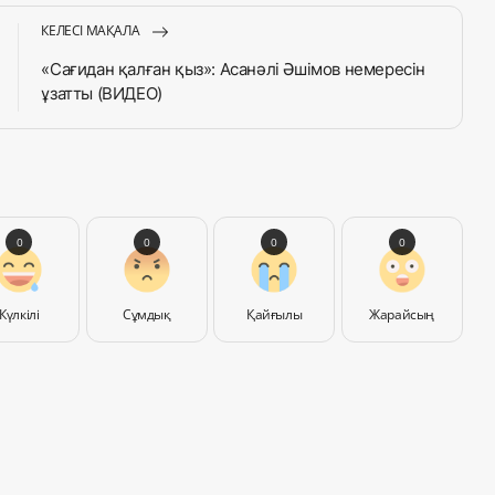
КЕЛЕСІ МАҚАЛА
«Сағидан қалған қыз»: Асанәлі Әшімов немересін
ұзатты (ВИДЕО)
0
0
0
0
Күлкілі
Сұмдық
Қайғылы
Жарайсың