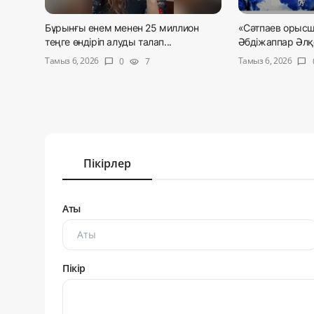
Бұрынғы енем менен 25 миллион
«Сәтпаев орысша
теңге өндіріп алуды талап...
Әбдіжаппар Әлқо
Тамыз 6, 2026
Тамыз 6, 2026
0
7
chat_bubble
visibility
chat_bubble
Пікірлер
Аты
Пікір