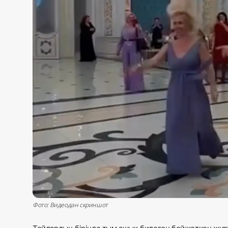
Жаңалықтар
Қоғам
Спорт
Әлем
Журналистік зерттеу
Қазақ тілі
Фото: Видеодан скриншот