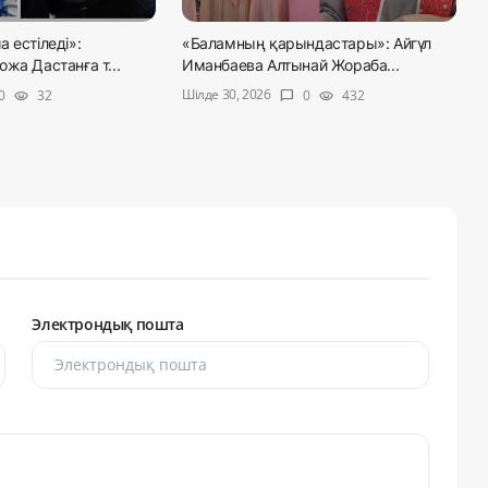
 естіледі»:
«Баламның қарындастары»: Айгүл
жа Дастанға т...
Иманбаева Алтынай Жораба...
Шілде 30, 2026
0
32
0
432
visibility
chat_bubble
visibility
Электрондық пошта