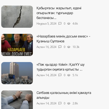
Қабырғасы жарылып, едені
опырылған: тұрғындар
баспанасы...
Наурыз 5, 2024
0
4.6k
chat_bubble
visibility
«Назарбаев менің досым емес» -
Қуаныш Сұлтанов
Ақпан 16, 2024
0
10.3k
chat_bubble
visibility
«Пәк қыздар тізімі»: ҚазҰУ шу
тудырған оқиғаға қатысты ...
Ақпан 14, 2024
0
5.1k
chat_bubble
visibility
Сәтбаев қаласының әкімі қамауға
алынды
Ақпан 14, 2024
0
2.8k
chat_bubble
visibility