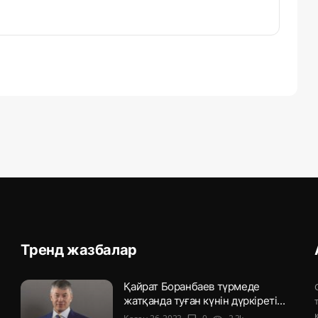
Тренд жазбалар
Қайрат Боранбаев түрмеде
жатқанда туған күнін дүркіреті...