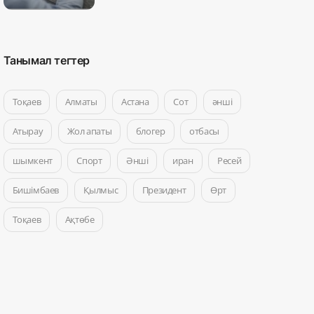
Танымал тегтер
Тоқаев
Алматы
Астана
Сот
әнші
Атырау
Жол апаты
блогер
отбасы
шымкент
Спорт
Әнші
иран
Ресей
Бишімбаев
Қылмыс
Президент
Өрт
Тоқаев
Ақтөбе