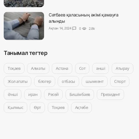
Сәтбаев қаласының әкімі қамауға
алынды
Ақпан 14, 2024
chat_bubble
0
visibility
2.8k
Танымал тегтер
Тоқаев
Алматы
Астана
Сот
әнші
Атырау
Жол апаты
блогер
отбасы
шымкент
Спорт
Әнші
иран
Ресей
Бишімбаев
Президент
Қылмыс
Өрт
Тоқаев
Ақтөбе