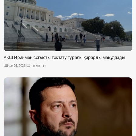
АҚШ Иранмен соғысты тоқтату туралы қарарды мақұлдады
Шілде 24, 2026
chat_bubble
0
visibility
15