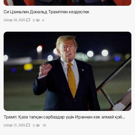
Си Цзиньпин Дональд Трамппен кездеспек
Шілде 24, 2026
chat_bubble
0
visibility
6
Трамп: Қаза тапқан сарбаздар үшін Ираннан кек алмай қой...
Шілде 21, 2026
chat_bubble
0
visibility
18