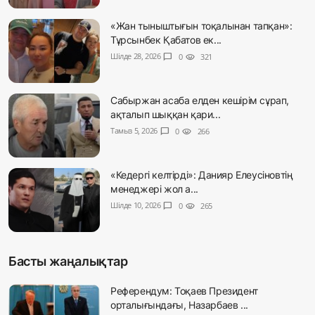
«Жан тыныштығын тоқалынан тапқан»:
Тұрсынбек Қабатов ек...
Шілде 28, 2026
chat_bubble
0
visibility
321
Сабыржан асаба елден кешірім сұрап,
ақталып шыққан қари...
Тамыз 5, 2026
chat_bubble
0
visibility
266
«Кедергі келтірді»: Данияр Елеусіновтің
менеджері жол а...
Шілде 10, 2026
chat_bubble
0
visibility
265
Басты жаңалықтар
Референдум: Тоқаев Президент
орталығындағы, Назарбаев ...