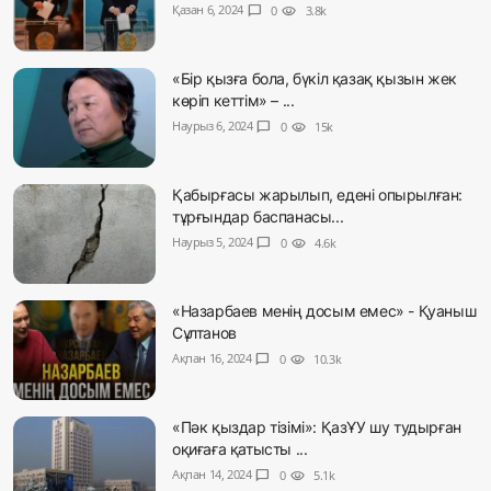
Қазан 6, 2024
chat_bubble
0
visibility
3.8k
«Бір қызға бола, бүкіл қазақ қызын жек
көріп кеттім» – ...
Наурыз 6, 2024
chat_bubble
0
visibility
15k
Қабырғасы жарылып, едені опырылған:
тұрғындар баспанасы...
Наурыз 5, 2024
chat_bubble
0
visibility
4.6k
«Назарбаев менің досым емес» - Қуаныш
Сұлтанов
Ақпан 16, 2024
chat_bubble
0
visibility
10.3k
«Пәк қыздар тізімі»: ҚазҰУ шу тудырған
оқиғаға қатысты ...
Ақпан 14, 2024
chat_bubble
0
visibility
5.1k