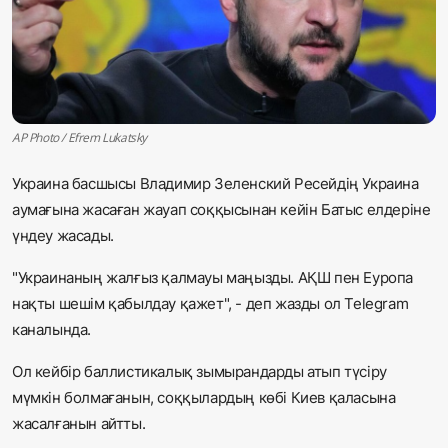
Жаңалықтар
Қоғам
Спорт
AP Photo / Efrem Lukatsky
Әлем
Украина басшысы Владимир Зеленский Ресейдің Украина
аумағына жасаған жауап соққысынан кейін Батыс елдеріне
Журналистік зерттеу
үндеу жасады.
"Украинаның жалғыз қалмауы маңызды. АҚШ пен Еуропа
Қазақ тілі
нақты шешім қабылдау қажет", - деп жазды ол Telegram
каналында.
Ол кейбір баллистикалық зымырандарды атып түсіру
мүмкін болмағанын, соққылардың көбі Киев қаласына
жасалғанын айтты.