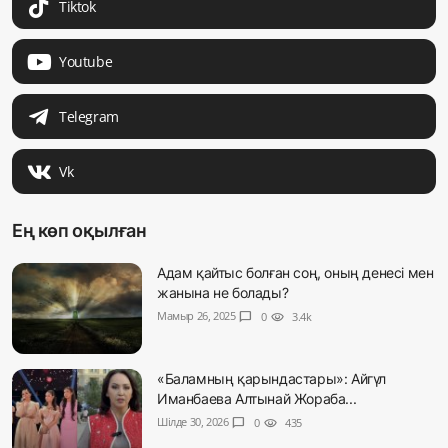
Tiktok
Youtube
Telegram
Vk
Ең көп оқылған
Адам қайтыс болған соң, оның денесі мен
жанына не болады?
Мамыр 26, 2025
chat_bubble
0
visibility
3.4k
«Баламның қарындастары»: Айгүл
Иманбаева Алтынай Жораба...
Шілде 30, 2026
chat_bubble
0
visibility
435