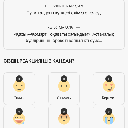
АЛДЫҢҒЫ МАҚАЛА
Путин алдағы күндері елімізге келеді
КЕЛЕСІ МАҚАЛА
«Қасым-Жомарт Тоқаевты сағындым»: Астаналық
бүлдіршіннің әрекеті көпшілікті сүйс...
СІЗДІҢ РЕАКЦИЯҢЫЗ ҚАНДАЙ?
0
0
0
Ұнады
Ұнамады
Керемет
0
0
0