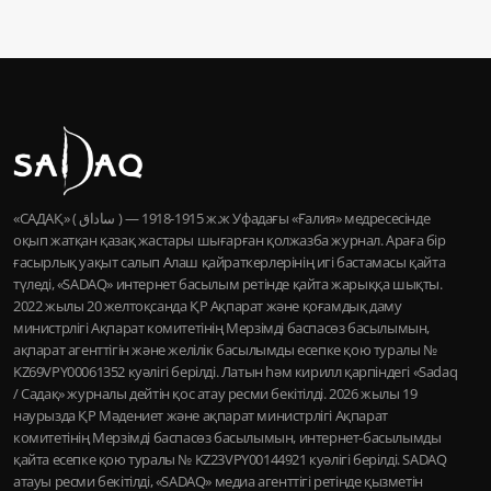
«САДАҚ» ( ساداق ) — 1915-1918 ж.ж Уфадағы «Ғалия» медресесінде
оқып жатқан қазақ жастары шығарған қолжазба журнал. Араға бір
ғасырлық уақыт салып Алаш қайраткерлерінің игі бастамасы қайта
түледі, «SADAQ» интернет басылым ретінде қайта жарыққа шықты.
2022 жылы 20 желтоқсанда ҚР Ақпарат және қоғамдық даму
министрлігі Ақпарат комитетінің Мерзімді баспасөз басылымын,
ақпарат агенттігін және желілік басылымды есепке қою туралы №
KZ69VPY00061352 куәлігі берілді. Латын һәм кирилл қарпіндегі «Sadaq
/ Садақ» журналы дейтін қос атау ресми бекітілді. 2026 жылы 19
наурызда ҚР Мәдениет және ақпарат министрлігі Ақпарат
комитетінің Мерзімді баспасөз басылымын, интернет-басылымды
қайта есепке қою туралы № KZ23VPY00144921 куәлігі берілді. SADAQ
атауы ресми бекітілді, «SADAQ» медиа агенттігі ретінде қызметін