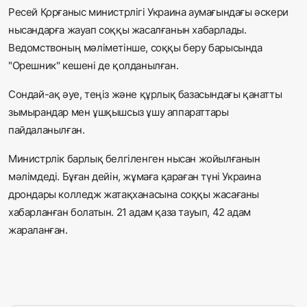
Ресей Қорғаныс министрлігі Украина аумағындағы әскери
нысандарға жауап соққы жасалғанын хабарлады.
Ведомствоның мәліметінше, соққы беру барысында
"Орешник" кешені де қолданылған.
Сондай-ақ әуе, теңіз және құрлық базасындағы қанатты
зымырандар мен ұшқышсыз ұшу аппараттары
пайдаланылған.
Министрлік барлық белгіленген нысан жойылғанын
мәлімдеді. Бұған дейін, жұмаға қараған түні Украина
дрондары колледж жатақханасына соққы жасағаны
хабарланған болатын. 21 адам қаза тауып, 42 адам
жараланған.