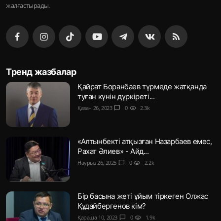
жалғастырады.
Тренд жазбалар
Қайрат Боранбаев түрмеде жатқанда
туған күнін дүркіреті...
Қазан 26, 2023
chat_bubble
0
visibility
2.3k
«Алтынбекті атқызған Назарбаев емес,
Рахат Әлиев» - Айд...
Наурыз 26, 2025
chat_bubble
0
visibility
2.2k
Бір басына жеті ұйым тіркеген Олжас
Құдайбергенов кім?
Қараша 10, 2023
chat_bubble
0
visibility
1.9k