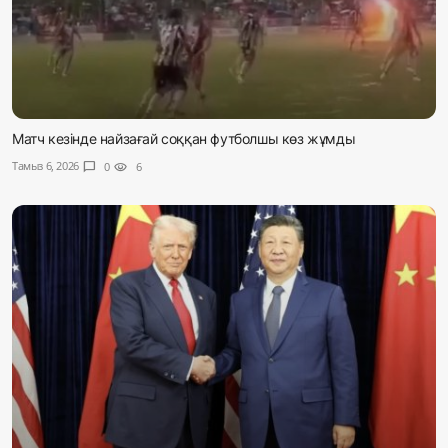
Матч кезінде найзағай соққан футболшы көз жұмды
Тамыз 6, 2026
chat_bubble
0
visibility
6