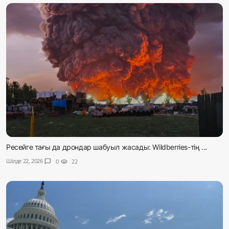
Ресейге тағы да дрондар шабуыл жасады: Wildberries-тің ...
Шілде 22, 2026
chat_bubble
0
visibility
22