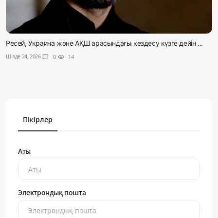
Ресей, Украина және АҚШ арасындағы кездесу күзге дейін ...
Шілде 24, 2026
chat_bubble
0
visibility
14
Пікірлер
Аты
Электрондық пошта