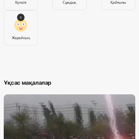
Күлкілі
Сұмдық
Қайғылы
0
Жарайсың
Ұқсас мақалалар