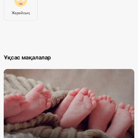
Жарайсың
Ұқсас мақалалар