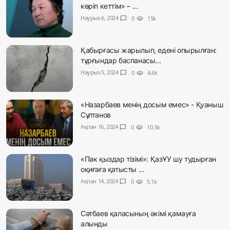
көріп кеттім» – ...
Наурыз 6, 2024
chat_bubble
0
visibility
15k
Қабырғасы жарылып, едені опырылған:
тұрғындар баспанасы...
Наурыз 5, 2024
chat_bubble
0
visibility
4.6k
«Назарбаев менің досым емес» - Қуаныш
Сұлтанов
Ақпан 16, 2024
chat_bubble
0
visibility
10.3k
«Пәк қыздар тізімі»: ҚазҰУ шу тудырған
оқиғаға қатысты ...
Ақпан 14, 2024
chat_bubble
0
visibility
5.1k
Сәтбаев қаласының әкімі қамауға
алынды