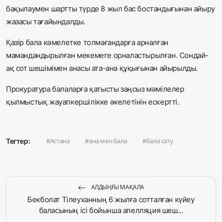
бақылаумен шартты түрде 8 жыл бас бостандығынан айыру
жазасы тағайындалды.
Қазір бала кәмелетке толмағандарға арналған
мамандандырылған мекемеге орналастырылған. Сондай-
ақ сот шешімімен анасы ата-ана құқығынан айырылды.
Прокуратура балаларға қатысты заңсыз мәмілелер
қылмыстық жауапкершілікке әкелетінін ескертті.
Астана
ана мен бала
бала сату
Тегтер:
АЛДЫҢҒЫ МАҚАЛА
Бекболат Тілеуханның 6 жылға сотталған күйеу
баласының ісі бойынша апелляция шеш...