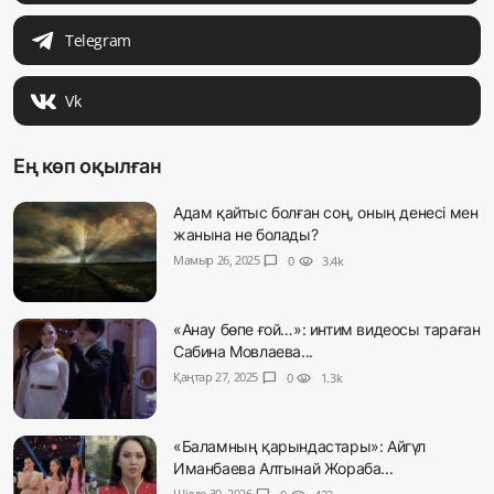
Telegram
Vk
Ең көп оқылған
Адам қайтыс болған соң, оның денесі мен
жанына не болады?
Мамыр 26, 2025
chat_bubble
0
visibility
3.4k
«Анау бөпе ғой…»: интим видеосы тараған
Сабина Мовлаева...
Қаңтар 27, 2025
chat_bubble
0
visibility
1.3k
«Баламның қарындастары»: Айгүл
Иманбаева Алтынай Жораба...
Шілде 30, 2026