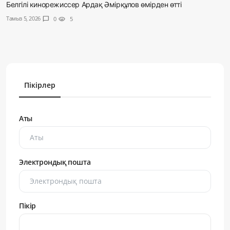
Белгілі кинорежиссер Ардақ Әмірқұлов өмірден өтті
Тамыз 5, 2026
chat_bubble
0
visibility
5
Пікірлер
Аты
Электрондық пошта
Пікір