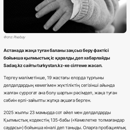
Жаңалықтар
Қоғам
Спорт
Фото: Pixabay
Әлем
Астанада жаңа туған баланы заңсыз беру фактісі
бойынша қылмыстық іс қаралды,деп хабарлайды
Журналистік зерттеу
Sadaq.kz сайты turkystan.kz-ке сілтеме жасап.
Тергеу мәліметінше, 19 жастағы елорда тұрғыны
Қазақ тілі
делдалдардың көмегімен жүктіліктің сегізінші айында
жалған суррогат ана болу шартын рәсімдеп, жаңа туған
сәбиін ерлі-зайыпты жұпқа ақшаға берген.
2025 жылғы 23 мамырда сот әйел мен делдалдарды
Қылмыстық кодекстің 135-бабы («Кәмелетке толмағандар
саудасы») бойынша кінәлі деп таныды. Оларға пробациялық