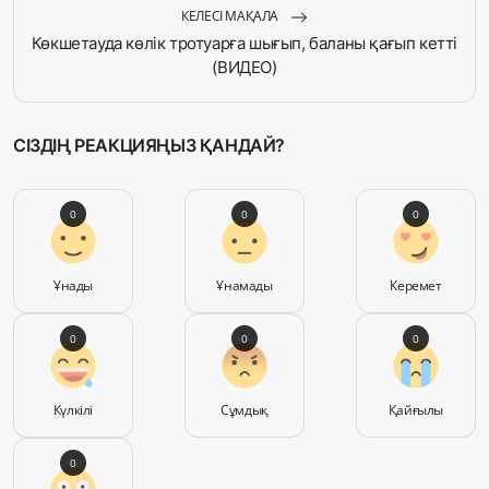
КЕЛЕСІ МАҚАЛА
Көкшетауда көлік тротуарға шығып, баланы қағып кетті
(ВИДЕО)
СІЗДІҢ РЕАКЦИЯҢЫЗ ҚАНДАЙ?
0
0
0
Ұнады
Ұнамады
Керемет
0
0
0
Күлкілі
Сұмдық
Қайғылы
0