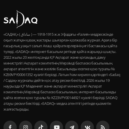
«САДАҚ» ( ساداق ) — 1915-1918 ж.ж Уфадағы «Ғалия» медресесінде
оқып жатқан қазақ жастары шығарған қолжазба журнал. Араға бір
ғасырлық уақыт салып Алаш қайраткерлерінің игі бастамасы қайта
түледі, «SADAQ» интернет басылым ретінде қайта жарыққа шықты.
2022 жылы 20 желтоқсанда ҚР Ақпарат және қоғамдық даму
министрлігі Ақпарат комитетінің Мерзімді баспасөз басылымын,
ақпарат агенттігін және желілік басылымды есепке қою туралы №
KZ69VPY00061352 куәлігі берілді. Латын һәм кирилл қарпіндегі «Sadaq
/ Садақ» журналы дейтін қос атау ресми бекітілді. 2026 жылы 19
наурызда ҚР Мәдениет және ақпарат министрлігі Ақпарат
комитетінің Мерзімді баспасөз басылымын, интернет-басылымды
қайта есепке қою туралы № KZ23VPY00144921 куәлігі берілді. SADAQ
атауы ресми бекітілді, «SADAQ» медиа агенттігі ретінде қызметін
жалғастырады.