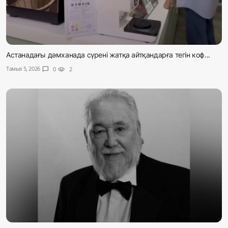
Астанадағы дәмханада сүрені жатқа айтқандарға тегін коф...
Тамыз 5, 2026
chat_bubble
0
visibility
2