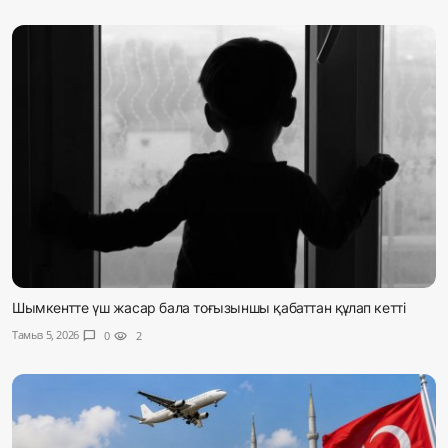
Шымкентте үш жасар бала тоғызыншы қабаттан құлап кетті
Тамыз 5, 2026
chat_bubble
0
visibility
2