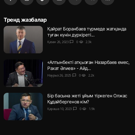
Тренд жазбалар
Қайрат Боранбаев түрмеде жатқанда
туған күнін дүркіреті...
Қазан 26, 2023
chat_bubble
0
visibility
2.3k
«Алтынбекті атқызған Назарбаев емес,
Рахат Әлиев» - Айд...
Наурыз 26, 2025
chat_bubble
0
visibility
2.2k
Бір басына жеті ұйым тіркеген Олжас
Құдайбергенов кім?
Қараша 10, 2023
chat_bubble
0
visibility
1.9k