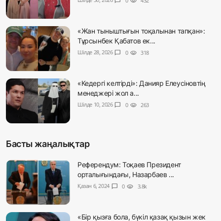
chat_bubble
0
visibility
432
«Жан тыныштығын тоқалынан тапқан»:
Тұрсынбек Қабатов ек...
Шілде 28, 2026
chat_bubble
0
visibility
318
«Кедергі келтірді»: Данияр Елеусіновтің
менеджері жол а...
Шілде 10, 2026
chat_bubble
0
visibility
263
Басты жаңалықтар
Референдум: Тоқаев Президент
орталығындағы, Назарбаев ...
Қазан 6, 2024
chat_bubble
0
visibility
3.8k
«Бір қызға бола, бүкіл қазақ қызын жек