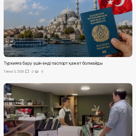
Түркияға бару үшін енді паспорт қажет болмайды
Тамыз 5, 2026
chat_bubble
0
visibility
9