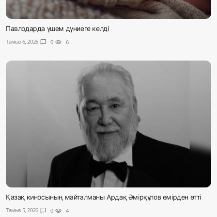
Павлодарда үшем дүниеге келді
Тамыз 6, 2026
chat_bubble
0
visibility
6
Қазақ киносының майталманы Ардақ Әмірқұлов өмірден өтті
Тамыз 5, 2026
chat_bubble
0
visibility
4