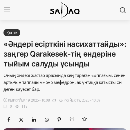
Кіру
Тіркелу
Қоғам
«Әндері есірткіні насихаттайды»:
Басты бет
заңгер Qаrakesek-тің әндеріне
тыйым салуды ұсынды
Редакциялық байланыстар
Оның әндері жастар арасында кең тараған «Әппағым, сенен
Материалдарды қолдану тәртібі
артығын таппадым» әнә мефедрон, ақ ұнтаққа қатысты ән
деген қауесет бар.
Саясат
ҚЫРКҮЙЕК 19, 2025 - 10:08
ҚЫРКҮЙЕК 19, 2025 - 10:09
app_badging
Sadaq TV
0
118
chat_bubble
visibility
Экономика