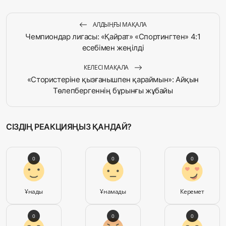
АЛДЫҢҒЫ МАҚАЛА
Чемпиондар лигасы: «Қайрат» «Спортингтен» 4:1
есебімен жеңілді
КЕЛЕСІ МАҚАЛА
«Стористеріне қызғанышпен қараймын»: Айқын
Төлепбергеннің бұрынғы жұбайы
СІЗДІҢ РЕАКЦИЯҢЫЗ ҚАНДАЙ?
0
0
0
Ұнады
Ұнамады
Керемет
0
0
0