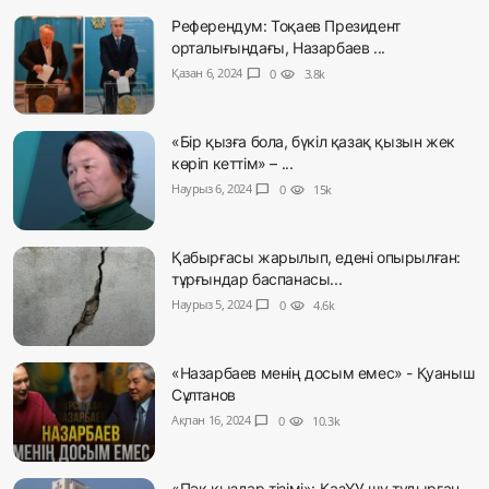
Референдум: Тоқаев Президент
орталығындағы, Назарбаев ...
Қазан 6, 2024
chat_bubble
0
visibility
3.8k
«Бір қызға бола, бүкіл қазақ қызын жек
көріп кеттім» – ...
Наурыз 6, 2024
chat_bubble
0
visibility
15k
Қабырғасы жарылып, едені опырылған:
тұрғындар баспанасы...
Наурыз 5, 2024
chat_bubble
0
visibility
4.6k
«Назарбаев менің досым емес» - Қуаныш
Сұлтанов
Ақпан 16, 2024
chat_bubble
0
visibility
10.3k
«Пәк қыздар тізімі»: ҚазҰУ шу тудырған