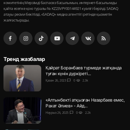
комитетінің Мерзімді баспасөз басылымын, интернет-басылымды
қайта есепке қою туралы № KZ23VPY00144921 куәлігі берілді. SADAQ
атауы ресми бекітілді, «SADAQ» медиа агенттігі ретінде қызметін
жалғастырады.
Тренд жазбалар
Қайрат Боранбаев түрмеде жатқанда
туған күнін дүркіреті...
Қазан 26, 2023
chat_bubble
0
visibility
2.3k
«Алтынбекті атқызған Назарбаев емес,
Рахат Әлиев» - Айд...
Наурыз 26, 2025
chat_bubble
0
visibility
2.2k