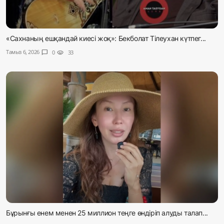
«Сахнаның ешқандай киесі жоқ»: Бекболат Тілеухан күтпег...
Тамыз 6, 2026
chat_bubble
0
visibility
33
Бұрынғы енем менен 25 миллион теңге өндіріп алуды талап...