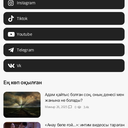
Instagram
Tiktok
Youtube
Telegram
Vk
Ең көп оқылған
Адам қайтыс болған соң, оның денесі мен
жанына не болады?
Мамыр 26, 2025
chat_bubble
0
visibility
3.4k
«Анау бөпе ғой…»: интим видеосы тараған