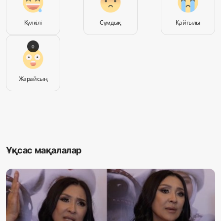
Күлкілі
Сұмдық
Қайғылы
0
Жарайсың
Ұқсас мақалалар