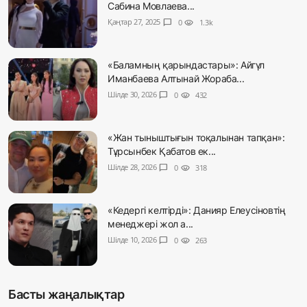
Сабина Мовлаева...
Қаңтар 27, 2025
chat_bubble
0
visibility
1.3k
«Баламның қарындастары»: Айгүл
Иманбаева Алтынай Жораба...
Шілде 30, 2026
chat_bubble
0
visibility
432
«Жан тыныштығын тоқалынан тапқан»:
Тұрсынбек Қабатов ек...
Шілде 28, 2026
chat_bubble
0
visibility
318
«Кедергі келтірді»: Данияр Елеусіновтің
менеджері жол а...
Шілде 10, 2026
chat_bubble
0
visibility
263
Басты жаңалықтар