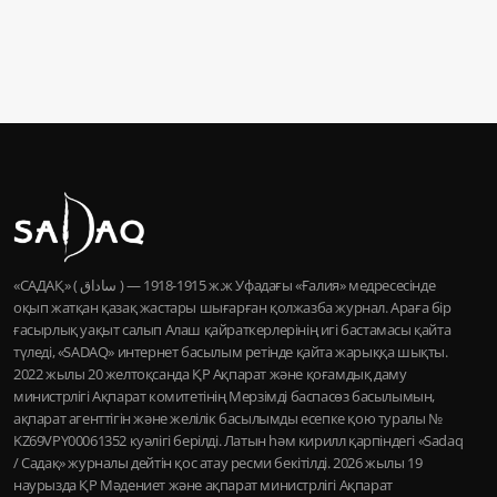
«САДАҚ» ( ساداق ) — 1915-1918 ж.ж Уфадағы «Ғалия» медресесінде
оқып жатқан қазақ жастары шығарған қолжазба журнал. Араға бір
ғасырлық уақыт салып Алаш қайраткерлерінің игі бастамасы қайта
түледі, «SADAQ» интернет басылым ретінде қайта жарыққа шықты.
2022 жылы 20 желтоқсанда ҚР Ақпарат және қоғамдық даму
министрлігі Ақпарат комитетінің Мерзімді баспасөз басылымын,
ақпарат агенттігін және желілік басылымды есепке қою туралы №
KZ69VPY00061352 куәлігі берілді. Латын һәм кирилл қарпіндегі «Sadaq
/ Садақ» журналы дейтін қос атау ресми бекітілді. 2026 жылы 19
наурызда ҚР Мәдениет және ақпарат министрлігі Ақпарат