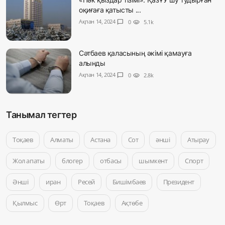
оқиғаға қатысты ...
Ақпан 14, 2024
chat_bubble
0
visibility
5.1k
Сәтбаев қаласының әкімі қамауға
алынды
Ақпан 14, 2024
chat_bubble
0
visibility
2.8k
Танымал тегтер
Тоқаев
Алматы
Астана
Сот
әнші
Атырау
Жол апаты
блогер
отбасы
шымкент
Спорт
Әнші
иран
Ресей
Бишімбаев
Президент
Қылмыс
Өрт
Тоқаев
Ақтөбе