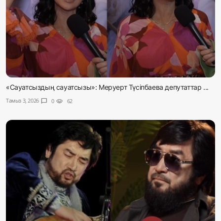
«Сауатсыздың сауатсызы»: Меруерт Түсіпбаева депутаттар ...
Тамыз 3, 2026
chat_bubble
0
visibility
62