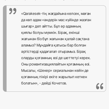
«Qаrakesek-тің жағдайына келсек, маған
да көп адам «әндерін мас күйінде жазған
шығар» деп айтты. Бұл әр адамның
қиялы болуы мүмкін. Бірақ, екінші
жағынан біз бұл жағынан қалай сақтана
аламыз? Мұндайға қатысы бар болған
әртістерді қадағалап отырамыз. Бірақ
оларды қоғамның өзі де шеттетуі керек.
Оны романтизациялайтын қоғамның өзі.
Мысалы, «Шекер» сериалынан кейін де
қоғамның пікірі екіге жарылып кеткен
болатын», - дейді Кочетов.