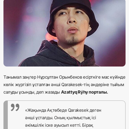
Жаңалықтар
Қоғам
Спорт
Әлем
Журналистік зерттеу
Танымал заңгер Нұрсұлтан Орынбеков есірткіге мас күйінде
Қазақ тілі
көлік жүргізіп ұсталған әнші Qаrakesek-тің әндеріне тыйым
салуды ұсынды, деп жазады
Azattyq Rýhy порталы.
«Жақында Ақтөбеде Qаrakesek деген
әнші ұсталды. Оның қылмыстық ісі
әкімшілік іске ауысып кетті. Бірақ