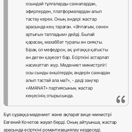
осындай тұлғаларды сахналардан,
эфирлерден, платформалардан алып
тастау керек. Оның әндері жастар
арасында кең тараған. «Әппағым, сенен
артығын таппадым» дейді. Былай
қарасаң, махаббат туралы ән сияқты.
Бірақ ол мефедрон, ақ ұнтаққа қатысты
ән деген қауесет бар. Есірткіні астарлап
насихаттап жүр. Мәдениет министрлігі
осы сынды әншілердің әндерін сахнадан
алып тастай ала ма?», - деді заңгер
«AMANAT» партиясының жастар
кеңесінің отырысында.
Бұл сұраққа мәдениет және ақпарат вице-министрі
Евгений Кочетов жауап берді. Оның айтуынша, жастар
арасында есірткіні романтизациялау кездеседі.