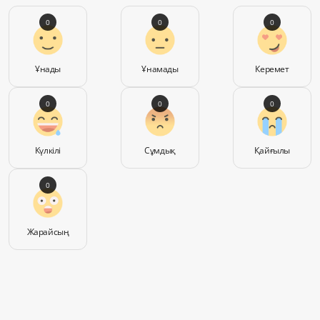
0
0
0
Ұнады
Ұнамады
Керемет
0
0
0
Күлкілі
Сұмдық
Қайғылы
0
Жарайсың