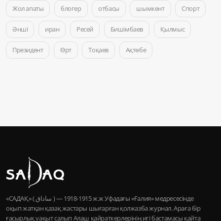
Жол апаты
блогер
отбасы
шымкент
Спорт
Әнші
иран
Ресей
Бишімбаев
Қылмыс
Президент
Өрт
Тоқаев
Ақтөбе
«САДАҚ» ( ساداق ) — 1915-1918 ж.ж Уфадағы «Ғалия» медресесінде
оқып жатқан қазақ жастары шығарған қолжазба журнал. Араға бір
ғасырлық уақыт салып Алаш қайраткерлерінің игі бастамасы қайта