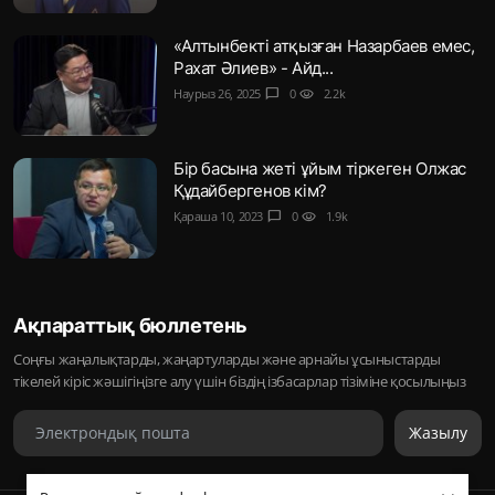
«Алтынбекті атқызған Назарбаев емес,
Рахат Әлиев» - Айд...
Наурыз 26, 2025
chat_bubble
0
visibility
2.2k
Бір басына жеті ұйым тіркеген Олжас
Құдайбергенов кім?
Қараша 10, 2023
chat_bubble
0
visibility
1.9k
Ақпараттық бюллетень
Соңғы жаңалықтарды, жаңартуларды және арнайы ұсыныстарды
тікелей кіріс жәшігіңізге алу үшін біздің ізбасарлар тізіміне қосылыңыз
Жазылу