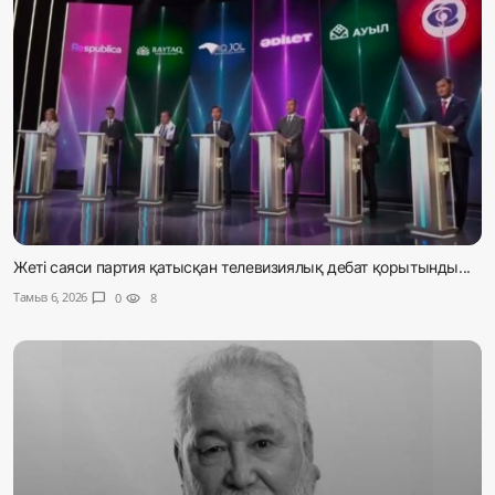
Жеті саяси партия қатысқан телевизиялық дебат қорытынды...
Тамыз 6, 2026
chat_bubble
0
visibility
8