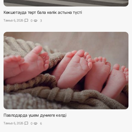
Көкшетауда төрт бала көлік астына түсті
Тамыз 6, 2026
chat_bubble
0
visibility
3
Павлодарда үшем дүниеге келді
Тамыз 6, 2026
chat_bubble
0
visibility
6