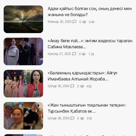
Адам қайтыс болған соң, оның денесі мен
жанына не болады?
Мамыр 26, 2025
chat_bubble
0
visibility
3.4k
«Анау бөпе ғой…»: интим видеосы тараған
Сабина Мовлаева...
Қаңтар 27, 2025
chat_bubble
0
visibility
1.3k
«Баламның қарындастары»: Айгүл
Иманбаева Алтынай Жораба...
Шілде 30, 2026
chat_bubble
0
visibility
432
«Жан тыныштығын тоқалынан тапқан»:
Тұрсынбек Қабатов ек...
Шілде 28, 2026
chat_bubble
0
visibility
318