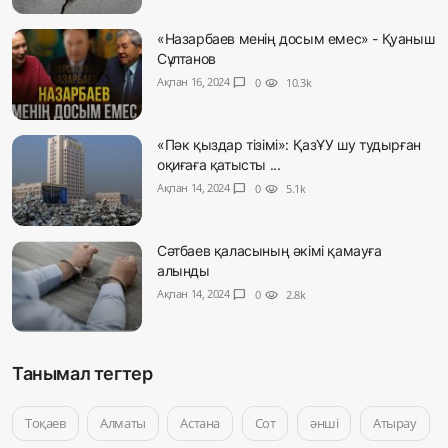
«Назарбаев менің досым емес» - Қуаныш
Сұлтанов
Ақпан 16, 2024
chat_bubble
0
visibility
10.3k
«Пәк қыздар тізімі»: ҚазҰУ шу тудырған
оқиғаға қатысты ...
Ақпан 14, 2024
chat_bubble
0
visibility
5.1k
Сәтбаев қаласының әкімі қамауға
алынды
Ақпан 14, 2024
chat_bubble
0
visibility
2.8k
Танымал тегтер
Тоқаев
Алматы
Астана
Сот
әнші
Атырау