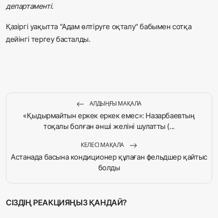
департаменті.
Қазіргі уақытта "Адам өлтіруге оқталу" бабымен сотқа
дейінгі тергеу басталды.
АЛДЫҢҒЫ МАҚАЛА
«Қыдырмайтын еркек еркек емес»: Назарбаевтың
тоқалы болған әнші желіні шулатты (...
КЕЛЕСІ МАҚАЛА
Астанада басына кондиционер құлаған фельдшер қайтыс
болды
СІЗДІҢ РЕАКЦИЯҢЫЗ ҚАНДАЙ?