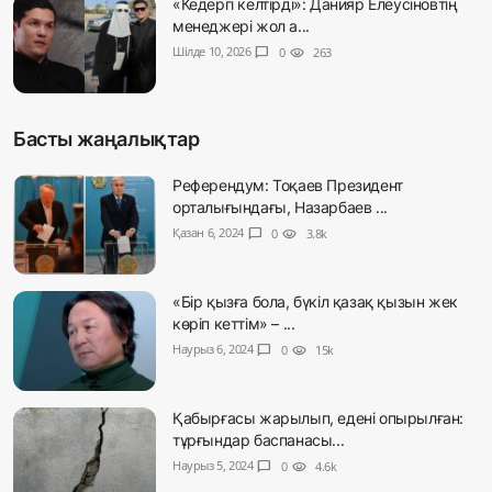
«Кедергі келтірді»: Данияр Елеусіновтің
менеджері жол а...
Шілде 10, 2026
chat_bubble
0
visibility
263
Басты жаңалықтар
Референдум: Тоқаев Президент
орталығындағы, Назарбаев ...
Қазан 6, 2024
chat_bubble
0
visibility
3.8k
«Бір қызға бола, бүкіл қазақ қызын жек
көріп кеттім» – ...
Наурыз 6, 2024
chat_bubble
0
visibility
15k
Қабырғасы жарылып, едені опырылған:
тұрғындар баспанасы...
Наурыз 5, 2024
chat_bubble
0
visibility
4.6k