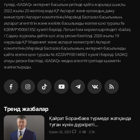
түледі, «SADAQ» интернет басылым ретінде қайта жарыққа шықты.
2022 жылы 20 желтоқсанда ҚР Ақпарат және қоғамдық даму
министрлігі Ақпарат комитетінің Мерзімді баспасөз басылымын,
ақпарат агенттігін және желілік басылымды есепке қою туралы №
KZ69VPY00061352 куәлігі берілді. Латын һәм кирилл қарпіндегі «Sadaq
/ Садақ» журналы дейтін қос атау ресми бекітілді. 2026 жылы 19
наурызда ҚР Мәдениет және ақпарат министрлігі Ақпарат
комитетінің Мерзімді баспасөз басылымын, интернет-басылымды
қайта есепке қою туралы № KZ23VPY00144921 куәлігі берілді. SADAQ
атауы ресми бекітілді, «SADAQ» медиа агенттігі ретінде қызметін
жалғастырады.
Тренд жазбалар
Қайрат Боранбаев түрмеде жатқанда
туған күнін дүркіреті...
Қазан 26, 2023
chat_bubble
0
visibility
2.3k