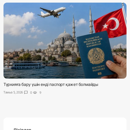
Түркияға бару үшін енді паспорт қажет болмайды
Тамыз 5, 2026
chat_bubble
0
visibility
9
Пікірлер