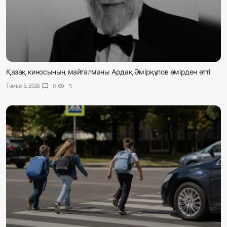
Қазақ киносының майталманы Ардақ Әмірқұлов өмірден өтті
Тамыз 5, 2026
chat_bubble
0
visibility
5