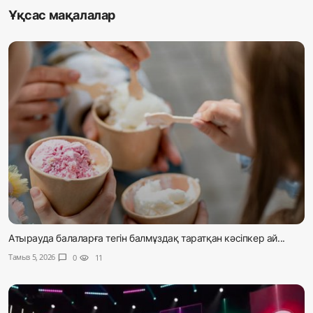
Ұқсас мақалалар
Атырауда балаларға тегін балмұздақ таратқан кәсіпкер ай...
Тамыз 5, 2026
chat_bubble
0
visibility
11