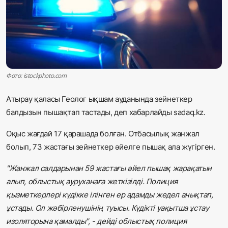
Жаңалықтар
Қоғам
Спорт
Фото: istockphoto.com
Әлем
Атырау қаласы Геолог ықшам ауданында зейнеткер
Журналистік зерттеу
балдызын пышақтап тастады, деп хабарлайды sadaq.kz.
Оқыс жағдай 17 қарашада болған. Отбасылық жанжал
Қазақ тілі
болып, 73 жастағы зейнеткер әйелге пышақ ала жүгірген.
"Жанжал салдарынан 59 жастағы әйел пышақ жарақатын
алып, облыстық ауруханаға жеткізілді. Полиция
қызметкерлері күдікке ілінген ер адамды жедел анықтап,
ұстады. Ол жәбірленушінің туысы. Күдікті уақытша ұстау
изоляторына қамалды", - дейді облыстық полиция