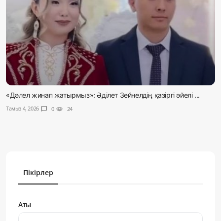
«Дәлел жинап жатырмыз»: Әділет Зейнелдің қазіргі әйелі ...
Тамыз 4, 2026
chat_bubble
0
visibility
24
Пікірлер
Аты