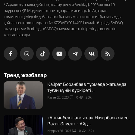
/ Садақ» журналы дейтін қос атау ресми бекітілді. 2026 жылы 19
наурызда ҚР Мәдениет және ақпарат министрлігі Ақпарат
комитетінің Мерзімді баспасөз басылымын, интернет-басылымды
қайта есепке қою туралы № KZ23VPY00144921 куәлігі берілді. SADAQ
атауы ресми бекітілді, «SADAQ» медиа агенттігі ретінде қызметін
жалғастырады.
Тренд жазбалар
Қайрат Боранбаев түрмеде жатқанда
туған күнін дүркіреті...
Қазан 26, 2023
chat_bubble
0
visibility
2.3k
«Алтынбекті атқызған Назарбаев емес,
Рахат Әлиев» - Айд...
Наурыз 26, 2025
chat_bubble
0
visibility
2.2k