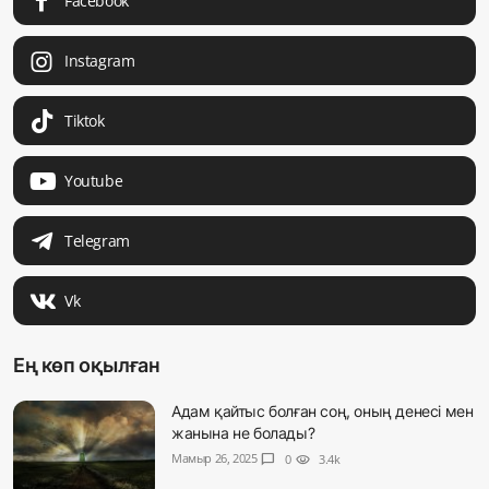
Facebook
Instagram
Tiktok
Youtube
Telegram
Vk
Ең көп оқылған
Адам қайтыс болған соң, оның денесі мен
жанына не болады?
Мамыр 26, 2025
chat_bubble
0
visibility
3.4k