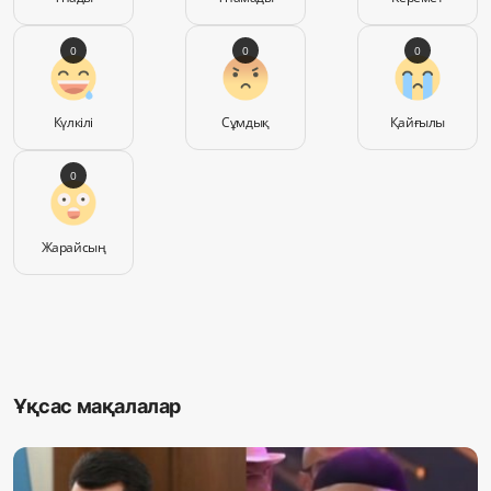
0
0
0
Күлкілі
Сұмдық
Қайғылы
0
Жарайсың
Ұқсас мақалалар