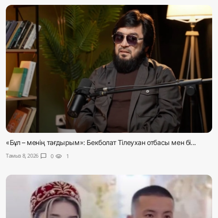
«Бұл – менің тағдырым»: Бекболат Тілеухан отбасы мен бі...
Тамыз 8, 2026
chat_bubble
0
visibility
1