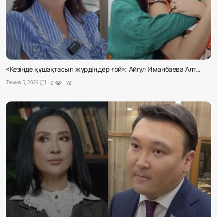
«Кезінде құшақтасып жүрдіңдер ғой»: Айгүл Иманбаева Алт...
Тамыз 5, 2026
chat_bubble
0
visibility
72