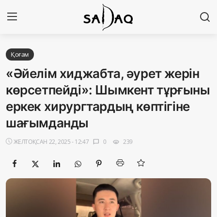
Кіру
Тіркелу
Қоғам
«Әйелім хиджабта, әурет жерін
Басты бет
көрсетпейді»: Шымкент тұрғыны
еркек хирургтардың көптігіне
Редакциялық байланыстар
шағымданды
Материалдарды қолдану тәртібі
ЖЕЛТОҚСАН 22, 2025 - 12:47
0
239
chat_bubble
visibility
Саясат
Sadaq TV
Экономика