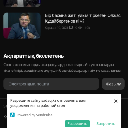
Бір басына жеті ұйым тіркеген Олжас
Құдайбергенов кім?
Қараша 10, 2023
chat_bubble
0
visibility
1.9k
Ақпараттық бюллетень
Соңғы жаңалықтарды, жаңартуларды және арнайы ұсыныстарды
тікелей кіріс жәшігіңізге алу үшін біздің ізбасарлар тізіміне қосылыңыз
Жазылу
×
Разрешите сайту sadaq.kz отправлять вам
уведомления на рабочий стол
Sadaq © 2026, Inc. | ᛢᚣᚦᚣᛟ | Барлық құқықтары қорғалған
Powered by SendPulse
Құпиялылық саясаты
Разрешить
Запретить