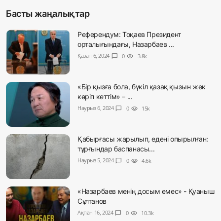
Басты жаңалықтар
Референдум: Тоқаев Президент
орталығындағы, Назарбаев ...
Қазан 6, 2024
chat_bubble
0
visibility
3.8k
«Бір қызға бола, бүкіл қазақ қызын жек
көріп кеттім» – ...
Наурыз 6, 2024
chat_bubble
0
visibility
15k
Қабырғасы жарылып, едені опырылған:
тұрғындар баспанасы...
Наурыз 5, 2024
chat_bubble
0
visibility
4.6k
«Назарбаев менің досым емес» - Қуаныш
Сұлтанов
Ақпан 16, 2024
chat_bubble
0
visibility
10.3k