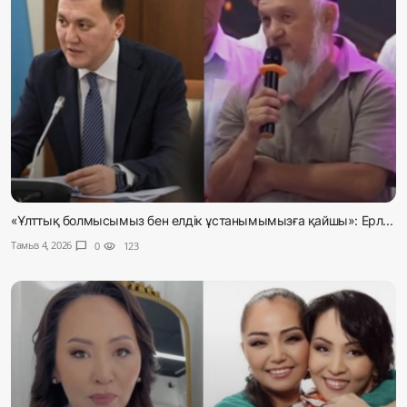
«Ұлттық болмысымыз бен елдік ұстанымымызға қайшы»: Ерл...
Тамыз 4, 2026
chat_bubble
0
visibility
123