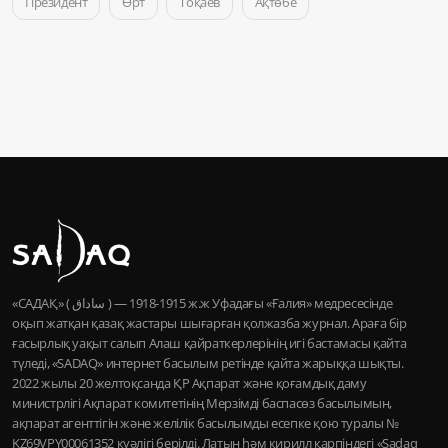
Президент
Өрт
Тоқаев
Ақтөбе
«САДАҚ» ( ساداق ) — 1915-1918 ж.ж Уфадағы «Ғалия» медресесінде
оқып жатқан қазақ жастары шығарған қолжазба журнал. Араға бір
ғасырлық уақыт салып Алаш қайраткерлерінің игі бастамасы қайта
түледі, «SADAQ» интернет басылым ретінде қайта жарыққа шықты.
2022 жылы 20 желтоқсанда ҚР Ақпарат және қоғамдық даму
министрлігі Ақпарат комитетінің Мерзімді баспасөз басылымын,
ақпарат агенттігін және желілік басылымды есепке қою туралы №
KZ69VPY00061352 куәлігі берілді. Латын һәм кирилл қарпіндегі «Sadaq