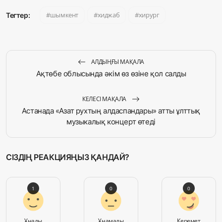
шымкент
хиджаб
хирург
Тегтер:
АЛДЫҢҒЫ МАҚАЛА
Ақтөбе облысында әкім өз өзіне қол салды
КЕЛЕСІ МАҚАЛА
Астанада «Азат рухтың алдаспандары» атты ұлттық
музыкалық концерт өтеді
СІЗДІҢ РЕАКЦИЯҢЫЗ ҚАНДАЙ?
1
0
0
Ұнады
Ұнамады
Керемет