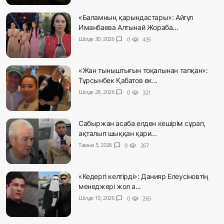
«Баламның қарындастары»: Айгүл
Иманбаева Алтынай Жораба...
Шілде 30, 2026
chat_bubble
0
visibility
435
«Жан тыныштығын тоқалынан тапқан»:
Тұрсынбек Қабатов ек...
Шілде 28, 2026
chat_bubble
0
visibility
321
Сабыржан асаба елден кешірім сұрап,
ақталып шыққан қари...
Тамыз 5, 2026
chat_bubble
0
visibility
267
«Кедергі келтірді»: Данияр Елеусіновтің
менеджері жол а...
Шілде 10, 2026
chat_bubble
0
visibility
265