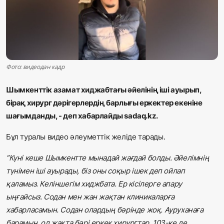
Жаңалықтар
Қоғам
Спорт
Фото: видеодан кадр
Әлем
Шымкенттік азамат хиджабтағы әйелінің іші ауырып,
бірақ хирург дәрігерлердің барлығы еркектер екеніне
Журналистік зерттеу
шағымданды, - деп хабарлайды sadaq.kz.
Бұл туралы видео әлеуметтік желіде тарады
.
Қазақ тілі
”Күні кеше Шымкентте мынадай жағдай болды. Әйелімнің
түнімен іші ауырады, біз оны соқыр ішек деп ойлап
қаламыз. Келіншегім хиджбата. Ер кісілерге апару
ыңғайсыз. Содан мен жан жақтан клиникаларға
хабарласамын. Содан олардың бәрінде жоқ. Ауруханаға
барамын, ол жақта бәрі еркек хирургтар. 103-ке де