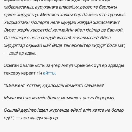
хабарласамыз, ауруханаға апарайық десек те барлығы
еркек хирургтар. Миллион халқы бар Шымкентте тұрамыз.
Хиджабтағы кісілерге неге мұндай жағдай жасалмаған?
Әурет жерін көрсеткісі келмейтін әйел кісілер де бар ғой.
Ол кісілерге неге сондай жағдай жасалмаған? Әйел
хирургтар оқымай ма? Әлде тек еркектер хирург бола ма”,
— деді ер адам.
Осыған байланысты заңгер Айгүл Орынбек бұл ер адамды
тексеру керектігін
айтты
.
”Шымкент Ұлттық қауіпсіздік комитеті Оянамыз!
Мына жігітке мүмкін бөлек мемлекет ашып берерміз.
Осылай дәрігер іздеп жүргенде әйелі өліп кетсе не болар
еді?”, — деп жазды заңгер.