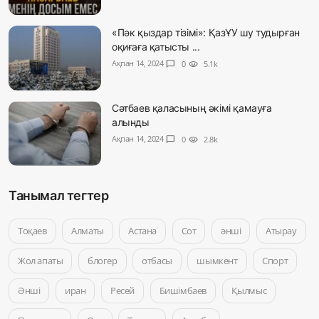
«Пәк қыздар тізімі»: ҚазҰУ шу тудырған
оқиғаға қатысты ...
Ақпан 14, 2024
chat_bubble
0
visibility
5.1k
Сәтбаев қаласының әкімі қамауға
алынды
Ақпан 14, 2024
chat_bubble
0
visibility
2.8k
Танымал тегтер
Тоқаев
Алматы
Астана
Сот
әнші
Атырау
Жол апаты
блогер
отбасы
шымкент
Спорт
Әнші
иран
Ресей
Бишімбаев
Қылмыс