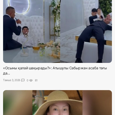
«Осыны қалай шақырады?»: Атышулы Сабыржан асаба тағы
да...
Тамыз 3, 2026
chat_bubble
0
visibility
81