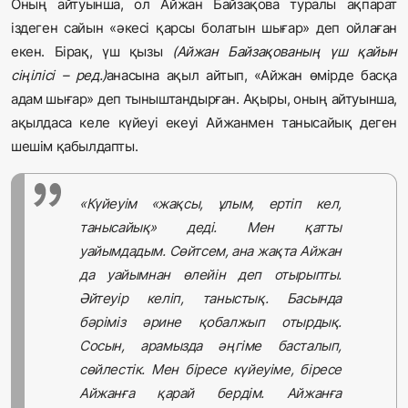
Оның айтуынша, ол Айжан Байзақова туралы ақпарат
іздеген сайын «әкесі қарсы болатын шығар» деп ойлаған
екен. Бірақ, үш қызы
(Айжан Байзақованың үш қайын
сіңілісі – ред.)
анасына ақыл айтып, «Айжан өмірде басқа
адам шығар» деп тыныштандырған. Ақыры, оның айтуынша,
ақылдаса келе күйеуі екеуі Айжанмен танысайық деген
шешім қабылдапты.
«Күйеуім «жақсы, ұлым, ертіп кел,
танысайық» деді. Мен қатты
уайымдадым. Сөйтсем, ана жақта Айжан
да уайымнан өлейін деп отырыпты.
Әйтеуір келіп, таныстық. Басында
бәріміз әрине қобалжып отырдық.
Сосын, арамызда әңгіме басталып,
сөйлестік. Мен біресе күйеуіме, біресе
Айжанға қарай бердім. Айжанға