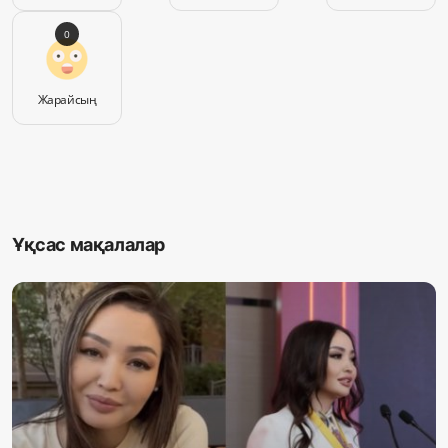
0
Жарайсың
Ұқсас мақалалар