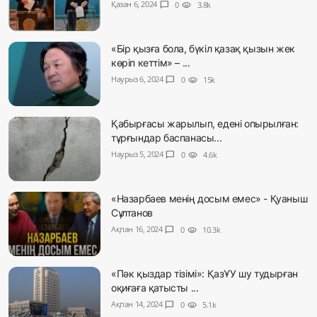
Қазан 6, 2024
chat_bubble
0
visibility
3.8k
«Бір қызға бола, бүкіл қазақ қызын жек
көріп кеттім» – ...
Наурыз 6, 2024
chat_bubble
0
visibility
15k
Қабырғасы жарылып, едені опырылған:
тұрғындар баспанасы...
Наурыз 5, 2024
chat_bubble
0
visibility
4.6k
«Назарбаев менің досым емес» - Қуаныш
Сұлтанов
Ақпан 16, 2024
chat_bubble
0
visibility
10.3k
«Пәк қыздар тізімі»: ҚазҰУ шу тудырған
оқиғаға қатысты ...
Ақпан 14, 2024
chat_bubble
0
visibility
5.1k