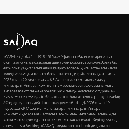
«САДАҚ» ( ساداق ) — 1915-1918 ж.ж Уфадағы «Ғалия» медресесінде
оқып жатқан қазақ жастары шығарған қолжазба журнал. Араға бір
ғасырлық уақыт салып Алаш қайраткерлерінің игі бастамасы қайта
түледі, «SADAQ» интернет басылым ретінде қайта жарыққа шықты.
2022 жылы 20 желтоқсанда ҚР Ақпарат және қоғамдық даму
министрлігі Ақпарат комитетінің Мерзімді баспасөз басылымын,
ақпарат агенттігін және желілік басылымды есепке қою туралы №
KZ69VPY00061352 куәлігі берілді. Латын һәм кирилл қарпіндегі «Sadaq
/ Садақ» журналы дейтін қос атау ресми бекітілді. 2026 жылы 19
наурызда ҚР Мәдениет және ақпарат министрлігі Ақпарат
комитетінің Мерзімді баспасөз басылымын, интернет-басылымды
қайта есепке қою туралы № KZ23VPY00144921 куәлігі берілді. SADAQ
атауы ресми бекітілді, «SADAQ» медиа агенттігі ретінде қызметін