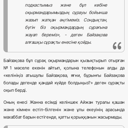
подкастымыз және бұл көбіне
оқырмандарымыздың сұрауы бойынша
жазып жатқан әңгімеміз. Сондықтан,
бүгін біз оқырмандардың сұрағына
жауап береміз», - деген Байзақова
алғашқы сұрақты енесіне қойды.
Байзақова бұл сұрақ оқырмандарын қызықтырып отырған
№1 мәселе екенін айтып, қолына телефонын алды да
«келініңіз атышулы Байзақова, яғни, бұрынғы Байзақова
болады дегенде қандай күйде болдыңыз?» деген сұрақты
оқып берді.
Оның енесі Жанна есімді келіншек Айжан туралы қашан
және кімнен естіп-білгенін және ұлы екеуінің арасында
махаббат барын естігенде, қатты қорыққанын жасырмады.