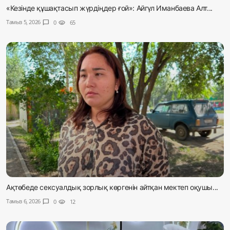
«Кезінде құшақтасып жүрдіңдер ғой»: Айгүл Иманбаева Алт...
Тамыз 5, 2026
chat_bubble
0
visibility
65
Ақтөбеде сексуалдық зорлық көргенін айтқан мектеп оқушы...
Тамыз 6, 2026
chat_bubble
0
visibility
12