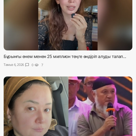
Бұрынғы енем менен 25 миллион теңге өндіріп алуды талап...
Тамыз 6, 2026
chat_bubble
0
visibility
7