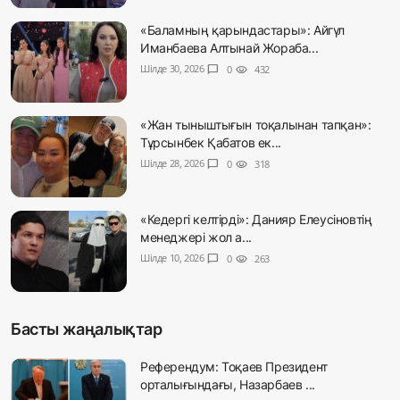
«Баламның қарындастары»: Айгүл
Иманбаева Алтынай Жораба...
Шілде 30, 2026
chat_bubble
0
visibility
432
«Жан тыныштығын тоқалынан тапқан»:
Тұрсынбек Қабатов ек...
Шілде 28, 2026
chat_bubble
0
visibility
318
«Кедергі келтірді»: Данияр Елеусіновтің
менеджері жол а...
Шілде 10, 2026
chat_bubble
0
visibility
263
Басты жаңалықтар
Референдум: Тоқаев Президент
орталығындағы, Назарбаев ...