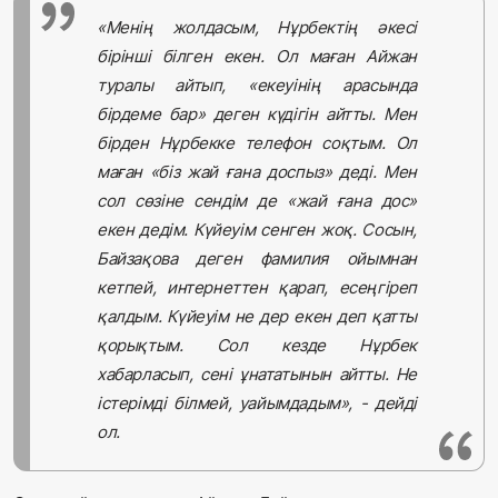
«Менің жолдасым, Нұрбектің әкесі
бірінші білген екен. Ол маған Айжан
туралы айтып, «екеуінің арасында
бірдеме бар» деген күдігін айтты. Мен
бірден Нұрбекке телефон соқтым. Ол
маған «біз жай ғана доспыз» деді. Мен
сол сөзіне сендім де «жай ғана дос»
екен дедім. Күйеуім сенген жоқ. Сосын,
Байзақова деген фамилия ойымнан
кетпей, интернеттен қарап, есеңгіреп
қалдым. Күйеуім не дер екен деп қатты
қорықтым. Сол кезде Нұрбек
хабарласып, сені ұнататынын айтты. Не
істерімді білмей, уайымдадым», - дейді
ол.