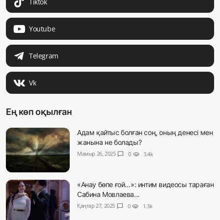
Tiktok
Youtube
Telegram
Vk
Ең көп оқылған
Адам қайтыс болған соң, оның денесі мен
жанына не болады?
Мамыр 26, 2025
chat_bubble
0
visibility
3.4k
«Анау бөпе ғой…»: интим видеосы тараған
Сабина Мовлаева...
Қаңтар 27, 2025
chat_bubble
0
visibility
1.3k