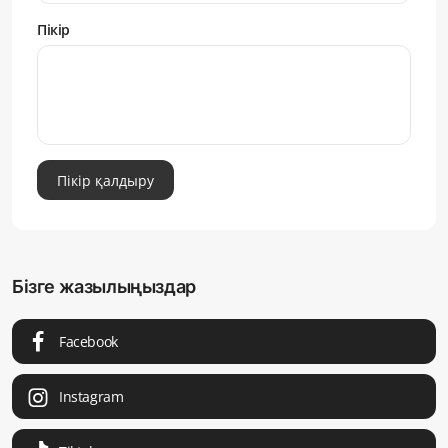
Пікір
Пікір қалдыру
Бізге жазылыңыздар
Facebook
Instagram