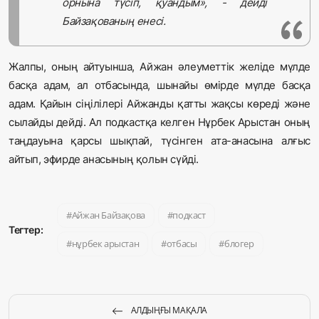
орнына түсіп, қуандым», - дейді
Байзақованың енесі.
Жалпы, оның айтуынша, Айжан әлеуметтік желіде мүлде
басқа адам, ал отбасында, шынайы өмірде мүлде басқа
адам. Қайын сіңілілері Айжанды қатты жақсы көреді және
сылайды дейді. Ал подкастқа келген Нұрбек Арыстан оның
таңдауына қарсы шықпай, түсінген ата-анасына алғыс
айтып, эфирде анасының қолын сүйді.
Айжан Байзақова
подкаст
Тегтер:
нұрбек арыстан
отбасы
блогер
АЛДЫҢҒЫ МАҚАЛА