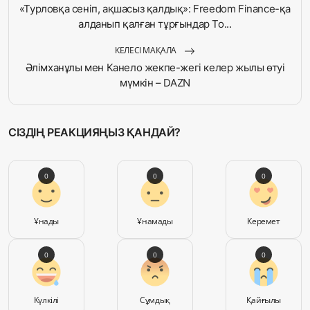
«Турловқа сеніп, ақшасыз қалдық»: Freedom Finance-қа
алданып қалған тұрғындар То...
КЕЛЕСІ МАҚАЛА
Әлімханұлы мен Канело жекпе-жегі келер жылы өтуі
мүмкін – DAZN
СІЗДІҢ РЕАКЦИЯҢЫЗ ҚАНДАЙ?
0
0
0
Ұнады
Ұнамады
Керемет
0
0
0
Күлкілі
Сұмдық
Қайғылы