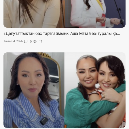
«Депутаттықтан бас тартпаймын»: Аша Матай өзі туралы қа...
Тамыз 4, 2026
chat_bubble
0
visibility
17