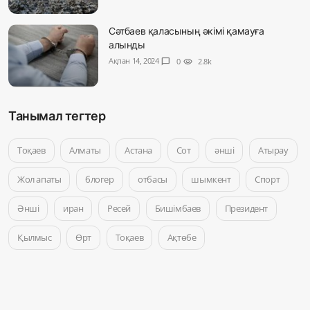
Сәтбаев қаласының әкімі қамауға
алынды
Ақпан 14, 2024
chat_bubble
0
visibility
2.8k
Танымал тегтер
Тоқаев
Алматы
Астана
Сот
әнші
Атырау
Жол апаты
блогер
отбасы
шымкент
Спорт
Әнші
иран
Ресей
Бишімбаев
Президент
Қылмыс
Өрт
Тоқаев
Ақтөбе