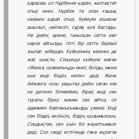
қарасам, ол Нұрбекке қарап, жалтақтап
отыр екен. Нұрбек те оған ғашық
көзімен қарап отыр. Күйеуім кішкене
ашылып, сөйлесіп, сұрақ қоя бастады.
Не дейін, әрине, танысқан сәтте көп
нәрсе айтылды, тіпті бір сәтте бәріміз
жылап жібердік. Күйеуімнің көзінен де
жас шықты. Соңында күйеуім маған
«Жанна, орамалыңды әкел, болды, мына
қыз енді біздің келін» деді. Және
Айжанға «осы уақытқа дейін саған кім
не дегенін білмеймін, бірақ енді сен
туралы біреу жаман сөз айтса, ол
адаммен байланысымызды үземіз. Енді
сен біздің келінсің, біздің қызымызсың.
Сондықтан, сен үшін біз жауаптымыз»
деді. Сол сөзді естігенде ғана жүрегім