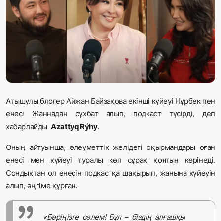
Жаңалықтар
Қоғам
Спорт
Әлем
Атышулы блогер Айжан Байзақова екінші күйеуі Нұрбек пен
Журналистік зерттеу
енесі Жаннадан сұхбат алып, подкаст түсірді, деп
хабарлайды
Azattyq Rýhy
.
Қазақ тілі
Оның айтуынша, әлеуметтік желідегі оқырмандары оған
енесі мен күйеуі туралы көп сұрақ қоятын көрінеді.
Сондықтан ол енесін подкастқа шақырып, жанына күйеуін
алып, әңгіме құрған.
«Бәріңізге сәлем! Бұл – біздің алғашқы