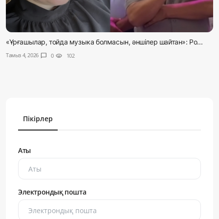
«Ұрғашылар, тойда музыка болмасын, әншілер шайтан»: Ро...
Тамыз 4, 2026
chat_bubble
0
visibility
102
Пікірлер
Аты
Электрондық пошта