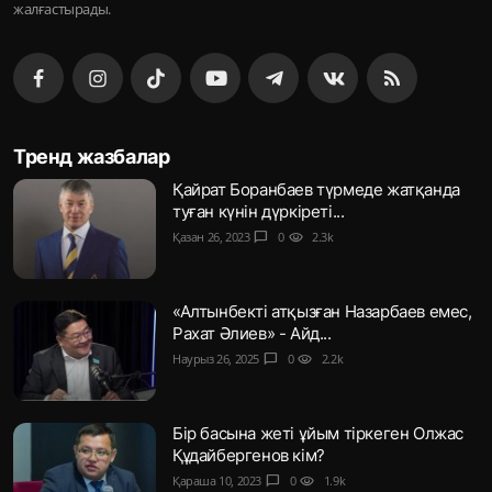
жалғастырады.
Тренд жазбалар
Қайрат Боранбаев түрмеде жатқанда
туған күнін дүркіреті...
Қазан 26, 2023
chat_bubble
0
visibility
2.3k
«Алтынбекті атқызған Назарбаев емес,
Рахат Әлиев» - Айд...
Наурыз 26, 2025
chat_bubble
0
visibility
2.2k
Бір басына жеті ұйым тіркеген Олжас
Құдайбергенов кім?
Қараша 10, 2023
chat_bubble
0
visibility
1.9k