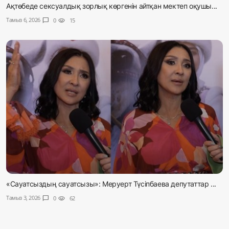
Ақтөбеде сексуалдық зорлық көргенін айтқан мектеп оқушы...
Тамыз 6, 2026
chat_bubble
0
visibility
15
«Сауатсыздың сауатсызы»: Меруерт Түсіпбаева депутаттар ...
Тамыз 3, 2026
chat_bubble
0
visibility
62