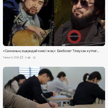
«Сахнаның ешқандай киесі жоқ»: Бекболат Тілеухан күтпег...
Тамыз 6, 2026
chat_bubble
0
visibility
33