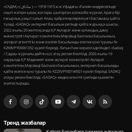
«САДАҚ» ( ساداق ) — 1915-1918 ж.ж Уфадағы «Ғалия» медресесінде
оқып жатқан қазақ жастары шығарған қолжазба журнал. Араға бір
ғасырлық уақыт салып Алаш қайраткерлерінің игі бастамасы қайта
түледі, «SADAQ» интернет басылым ретінде қайта жарыққа шықты.
2022 жылы 20 желтоқсанда ҚР Ақпарат және қоғамдық даму
министрлігі Ақпарат комитетінің Мерзімді баспасөз басылымын,
ақпарат агенттігін және желілік басылымды есепке қою туралы №
KZ69VPY00061352 куәлігі берілді. Латын һәм кирилл қарпіндегі «Sadaq
/ Садақ» журналы дейтін қос атау ресми бекітілді. 2026 жылы 19
наурызда ҚР Мәдениет және ақпарат министрлігі Ақпарат
комитетінің Мерзімді баспасөз басылымын, интернет-басылымды
қайта есепке қою туралы № KZ23VPY00144921 куәлігі берілді. SADAQ
атауы ресми бекітілді, «SADAQ» медиа агенттігі ретінде қызметін
жалғастырады.
Тренд жазбалар
Қайрат Боранбаев түрмеде жатқанда