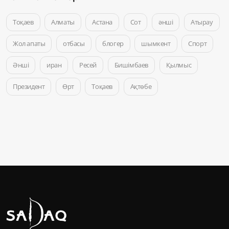
Тоқаев
Алматы
Астана
Сот
әнші
Атырау
Жол апаты
отбасы
блогер
шымкент
Спорт
Әнші
иран
Ресей
Бишімбаев
Қылмыс
Президент
Өрт
Тоқаев
Ақтөбе