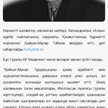
Жаңалықтар
Қоғам
Спорт
Көрнекті қаламгер, көсемсөз шебері, Халықаралық «Алаш»
әдеби сыйлығының лауреаты, Қазақстанның Құрметті
Әлем
журналисі Қайым-Мұнар Табеев өмірден өтті, деп
хабарлайды
turkystan.kz.
Журналистік зерттеу
Бұл туралы ҚР Мәдениет және ақпарат министрлігі жазды.
Қазақ тілі
"Қайым-Мұнар Тұрдақынұлы қазақ әдебиеті мен
журналистикасының дамуына елеулі үлес қосып, ел
руханияты жолында қалтқысыз қызмет етті. Оның
қаламынан туған мақалалары, Желтоқсан оқиғасы туралы
зерттеулері, сондай-ақ ұлттық әдебиетіміздің қазынасын
байытқан шығармалары ел жадында мәңгі сақталады деп
сенеміз. Ұлтына адал қызмет еткен абзал азаматтың жаны