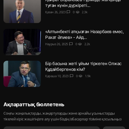
туған күнін дүркіреті...
Қазан 26, 2023
chat_bubble
0
visibility
2.3k
«Алтынбекті атқызған Назарбаев емес,
Рахат Әлиев» - Айд...
Наурыз 26, 2025
chat_bubble
0
visibility
2.2k
Бір басына жеті ұйым тіркеген Олжас
Құдайбергенов кім?
Қараша 10, 2023
chat_bubble
0
visibility
1.9k
Ақпараттық бюллетень
Соңғы жаңалықтарды, жаңартуларды және арнайы ұсыныстарды
тікелей кіріс жәшігіңізге алу үшін біздің ізбасарлар тізіміне қосылыңыз