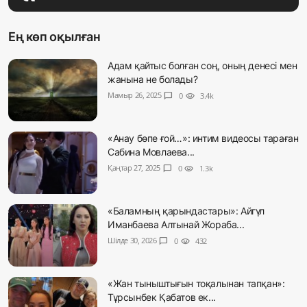
Ең көп оқылған
Адам қайтыс болған соң, оның денесі мен
жанына не болады?
Мамыр 26, 2025
chat_bubble
0
visibility
3.4k
«Анау бөпе ғой…»: интим видеосы тараған
Сабина Мовлаева...
Қаңтар 27, 2025
chat_bubble
0
visibility
1.3k
«Баламның қарындастары»: Айгүл
Иманбаева Алтынай Жораба...
Шілде 30, 2026
chat_bubble
0
visibility
432
«Жан тыныштығын тоқалынан тапқан»:
Тұрсынбек Қабатов ек...