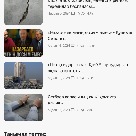
Қабырғасы жарылып, едені опырылған:
тұрғындар баспанасы...
Наурыз 5, 2024
chat_bubble
0
visibility
4.6k
«Назарбаев менің досым емес» - Қуаныш
Сұлтанов
Ақпан 16, 2024
chat_bubble
0
visibility
10.3k
«Пәк қыздар тізімі»: ҚазҰУ шу тудырған
оқиғаға қатысты ...
Ақпан 14, 2024
chat_bubble
0
visibility
5.1k
Сәтбаев қаласының әкімі қамауға
алынды
Ақпан 14, 2024
chat_bubble
0
visibility
2.8k
Танымал тегтер