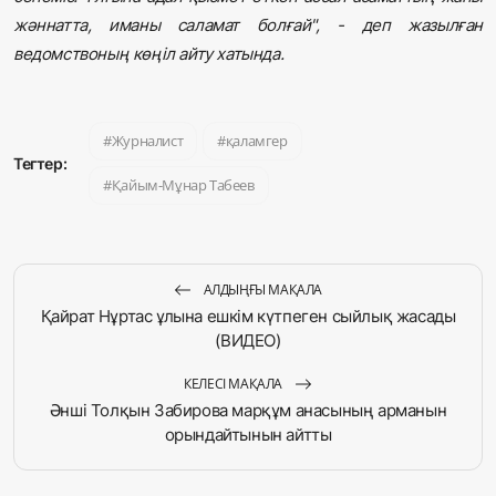
жәннатта, иманы саламат болғай", - деп жазылған
ведомствоның көңіл айту хатында.
Журналист
қаламгер
Тегтер:
Қайым-Мұнар Табеев
АЛДЫҢҒЫ МАҚАЛА
Қайрат Нұртас ұлына ешкім күтпеген сыйлық жасады
(ВИДЕО)
КЕЛЕСІ МАҚАЛА
Әнші Толқын Забирова марқұм анасының арманын
орындайтынын айтты