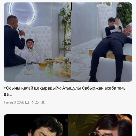
«Осыны қалай шақырады?»: Атышулы Сабыржан асаба тағы
да...
Тамыз 3, 2026
chat_bubble
0
visibility
83