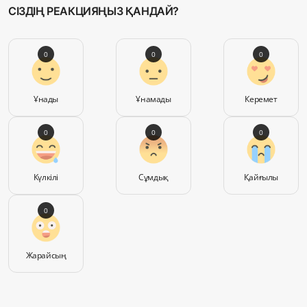
СІЗДІҢ РЕАКЦИЯҢЫЗ ҚАНДАЙ?
0
0
0
Ұнады
Ұнамады
Керемет
0
0
0
Күлкілі
Сұмдық
Қайғылы
0
Жарайсың