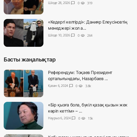
Шілде 28, 2026
chat_bubble
0
visibility
319
«Кедергі келтірді»: Данияр Елеусіновтің
менеджері жол а...
Шілде 10, 2026
chat_bubble
0
visibility
264
Басты жаңалықтар
Референдум: Тоқаев Президент
орталығындағы, Назарбаев ...
Қазан 6, 2024
chat_bubble
0
visibility
3.8k
«Бір қызға бола, бүкіл қазақ қызын жек
көріп кеттім» – ...
Наурыз 6, 2024
chat_bubble
0
visibility
15k