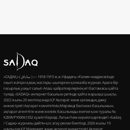
«САДАҚ» ( ساداق ) — 1915-1918 ж.ж Уфадағы «Ғалия» медресесінде
оқып жатқан қазақ жастары шығарған қолжазба журнал. Араға бір
ғасырлық уақыт салып Алаш қайраткерлерінің игі бастамасы қайта
түледі, «SADAQ» интернет басылым ретінде қайта жарыққа шықты.
2022 жылы 20 желтоқсанда ҚР Ақпарат және қоғамдық даму
министрлігі Ақпарат комитетінің Мерзімді баспасөз басылымын,
ақпарат агенттігін және желілік басылымды есепке қою туралы №
KZ69VPY00061352 куәлігі берілді. Латын һәм кирилл қарпіндегі «Sadaq
/ Садақ» журналы дейтін қос атау ресми бекітілді. 2026 жылы 19
наурызда ҚР Мәдениет және ақпарат министрлігі Ақпарат