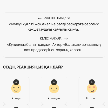
АЛДЫҢҒЫ МАҚАЛА
«Күйеуі куәлігі жоқ әйеліне рөлді басқаруға берген»:
Көкшетаудағы қайғылы оқиға...
КЕЛЕСІ МАҚАЛА
«Құпиямыз болып қалды»: Актер «Балапан» арнасының
экс-продюсерінен зорлық көрген...
СІЗДІҢ РЕАКЦИЯҢЫЗ ҚАНДАЙ?
0
0
0
Ұнады
Ұнамады
Керемет