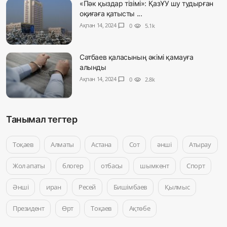
«Пәк қыздар тізімі»: ҚазҰУ шу тудырған
оқиғаға қатысты ...
Ақпан 14, 2024
chat_bubble
0
visibility
5.1k
Сәтбаев қаласының әкімі қамауға
алынды
Ақпан 14, 2024
chat_bubble
0
visibility
2.8k
Танымал тегтер
Тоқаев
Алматы
Астана
Сот
әнші
Атырау
Жол апаты
блогер
отбасы
шымкент
Спорт
Әнші
иран
Ресей
Бишімбаев
Қылмыс
Президент
Өрт
Тоқаев
Ақтөбе