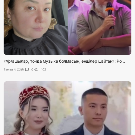
«Ұрғашылар, тойда музыка болмасын, әншілер шайтан»: Ро...
Тамыз 4, 2026
chat_bubble
0
visibility
102