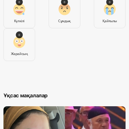
0
0
0
Күлкілі
Сұмдық
Қайғылы
0
Жарайсың
Ұқсас мақалалар