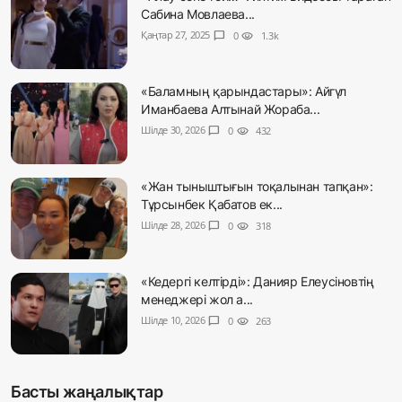
Сабина Мовлаева...
Қаңтар 27, 2025
chat_bubble
0
visibility
1.3k
«Баламның қарындастары»: Айгүл
Иманбаева Алтынай Жораба...
Шілде 30, 2026
chat_bubble
0
visibility
432
«Жан тыныштығын тоқалынан тапқан»:
Тұрсынбек Қабатов ек...
Шілде 28, 2026
chat_bubble
0
visibility
318
«Кедергі келтірді»: Данияр Елеусіновтің
менеджері жол а...
Шілде 10, 2026
chat_bubble
0
visibility
263
Басты жаңалықтар