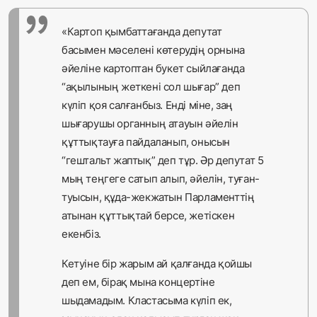
«Картоп қымбаттағанда депутат
басымен мәселені көтерудің орнына
әйеліне картоптан букет сыйлағанда
“ақылының жеткені сол шығар” деп
күліп қоя салғанбыз. Енді міне, заң
шығарушы органның атауын әйелін
құттықтауға пайдаланып, онысын
“гештальт жаптық” деп тұр. Әр депутат 5
мың теңгеге сатып алып, әйелін, туған-
туысын, құда-жекжатын Парламенттің
атынан құттықтай берсе, жетіскен
екенбіз.
Кетуіне бір жарым ай қалғанда қойшы
деп ем, бірақ мына концертіне
шыдамадым. Кластасыма күліп ек,