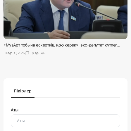
«МузАрт тобына ескерткіш қою керек»: экс-депутат күтпег...
Шілде 30, 2026
chat_bubble
0
visibility
44
Пікірлер
Аты