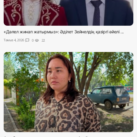
«Дәлел жинап жатырмыз»: Әділет Зейнелдің қазіргі әйелі ...
Тамыз 4, 2026
chat_bubble
0
visibility
22