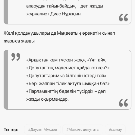
апарудан тайынбайды», – деп жазды
журналист Диас Нұрақын.
Желі қолданушылары да Мұқаевтың әрекетін сынап
жарыса жазды.
«Ардақтан кем түскен жоқ», «Ұят-ай»,
«Депутаттық мәдениет қайда кеткен?»
«Депутаттарымыз білгенін істеді ғой»,
«Бәрі жаппай тілек айтуға шыққан ба?»,
«Парламенттің беделін түсірді»,– деп
жазды оқырмандар.
Дәулет Мұқаев
Мәжіліс депутаты
сынау
Тегтер: