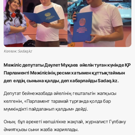
Жаңалықтар
Қоғам
Спорт
Әлем
Коллаж: Sadaq.kz
Журналистік зерттеу
Мәжіліс депутаты Дәулет Мұқаев
әйелін туған күнінде ҚР
Парламенті Мәжілісінің ресми хатымен құттықтаймын
деп
елдің сынына қалды, деп хабарлайды Sadaq.kz.
Қазақ тілі
Депутат бейнежазбада әйелінің гештальтін жапқысы
келгенін, «Парламент тарамай тұрғанда қолда бар
мүмкіндікті пайдаланып қалдым» дейді.
Оның
бұл әрекеті көпшілікке жақпай, журналист Гүлбану
Әниятқызы сыни жазба жариялады.