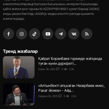
комитетінің Мерзімді баспасөз басылымын, интернет-басылымды
қайта есепке қою туралы № KZ23VPY00144921 куәлігі берілді. SADAQ
атауы ресми бекітілді, «SADAQ» медиа агенттігі ретінде қызметін
жалғастырады.
Тренд жазбалар
Қайрат Боранбаев түрмеде жатқанда
туған күнін дүркіреті...
Қазан 26, 2023
chat_bubble
0
visibility
2.3k
«Алтынбекті атқызған Назарбаев емес,
Рахат Әлиев» - Айд...
Наурыз 26, 2025
chat_bubble
0
visibility
2.2k