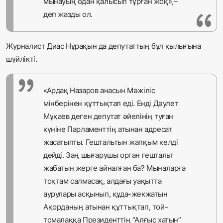
мынауың одан қалысып тұрған жоқ»,–
деп жазды ол.
Журналист Диас Нұрақын да депутаттың бұл қылығына
шүйлікті.
«Ардақ Назаров анасын Мәжіліс
мінберінен құттықтап еді. Енді Дәулет
Мұқаев деген депутат әйелінің туған
күніне Парламенттің атынан адресат
жасатыпты. Гештальтын жапқым келді
дейді. Заң шығарушы орган гештальт
жабатын жерге айналған ба? Мыналарға
тоқтам салмасақ, алдағы уақытта
аурулары асқынып, құда-жекжатын
Ақорданың атынан құттықтап, той-
томалаққа Президенттің “Алғыс хатын”