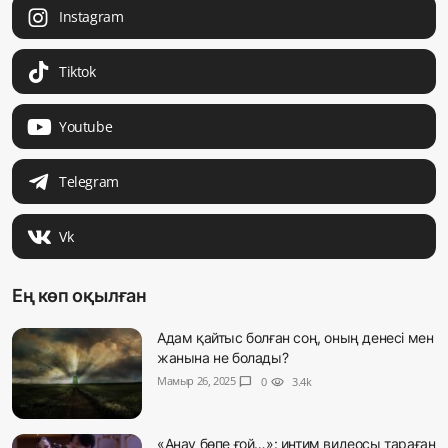
Instagram
Tiktok
Youtube
Telegram
Vk
Ең көп оқылған
Адам қайтыс болған соң, оның денесі мен
жанына не болады?
Мамыр 26, 2025
chat_bubble
0
visibility
3.4k
«Анау бөпе ғой…»: интим видеосы тараған