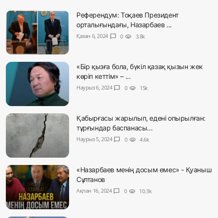
Референдум: Тоқаев Президент
орталығындағы, Назарбаев ...
Қазан 6, 2024
chat_bubble
0
visibility
3.8k
«Бір қызға бола, бүкіл қазақ қызын жек
көріп кеттім» – ...
Наурыз 6, 2024
chat_bubble
0
visibility
15k
Қабырғасы жарылып, едені опырылған:
тұрғындар баспанасы...
Наурыз 5, 2024
chat_bubble
0
visibility
4.6k
«Назарбаев менің досым емес» - Қуаныш
Сұлтанов
Ақпан 16, 2024
chat_bubble
0
visibility
10.3k